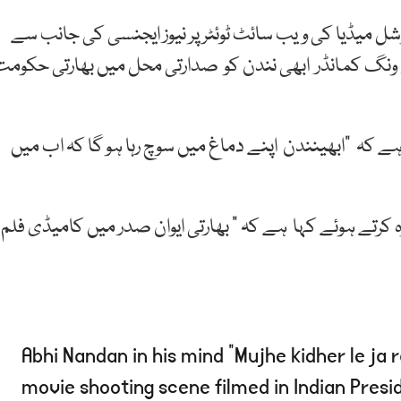
ل میڈیا کی ویب سائٹ ٹوئٹر پر نیوز ایجنسی کی جانب سے
ی ونگ کمانڈر ابھی نندن کو صدارتی محل میں بھارتی حکومت
ہے کہ “ابھینندن اپنے دماغ میں سوچ رہا ہو گا کہ اب میں
رہ کرتے ہوئے کہا ہے کہ ” بھارتی ایوان صدر میں کامیڈی فلم
Abhi Nandan in his mind “Mujhe kidher le j
movie shooting scene filmed in Indian Pres