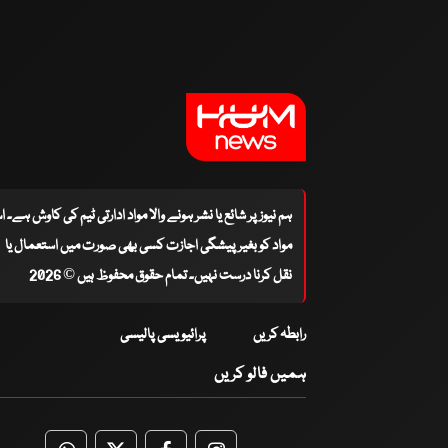
ہم نیوز پر شائع یا نشر ہونے والا مواد ادارتی ٹیم کی کاوش ہے۔ 
مواد کو بغیر پیشگی اجازت کسی بھی صورت میں استعمال یا
نقل کرنا درست نہیں۔ تمام حقوق محفوظ ہیں © 2026
رابطہ کریں
پرائیویسی پالیسی
ہمیں فالو کریں