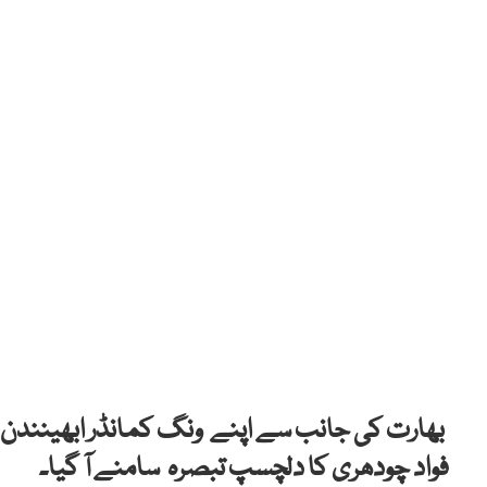
بھارت کی جانب سے اپنے ونگ کمانڈر ابھینندن ورتھ
فواد چودھری کا دلچسپ تبصرہ سامنے آ گیا۔