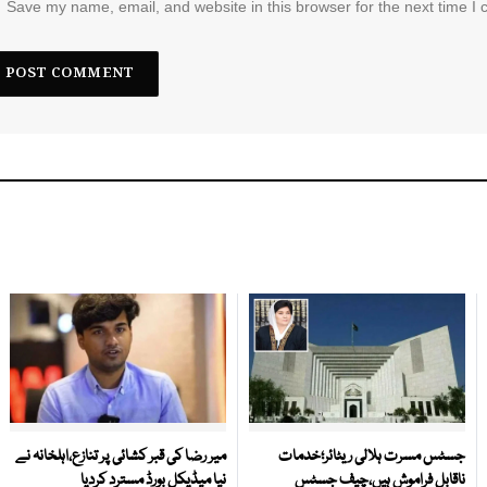
Save my name, email, and website in this browser for the next time I
جسٹس مسرت ہلالی ریٹائر؛خدمات
میر رضا کی قبر کشائی پر تنازع،اہلخانہ نے
ناقابل فراموش ہیں،چیف جسٹس
نیا میڈیکل بورڈ مسترد کردیا