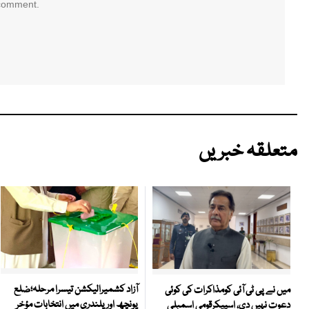
 comment.
متعلقہ خبریں
آزاد کشمیرالیکشن تیسرا مرحلہ؛ضلع
میں نے پی ٹی آئی کومذاکرات کی کوئی
پونچھ اور پلندری میں انتخابات مؤخر
دعوت نہیں دی، اسپیکرقومی اسمبلی