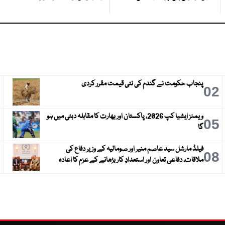
پنجاب حکومت نے گندم کی نئی قیمت مقرر کردی
3
02
ویمنز ایشیا کپ 2026، پاکستان اور بھارت کا مقابلہ دبئی میں ہو
6
05
گا
فیلڈ مارشل سید عاصم منیر اور صومالیہ کے وزیر دفاع کی
9
08
ملاقات، دفاعی تعاون اور استعدادِ کار بڑھانے کے عزم کا اعادہ