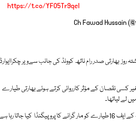
https://t.co/YFO5Tr9qeI
ہ روز بھارتی صدر رام ناتھ کوونڈ کی جانب سےویر چکراایوارڈ
کستان فضائیہ نے بغیر کسی نقصان کے مؤثر کارروائی کرتے ہوئے بھارتی طیارے
جب کہ بھارت کی جانب سے مسلسل پاکستان فضائیہ کے ایف 16طیارے کو مار گرانے کا پروپیگنڈا کیا جاتا رہا ہے