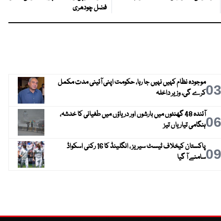
فضل چودھری
موجودہ نظام کہیں نہیں جا رہا، حکومت اپنی آئینی مدت مکمل
0
کرے گی، وزیر داخلہ
آئندہ 48 گھنٹوں میں بارشوں اور دریاؤں میں طغیانی کا خدشہ،
0
ہنگامی تیاریاں تیز
پاکستان کیخلاف ٹیسٹ سیریز ، انگلینڈ کا 16 رکنی اسکواڈ
0
سامنے آ گیا