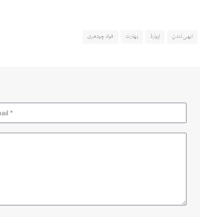
ابھی نندن
ایوارڈ
بھارت
فواد چودھری