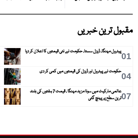
مقبول ترین خبریں
پیٹرول مہنگا، ڈیزل سستا، حکومت نے نئی قیمتوں کا اعلان کر دیا
01
حکومت نے پیٹرول اور ڈیزل کی قیمتوں میں کمی کر دی
04
عالمی مارکیٹ میں سونا مزید مہنگا ، قیمت 7 ہفتوں کی بلند
07
ترین سطح پر پہنچ گئی