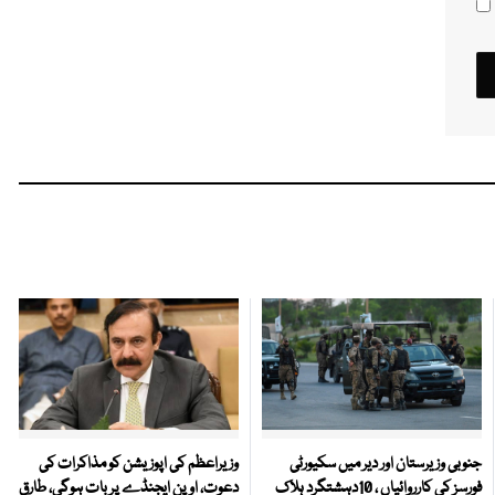
جنوبی وزیرستان اور دیر میں سکیورٹی
وزیراعظم کی اپوزیشن کو مذاکرات کی
فورسز کی کارروائیاں ، 10دہشتگرد ہلاک
دعوت، اوپن ایجنڈے پر بات ہوگی، طارق