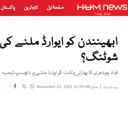
صفحۂ اول
تازہ ترین
پاکستان
7 Aug, 2026
ابھینندن کو ایوارڈ ملنے کی
شوٹنگ؟
فواد چودھری کا بھارتی پائلٹ کو ایوارڈ ملنے پر دلچسپ تبصرہ
|
شائع
November 23, 2021 11:59 AM
ویب ڈیسک