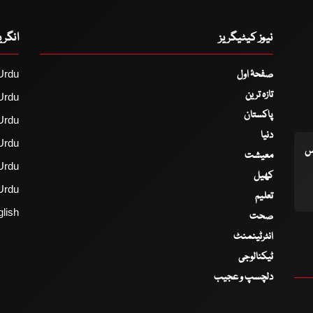
نیوز کیٹیگریز
انگر
صفحۂ اول
Urdu
تازہ ترین
Urdu
پاکستان
Urdu
دنیا
Urdu
اس
معیشت
Urdu
کھیل
Urdu
تعلیم
lish
صحت
انٹرٹینمنٹ
ٹیکنالوجی
دلچسپ و عجیب