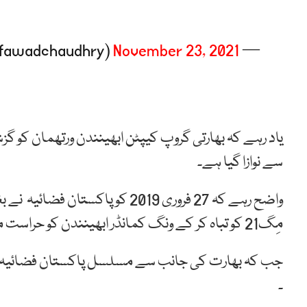
November 23, 2021
— Ch Fawad Hussain (@fawadchaudhry)
یاد رہے کہ بھارتی گروپ کیپٹن ابھینندن ورتھمان کو گزشت
سے نوازا گیا ہے۔
واضح رہے کہ 27 فروری 2019 کو پا
مِگ21 کو تباہ کر کے ونگ کمانڈر ابھینندن کو حراست میں لے لیاتھا۔
۔