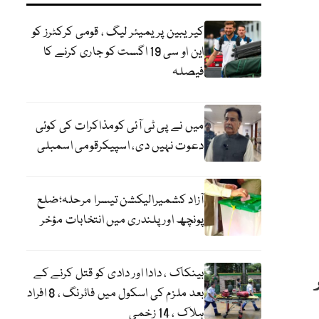
کیریبین پریمیئر لیگ ، قومی کرکٹرز کو
این او سی 19 اگست کو جاری کرنے کا
فیصلہ
میں نے پی ٹی آئی کومذاکرات کی کوئی
دعوت نہیں دی، اسپیکرقومی اسمبلی
آزاد کشمیرالیکشن تیسرا مرحلہ؛ضلع
پونچھ اور پلندری میں انتخابات مؤخر
بینکاک ، دادا اور دادی کو قتل کرنے کے
بعد ملزم کی اسکول میں فائرنگ ، 8 افراد
ہلاک ، 14 زخمی