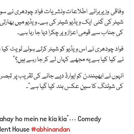
وفاقی وزیربرائے اطلاعات ونشریات فواد چودھری نے سوش
شیئر کی گئی ایک ویڈیو شیئر کی ہے۔ ویڈیو میں بھارت
کی جناب سے قومی اعزاز ویر چکرا دیا جا رہا ہے۔
فواد چودھری نے اس ویڈیو کو شیئر کرتے ہوئے ٹویٹ کیا 
نے کیا کیا ہے یہ مجھے کہاں لے کر جا رہے ہیں؟”
انہوں نے ابھینندن کو ایوارڈ دیے جانے کی تقریب پر تبص
کی شوٹنگ کا سین عکس بند کیا گیا ہے”۔
a rahay ho mein ne kia kia”… Comedy
ident House
#abhinandan