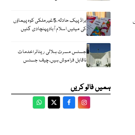
براڈ پیک حادثہ،5غیرملکی کوہ پیماؤں
کی میتیں اسلام آبادپہنچادی گئیں
جسٹس مسرت ہلالی ریٹائر؛خدمات
ناقابل فراموش ہیں،چیف جسٹس
ہمیں فالو کریں
WhatsApp
Twitter
Facebook
Facebook