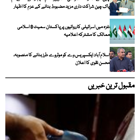
پاک چین شراکت داری مزید مضبوط بنانے کے عزم کا اظہار
غزہ میں اسرائیلی کارروائیوں پر پاکستان سمیت 8 اسلامی
ممالک کا مشترکہ اعلامیہ
اسلام آباد ایکسپریس وے کو موٹروے طرز بنانے کا منصوبہ،
محسن نقوی کا اعلان
مقبول ترین خبریں