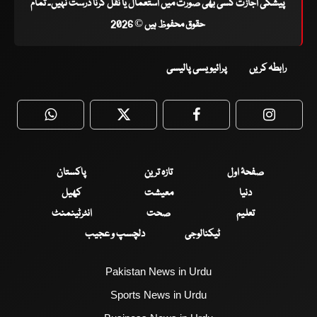
پیشگی اجازت کسی بھی صورت میں استعمال یا نقل کرنا درست نہیں۔ تمام
حقوق محفوظ ہیں © 2026
رابطہ کریں
پرائیویسی پالیسی
WhatsApp
Twitter
Facebook
Faceboo
صفحۂ اول
تازہ ترین
پاکستان
دنیا
معیشت
کھیل
تعلیم
صحت
انٹرٹینمنٹ
ٹیکنالوجی
دلچسپ و عجیب
Pakistan News in Urdu
Sports News in Urdu