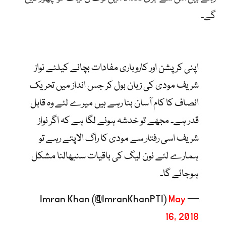
گے۔
اپنی کرپشن اور کاروباری مفادات بچانے کیلئے نواز
شریف مودی کی زبان بول کر جس انداز میں تحریک
انصاف کا کام آسان بنا رہے ہیں میرے لئے وہ قابل
قدر ہے۔ مجھے تو خدشہ ہونے لگا ہے کہ اگر نواز
شریف اسی رفتار سے مودی کا راگ الاپتے رہے تو
ہمارے لئے نون لیگ کی باقیات سنبھالنا مشکل
ہوجائے گا۔
May
— Imran Khan (@ImranKhanPTI)
16, 2018