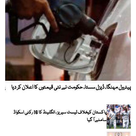
پیٹرول مہنگا، ڈیزل سستا، حکومت نے نئی قیمتوں کا اعلان کر دیا
پنج
پاکستان کیخلاف ٹیسٹ سیریز ، انگلینڈ کا 16 رکنی اسکواڈ
سامنے آ گیا