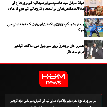
فیلڈ مارشل سید عاصم منیر اور صومالیہ کے وزیر دفاع کی
ملاقات، دفاعی تعاون اور استعدادِ کار بڑھانے کے عزم کا اعادہ
ویمنز ایشیا کپ 2026، پاکستان اور بھارت کا مقابلہ دبئی میں
ہو گا
عمران خان اور بشریٰ بی بی سے جیل میں ملاقات کیلئے
درخواست دائر
ہم نیوز پر شائع یا نشر ہونے والا مواد ادارتی ٹیم کی کاوش ہے۔ اس مواد کو بغیر