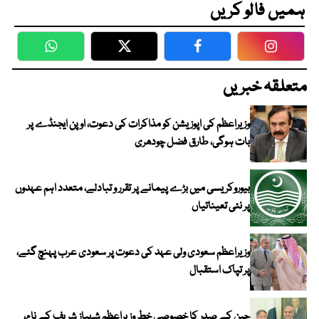
ہمیں فالو کریں
WhatsApp
Twitter
Facebook
Faceboo
متعلقہ خبریں
وزیراعظم کی اپوزیشن کو مذاکرات کی دعوت، اوپن ایجنڈے پر
بات ہوگی، طارق فضل چودھری
بیوروکریسی میں بڑے پیمانے پر تقرر و تبادلے، متعدد اہم عہدوں
پر نئی تعیناتیاں
وزیراعظم سعودی ولی عہد کی دعوت پر سعودی عرب پہنچ گئے،
پر تپاک استقبال
چین کے صدر کا خصوصی خط وزیراعظم شہباز شریف کے نام،