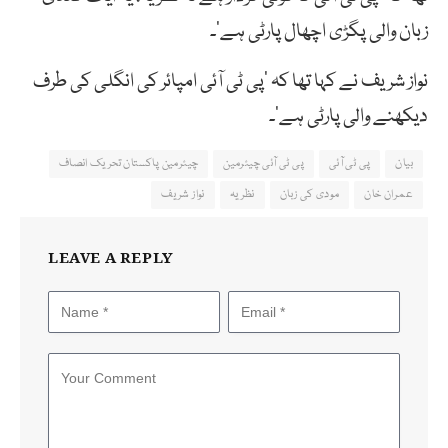
زبان والی پگڑی اچھال پارٹی ہے’۔
نواز شریف نے کہا تھا کہ ‘پی ٹی آئی امپائر کی انگلی کی طرف
دیکھنے والی پارٹی ہے’۔
بیان
پی ٹی آئی
پی ٹی آئی چیئرمین
چیئرمین پاکستان تحریک انصاف
عمران خان
مودی کی زبان
نظریہ
نواز شریف
LEAVE A REPLY