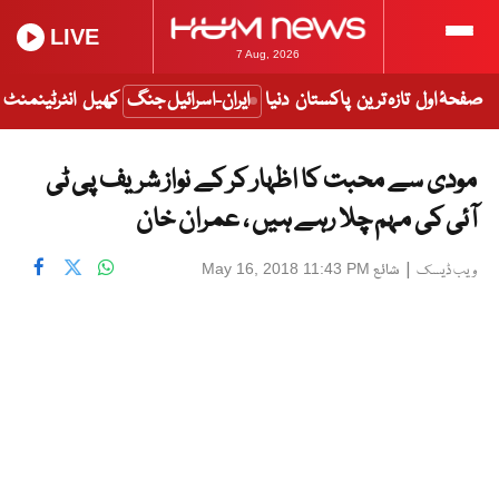
LIVE
7 Aug, 2026
صفحۂ اول
تازہ ترین
پاکستان
دنیا
ایران-اسرائیل جنگ
کھیل
انٹرٹینمنٹ
مودی سے محبت کا اظہار کر کے نواز شریف پی ٹی
آئی کی مہم چلا رہے ہیں ، عمران خان
|
شائع
May 16, 2018 11:43 PM
ویب ڈیسک