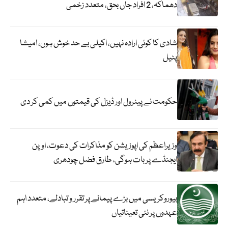
دھماکہ، 2 افراد جاں بحق، متعدد زخمی
شادی کا کوئی ارادہ نہیں، اکیلی بے حد خوش ہوں، امیشا
پٹیل
حکومت نے پیٹرول اور ڈیزل کی قیمتوں میں کمی کر دی
وزیراعظم کی اپوزیشن کو مذاکرات کی دعوت، اوپن
ایجنڈے پر بات ہوگی، طارق فضل چودھری
بیوروکریسی میں بڑے پیمانے پر تقرر و تبادلے، متعدد اہم
عہدوں پر نئی تعیناتیاں