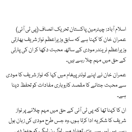
اسلام آباد: چیئرمین پاکستان تحریک انصاف (پی ٹی آئی)
عمران خان کا کہنا ہے کہ سابق وزیراعظم نواز شریف بھارتی
وزیراعظم نریندر مودی کے ساتھ محبت دکھا کر ان کی پارٹی
کے حق میں مہم چلا رہے ہیں۔
عمران خان نے اپنے ٹوئٹر پیغام میں کہا کہ نواز شریف کا مودی
سے محبت جتانے کا مقصد کاروباری مفادات کو تحفظ دینا
ہے۔
ان کا کہنا تھا کہ پی ٹی آئی کے حق میں مہم چلانے پر نواز
شریف کا شکریہ ادا کرتا ہوں، وہ جس طرح مودی کی زبان بول
رہے ہیں اس سے بڑی تعداد میں لوگ ن لیگ کو چھوڑ دیں