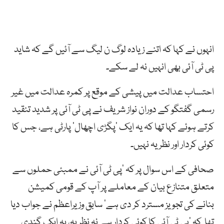
انہوں نے کہا کہ اتنے زیادہ لوگ ن لیگ سے آئیں گے کہ شاید
پی ٹی آئی بھی انہیں نہ لے سکے۔
احتساب عدالت میں پیشی کے موقع پر کمرہ عدالت میں غیر
رسمی گفتگو کے دوران نواز شریف نے پی ٹی آئی پر شدید تنقید
کرتے ہوئے کہا تھا کہ یہ ایک ‘پگڑی اچھال’ پارٹی ہے، جس کا
کوئی کردار اور نظریہ نہیں۔
صحافی کے اس سوال پر کہ ‘پی ٹی آئی نے ممبئی حملوں سے
متعلق متنازع بیان کے معاملے پر آپ کے قومی کمیشن
بنانے کی تجویز مسترد کر دی ہے’ سابق وزیراعظم نے جواب دیا
تھا کہ ‘پی ٹی آئی کا کوئی کردار ہے نہ نظریہ، یہ ایک گندی