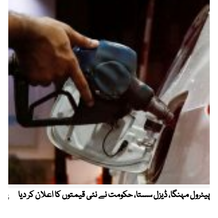
پیٹرول مہنگا، ڈیزل سستا، حکومت نے نئی قیمتوں کا اعلان کر دیا
پنج