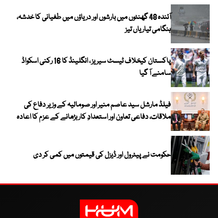
آئندہ 48 گھنٹوں میں بارشوں اور دریاؤں میں طغیانی کا خدشہ،
ہنگامی تیاریاں تیز
پاکستان کیخلاف ٹیسٹ سیریز ، انگلینڈ کا 16 رکنی اسکواڈ
سامنے آ گیا
فیلڈ مارشل سید عاصم منیر اور صومالیہ کے وزیر دفاع کی
ملاقات، دفاعی تعاون اور استعدادِ کار بڑھانے کے عزم کا اعادہ
حکومت نے پیٹرول اور ڈیزل کی قیمتوں میں کمی کر دی