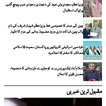
وزیراعظم سعودی ولی عہد کی دعوت پر سعودی عرب پہنچ گئے،
پر تپاک استقبال
چین کے صدر کا خصوصی خط وزیراعظم شہباز شریف کے نام،
پاک چین شراکت داری مزید مضبوط بنانے کے عزم کا اظہار
غزہ میں اسرائیلی کارروائیوں پر پاکستان سمیت 8 اسلامی
ممالک کا مشترکہ اعلامیہ
اسلام آباد ایکسپریس وے کو موٹروے طرز بنانے کا منصوبہ،
محسن نقوی کا اعلان
مقبول ترین خبریں