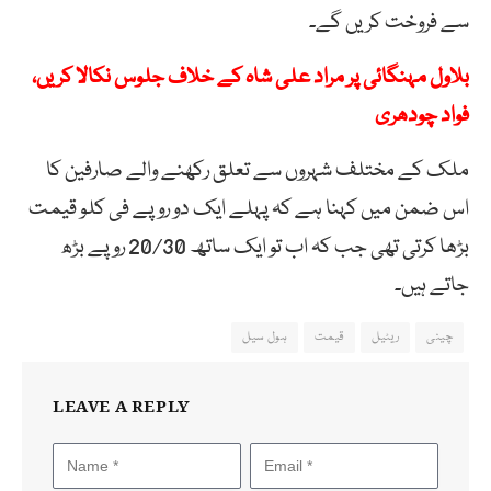
سے فروخت کریں گے۔
بلاول مہنگائی پر مراد علی شاہ کے خلاف جلوس نکالا کریں،
فواد چودھری
ملک کے مختلف شہروں سے تعلق رکھنے والے صارفین کا
اس ضمن میں کہنا ہے کہ پہلے ایک دو روپے فی کلو قیمت
بڑھا کرتی تھی جب کہ اب تو ایک ساتھ 20/30 روپے بڑھ
جاتے ہیں۔
چینی
ریٹیل
قیمت
ہول سیل
LEAVE A REPLY