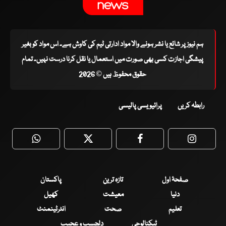
ہم نیوز پر شائع یا نشر ہونے والا مواد ادارتی ٹیم کی کاوش ہے۔ اس مواد کو بغیر
پیشگی اجازت کسی بھی صورت میں استعمال یا نقل کرنا درست نہیں۔ تمام
حقوق محفوظ ہیں © 2026
رابطہ کریں
پرائیویسی پالیسی
WhatsApp
Twitter
Facebook
Faceboo
صفحۂ اول
تازہ ترین
پاکستان
دنیا
معیشت
کھیل
تعلیم
صحت
انٹرٹینمنٹ
ٹیکنالوجی
دلچسپ و عجیب