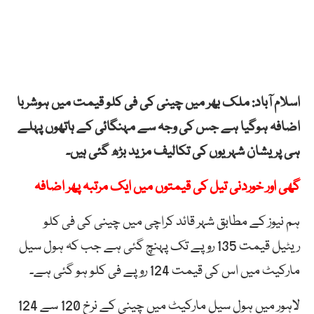
اسلام آباد: ملک بھر میں چینی کی فی کلو قیمت میں ہوشربا
اضافہ ہوگیا ہے جس کی وجہ سے مہنگائی کے ہاتھوں پہلے
ہی پریشان شہریوں کی تکالیف مزید بڑھ گئی ہیں۔
گھی اور خوردنی تیل کی قیمتوں میں ایک مرتبہ پھر اضافہ
ہم نیوز کے مطابق شہر قائد کراچی میں چینی کی فی کلو
ریٹیل قیمت 135 روپے تک پہنچ گئی ہے جب کہ ہول سیل
مارکیٹ میں اس کی قیمت 124 روپے فی کلو ہو گئی ہے۔
لاہور میں ہول سیل مارکیٹ میں چینی کے نرخ 120 سے 124