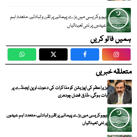
بیوروکریسی میں بڑے پیمانے پر تقرر و تبادلے، متعدد اہم
عہدوں پر نئی تعیناتیاں
ہمیں فالو کریں
WhatsApp
Twitter
Facebook
Faceboo
متعلقہ خبریں
وزیراعظم کی اپوزیشن کو مذاکرات کی دعوت، اوپن ایجنڈے پر
بات ہوگی، طارق فضل چودھری
بیوروکریسی میں بڑے پیمانے پر تقرر و تبادلے، متعدد اہم عہدوں
پر نئی تعیناتیاں