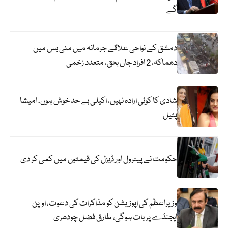
گے
دمشق کے نواحی علاقے جرمانہ میں منی بس میں
دھماکہ، 2 افراد جاں بحق، متعدد زخمی
شادی کا کوئی ارادہ نہیں، اکیلی بے حد خوش ہوں، امیشا
پٹیل
حکومت نے پیٹرول اور ڈیزل کی قیمتوں میں کمی کر دی
وزیراعظم کی اپوزیشن کو مذاکرات کی دعوت، اوپن
ایجنڈے پر بات ہوگی، طارق فضل چودھری