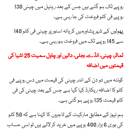
روپے تک ہو گئے ہیں جس کے بعد ریٹیل میں چینی 130
روپے فی کلو فروخت کی جا رہی ہے۔
پھولوں کے شہر پشاورمیں کریانہ اسٹور پر چینی فی کلو 140
سے 145 روپے تک میں فروخت ہو رہی ہے۔
ٹماٹر، چینی، انڈے، بجلی، دالیں اور چاول سمیت 25 اشیا کی
قیمتوں میں اضافہ
کوئٹہ میں دو دن کے اندر چینی کی قیمت میں دس روپے فی
کلو کا اضافہ ریکارڈ کیا گیا ہے جس کے بعد چینی کی فی
کلو قیمت 135 روپے ہو گئی ہے۔
ہم نیوز کے مطابق مارکیٹ کے تاجروں کا کہنا ہے کہ 50 کلو
کی بوری 6 ہزار 400 روپے میں خرید کر لاتے ہیں تو اسی حساب