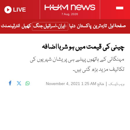
LIVE
7 Aug, 2026
صفحۂ اول
تازہ ترین
پاکستان
دنیا
ایران-اسرائیل جنگ
کھیل
انٹرٹینمنٹ
چینی کی قیمت میں ہو شربا اضافہ
مہنگائی کے ہاتھوں پہلے ہی پریشان شہریوں کی
تکالیف مزید بڑھ گئی ہیں۔
|
شائع
November 4, 2021 1:25 AM
ویب ڈیسک