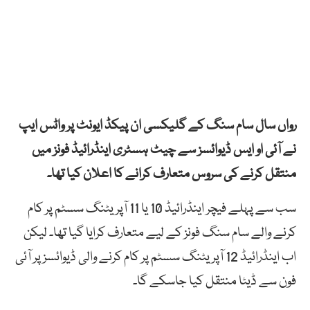
رواں سال سام سنگ کے گلیکسی ان پیکڈ ایونٹ پر واٹس ایپ
نے آئی او ایس ڈیوائسز سے چیٹ ہسٹری اینڈرائیڈ فونز میں
منتقل کرنے کی سروس متعارف کرانے کا اعلان کیا تھا۔
سب سے پہلے فیچر اینڈرائیڈ 10 یا 11 آپریٹنگ سسٹم پر کام
کرنے والے سام سنگ فونز کے لیے متعارف کرایا گیا تھا۔ لیکن
اب اینڈرائیڈ 12 آپریٹنگ سسٹم پر کام کرنے والی ڈیوائسز پر آئی
فون سے ڈیٹا منتقل کیا جاسکے گا۔