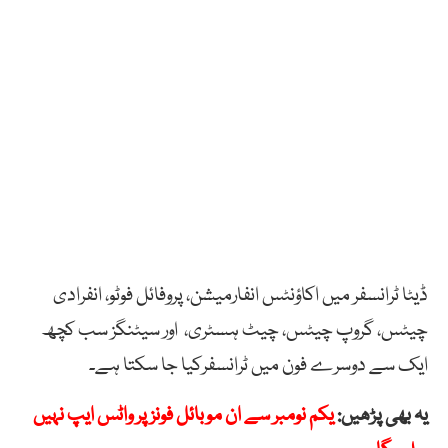
ڈیٹا ٹرانسفر میں اکاؤنٹس انفارمیشن، پروفائل فوٹو، انفرادی
چیٹس، گروپ چیٹس، چیٹ ہسٹری، اور سیٹنگز سب کچھ
ایک سے دوسرے فون میں ٹرانسفرکیا جا سکتا ہے۔
یہ بھی پڑھیں:
یکم نومبر سے ان موبائل فونز پر واٹس ایپ نہیں