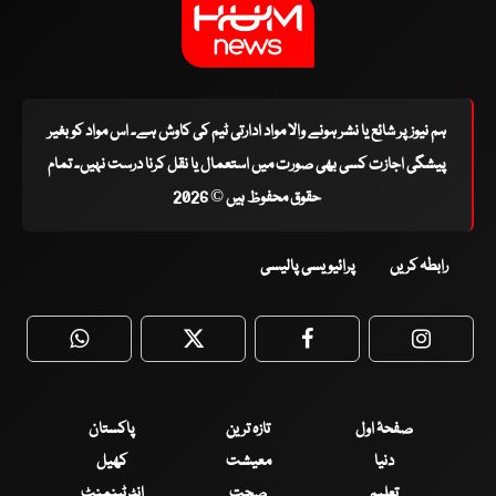
ہم نیوز پر شائع یا نشر ہونے والا مواد ادارتی ٹیم کی کاوش ہے۔ اس مواد کو بغیر
پیشگی اجازت کسی بھی صورت میں استعمال یا نقل کرنا درست نہیں۔ تمام
حقوق محفوظ ہیں © 2026
رابطہ کریں
پرائیویسی پالیسی
WhatsApp
Twitter
Facebook
Faceboo
صفحۂ اول
تازہ ترین
پاکستان
دنیا
معیشت
کھیل
تعلیم
صحت
انٹرٹینمنٹ