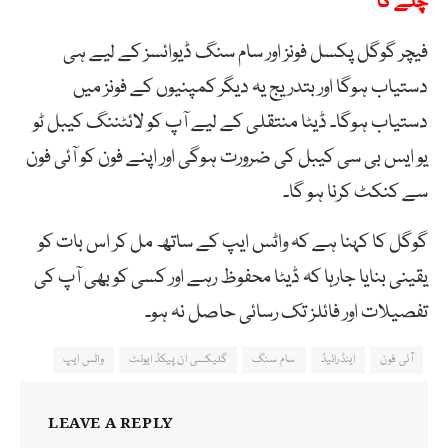
چلے گا
فیچر گوگل پکسل فونز اور سام سنگ ڈیوائسز کے لیے ہی
دستیاب ہوگا اور بتدریج یہ دیگر کمپنیوں کے فونز میں
دستیاب ہوگا۔ ڈیٹا منتقلی کے لیے آپ کو لائٹننگ کیبل ٹو
یو ایس بی سی کیبل کی ضرورت ہوگی اور اپنے فون کو آئی فون
سے کنکٹ کرنا ہو گا۔
گوگل کا کہنا ہے کہ واٹس ایپ کے ساتھ مل کر اس بات کو
یقینی بنایا جارہا کہ ڈیٹا محفوظ رہے اور کسی کو بھی آپ کی
تفصیلات اور فائلز تک رسائی حاصل نہ ہو۔
آئی فون
اینڈرائیڈ
سام سنگ
گلیکسی ان پیکڈ ایونٹ
واٹس ایپ
LEAVE A REPLY