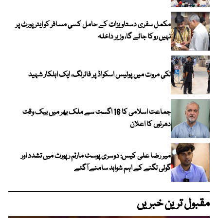
مکمل سفری دستاویزات کے حامل کسی مسافر کو ایئرپورٹ پر
نہیں روکا جائے گا، وزیر داخلہ
لکی مروت میں پولیس اسکواڈ پر فائرنگ، ایک اہلکار شہید
جماعت اسلامی کا 16 اگست سے ملک بھر میں بیک وقت
دھرنوں کا اعلان
میر رضا علی کیس: دوسری پوسٹ مارٹم رپورٹ میں تشدد اور
گولی لگنے کے اہم شواہد سامنے آگئے
مقبول ترین خبریں