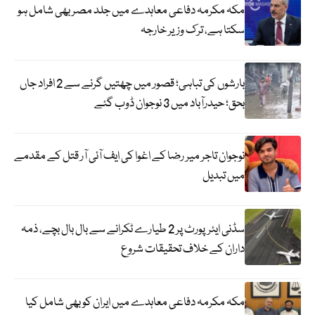
مکہ مکرمہ دفاعی معاہدے میں جلد مصر بھی شامل ہو
سکتا ہے، ترک وزیر خارجہ
بارشوں کی تباہی؛ قصور میں چھتیں گرنے سے 2 افراد جاں
بحق؛ حیدرآباد میں 3 نوجوان ڈوب گئے
نوجوان تاجر میر رضا کے اغوا کی ایف آئی آر قتل کے مقدمے
میں تبدیل
سڈنی ایئرپورٹ پر 2 طیارے ٹکرانے سے بال بال بچے، ذمہ
داران کے خلاف تحقیقات شروع
مکہ مکرمہ دفاعی معاہدے میں ایران کو بھی شامل کیا