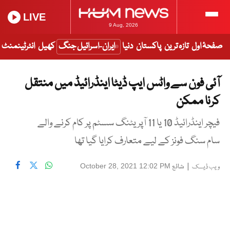
LIVE
9 Aug, 2026
صفحۂ اول
تازہ ترین
پاکستان
دنیا
ایران-اسرائیل جنگ
کھیل
انٹرٹینمنٹ
آئی فون سے واٹس ایپ ڈیٹا اینڈرائیڈ میں منتقل
کرنا ممکن
فیچر اینڈرائیڈ 10 یا 11 آپریٹنگ سسٹم پر کام کرنے والے
سام سنگ فونز کے لیے متعارف کرایا گیا تھا
|
شائع
October 28, 2021 12:02 PM
ویب ڈیسک