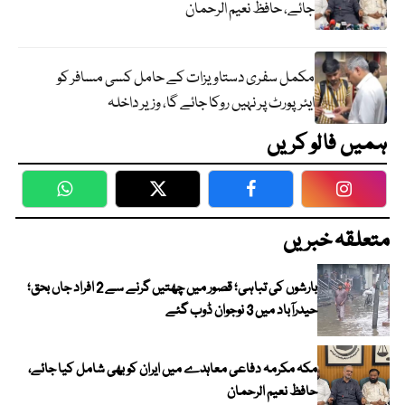
جائے، حافظ نعیم الرحمان
مکمل سفری دستاویزات کے حامل کسی مسافر کو
ایئرپورٹ پر نہیں روکا جائے گا، وزیر داخلہ
ہمیں فالو کریں
WhatsApp
Twitter
Facebook
Faceboo
متعلقہ خبریں
بارشوں کی تباہی؛ قصور میں چھتیں گرنے سے 2 افراد جاں بحق؛
حیدرآباد میں 3 نوجوان ڈوب گئے
مکہ مکرمہ دفاعی معاہدے میں ایران کو بھی شامل کیا جائے،
حافظ نعیم الرحمان