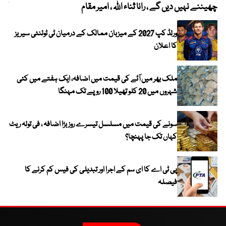
چھیننے نہیں دیں گے ، رانا ثناء اللہ ، امیر مقام
کم
ورلڈ کپ 2027 کے میزبان ممالک کے درمیان ٹی ٹوئنٹی سیریز
کا اعلان
ملک بھر میں آٹے کی قیمت میں اضافہ، ایک ہفتے میں کئی
شہروں میں 20 کلو تھیلا 100 روپے تک مہنگا
سونے کی قیمت میں مسلسل تیسرے روز بڑا اضافہ ، فی تولہ ریٹ
کہاں تک جا پہنچا؟
پی ٹی اے کا ای سم کے اجرا اور تبدیلی کی فیس کم کرنے کا
فیصلہ