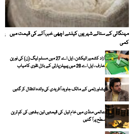
مہنگائی کے ستائے شہریوں کیلئے اچھی خبر، آٹے کی قیمت میں
پیٹ
کمی
آزاد کشمیر الیکشن ، ایل اے 27 میں مسلم لیگ (ن) کی نورین
عارف ، ایل اے 28 میں پیپلز پارٹی کے بازل نقوی کامیاب
پشاور زلمی کے مالک جاوید آفریدی کی والدہ انتقال کر گئیں
عالمی منڈی میں خام تیل کی قیمتیں تین ہفتوں کی کم ترین
سطح پر آ گئیں