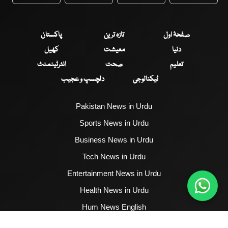
WhatsApp
Twitter
Facebook
Faceboo
صفحۂ اول
تازہ ترین
پاکستان
دنیا
معیشت
کھیل
تعلیم
صحت
انٹرٹینمنٹ
ٹیکنالوجی
دلچسپ و عجیب
Pakistan News in Urdu
Sports News in Urdu
Business News in Urdu
Tech News in Urdu
Entertainment News in Urdu
Health News in Urdu
Hum News English