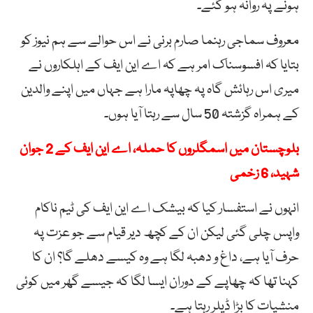
ہونے پہ روانہ ہو گئے۔
معروف سماجی رہنما صارم برنی نے اس حوالے سے ہم نیوز کو
بتایا کہ افسوسناک امر ہے کہ اے این ایف کے اہلکاروں نے
میری اس رہائش گاہ پہ چھاپہ مارا ہے جہاں میں اپنے والدین
کے ہمراہ گزشتہ 50 سال سے رہتا آیا ہوں۔
بلوچستان میں اسمگلروں کا حملہ، اے این ایف کے 2 جوان
شہید، 6 زخمی
انہوں نے استفسار کیا کہ بیشک اے این ایف کی ٹیم ناکام
واپس چلی گئی لیکن ان کے کچھ دیر قیام سے جو عزت پہ
حرف آیا ہے، داغ و دھبہ لگا ہے وہ کیسے دھلے گا؟ ان کا
کہنا تھا کہ چھاپے کے دوران ایسا لگا کہ جیسے گھر میں کوئی
منشیات کا بڑا ڈیلر رہتا ہے۔