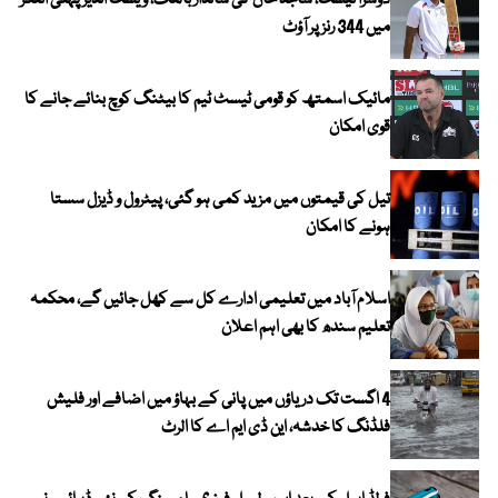
دوسرا ٹیسٹ، ساجد خان کی شاندار بالنگ، ویسٹ انڈیز پہلی اننگز
میں 344 رنز پر آؤٹ
مائیک اسمتھ کو قومی ٹیسٹ ٹیم کا بیٹنگ کوچ بنائے جانے کا
قوی امکان
تیل کی قیمتوں میں مزید کمی ہو گئی، پیٹرول و ڈیزل سستا
ہونے کا امکان
اسلام آباد میں تعلیمی ادارے کل سے کھل جائیں گے، محکمہ
تعلیم سندھ کا بھی اہم اعلان
4 اگست تک دریاؤں میں پانی کے بہاؤ میں اضافے اور فلیش
فلڈنگ کا خدشہ، این ڈی ایم اے کا الرٹ