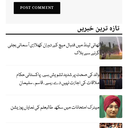
تازہ ترین خبریں
تھائی لینڈ میں فٹبال میچ کے دوران کھلاڑی آسمانی بجلی
گرنے سے ہلاک
والد کی صحت پر شدید تشویش ہے، پاکستانی حکام
ملاقات کی اجازت نہیں دے رہے ، قاسم ، سلیمان
میٹرک امتحانات میں سکھ طالبعلم کی نمایاں پوزیشن