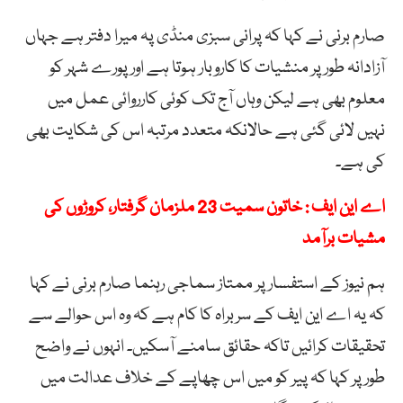
صارم برنی نے کہا کہ پرانی سبزی منڈی پہ میرا دفتر ہے جہاں
آزادانہ طور پر منشیات کا کاروبار ہوتا ہے اور پورے شہر کو
معلوم بھی ہے لیکن وہاں آج تک کوئی کارروائی عمل میں
نہیں لائی گئی ہے حالانکہ متعدد مرتبہ اس کی شکایت بھی
کی ہے۔
اے این ایف : خاتون سمیت 23 ملزمان گرفتار، کروڑوں کی
مشیات برآمد
ہم نیوز کے استفسار پر ممتاز سماجی رہنما صارم برنی نے کہا
کہ یہ اے این ایف کے سربراہ کا کام ہے کہ وہ اس حوالے سے
تحقیقات کرائیں تاکہ حقائق سامنے آسکیں۔ انہوں نے واضح
طور پر کہا کہ پیر کو میں اس چھاپے کے خلاف عدالت میں