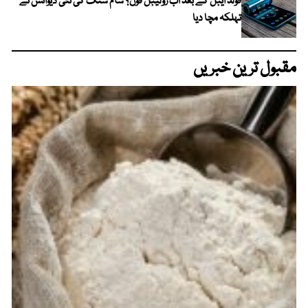
فولڈ ایبل کے بعد اب رولیبل فون؟ سام سنگ کی نئی ڈیوائس نے
تہلکہ مچا دیا
مقبول ترین خبریں