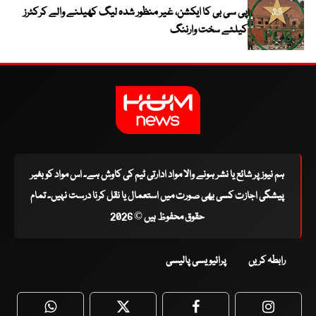
پی سی بی کا ایکشن، غیر منظور شدہ لیگ کھیلنے والے کرکٹرز
کیلئے سخت وارننگ
ہم نیوز پر شائع یا نشر ہونے والا مواد ادارتی ٹیم کی کاوش ہے۔ اس مواد کو بغیر
پیشگی اجازت کسی بھی صورت میں استعمال یا نقل کرنا درست نہیں۔ تمام
حقوق محفوظ ہیں © 2026
رابطہ کریں
پرائیویسی پالیسی