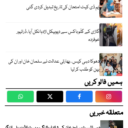
ایم ڈی کیٹ امتحان کی تاریخ تبدیل کردی گئی
گاڑی کے گلَو باکس سے دیوہیکل اژدہا نکل آیا، ڈرائیور
خوفزدہ
دھوکا دہی کیس ، بھارتی عدالت نے سلمان خان اور ان کی
بہن کو طلب کر لیا
ہمیں فالو کریں
WhatsApp
Twitter
Facebook
Faceboo
متعلقہ خبریں