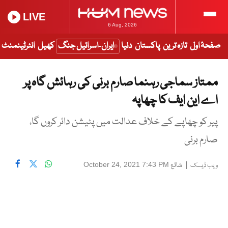
LIVE
6 Aug, 2026
صفحۂ اول
تازہ ترین
پاکستان
دنیا
ایران-اسرائیل جنگ
کھیل
انٹرٹینمنٹ
ممتاز سماجی رہنما صارم برنی کی رہائش گاہ پر
اے این ایف کا چھاپہ
پیر کو چھاپے کے خلاف عدالت میں پٹیشن دائر کروں گا،
صارم برنی
|
شائع
October 24, 2021 7:43 PM
ویب ڈیسک