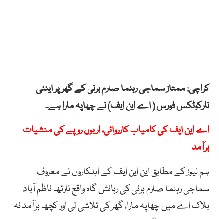
کراچی: ممتاز سماجی رہنما صارم برنی کے گھر پر اینٹی
نارکوٹکس فورس ( اے این ایف) نے چھاپہ مارا ہے۔
اے این ایف کی کامیاب کارروائی، اربوں روپے کی منشیات
برآمد
ہم نیوز کے مطابق این این ایف کے اہلکاروں نے معروف
سماجی رہنما صارم برنی کی رہائش گاہ واقع نارتھ ناظم آباد
بلاک اے میں چھاپہ مارا، گھر کی تلاشی لی اور کچھ برآمد نہ