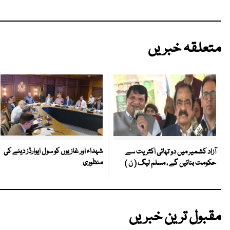
متعلقہ خبریں
شہداء اور غازیوں کو سول ایوارڈز دینے کی
آزاد کشمیر میں دو تہائی اکثریت سے
منظوری
حکومت بنائیں گے ، مسلم لیگ ( ن )
مقبول ترین خبریں