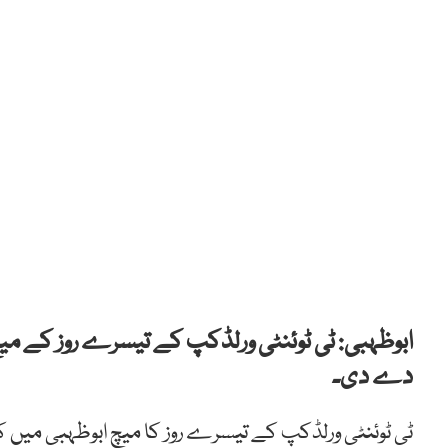
دے دی۔
ٹی ٹوئنٹی ورلڈکپ کے تیسرے روز کا میچ ابوظہبی میں ک