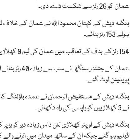
عمان کو 26 رنز سے شکست دے دی۔
بنگلہ دیش کے کپتان محمود اللہ نے عمان کے خلاف ٹا
ہوئے 153 رنز بنائے۔
154 رنز کے ہدف کے تعاقب میں عمان کی ٹیم 9 کھلاڑیوں کے نقصان پر 127 رنز بنا سکی۔
عمان کے جتندر 
پویلیئن لوٹ گئے۔
نے 3 کھلاڑیوں کو واپسی کی راہ دکھائی۔
بنگلہ دیش کے اوپنر کھلاڑی لٹن داس زیادہ دیر کریز پر کھ