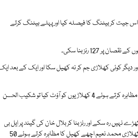
س جیت کر بیٹنگ کا فیصلہ کیا اور پہلے بیٹنگ کرتے
سنگھ نے سب سے زیادہ 40 رنز بنائے اور دیگر کوئی کھلاڑی جم کر نہ کھیل سکا اور ایک کے بعد ایک
بنگلہ دیش کے مستفیض الرحمان نے عمدہ باؤلنگ کا مظاہرہ کرتے ہوئے 4 کھلاڑیوں کو آؤٹ کیا تو شکیب الحسن
ڑے نہیں رہ سکے اور رنز بنا کر بلال خان کی گیند پر ایل بی
ڈبلیو ہو گئے جبکہ ان کے ساتھ میدان میں اترنے والے کھلاڑی محمد نعیم اچھے کھیل کا مظاہرہ کرتے ہوئے 50