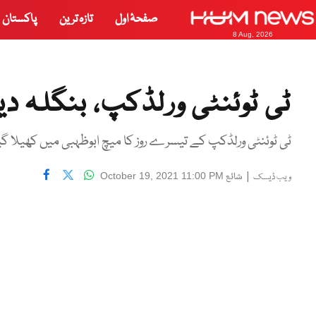
صفحۂ اول
تازہ ترین
پاکستان
8 Aug, 2026
ٹی ٹوئنٹی ورلڈکپ، بنگلہ دیش 26 رنز سے ک
ٹی ٹوئنٹی ورلڈکپ کے تیسرے روز کا میچ ابوظہبی میں کھیلا گی
|
شائع
October 19, 2021 11:00 PM
ویب ڈیسک