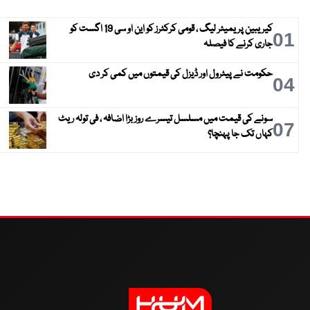
کیریبین پریمیئر لیگ ، قومی کرکٹرز کو این او سی 19 اگست کو
01
جاری کرنے کا فیصلہ
حکومت نے پیٹرول اور ڈیزل کی قیمتوں میں کمی کر دی
04
سونے کی قیمت میں مسلسل تیسرے روز بڑا اضافہ ، فی تولہ ریٹ
07
کہاں تک جا پہنچا؟