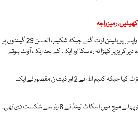
یلیں، رمیز راجہ
بنگلہ دیش کے کھلاڑی مہدی حسن بغیر کوئی رن بنائے واپس پویلیئن لوٹ گئے جبکہ شکیب الحسن 29 گیندوں پر
ہ دیر کریز پر کھڑا نہ رہ سکا اور ایک کے بعد ایک آؤٹ ہوتے
عمان کے بلال خان اور فیاض بٹ نے 3، 3 کھلاڑیوں کا آؤٹ کیا جبکہ کلیم اللہ نے 2 اور ذیشان مقصور نے ایک