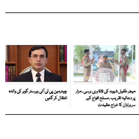
میجر طفیل شہید کی 68 ویں برسی ، مزار
چیئرمین پی ٹی آئی بیرسٹر گوہر کی والدہ
پر دعائیہ تقریب ، مسلح افواج کے
انتقال کر گئیں
سربراہان کا خراج عقیدت