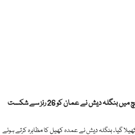
ابوظہبی: ٹی ٹوئنٹی ورلڈکپ کے تیسرے روز کے میچ میں بنگلہ دیش نے عمان کو 26 رنز سے شکست
ھیلا گیا۔ بنگلہ دیش نے عمدہ کھیل کا مظاہرہ کرتے ہوئے