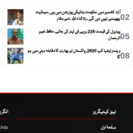
آزاد کشمیر میں حکومت بنانیکی پوزیشن میں ہیں ، مینڈیٹ
3
02
چھیننے نہیں دیں گے ، رانا ثناء اللہ ، امیر مقام
پیٹرول کی قیمت 228 روپے فی لیٹر کی جائے، حافظ نعیم
6
05
الرحمان
ویمنز ایشیا کپ 2026، پاکستان اور بھارت کا مقابلہ دبئی میں ہو
9
08
گا
نیوز کیٹیگریز
انگر
صفحۂ اول
Urdu