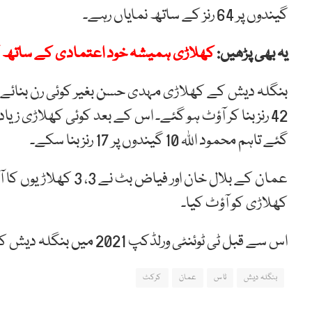
گیندوں پر 64 رنز کے ساتھ نمایاں رہے۔
یہ بھی پڑھیں:
کھلاڑی ہمیشہ خود اعتمادی کے ساتھ کھ
42 رنز بنا کر آؤٹ ہو گئے۔ اس کے بعد کوئی کھلاڑی زیاد
گئے تاہم محمود اللہ 10 گیندوں پر 17 رنز بنا سکے۔
کھلاڑی کو آؤٹ کیا۔
اس سے قبل ٹی ٹوئنٹی ورلڈکپ 2021 میں بنگلہ دیش کو پہلے میچ میں اسکاٹ لینڈ نے 6 رنز سے شکست دی تھی۔
بنگلہ دیش
ٹاس
عمان
کرکٹ