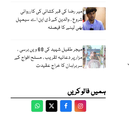
میر رضا کی قبر کشائی کی کارروائی
شروع ، والدین کے ڈی این اے سیمپل
بھی لینے کا فیصلہ
میجر طفیل شہید کی 68 ویں برسی ،
مزار پر دعائیہ تقریب ، مسلح افواج کے
سربراہان کا خراج عقیدت
ہمیں فالو کریں
WhatsApp
Twitter
Facebook
Facebook