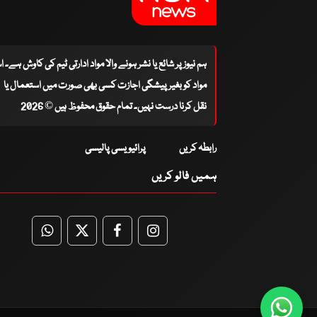
ہم نیوز پر شائع یا نشر ہونے والا مواد ادارتی ٹیم کی کاوش ہے۔ 
مواد کو بغیر پیشگی اجازت کسی بھی صورت میں استعمال یا
نقل کرنا درست نہیں۔ تمام حقوق محفوظ ہیں © 2026
رابطہ کریں
پرائیویسی پالیسی
ہمیں فالو کریں
WhatsApp
Twitter
Facebook
Facebook