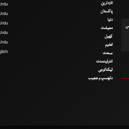
تازہ ترین
Urdu
پاکستان
Urdu
دنیا
Urdu
اس
معیشت
Urdu
کھیل
Urdu
تعلیم
lish
صحت
انٹرٹینمنٹ
ٹیکنالوجی
دلچسپ و عجیب