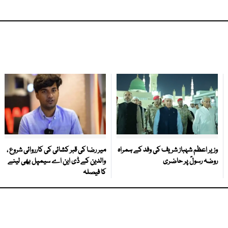
وزیر اعظم شہباز شریف کی وفد کے ہمراہ
میر رضا کی قبر کشائی کی کارروائی شروع ،
روضہ رسولؐ پر حاضری
والدین کے ڈی این اے سیمپل بھی لینے
کا فیصلہ