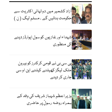
آزاد کشمیر میں دو تہائی اکثریت سے
حکومت بنائیں گے ، مسلم لیگ ( ن )
شہداء اور غازیوں کو سول ایوارڈز دینے
کی منظوری
پی سی بی نے قومی کرکٹرز کو بیرون
ملک لیگز کھیلنے کیلئے این او سی
جاری کر دیئے
وزیر اعظم شہباز شریف کی وفد کے
ہمراہ روضہ رسولؐ پر حاضری