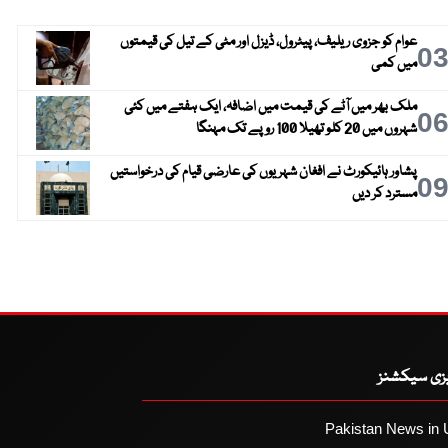
عوام کو جزوی ریلیف، پیٹرول، ڈیزل اور مٹی کے تیل کی قیمتوں
0
میں کمی
ملک بھر میں آٹے کی قیمت میں اضافہ، ایک ہفتے میں کئی
0
شہروں میں 20 کلو تھیلا 100 روپے تک مہنگا
پشاور ہائیکورٹ نے افغان شہریوں کی عارضی قیام کی درخواستیں
0
مسترد کر دیں
یزی سیکشنز
Pakistan News in 