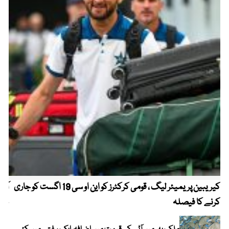
کیریبین پریمیئر لیگ ، قومی کرکٹرز کو این او سی 19 اگست کو جاری
آز
کرنے کا فیصلہ
چھی