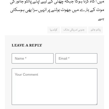
میں آگاہ کرنا ہوگا جبکہ چھٹی کے لیے اپنے پالتو جانور کی
موت کے بارے میں جھوٹ بولنے پر انہیں سزا بھی ہوسکتی
ہے
پالتو جانور
جنوبی امریکی ملک
کولمبیا
LEAVE A REPLY