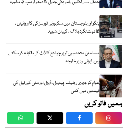
جنگ سے نکلیں ، امریکی جنرل کا صدر ٹرمپ کو مشورہ
ہنگو اور بلوچستان میں سکیورٹی فورسز کی کارروائیاں ،
10دہشتگرد ہلاک ، کیپٹن شہید
مسلمان متحد ہوں تو ہر چیلنج کا ڈٹ کر مقابلہ کر سکتے
ہیں، ایرانی وزیر خارجہ
عوام کو جزوی ریلیف، پیٹرول، ڈیزل اور مٹی کے تیل کی
قیمتوں میں کمی
ہمیں فالو کریں
WhatsApp
Twitter
Facebook
Faceboo