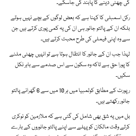
کی چھٹی دینے کا پابند کی جاسکے۔
رکن اسمبلی کا کہنا ہے کہ بعض لوگوں کے بچے نہیں ہوتے
بلکہ ان کے پالتو جانور ہی ان کی یہ کمی پوری کرتے ہیں جن
سے وہ اپنی فیملی کی طرح محبت کرتے ہیں۔
لہذا جب ان کے جانور کا انتقال ہوتا ہے تو انہیں چھٹی ملنے
کا پورا حق ہے تاکہ وہ سکون سے اس صدمے سے باہر نکل
سکیں۔
رپورٹ کے مطابق کولمبیا میں ہر 10 میں سے 6 گھرانے پالتو
جانور رکھتے ہیں۔
بل میں یہ شق بھی شامل کی گئی ہے کہ ملازمین کو نوکری
کرتے وقت مالکان کو پہلے سے اپنے پالتو جانوروں کے بارے