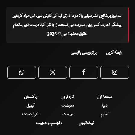
ہم نیوز پر شائع یا نشر ہونے والا مواد ادارتی ٹیم کی کاوش ہے۔ اس مواد کو بغیر
پیشگی اجازت کسی بھی صورت میں استعمال یا نقل کرنا درست نہیں۔ تمام
حقوق محفوظ ہیں © 2026
رابطہ کریں
پرائیویسی پالیسی
WhatsApp
Twitter
Facebook
Faceboo
صفحۂ اول
تازہ ترین
پاکستان
دنیا
معیشت
کھیل
تعلیم
صحت
انٹرٹینمنٹ
ٹیکنالوجی
دلچسپ و عجیب