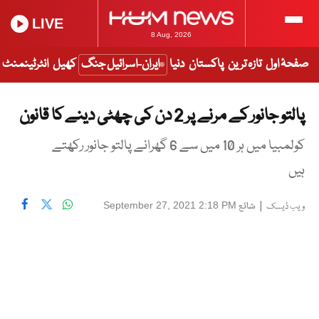
LIVE
8 Aug, 2026
صفحۂ اول
تازہ ترین
پاکستان
دنیا
ایران-اسرائیل جنگ
کھیل
انٹرٹینمنٹ
پالتو جانور کے مرنے پر 2 دن کی چھٹی دینے کا قانون
کولمبیا میں ہر 10 میں سے 6 گھرانے پالتو جانور رکھتے
ہیں
|
شائع
September 27, 2021 2:18 PM
ویب ڈیسک