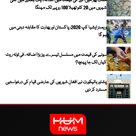
ملک بھر میں آٹے کی قیمت میں اضافہ، ایک ہفتے میں کئی
شہروں میں 20 کلو تھیلا 100 روپے تک مہنگا
ویمنز ایشیا کپ 2026، پاکستان اور بھارت کا مقابلہ دبئی میں
ہو گا
سونے کی قیمت میں مسلسل تیسرے روز بڑا اضافہ ، فی تولہ ریٹ
کہاں تک جا پہنچا؟
پشاور ہائیکورٹ نے افغان شہریوں کی عارضی قیام کی درخواستیں
مسترد کر دیں