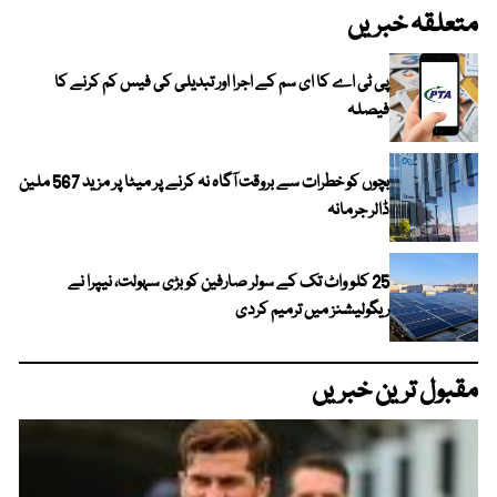
متعلقہ خبریں
پی ٹی اے کا ای سم کے اجرا اور تبدیلی کی فیس کم کرنے کا
فیصلہ
بچوں کو خطرات سے بروقت آگاہ نہ کرنے پر میٹا پر مزید 567 ملین
ڈالر جرمانہ
25 کلو واٹ تک کے سولر صارفین کو بڑی سہولت، نیپرا نے
ریگولیشنز میں ترمیم کردی
مقبول ترین خبریں