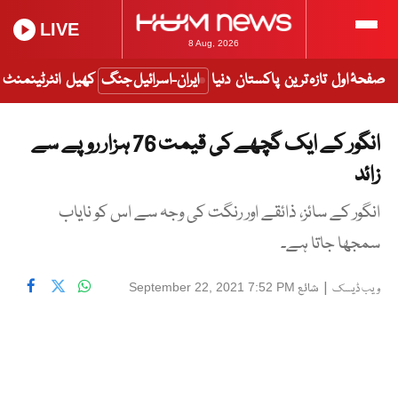
LIVE
8 Aug, 2026
صفحۂ اول
تازہ ترین
پاکستان
دنیا
ایران-اسرائیل جنگ
کھیل
انٹرٹینمنٹ
انگور کے ایک گچھے کی قیمت 76 ہزار روپے سے
زائد
انگور کے سائز، ذائقے اور رنگت کی وجہ سے اس کو نایاب
سمجھا جاتا ہے۔
|
شائع
September 22, 2021 7:52 PM
ویب ڈیسک