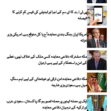
پی ٹی اے کا ای سم کے اجرا اور تبدیلی کی فیس کم کرنے کا
فیصلہ
امریکا ایران جنگ بندی معاہدہ آج یا کل متوقع ہے، امریکی وزیر
خزانہ
مکہ مشترکہ دفاعی معاہدہ کسی ملک کے خلاف نہیں، خطے
کے امن و استحکام کے لیے ہے، اردوان
مکہ دفاعی معاہدہ امن، ترقی اور خوشحالی کے لیے اہم سنگِ
میل ہے،سعودی وزیر خارجہ
ایک پر حملہ تینوں پر حملہ تصور ہو گا، پاکستان ، سعودی عرب
اور ترکیہ کے درمیان دفاعی معاہدہ