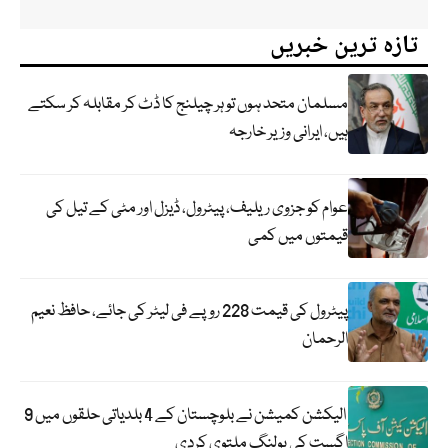
تازہ ترین خبریں
مسلمان متحد ہوں تو ہر چیلنج کا ڈٹ کر مقابلہ کر سکتے
ہیں، ایرانی وزیر خارجہ
عوام کو جزوی ریلیف، پیٹرول، ڈیزل اور مٹی کے تیل کی
قیمتوں میں کمی
پیٹرول کی قیمت 228 روپے فی لیٹر کی جائے، حافظ نعیم
الرحمان
الیکشن کمیشن نے بلوچستان کے 4 بلدیاتی حلقوں میں 9
اگست کی پولنگ ملتوی کردی