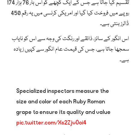
تقسیم کیا جاتا ہے جس کے ایک گچھے کو اس بار 76 ہزار 174
روپے میں فروخت کیا گیا اور امریکی کرنسی میں یہ رقم 450
ڈالرز بنتی ہے۔
اس انگور کے سائز، ذائقے اور رنگت کی وجہ سے اس کو نایاب
سمجھا جاتا ہے، جس کی قیمت عام انگور سے کہیں زیادہ
ہے۔
Specialized inspectors measure the
size and color of each Ruby Roman
grape to ensure its quality and value
pic.twitter.com/Xs2ZjvOoi4