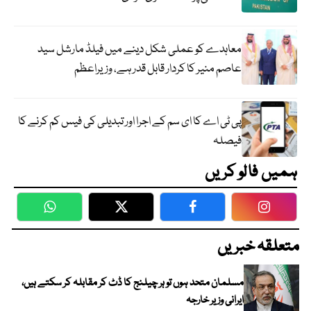
معاہدے کو عملی شکل دینے میں فیلڈ مارشل سید
عاصم منیر کا کردار قابل قدر ہے، وزیراعظم
پی ٹی اے کا ای سم کے اجرا اور تبدیلی کی فیس کم کرنے کا
فیصلہ
ہمیں فالو کریں
WhatsApp
Twitter
Facebook
Faceboo
متعلقہ خبریں
مسلمان متحد ہوں تو ہر چیلنج کا ڈٹ کر مقابلہ کر سکتے ہیں،
ایرانی وزیر خارجہ