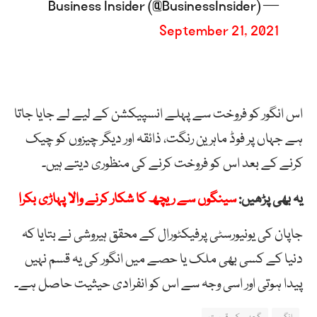
— Business Insider (@BusinessInsider)
September 21, 2021
اس انگور کو فروخت سے پہلے انسپیکشن کے لیے لے جایا جاتا
ہے جہاں پر فوڈ ماہرین رنگت، ذائقہ اور دیگر چیزوں کو چیک
کرنے کے بعد اس کو فروخت کرنے کی منظوری دیتے ہیں۔
یہ بھی پڑھیں:
سینگوں سے ریچھ کا شکار کرنے والا پہاڑی بکرا
جاپان کی یونیورسٹی پرفیکٹورال کے محقق ہیروشی نے بتایا کہ
دنیا کے کسی بھی ملک یا حصے میں انگور کی یہ قسم نہیں
پیدا ہوتی اور اسی وجہ سے اس کو انفرادی حیثیت حاصل ہے۔