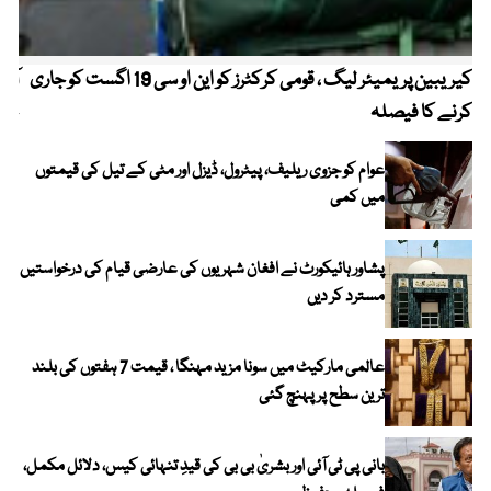
کیریبین پریمیئر لیگ ، قومی کرکٹرز کو این او سی 19 اگست کو جاری
آز
کرنے کا فیصلہ
چھی
عوام کو جزوی ریلیف، پیٹرول، ڈیزل اور مٹی کے تیل کی قیمتوں
میں کمی
پشاور ہائیکورٹ نے افغان شہریوں کی عارضی قیام کی درخواستیں
مسترد کر دیں
عالمی مارکیٹ میں سونا مزید مہنگا ، قیمت 7 ہفتوں کی بلند
ترین سطح پر پہنچ گئی
بانی پی ٹی آئی اور بشریٰ بی بی کی قیدِ تنہائی کیس، دلائل مکمل،