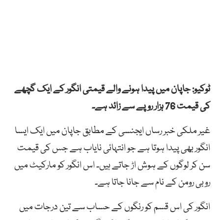
ٹوکیو: جاپان میں پیدا ہونے والے قیمتی انگور کے ایک گچھے
کی قیمت 76 ہزار روپے سے زائد ہے۔
غیر ملکی خبر رساں ایجنسی کے مطابق جاپان میں ایک ایسا
انگور بھی پیدا ہوتا ہے جو انتہائی نایاب ہے جس کی قیمت
سن کر لوگوں کے ہوش اڑ جاتے ہیں۔ اس انگور کو مارکیٹ میں
روبی رومن کے نام سے جانا جاتا ہے۔
انگور کی اس قسم کو رنگوں کے حساب سے تین درجات میں