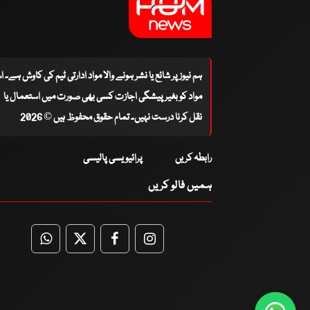
ہم نیوز پر شائع یا نشر ہونے والا مواد ادارتی ٹیم کی کاوش ہے۔ 
مواد کو بغیر پیشگی اجازت کسی بھی صورت میں استعمال یا
نقل کرنا درست نہیں۔ تمام حقوق محفوظ ہیں © 2026
رابطہ کریں
پرائیویسی پالیسی
ہمیں فالو کریں
WhatsApp
Twitter
Facebook
Facebook