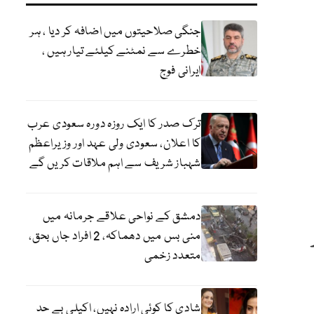
جنگی صلاحیتوں میں اضافہ کر دیا ، ہر
خطرے سے نمٹنے کیلئے تیار ہیں ،
ایرانی فوج
ترک صدر کا ایک روزہ دورہ سعودی عرب
کا اعلان، سعودی ولی عہد اور وزیراعظم
شہباز شریف سے اہم ملاقات کریں گے
دمشق کے نواحی علاقے جرمانہ میں
منی بس میں دھماکہ، 2 افراد جاں بحق،
متعدد زخمی
شادی کا کوئی ارادہ نہیں، اکیلی بے حد