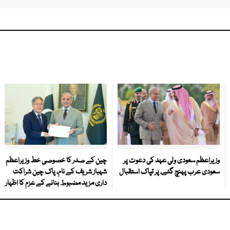
وزیراعظم سعودی ولی عہد کی دعوت پر
چین کے صدر کا خصوصی خط وزیراعظم
سعودی عرب پہنچ گئے، پر تپاک استقبال
شہباز شریف کے نام، پاک چین شراکت
داری مزید مضبوط بنانے کے عزم کا اظہار