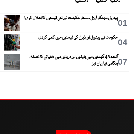
پیٹرول مہنگا، ڈیزل سستا، حکومت نے نئی قیمتوں کا اعلان کر دیا
01
حکومت نے پیٹرول اور ڈیزل کی قیمتوں میں کمی کر دی
04
آئندہ 48 گھنٹوں میں بارشوں اور دریاؤں میں طغیانی کا خدشہ،
07
ہنگامی تیاریاں تیز