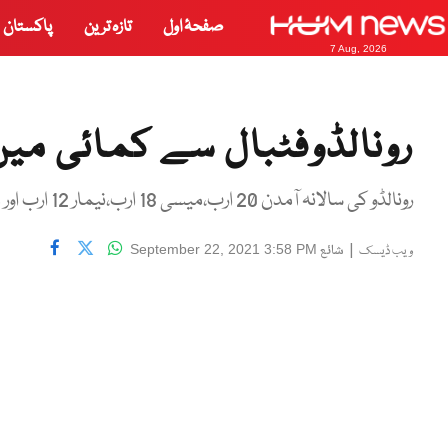
صفحۂ اول
تازہ ترین
پاکستان
7 Aug, 2026
رونالڈوفٹبال سے کمائی می
رونالڈو کی سالانہ آمدن 20 ارب،میسی 18 ارب،نیمار 12 ارب اور مباپے 7 ارب روپے
|
شائع
September 22, 2021 3:58 PM
ویب ڈیسک