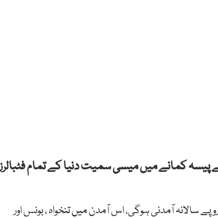
ل سے پیسہ کمانے میں میسی سمیت دنیا کے تمام فٹبالرز
ی اس سال 91 ملین برطانوی پاونڈ یعنی 20 ارب روپے سالانہ آمدنی ہوگی، اس آمدن میں تنخواہ ، بونس اور