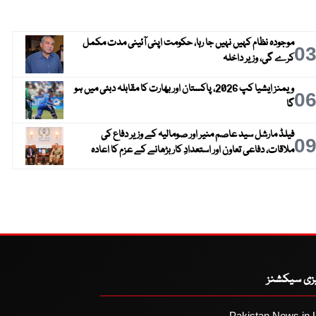
موجودہ نظام کہیں نہیں جا رہا، حکومت اپنی آئینی مدت مکمل
0
کرے گی، وزیر داخلہ
ویمنز ایشیا کپ 2026، پاکستان اور بھارت کا مقابلہ دبئی میں ہو
0
گا
فیلڈ مارشل سید عاصم منیر اور صومالیہ کے وزیر دفاع کی
0
ملاقات، دفاعی تعاون اور استعدادِ کار بڑھانے کے عزم کا اعادہ
یزی سیکشنز
Pakistan News in 