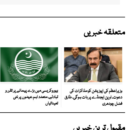
متعلقہ خبریں
بیوروکریسی میں بڑے پیمانے پر تقرر و
وزیراعظم کی اپوزیشن کو مذاکرات کی
تبادلے، متعدد اہم عہدوں پر نئی
دعوت، اوپن ایجنڈے پر بات ہوگی، طارق
تعیناتیاں
فضل چودھری
مقبول ترین خبریں