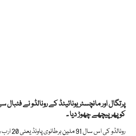
پرتگال اور مانچسٹر یونائیٹڈ کے رونالڈو نے فٹبا
کو پھر پیچھے چھوڑ دیا ۔
رونالڈو ک