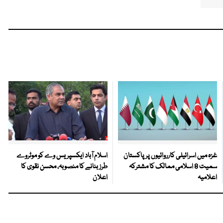
غزہ میں اسرائیلی کارروائیوں پر پاکستان
اسلام آباد ایکسپریس وے کو موٹروے
سمیت 8 اسلامی ممالک کا مشترکہ
طرز بنانے کا منصوبہ، محسن نقوی کا
اعلامیہ
اعلان