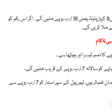
بارسلونا چھوڑ کر پی ایس جی جانے والی میسی کو اس سال8 کروڑ پاونڈ یعنی 18 ارب روپے ملیں گے ، اگر اس رقم کو
پے ملا کریں گے۔
سی ناکام
کا نمبر تیسرا اور چوتھا ہے ۔
محمد صلاح اس لسٹ میں سب سے اوپر آنے والے مسلمان فٹبالر ہیں، لیورپول کے سپر اسٹار کو 7 ارب روپے سے