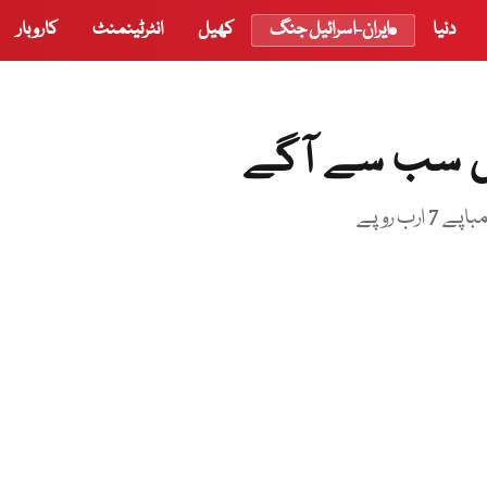
دنیا
ایران-اسرائیل جنگ
کھیل
انٹرٹینمنٹ
کاروبار
ں سب سے آگے