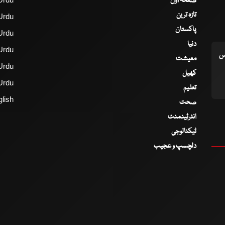
صفحۂ اول
تازہ ترین
Urdu
پاکستان
Urdu
دنیا
Urdu
اس
معیشت
Urdu
کھیل
Urdu
تعلیم
lish
صحت
انٹرٹینمنٹ
ٹیکنالوجی
دلچسپ و عجیب