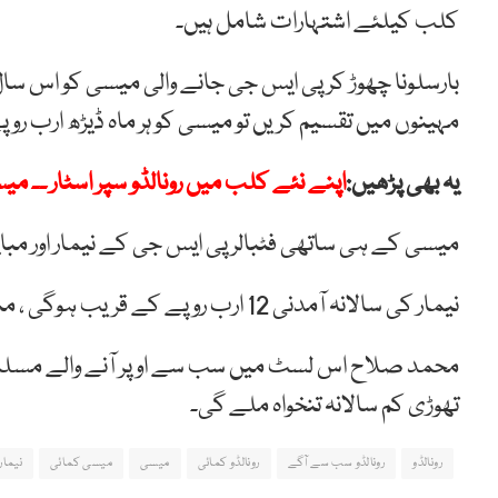
کلب کیلئے اشتہارات شامل ہیں۔
مہینوں میں تقسیم کریں تو میسی کو ہر ماہ ڈیڑھ ارب رو
یہ بھی پڑھیں:
اپنے نئے کلب میں رونالڈو سپر اسٹار ۔۔ می
میسی کے ہی ساتھی فٹبالر پی ایس جی کے نیمار اور مباپے 
نیمار کی سالانہ آمدنی 12 ارب روپے کے قریب ہوگی ، مباپے کو سالانہ 7 ارب روپے کے قریب ملیں گے۔
تھوڑی کم سالانہ تنخواہ ملے گی۔
رونالڈو
رونالڈو سب سے آگے
رونالڈو کمائی
میسی
میسی کمائی
نیمار