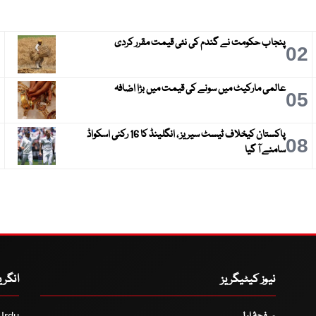
پنجاب حکومت نے گندم کی نئی قیمت مقرر کردی
3
02
عالمی مارکیٹ میں سونے کی قیمت میں بڑا اضافہ
6
05
پاکستان کیخلاف ٹیسٹ سیریز ، انگلینڈ کا 16 رکنی اسکواڈ
9
08
سامنے آ گیا
نیوز کیٹیگریز
انگر
Urdu