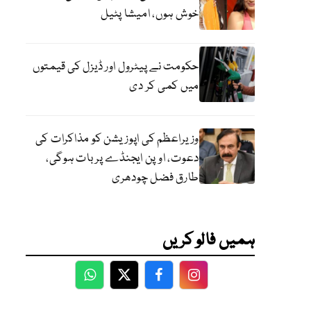
خوش ہوں، امیشا پٹیل
حکومت نے پیٹرول اور ڈیزل کی قیمتوں
میں کمی کر دی
وزیراعظم کی اپوزیشن کو مذاکرات کی
دعوت، اوپن ایجنڈے پر بات ہوگی،
طارق فضل چودھری
ہمیں فالو کریں
WhatsApp
Twitter
Facebook
Facebook