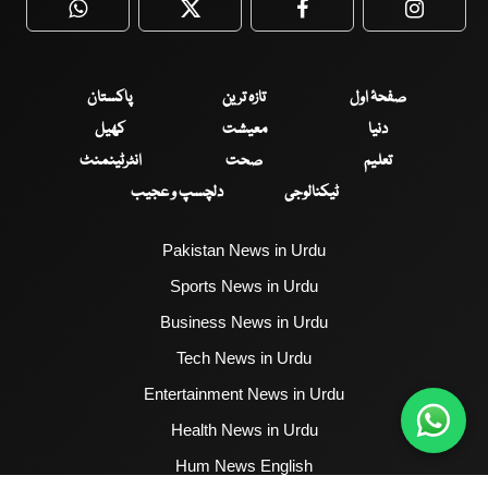
WhatsApp
Twitter
Facebook
Faceboo
صفحۂ اول
تازہ ترین
پاکستان
دنیا
معیشت
کھیل
تعلیم
صحت
انٹرٹینمنٹ
ٹیکنالوجی
دلچسپ و عجیب
Pakistan News in Urdu
Sports News in Urdu
Business News in Urdu
Tech News in Urdu
Entertainment News in Urdu
Health News in Urdu
Hum News English