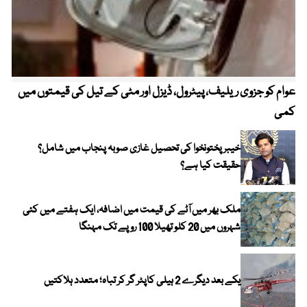
عوام کو جزوی ریلیف، پیٹرول، ڈیزل اور مٹی کے تیل کی قیمتوں میں
4 روز میں سونے کی قیمت میں بڑا اضافہ
کمی
خیبر پختونخوا کی تحصیل غازی صوبہ پنجاب میں شامل؟
حقیقت کیا ہے؟
ملک بھر میں آٹے کی قیمت میں اضافہ، ایک ہفتے میں کئی
شہروں میں 20 کلو تھیلا 100 روپے تک مہنگا
یکے بعد دیگرے 2 ہیلی کاپٹر گر کر تباہ؛ متعدد ہلاکتیں