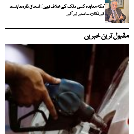
‘مکہ معاہدہ کسی ملک کے خلاف نہیں’؛ اسحاق ڈار معاہدے
کے نکات سامنے لے آئے
مقبول ترین خبریں