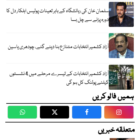
سلمان خان کی رہائشگاہ کے باہر تعینات پولیس اہلکار دل کا
دورہ پڑنے سے چل بسا
آزاد کشمیر انتخابات متنازع بنا دیئے گئے، چودھری یاسین
آزاد کشمیر انتخابات کے تیسرے مرحلے میں 4 نشستوں
کیلئے پولنگ کل ہو گی
ہمیں فالو کریں
WhatsApp
Twitter
Facebook
Faceboo
متعلقہ خبریں