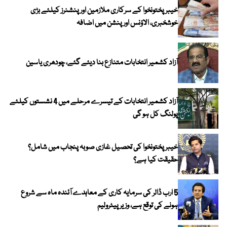
خیبرپختونخوا کے سرکاری ملازمین اور پنشنرز کیلئے بڑی
خوشخبری، الاؤنس اور پنشن میں اضافہ
آزاد کشمیر انتخابات متنازع بنا دیئے گئے، چودھری یاسین
آزاد کشمیر انتخابات کے تیسرے مرحلے میں 4 نشستوں کیلئے
پولنگ کل ہو گی
خیبر پختونخوا کی تحصیل غازی صوبہ پنجاب میں شامل؟
حقیقت کیا ہے؟
5 ارب ڈالر کی سرمایہ کاری کے معاہدے آئندہ ماہ سے شروع
ہونے کی توقع ہے، وزیر پیٹرولیم