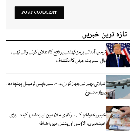
تازہ ترین خبریں
ٹرمپ آبنائے ہرمز کھلنے پر فتح کا اعلان کرنے والے تھے،
وال اسٹریٹ جرنل کا انکشاف
شرارتی بچے نے جہاز کو رن وے سے واپس ٹرمینل پہنچا دیا،
پرواز منسوخ
خیبرپختونخوا کے سرکاری ملازمین اور پنشنرز کیلئے بڑی
خوشخبری، الاؤنس اور پنشن میں اضافہ