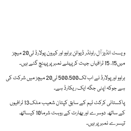
ویسٹ انڈیز آل راونڈر ڈیوائن براوو اور کیرون پولارڈ ٹی20 میچز
میں15، 15 ٹرافیاں جیت کر پہلے نمبر پر پہنچ گئے ہیں۔
براوو اور پولارڈ نے اب تک500،500 ٹی20 میچز میں شرکت کی
ہے جوکہ اپنی جگہ ایک ریکارڈ ہے۔
پاکستانی کرکٹ ٹیم کے سابق کپتان شعیب ملک13 ٹرافیوں
کے ساتھ دوسرے اور بھارت کے روہت شرما10 کیساتھ
تیسرے نمبر پر ہیں۔