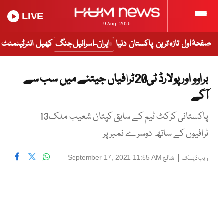
LIVE
9 Aug, 2026
صفحۂ اول
تازہ ترین
پاکستان
دنیا
ایران-اسرائیل جنگ
کھیل
انٹرٹینمنٹ
براوو اور پولارڈ ٹی20ٹرافیاں جیتنے میں سب سے
آگے
پاکستانی کرکٹ ٹیم کے سابق کپتان شعیب ملک13
ٹرافیوں کے ساتھ دوسرے نمبر پر
|
شائع
September 17, 2021 11:55 AM
ویب ڈیسک