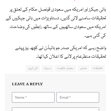
ہائی جیکرز اور امریکہ میں سعودی قونصل حکام کے تعلق پر
تحقیقات سامنے لائی گئیں۔ دستاویزات میں ہائی جیکروں کے
امریکہ میں سعودی ساتھیوں کے ساتھ رابطوں کی وضاحت
کی گئی ہے۔
واضح رہے کہ امریکی صدر جو بائیڈن نے کچھ روز پہلے
تحقیقات منظرعام پر لانے کا اعلان کیا تھا۔
تحقیقات
حملے
سعودی حکومت
مسودہ
نائن الیون
LEAVE A REPLY