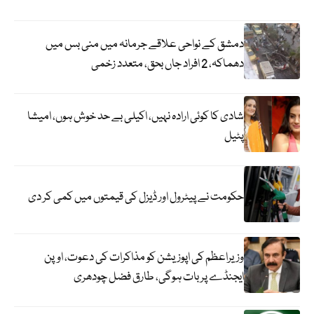
دمشق کے نواحی علاقے جرمانہ میں منی بس میں
دھماکہ، 2 افراد جاں بحق، متعدد زخمی
شادی کا کوئی ارادہ نہیں، اکیلی بے حد خوش ہوں، امیشا
پٹیل
حکومت نے پیٹرول اور ڈیزل کی قیمتوں میں کمی کر دی
وزیراعظم کی اپوزیشن کو مذاکرات کی دعوت، اوپن
ایجنڈے پر بات ہوگی، طارق فضل چودھری