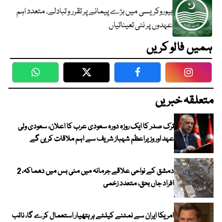
بیوروکریسی میں بڑے پیمانے پر تقرر و تبادلے، متعدد اہم
عہدوں پر نئی تعیناتیاں
ہمیں فالو کریں
WhatsApp
Twitter
Facebook
Faceboo
متعلقہ خبریں
ترک صدر کا ایک روزہ دورہ سعودی عرب کا اعلان، سعودی ولی
عہد اور وزیراعظم شہباز شریف سے اہم ملاقات کریں گے
دمشق کے نواحی علاقے جرمانہ میں منی بس میں دھماکہ، 2
افراد جاں بحق، متعدد زخمی
امریکا ایران سے نمٹنے کیلئے ہر ہتھیار استعمال کرے گا، نائب