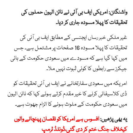
واشنگٹن: امریکی ایف بی آئی نے نائن الیون حملوں کی
تحقیقات کا پہلا مسودہ جاری کر دیا۔
غیر ملکی خبر رساں ایجنسی کے مطابق ایف بی آئی کی
تحقیقات کا پہلا مسودہ 16 صفحات پر مشتمل ہے۔ جس
میں کہا گیا ہے کہ مسودے میں سعودی حکومت کے ہائی
جیکرز سے رابطوں کا کوئی ثبوت نہیں ملا۔
امریکہ میں سعودی سفارتخانے نے ایف بی آئی تحقیقات کو
ڈی کلاسیفائی کرنے کا خیر مقدم کرتے ہوئے کہا کہ نائن الیون
میں سعودی حکومت کے ملوث ہونے کا الزام جھوٹ ہے۔
یہ بھی پڑھیں:
افسوس ہے امریکا کو نقصان پہنچانے والوں
کیخلاف جنگ ختم کر دی گئی،ڈونلڈ ٹرمپ