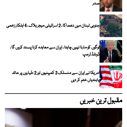
صدر
جنوبی لبنان میں دھماکا ، 2 اسرائیلی میجر ہلاک ، 4 اہلکار زخمی
لوگوں کو مارنا نہیں چاہتا ، ایران سے معاہدہ کرنا پسند کروں گا ،
ڈونلڈ ٹرمپ
امریکا نے ایران سے منسلک 3 کمپنیوں اور 2 طیاروں پر عائد
پابندیاں ختم کر دیں
مقبول ترین خبریں