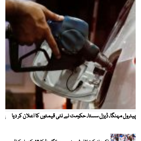
پیٹرول مہنگا، ڈیزل سستا، حکومت نے نئی قیمتوں کا اعلان کر دیا
پنج