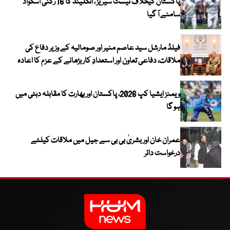
پاکستان کیخلاف ٹیسٹ سیریز ، انگلینڈ کا 16 رکنی اسکواڈ
سامنے آ گیا
فیلڈ مارشل سید عاصم منیر اور صومالیہ کے وزیر دفاع کی
ملاقات، دفاعی تعاون اور استعدادِ کار بڑھانے کے عزم کا اعادہ
ویمنز ایشیا کپ 2026، پاکستان اور بھارت کا مقابلہ دبئی میں
ہو گا
عمران خان اور بشریٰ بی بی سے جیل میں ملاقات کیلئے
درخواست دائر