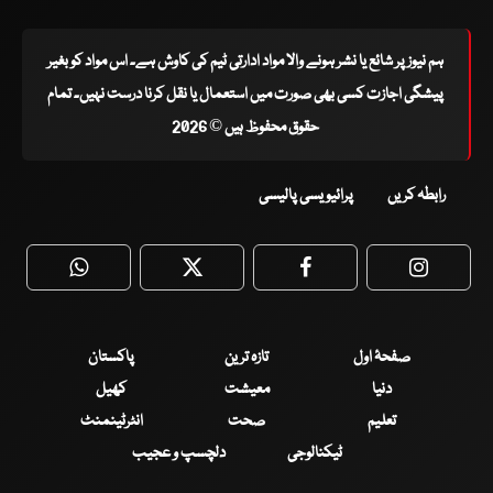
ہم نیوز پر شائع یا نشر ہونے والا مواد ادارتی ٹیم کی کاوش ہے۔ اس مواد کو بغیر
پیشگی اجازت کسی بھی صورت میں استعمال یا نقل کرنا درست نہیں۔ تمام
حقوق محفوظ ہیں © 2026
رابطہ کریں
پرائیویسی پالیسی
WhatsApp
Twitter
Facebook
Faceboo
صفحۂ اول
تازہ ترین
پاکستان
دنیا
معیشت
کھیل
تعلیم
صحت
انٹرٹینمنٹ
ٹیکنالوجی
دلچسپ و عجیب