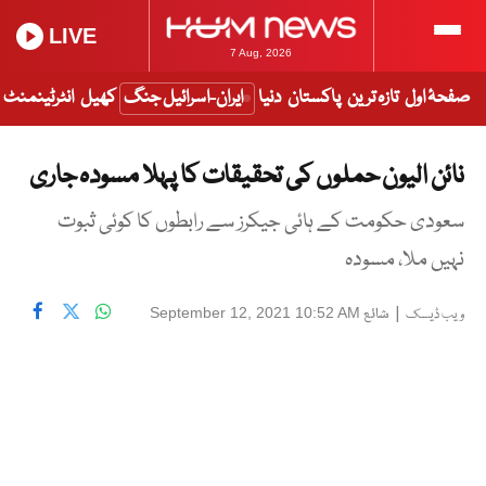
LIVE
7 Aug, 2026
صفحۂ اول
تازہ ترین
پاکستان
دنیا
ایران-اسرائیل جنگ
کھیل
انٹرٹینمنٹ
نائن الیون حملوں کی تحقیقات کا پہلا مسودہ جاری
سعودی حکومت کے ہائی جیکرز سے رابطوں کا کوئی ثبوت
نہیں ملا، مسودہ
|
شائع
September 12, 2021 10:52 AM
ویب ڈیسک