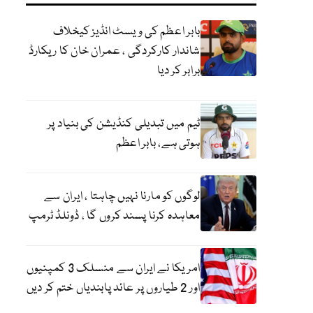
بابر اعظم کی ویسٹ انڈیز کیخلاف
شاندار کارکردگی ، عمران خان کا ریکارڈ
برابر کر دیا
ٹیم میں تبدیلی کنڈیشن کی بنیاد پر
ہوتی ہے، بابر اعظم
لوگوں کو مارنا نہیں چاہتا ، ایران سے
معاہدہ کرنا پسند کروں گا ، ڈونلڈ ٹرمپ
امریکا نے ایران سے منسلک 3 کمپنیوں
اور 2 طیاروں پر عائد پابندیاں ختم کر دیں