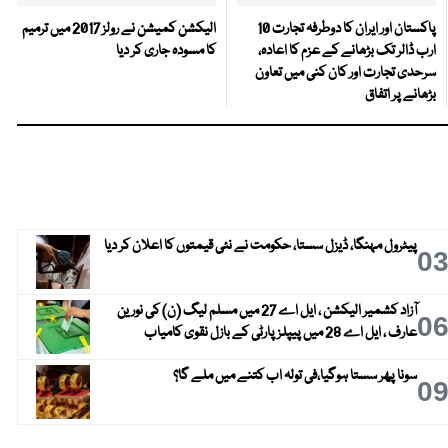
پاکستان اور ایران کا دوطرفہ تجارت 10
الیکشن کمیشن نے رولز 2017 میں ترمیم
ارب ڈالر تک بڑھانے کے عزم کا اعادہ،
کا مسودہ جاری کر دیا
سرحدی تجارت اور کان کنی میں تعاون
بڑھانے پر اتفاق
پیٹرول مہنگا، ڈیزل سستا، حکومت نے نئی قیمتوں کا اعلان کر دیا
0
آزاد کشمیر الیکشن ، ایل اے 27 میں مسلم لیگ (ن) کی نورین
0
عارف ، ایل اے 28 میں پیپلز پارٹی کے بازل نقوی کامیاب
سونا پھر سستا ہوگیا،فی تولہ اب کتنے میں ملے گا؟
0