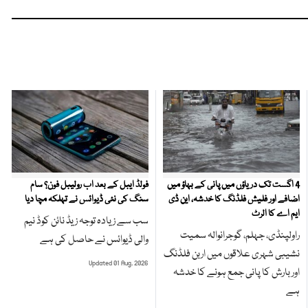
4 اگست تک دریاؤں میں پانی کے بہاؤ میں
فولڈ ایبل کے بعد اب رولیبل فون؟ سام
اضافے اور فلیش فلڈنگ کا خدشہ، این ڈی
سنگ کی نئی ڈیوائس نے تہلکہ مچا دیا
ایم اے کا الرٹ
سب سے زیادہ توجہ زیڈ نائن کوڈ نیم
راولپنڈی، جہلم، گوجرانوالہ سمیت
والی ڈیوائس نے حاصل کی ہے
نشیبی شہری علاقوں میں اربن فلڈنگ
Updated 01 Aug, 2026
اور بارش کا پانی جمع ہونے کا خدشہ
ہے