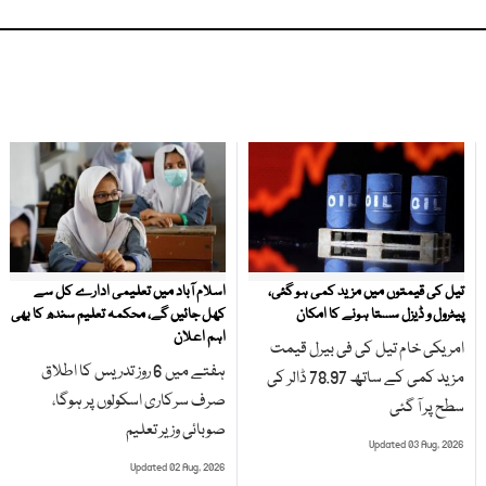
تیل کی قیمتوں میں مزید کمی ہو گئی،
اسلام آباد میں تعلیمی ادارے کل سے
پیٹرول و ڈیزل سستا ہونے کا امکان
کھل جائیں گے، محکمہ تعلیم سندھ کا بھی
اہم اعلان
امریکی خام تیل کی فی بیرل قیمت
ہفتے میں 6 روز تدریس کا اطلاق
مزید کمی کے ساتھ 78.97 ڈالر کی
صرف سرکاری اسکولوں پر ہوگا،
سطح پر آ گئی
صوبائی وزیر تعلیم
Updated 03 Aug, 2026
Updated 02 Aug, 2026