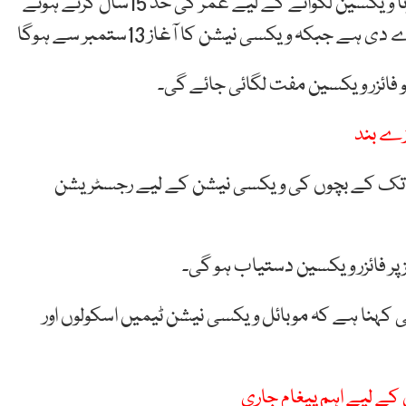
نیشنل کمانڈ اینڈ آپریشن سینٹر (این سی او سی) نے کورونا ویکسین لگوانے کے لیے عمر کی حد 15سال کرتے ہوئے
زے بند
نڈ اینڈ آپریشن سینٹر کا کہنا ہے کہ 18 سال تک کے بچوں کی ویکسی نیشن کے لیے رجسٹریشن
پر فائزر ویکسین دستیاب ہو گی۔
بھی کہنا ہے کہ موبائل ویکسی نیشن ٹیمیں اسکولوں اور
 کے لیے اہم پیغام جاری