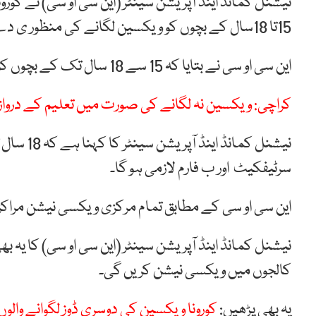
15تا 18سال کے بچوں کو ویکسین لگانے کی منظور ی دے دی ہے جبکہ ویکسی نیشن کا آغاز 13ستمبر سے ہوگا
این سی او سی نے بتایا کہ 15 سے 18 سال تک کے بچوں کو فائزر ویکسین مفت لگائی جائے گی۔
کراچی: ویکسین نہ لگانے کی صورت میں تعلیم کے دروا
نیشنل کما
سرٹیفکیٹ اور ب فارم لازمی ہو گا۔
این سی او سی کے مطابق تمام مرکزی ویکسی نیشن مراکز 
نیشنل کمانڈ اینڈ آپریشن سینٹر (این سی او سی) کا یہ 
کالجوں میں ویکسی نیشن کریں گی۔
یہ بھی پڑھیں:
کورونا ویکسین کی دوسری ڈوز لگوانے والوں