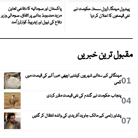
پاکستان اور صومالیہ کا دفاعی تعاون
پیٹرول مہنگا، ڈیزل سستا، حکومت نے
مزید مضبوط بنانے پر اتفاق، صومالی وزیر
نئی قیمتوں کا اعلان کر دیا
دفاع کی نیول اور ایئرہیڈ کوارٹرز آمد
مقبول ترین خبریں
مہنگائی کے ستائے شہریوں کیلئے اچھی خبر، آٹے کی قیمت میں
01
کمی
پنجاب حکومت نے گندم کی نئی قیمت مقرر کردی
04
پشاور زلمی کے مالک جاوید آفریدی کی والدہ انتقال کر گئیں
07