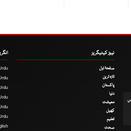
نیوز کیٹیگریز
انگر
صفحۂ اول
Urdu
تازہ ترین
Urdu
پاکستان
Urdu
دنیا
Urdu
اس
معیشت
Urdu
کھیل
Urdu
تعلیم
lish
صحت