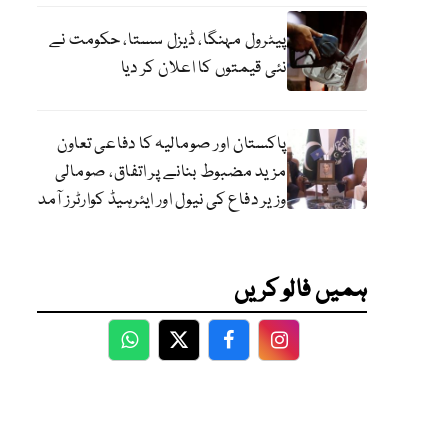
پیٹرول مہنگا، ڈیزل سستا، حکومت نے
نئی قیمتوں کا اعلان کر دیا
پاکستان اور صومالیہ کا دفاعی تعاون
مزید مضبوط بنانے پر اتفاق، صومالی
وزیر دفاع کی نیول اور ایئرہیڈ کوارٹرز آمد
ہمیں فالو کریں
WhatsApp
Twitter
Facebook
Facebook