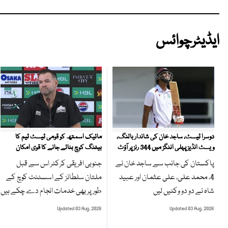
ایڈیٹرچوائس
مائیک اسمتھ کو قومی ٹیسٹ ٹیم کا
دوسرا ٹیسٹ، ساجد خان کی شاندار بالنگ،
بیٹنگ کوچ بنائے جانے کا قوی امکان
ویسٹ انڈیز پہلی اننگز میں 344 رنز پر آؤٹ
جنوبی افریقی کرکٹر اس سے قبل
پاکستان کی جانب سے ساجد خان نے
ملتان سلطانز کے اسسٹنٹ کوچ کے
4، محمد علی، علی عثمان اور عبید
طور پر بھی خدمات انجام دے چکے ہیں
شاہ نے دو دو وکٹیں لیں
Updated 03 Aug, 2026
Updated 03 Aug, 2026