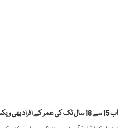
اب 15 سے 18 سال تک کی عمر کے افراد بھی ویکسین کے اہل ہیں۔