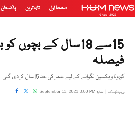
صفحۂ اول
تازہ ترین
پاکستان
6 Aug, 2026
15سے 18سال کے بچوں 
فیصلہ
کورونا ویکسین لگوانے کے لیے عمر کی حد 15سال کر دی گئی
|
شائع
September 11, 2021 3:00 PM
ویب ڈیسک