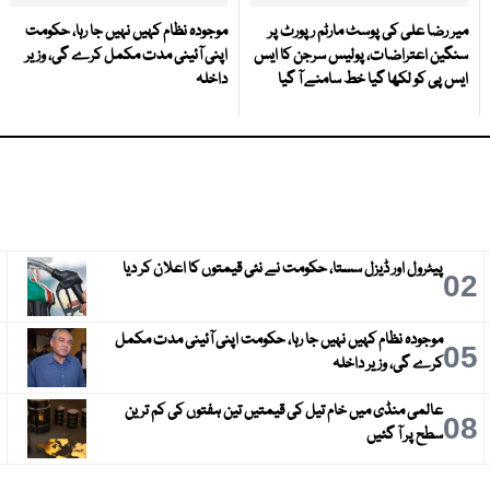
میر رضا علی کی پوسٹ مارٹم رپورٹ پر
موجودہ نظام کہیں نہیں جا رہا، حکومت
سنگین اعتراضات، پولیس سرجن کا ایس
اپنی آئینی مدت مکمل کرے گی، وزیر
ایس پی کو لکھا گیا خط سامنے آ گیا
داخلہ
پیٹرول اور ڈیزل سستا، حکومت نے نئی قیمتوں کا اعلان کر دیا
3
02
موجودہ نظام کہیں نہیں جا رہا، حکومت اپنی آئینی مدت مکمل
6
05
کرے گی، وزیر داخلہ
عالمی منڈی میں خام تیل کی قیمتیں تین ہفتوں کی کم ترین
9
08
سطح پر آ گئیں