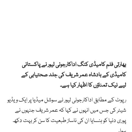
بھارتی فلم کامیڈی کنگ اداکارجونی لیور نے پاکستانی
کامیڈی کے بادشاہ عمر شریف کی جلد صحتیابی کے
لیے نیک تمناؤں کا اظہار کیا ہے۔
رپوٹ کے مطابق اداکارجونی لیور نے سوشل میڈیا پر ایک ویڈیو
شیئر کی جس میں انہوں نے کہا کہ عمر شریف جنہوں نے
پوری دنیا کو ہنسایا ان کی ناساز طبعیت کا سن کر بہت دکھ
ہوا۔