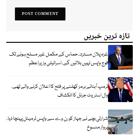
تازہ ترین خبریں
غزہ پلان مسترد، حماس کے مکمل غیر مسلح ہونے تک
فوج واپس نہیں بلائیں گے، اسرائیلی وزیراعظم
ٹرمپ آبنائے ہرمز کھلنے پر فتح کا اعلان کرنے والے تھے،
وال اسٹریٹ جرنل کا انکشاف
شرارتی بچے نے جہاز کو رن وے سے واپس ٹرمینل پہنچا دیا،
پرواز منسوخ