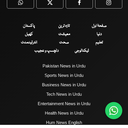
WhatsApp
Twitter
Facebook
Faceboo
صفحۂ اول
تازہ ترین
پاکستان
دنیا
معیشت
کھیل
تعلیم
صحت
انٹرٹینمنٹ
ٹیکنالوجی
دلچسپ و عجیب
Pakistan News in Urdu
Sports News in Urdu
Business News in Urdu
Tech News in Urdu
Entertainment News in Urdu
Health News in Urdu
Hum News English