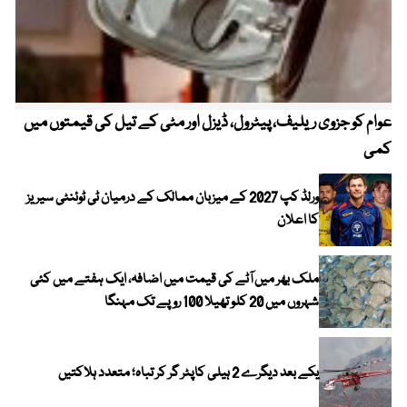
عوام کو جزوی ریلیف، پیٹرول، ڈیزل اور مٹی کے تیل کی قیمتوں میں
4 روز میں سونے کی قیمت میں بڑا اضافہ
کمی
ورلڈ کپ 2027 کے میزبان ممالک کے درمیان ٹی ٹوئنٹی سیریز
کا اعلان
ملک بھر میں آٹے کی قیمت میں اضافہ، ایک ہفتے میں کئی
شہروں میں 20 کلو تھیلا 100 روپے تک مہنگا
یکے بعد دیگرے 2 ہیلی کاپٹر گر کر تباہ؛ متعدد ہلاکتیں