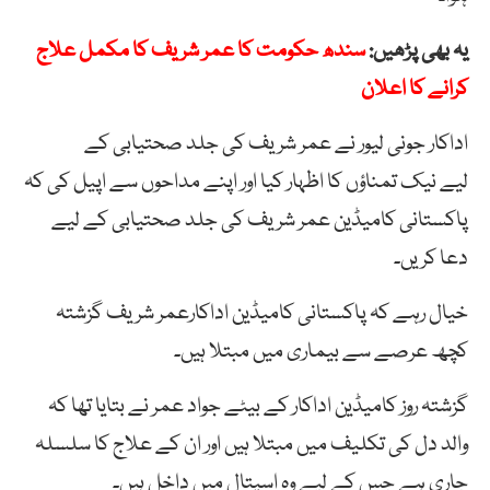
یہ بھی پڑھیں:
سندھ حکومت کا عمر شریف کا مکمل علاج
کرانے کا اعلان
اداکار جونی لیور نے عمر شریف کی جلد صحتیابی کے
لیے نیک تمناؤں کا اظہار کیا اور اپنے مداحوں سے اپیل کی کہ
پاکستانی کامیڈین عمر شریف کی جلد صحتیابی کے لیے
دعا کریں۔
خیال رہے کہ پاکستانی کامیڈین اداکارعمر شریف گزشتہ
کچھ عرصے سے بیماری میں مبتلا ہیں۔
گزشتہ روز کامیڈین اداکار کے بیٹے جواد عمر نے بتایا تھا کہ
والد دل کی تکلیف میں مبتلا ہیں اور ان کے علاج کا سلسلہ
جاری ہے جس کے لیے وہ اسپتال میں داخل ہیں۔