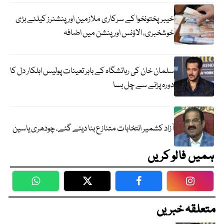
خیبرپختونخوا کے سرکاری ملازمین اور پنشنرز کیلئے بڑی
خوشخبری، الاؤنس اور پنشن میں اضافہ
سلمان خان کی رہائشگاہ کے باہر تعینات پولیس اہلکار دل کا
دورہ پڑنے سے چل بسا
آزاد کشمیر انتخابات متنازع بنا دیئے گئے، چودھری یاسین
ہمیں فالو کریں
WhatsApp
Twitter
Facebook
Faceboo
متعلقہ خبریں