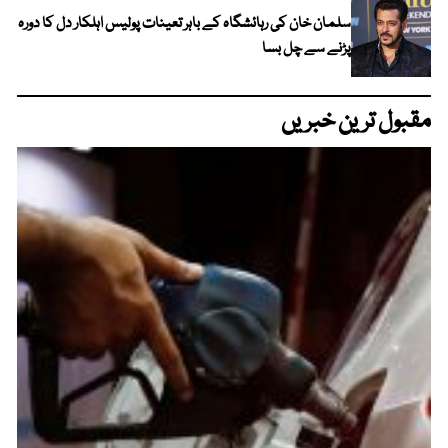
سلمان خان کی رہائشگاہ کے باہر تعینات پولیس اہلکار دل کا دورہ
پڑنے سے چل بسا
مقبول ترین خبریں