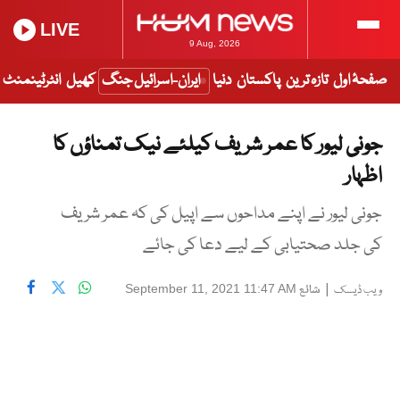
LIVE
9 Aug, 2026
صفحۂ اول
تازہ ترین
پاکستان
دنیا
ایران-اسرائیل جنگ
کھیل
انٹرٹینمنٹ
جونی لیور کا عمر شریف کیلئے نیک تمناؤں کا
اظہار
جونی لیور نے اپنے مداحوں سے اپیل کی کہ عمر شریف
کی جلد صحتیابی کے لیے دعا کی جائے
|
شائع
September 11, 2021 11:47 AM
ویب ڈیسک