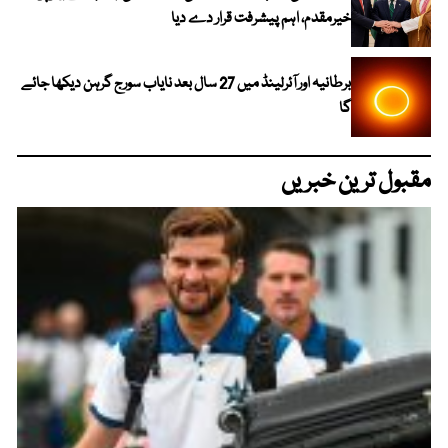
خیرمقدم، اہم پیشرفت قرار دے دیا
برطانیہ اور آئرلینڈ میں 27 سال بعد نایاب سورج گرہن دیکھا جائے
گا
مقبول ترین خبریں