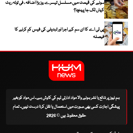
سونے کی قیمت میں مسلسل تیسرے روز بڑا اضافہ ، فی تولہ ریٹ
کہاں تک جا پہنچا؟
پی ٹی اے کا ای سم کے اجرا اور تبدیلی کی فیس کم کرنے کا
فیصلہ
ہم نیوز پر شائع یا نشر ہونے والا مواد ادارتی ٹیم کی کاوش ہے۔ اس مواد کو بغیر
پیشگی اجازت کسی بھی صورت میں استعمال یا نقل کرنا درست نہیں۔ تمام
حقوق محفوظ ہیں © 2026