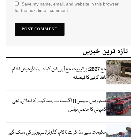
Save my name, email, and website in this browser
for the next time I comment.
تازہ ترین خبریں
حج 2027: پرائیویٹ حج آپریشن کیلئے نیا ڈیجیٹل نظام
نافذ کرنے کا فیصلہ
میٹرو بس سروس 11 اگست سے بند کرنے کا اعلان، نجی
کمپنی کا حتمی نوٹس
حکومت سے مذاکرات ناکام، گڈز ٹرانسپورٹرز کی ملک گیر