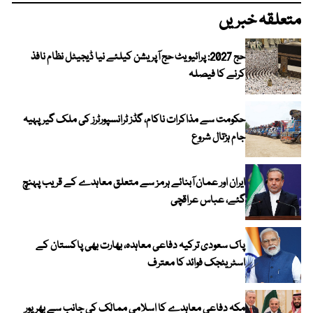
متعلقہ خبریں
حج 2027: پرائیویٹ حج آپریشن کیلئے نیا ڈیجیٹل نظام نافذ
کرنے کا فیصلہ
حکومت سے مذاکرات ناکام، گڈز ٹرانسپورٹرز کی ملک گیر پہیہ
جام ہڑتال شروع
ایران اور عمان آبنائے ہرمز سے متعلق معاہدے کے قریب پہنچ
گئے، عباس عراقچی
پاک سعودی ترکیہ دفاعی معاہدہ، بھارت بھی پاکستان کے
اسٹریٹجک فوائد کا معترف
مکہ دفاعی معاہدے کا اسلامی ممالک کی جانب سے بھرپور