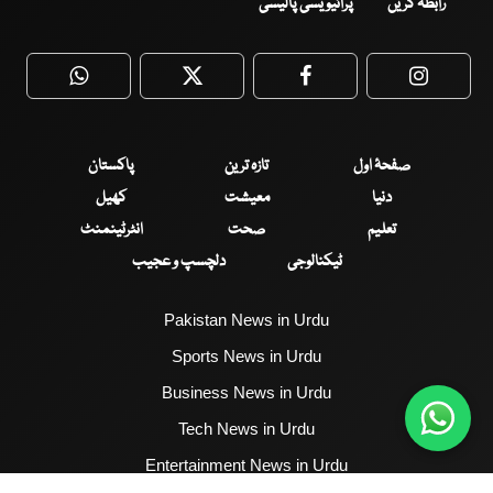
رابطہ کریں
پرائیویسی پالیسی
WhatsApp
Twitter
Facebook
Faceboo
صفحۂ اول
تازہ ترین
پاکستان
دنیا
معیشت
کھیل
تعلیم
صحت
انٹرٹینمنٹ
ٹیکنالوجی
دلچسپ و عجیب
Pakistan News in Urdu
Sports News in Urdu
Business News in Urdu
Tech News in Urdu
Entertainment News in Urdu