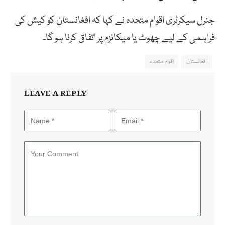
جنرل سیکرٹری اقوام متحدہ نے کہا کہ افغانستان کو کیش کی
فراہمی کے لیے چھوٹ یا میکانزم پر اتفاق کرنا ہو گا۔
افغانستان
اقوام متحدہ
LEAVE A REPLY