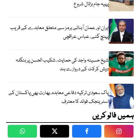
پہیہ جام ہڑتال شروع
ایران اور عمان آبنائے ہرمز سے متعلق معاہدے کے قریب
پہنچ گئے، عباس عراقچی
شیخ حسینہ واجد کی حمایت، شکیب الحسن پر بنگلہ
دیش کرکٹ کے دروازے بند
پاک سعودی ترکیہ دفاعی معاہدہ، بھارت بھی پاکستان کے
اسٹریٹجک فوائد کا معترف
ہمیں فالو کریں
WhatsApp
Twitter
Facebook
Faceboo