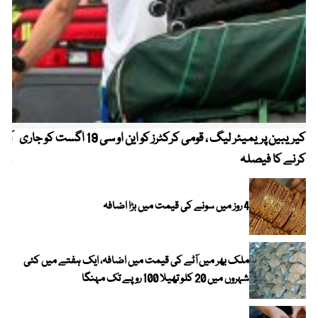
کیریبین پریمیئر لیگ ، قومی کرکٹرز کو این او سی 19 اگست کو جاری
آز
کرنے کا فیصلہ
چھی
4 روز میں سونے کی قیمت میں بڑا اضافہ
ملک بھر میں آٹے کی قیمت میں اضافہ، ایک ہفتے میں کئی
شہروں میں 20 کلو تھیلا 100 روپے تک مہنگا