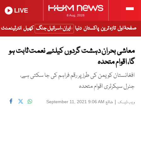
LIVE
8 Aug, 2026
صفحۂ اول
تازہ ترین
پاکستان
دنیا
ایران-اسرائیل جنگ
کھیل
انٹرٹینمنٹ
معاشی بحران دہشت گردوں کیلئے نعمت ثابت ہو
گا، اقوام متحدہ
افغانستان کو یمن کی طرز پر رقم فراہم کی جا سکتی ہے،
جنرل سیکرٹری اقوام متحدہ
|
شائع
September 11, 2021 9:06 AM
ویب ڈیسک