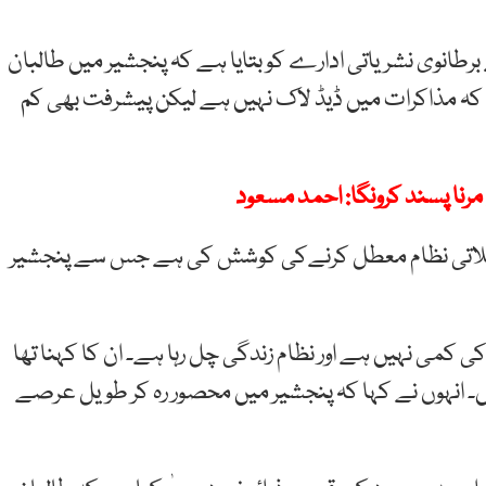
انوی نشریاتی ادارے کو بتایا ہے کہ پنجشیر میں طالبان
ھا کہ مذاکرات میں ڈیڈ لاک نہیں ہے لیکن پیشرفت بھی کم
مرنا پسند کرونگا: احمد مسعود
صلاتی نظام معطل کرنےکی کوشش کی ہے جس سے پنجشیر
ی کمی نہیں ہے اور نظام زندگی چل رہا ہے۔ ان کا کہنا تھا
یں۔ انہوں نے کہا کہ پنجشیر میں محصور رہ کر طویل عرصے