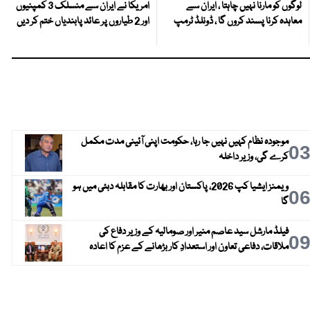
لوگوں کو مارنا نہیں چاہتا ، ایران سے
امریکا نے ایران سے منسلک 3 کمپنیوں
معاہدہ کرنا پسند کروں گا ، ڈونلڈ ٹرمپ
اور 2 طیاروں پر عائد پابندیاں ختم کر دیں
موجودہ نظام کہیں نہیں جا رہا، حکومت اپنی آئینی مدت مکمل
0
کرے گی، وزیر داخلہ
ویمنز ایشیا کپ 2026، پاکستان اور بھارت کا مقابلہ دبئی میں ہو
0
گا
فیلڈ مارشل سید عاصم منیر اور صومالیہ کے وزیر دفاع کی
0
ملاقات، دفاعی تعاون اور استعدادِ کار بڑھانے کے عزم کا اعادہ