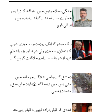
جنگی صلاحیتوں میں اضافہ کر دیا ، ہر
خطرے سے نمٹنے کیلئے تیار ہیں ،
ایرانی فوج
ترک صدر کا ایک روزہ دورہ سعودی عرب
کا اعلان، سعودی ولی عہد اور وزیراعظم
شہباز شریف سے اہم ملاقات کریں گے
دمشق کے نواحی علاقے جرمانہ میں
منی بس میں دھماکہ، 2 افراد جاں بحق،
متعدد زخمی
شادی کا کوئی ارادہ نہیں، اکیلی بے حد