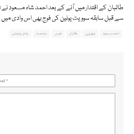
سے قبل سابقہ سوویت یونین کی فوج بھی اس وادی میں 
احمد مسعود
جھڑپیں
طالبان
فورس
مزاحمت
وادی پنجشیر