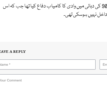
طالبان کے اقتدار میں آنے کے بعد احمد شاہ مسعود نے 90 کی دہائی میں وادی کا کامیاب دفاع کیا تھا جب کہ اس
داخل نہیں ہوسکی تھی۔
EAVE A REPLY