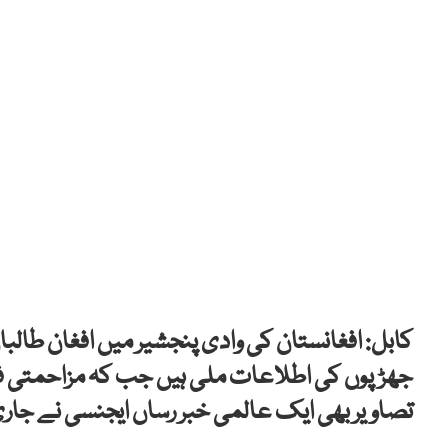
کابل: افغانستان کی وادی پنجشیر میں افغان طالب
جھڑپوں کی اطلاعات ملی ہیں جب کہ مزاحمتی فور
تصاویر بھی ایک عالمی خبر رساں ایجنسی نے جار