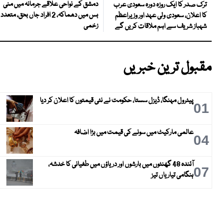
دمشق کے نواحی علاقے جرمانہ میں منی
ترک صدر کا ایک روزہ دورہ سعودی عرب
بس میں دھماکہ، 2 افراد جاں بحق، متعدد
کا اعلان، سعودی ولی عہد اور وزیراعظم
زخمی
شہباز شریف سے اہم ملاقات کریں گے
مقبول ترین خبریں
پیٹرول مہنگا، ڈیزل سستا، حکومت نے نئی قیمتوں کا اعلان کر دیا
01
عالمی مارکیٹ میں سونے کی قیمت میں بڑا اضافہ
04
آئندہ 48 گھنٹوں میں بارشوں اور دریاؤں میں طغیانی کا خدشہ،
07
ہنگامی تیاریاں تیز