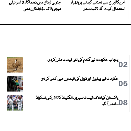
امریکا ایران سے نمٹنے کیلئے ہر ہتھیار
جنوبی لبنان میں دھماکا ، 2 اسرائیلی
استعمال کرے گا، نائب صدر
میجر ہلاک ، 4 اہلکار زخمی
پنجاب حکومت نے گندم کی نئی قیمت مقرر کردی
3
02
حکومت نے پیٹرول اور ڈیزل کی قیمتوں میں کمی کر دی
6
05
پاکستان کیخلاف ٹیسٹ سیریز ، انگلینڈ کا 16 رکنی اسکواڈ
9
08
سامنے آ گیا