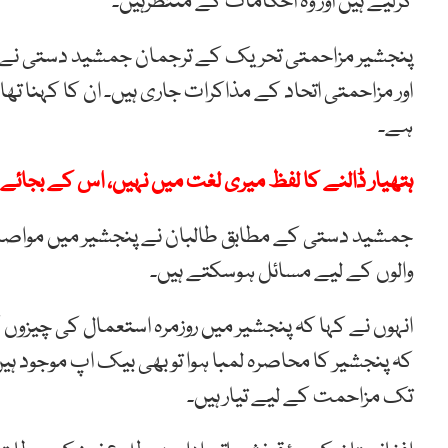
کرلیے ہیں اور وہ احکامات کے منتظرہیں۔
پنجشیر مزاحمتی تحریک کے ترجمان جمشید دستی نے برط
اور مزاحمتی اتحاد کے مذاکرات جاری ہیں۔ ان کا کہنا ت
ہے۔
ہتھیار ڈالنے کا لفظ میری لغت میں نہیں، اس کے بجائے 
جمشید دستی کے مطابق طالبان نے پنجشیر میں موا
والوں کے لیے مسائل ہوسکتے ہیں۔
انہوں نے کہا کہ پنجشیر میں روزمرہ استعمال کی چیزوں ک
کہ پنجشیر کا محاصرہ لمبا ہوا تو بھی بیک اپ موجود ہ
تک مزاحمت کے لیے تیار ہیں۔