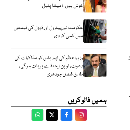
خوش ہوں، امیشا پٹیل
حکومت نے پیٹرول اور ڈیزل کی قیمتوں
میں کمی کر دی
وزیراعظم کی اپوزیشن کو مذاکرات کی
دعوت، اوپن ایجنڈے پر بات ہوگی،
طارق فضل چودھری
ہمیں فالو کریں
WhatsApp
Twitter
Facebook
Facebook