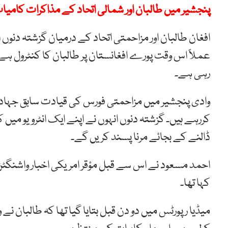
پنجشیر میں طالبان اور شمالی اتحاد کے مذاکرات کامیا
افغان طالبان اور مزاحمتی اتحاد کے درمیان گزشتہ دنوں 
عملاً اس وقت پورے افغانستان پر طالبان کا کنٹرول ہے
رہی ہے۔
وادی پنجشیر میں مزاحمتی فورس کی قیادت سابق جہاد
کررہے ہیں۔ گزشتہ دنوں انہوں نے اپنے ایک انٹرویو میں کہا
ڈالنے کے بجائے مرنا پسند کریں گے۔
احمد مسعود نے اس سے قبل مؤقر امریکی اخبار واشنگٹ
کہا تھا۔
میڈیا رپورٹس میں دو دن قبل بتایا گیا تھا کہ طالبان ن