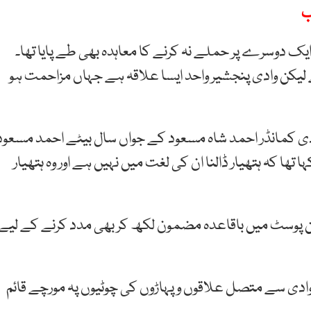
ب
ایک دوسرے پر حملے نہ کرنے کا معاہدہ بھی طے پایا تھا۔
 لیکن وادی پنجشیر واحد ایسا علاقہ ہے جہاں مزاحمت ہو
ی کمانڈر احمد شاہ مسعود کے جواں سال بیٹے احمد مسعود
 تھا کہ ہتھیار ڈالنا ان کی لغت میں نہیں ہے اور وہ ہتھیار
ن پوسٹ میں باقاعدہ مضمون لکھ کر بھی مدد کرنے کے لیے
ے وادی سے متصل علاقوں و پہاڑوں کی چوٹیوں پہ مورچے قائم