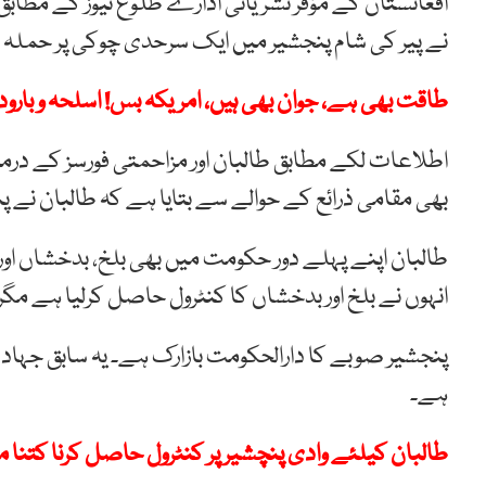
افغانستان کے مؤقر نشریاتی ادارے طلوع نیوز کے مطابق
نے پیر کی شام پنجشیر میں ایک سرحدی چوکی پر حملہ کی
طاقت بھی ہے، جوان بھی ہیں، امریکہ بس! اسلحہ و بار
اطلاعات لکے مطابق طالبان اور مزاحمتی فورسز کے درم
بھی مقامی ذرائع کے حوالے سے بتایا ہے کہ طالبان نے پ
طالبان اپنے پہلے دور حکومت میں بھی بلخ، بدخشاں او
انہوں نے بلخ اور بدخشاں کا کنٹرول حاصل کرلیا ہے م
پنجشیر صوبے کا دارالحکومت بازارک ہے۔ یہ سابق جہادی ک
ہے۔
طالبان کیلئے وادی پنچشیر پر کنٹرول حاصل کرنا کتنا