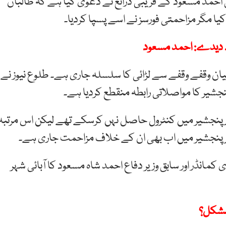
 احمد مسعود کے قریبی ذرائع نے دعویٰ کیا ہے کہ طالبان
ا مگر مزاحمتی فورسز نے اسے پسپا کردیا۔
ود دیدے: احمد مسعود
یان وقفے وقفے سے لڑائی کا سلسلہ جاری ہے۔ طلوع نیوز نے
نجشیر کا مواصلاتی رابطہ منقطع کردیا ہے۔
ر پنجشیر میں کنٹرول حاصل نہں کرسکے تھے لیکن اس مرتبہ
گر پنجشیر میں اب بھی ان کے خلاف مزاحمت جاری ہے۔
مانڈر اور سابق وزیر دفاع احمد شاہ مسعود کا آبائی شہر
 مشکل؟