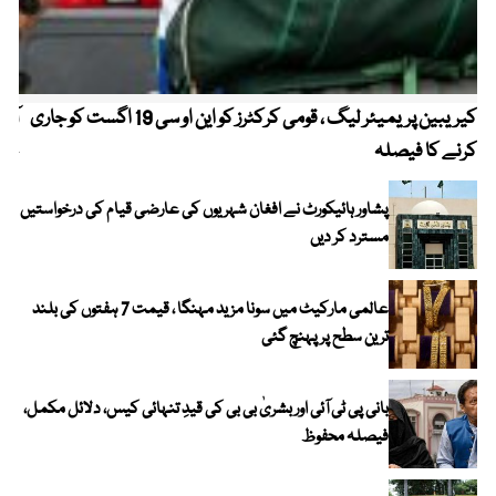
کیریبین پریمیئر لیگ ، قومی کرکٹرز کو این او سی 19 اگست کو جاری
آز
کرنے کا فیصلہ
چھی
پشاور ہائیکورٹ نے افغان شہریوں کی عارضی قیام کی درخواستیں
مسترد کر دیں
عالمی مارکیٹ میں سونا مزید مہنگا ، قیمت 7 ہفتوں کی بلند
ترین سطح پر پہنچ گئی
بانی پی ٹی آئی اور بشریٰ بی بی کی قیدِ تنہائی کیس، دلائل مکمل،
فیصلہ محفوظ