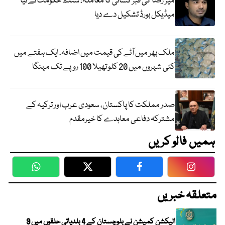
میر رضا کی قبر کشائی کا معاملہ، سندھ حکومت نے نیا
میڈیکل بورڈ تشکیل دے دیا
ملک بھر میں آٹے کی قیمت میں اضافہ، ایک ہفتے میں
کئی شہروں میں 20 کلو تھیلا 100 روپے تک مہنگا
صدر مملکت کا پاکستان، سعودی عرب اور ترکیہ کے
مشترکہ دفاعی معاہدے کا خیرمقدم
ہمیں فالو کریں
WhatsApp
Twitter
Facebook
Faceboo
متعلقہ خبریں
الیکشن کمیشن نے بلوچستان کے 4 بلدیاتی حلقوں میں 9