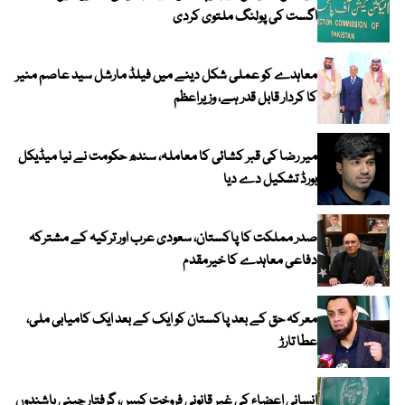
اگست کی پولنگ ملتوی کردی
معاہدے کو عملی شکل دینے میں فیلڈ مارشل سید عاصم منیر
کا کردار قابل قدر ہے، وزیراعظم
میر رضا کی قبر کشائی کا معاملہ، سندھ حکومت نے نیا میڈیکل
بورڈ تشکیل دے دیا
صدر مملکت کا پاکستان، سعودی عرب اور ترکیہ کے مشترکہ
دفاعی معاہدے کا خیرمقدم
معرکہ حق کے بعد پاکستان کو ایک کے بعد ایک کامیابی ملی،
عطا تارڑ
انسانی اعضاء کی غیر قانونی فروخت کیس، گرفتار چینی باشندوں