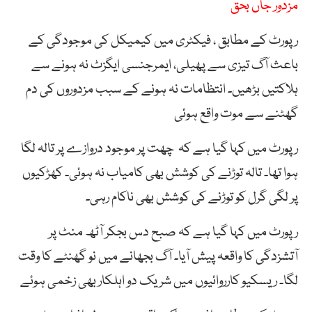
مزدور جاں بحق
رپورٹ کے مطابق ، فیکٹری میں کیمیکل کی موجودگی کے
باعث آگ تیزی سے پھیلی، ایمرجنسی ایگزٹ نہ ہونے سے
ہلاکتیں بڑھیں۔ انتظامات نہ ہونے کے سبب مزدوروں کی دم
گھٹنے سے موت واقع ہوئی
رپورٹ میں کہا گیا ہے کہ چھت پر موجود دروازے پر تالہ لگا
ہوا تھا۔ تالہ توڑنے کی کوشش بھی کامیاب نہ ہوئی۔ کھڑکیوں
پر لگی گرل کو توڑنے کی کوشش بھی ناکام رہی۔
رپورٹ میں کہا گیا ہے کہ صبح دس بجکر آٹھ منٹ پر
آتشزدگی کا واقعہ پیش آیا۔ آگ بجھانے میں نو گھنٹے کا وقت
لگا۔ ریسکیو کارروائیوں میں شریک دو اہلکار بھی زخمی ہوئے