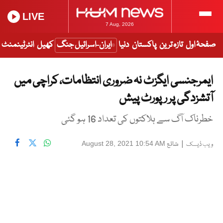
LIVE
7 Aug, 2026
صفحۂ اول
تازہ ترین
پاکستان
دنیا
ایران-اسرائیل جنگ
کھیل
انٹرٹینمنٹ
ایمرجنسی ایگزٹ نہ ضروری انتظامات، کراچی میں
آتشزدگی پر رپورٹ پیش
خطرناک آگ سے ہلاکتوں کی تعداد 16 ہو گئی
|
شائع
August 28, 2021 10:54 AM
ویب ڈیسک