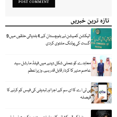
تازہ ترین خبریں
الیکشن کمیشن نے بلوچستان کے 4 بلدیاتی حلقوں میں 9
اگست کی پولنگ ملتوی کردی
معاہدے کو عملی شکل دینے میں فیلڈ مارشل سید
عاصم منیر کا کردار قابل قدر ہے، وزیراعظم
پی ٹی اے کا ای سم کے اجرا اور تبدیلی کی فیس کم کرنے کا
فیصلہ