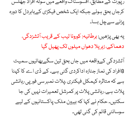
رپورٹ کے مطابق، افسوسناک واقعے میں سولہ افراد جھلس
کرجاں بحق ہوئے جبکہ ایک شخص فیکڑی کےباہردل کا دورہ
پڑنے سےچل بسا۔
یہ بھی پڑھیں:
برطانیہ: کورونا لیب کے قریب آتشزدگی،
دھماکے، زہریلا دھواں میلوں تک پھیل گیا
آتشزدگی کےواقعہ میں جاں بحق تین سگےبھائیوں سمیت
8افراد کی نماز جنازہ اداکردی گئی ہے۔ کے ڈی اے کا کہنا
ہے کہ متاثرہ کیمکل فیکٹری ،پلاٹ نمبر سی فور پی رہائشی
پلاٹ ہے، رہائشی پلاٹ پر کمرشل تعمیرات نہیں کی جا
سکتیں۔ حکام نے کہا کہ بیرون ملک پاکستانیوں کے لیے
سوسائٹی قائم کی گئی تھی۔