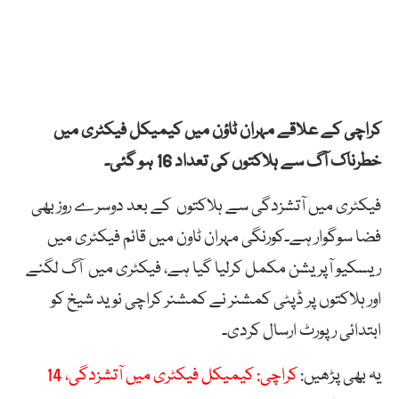
کراچی کے علاقے مہران ٹاؤن میں کیمیکل فیکٹری میں
خطرناک آگ سے ہلاکتوں کی تعداد 16 ہو گئی۔
فیکٹری میں آتشزدگی سے ہلاکتوں کے بعد دوسرے روز بھی
فضا سوگوار ہے۔کورنگی مہران ٹاون میں قائم فیکٹری میں
ریسکیو آپریشن مکمل کرلیا گیا ہے، فیکٹری میں آگ لگنے
اور ہلاکتوں پر ڈپٹی کمشنر نے کمشنر کراچی نوید شیخ کو
ابتدائی رپورٹ ارسال کردی۔
یہ بھی پڑھیں:
کراچی: کیمیکل فیکٹری میں آتشزدگی، 14