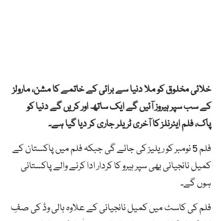
خلائی مخلوق کو ملا دنیا سے برائی کے خاتمے کا مشن، مارولز
کے سب سپر ہیروز آئیں گے ایک ساتھ اور کریں گے دنیا کو
پاک، فلم ایٹرنلز کا آخری ٹریلر جاری کر دیا گیا ہے۔
فلم 5 نومبر کو ریلیز کی جائے گی جبکہ فلم میں پاکستان کے
کمیل نانجیانی بھی سپر ہیرو کا کردار ادا کرنے والے پاکستانی
ہوں گے۔
فلم کی کاسٹ میں کمیل نانجیانی کے علاوہ ہالی وڈ کی صفِ