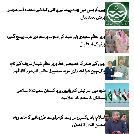
بیوروکریسی میں بڑے پیمانے پر تقرر و تبادلے، متعدد اہم عہدوں
پر نئی تعیناتیاں
وزیراعظم سعودی ولی عہد کی دعوت پر سعودی عرب پہنچ گئے،
پر تپاک استقبال
چین کے صدر کا خصوصی خط وزیراعظم شہباز شریف کے نام،
پاک چین شراکت داری مزید مضبوط بنانے کے عزم کا اظہار
غزہ میں اسرائیلی کارروائیوں پر پاکستان سمیت 8 اسلامی
ممالک کا مشترکہ اعلامیہ
اسلام آباد ایکسپریس وے کو موٹروے طرز بنانے کا منصوبہ،
محسن نقوی کا اعلان