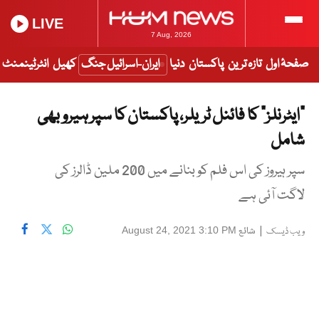
LIVE
7 Aug, 2026
صفحۂ اول
تازہ ترین
پاکستان
دنیا
ایران-اسرائیل جنگ
کھیل
انٹرٹینمنٹ
“ایٹرنلز” کا فائنل ٹریلر، پاکستان کا سپر ہیرو بھی
شامل
سپر ہیروز کی اس فلم کو بنانے میں 200 ملین ڈالرز کی
لاگت آئی ہے
|
شائع
August 24, 2021 3:10 PM
ویب ڈیسک