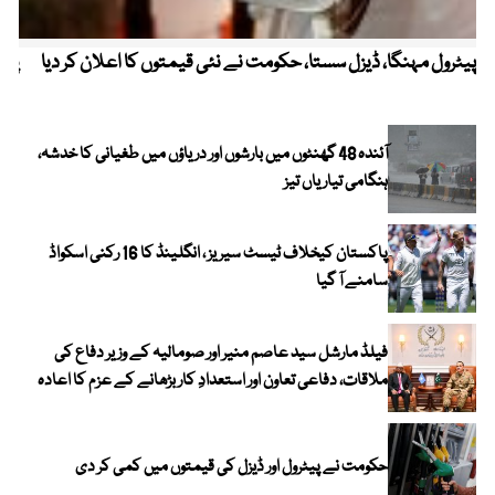
پیٹرول مہنگا، ڈیزل سستا، حکومت نے نئی قیمتوں کا اعلان کر دیا
پنج
آئندہ 48 گھنٹوں میں بارشوں اور دریاؤں میں طغیانی کا خدشہ،
ہنگامی تیاریاں تیز
پاکستان کیخلاف ٹیسٹ سیریز ، انگلینڈ کا 16 رکنی اسکواڈ
سامنے آ گیا
فیلڈ مارشل سید عاصم منیر اور صومالیہ کے وزیر دفاع کی
ملاقات، دفاعی تعاون اور استعدادِ کار بڑھانے کے عزم کا اعادہ
حکومت نے پیٹرول اور ڈیزل کی قیمتوں میں کمی کر دی