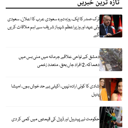
تازہ ترین خبریں
ترک صدر کا ایک روزہ دورہ سعودی عرب کا اعلان، سعودی
ولی عہد اور وزیراعظم شہباز شریف سے اہم ملاقات کریں
گے
دمشق کے نواحی علاقے جرمانہ میں منی بس میں
دھماکہ، 2 افراد جاں بحق، متعدد زخمی
شادی کا کوئی ارادہ نہیں، اکیلی بے حد خوش ہوں، امیشا
پٹیل
حکومت نے پیٹرول اور ڈیزل کی قیمتوں میں کمی کر دی