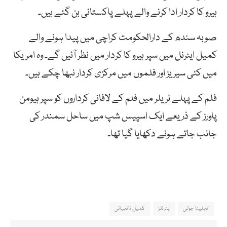
ہیرو کا کردار ادا کرنے والے پہلے پاکستانی بن گئے ہیں۔
صوبہ سندھ کے دارالحکومت کراچی میں پیدا ہونے والے
کمیل ایٹرنل میں سپر ہیرو کا کردار میں نظر آئیں گے۔ وہ امریکا
میں کئی سیریز اور فلموں میں مرکزی کردار نبھا چکے ہیں۔
فلم کے پہلے ٹریلر میں فلم کے لافانی کرداروں کو سپر ہیومن
پاورز کے ذریعے ایک اسپیس شپ میں ساحل سمندر کی
جانب جاتے ہوئے دکھایا گیا تھا۔
انجلینا جولی
ایٹرنلز
کمیل نانجیانی