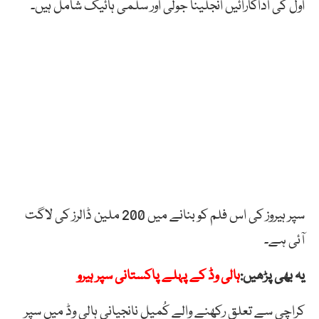
اول کی اداکارائیں انجلینا جولی اور سلمیٰ ہائیک شامل ہیں۔
سپر ہیروز کی اس فلم کو بنانے میں 200 ملین ڈالرز کی لاگت
آئی ہے۔
یہ بھی پڑھیں:
ہالی وڈ کے پہلے پاکستانی سپر ہیرو
کراچی سے تعلق رکھنے والے کُمیل نانجیانی ہالی وڈ میں سپر