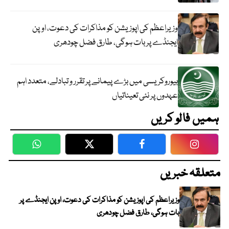
وزیراعظم کی اپوزیشن کو مذاکرات کی دعوت، اوپن
ایجنڈے پر بات ہوگی، طارق فضل چودھری
بیوروکریسی میں بڑے پیمانے پر تقرر و تبادلے، متعدد اہم
عہدوں پر نئی تعیناتیاں
ہمیں فالو کریں
WhatsApp
Twitter
Facebook
Faceboo
متعلقہ خبریں
وزیراعظم کی اپوزیشن کو مذاکرات کی دعوت، اوپن ایجنڈے پر
بات ہوگی، طارق فضل چودھری