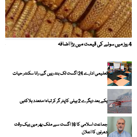
4 روز میں سونے کی قیمت میں بڑا اضافہ
خیب
الا
تعلیمی ادارے 24 اگست تک بند رہیں گے، رانا سکندر حیات
یکے بعد دیگرے 2 ہیلی کاپٹر گر کر تباہ؛ متعدد ہلاکتیں
جماعت اسلامی کا 16 اگست سے ملک بھر میں بیک وقت
دھرنوں کا اعلان