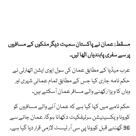
مسقط: عمان نے پاکستان سمیت دیگر ملکوں کے مسافروں
پر سے سفری پابندیاں اٹھا لیں۔
عرب میڈیا کے مطابق عمان کی سول ایوی ایشن اتھارٹی نے
حکم نامہ جاری کیا جس کے مطابق تمام عمانی شہری اور
وہاں کا ویزا رکھنے والے مسافر عمان آسکتے ہیں۔
حکم نامے میں کہا گیا ہے کہ عمان آنے والے مسافروں کو
کورونا ویکسینیشن سرٹیفکیٹ دکھانا ہوگا، عمان جانے سے
96 گھنٹے قبل کورونا پی سی آر ٹیسٹ لازمی قرار دیا گیا ہے۔