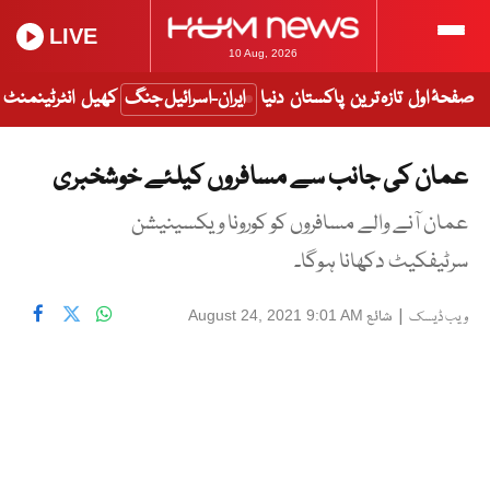
LIVE
10 Aug, 2026
صفحۂ اول
تازہ ترین
پاکستان
دنیا
ایران-اسرائیل جنگ
کھیل
انٹرٹینمنٹ
عمان کی جانب سے مسافروں کیلئے خوشخبری
عمان آنے والے مسافروں کو کورونا ویکسینیشن
سرٹیفکیٹ دکھانا ہوگا۔
|
شائع
August 24, 2021 9:01 AM
ویب ڈیسک