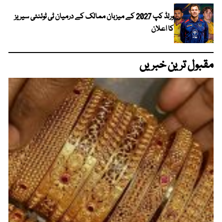
ورلڈ کپ 2027 کے میزبان ممالک کے درمیان ٹی ٹوئنٹی سیریز
کا اعلان
مقبول ترین خبریں