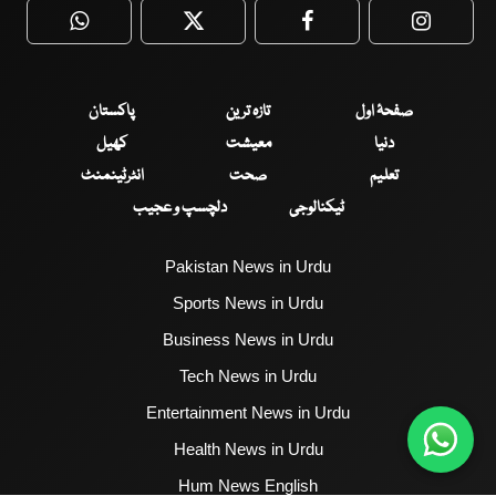
WhatsApp
Twitter
Facebook
Faceboo
صفحۂ اول
تازہ ترین
پاکستان
دنیا
معیشت
کھیل
تعلیم
صحت
انٹرٹینمنٹ
ٹیکنالوجی
دلچسپ و عجیب
Pakistan News in Urdu
Sports News in Urdu
Business News in Urdu
Tech News in Urdu
Entertainment News in Urdu
Health News in Urdu
Hum News English