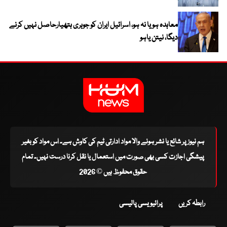
معاہدہ ہو یا نہ ہو، اسرائیل ایران کو جوہری ہتھیارحاصل نہیں کرنے
دیگا، نیتن یاہو
ہم نیوز پر شائع یا نشر ہونے والا مواد ادارتی ٹیم کی کاوش ہے۔ اس مواد کو بغیر
پیشگی اجازت کسی بھی صورت میں استعمال یا نقل کرنا درست نہیں۔ تمام
حقوق محفوظ ہیں © 2026
رابطہ کریں
پرائیویسی پالیسی