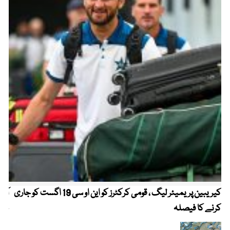
کیریبین پریمیئر لیگ ، قومی کرکٹرز کو این او سی 19 اگست کو جاری
آز
کرنے کا فیصلہ
چھی