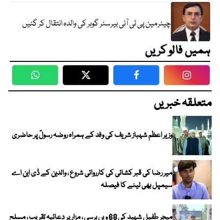
چیئرمین پی ٹی آئی بیرسٹر گوہر کی والدہ انتقال کر گئیں
ہمیں فالو کریں
WhatsApp
Twitter
Facebook
Faceboo
متعلقہ خبریں
وزیر اعظم شہباز شریف کی وفد کے ہمراہ روضہ رسولؐ پر حاضری
میر رضا کی قبر کشائی کی کارروائی شروع ، والدین کے ڈی این اے
سیمپل بھی لینے کا فیصلہ
میجر طفیل شہید کی 68 ویں برسی ، مزار پر دعائیہ تقریب ، مسلح