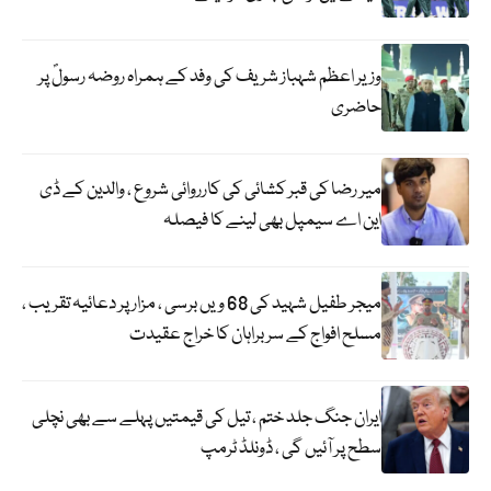
وزیر اعظم شہباز شریف کی وفد کے ہمراہ روضہ رسولؐ پر
حاضری
میر رضا کی قبر کشائی کی کارروائی شروع ، والدین کے ڈی
این اے سیمپل بھی لینے کا فیصلہ
میجر طفیل شہید کی 68 ویں برسی ، مزار پر دعائیہ تقریب ،
مسلح افواج کے سربراہان کا خراج عقیدت
ایران جنگ جلد ختم ، تیل کی قیمتیں پہلے سے بھی نچلی
سطح پر آئیں گی ، ڈونلڈ ٹرمپ