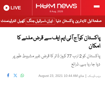
LIVE
8 Aug, 2026
صفحۂ اول
تازہ ترین
پاکستان
دنیا
ایران-اسرائیل جنگ
کھیل
انٹرٹینمنٹ
پاکستان کو آج آئی ایم ایف سے قرض ملنے کا
امکان
پاکستان کو 2 ارب 77 کروڑ ڈالر کا قرض غیر مشروط طور پر
دیا جا رہا ہے، ذرائع
|
شائع
August 23, 2021 10:44 AM
ویب ڈیسک