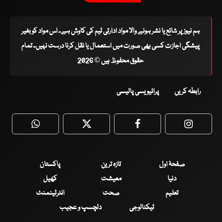
ہم نیوز پر شائع یا نشر ہونے والا مواد ادارتی ٹیم کی کاوش ہے۔ اس مواد کو بغیر
پیشگی اجازت کسی بھی صورت میں استعمال یا نقل کرنا درست نہیں۔ تمام
حقوق محفوظ ہیں © 2026
رابطہ کریں
پرائیویسی پالیسی
WhatsApp
Twitter
Facebook
Faceboo
صفحۂ اول
تازہ ترین
پاکستان
دنیا
معیشت
کھیل
تعلیم
صحت
انٹرٹینمنٹ
ٹیکنالوجی
دلچسپ و عجیب