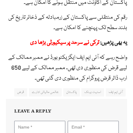
پاکستان کے اکاؤنٹ میں منتقل ہونے کا امکان ہے۔
رقم کی منتقلی سے پاکستان کے زرمبادلہ کے ذخائر تاریخ کی
بلند سطح تک پہنچنے کا امکان ہے۔
یہ بھی پڑھیں:
ترکی نے سرحد پر سیکیورٹی بڑھا دی
واضح رہے کہ آئی ایم ایف ایگزیکٹو بورڈ نے ممبر ممالک کے
لیے قرض کی منظوری دی تھی۔ ممبر ممالک کے لیے 650
ارب ڈالر قرض پروگرام کی منظوری دی گئی تھی۔
آئی ایم ایف
اسٹیٹ بینک
پاکستان
عالمی مالیاتی ادارے
قرض
LEAVE A REPLY