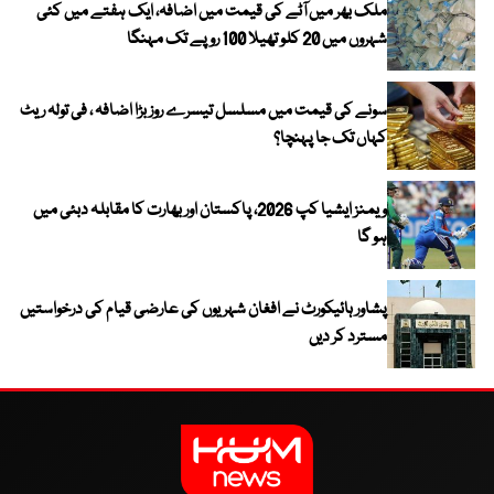
ملک بھر میں آٹے کی قیمت میں اضافہ، ایک ہفتے میں کئی
شہروں میں 20 کلو تھیلا 100 روپے تک مہنگا
سونے کی قیمت میں مسلسل تیسرے روز بڑا اضافہ ، فی تولہ ریٹ
کہاں تک جا پہنچا؟
ویمنز ایشیا کپ 2026، پاکستان اور بھارت کا مقابلہ دبئی میں
ہو گا
پشاور ہائیکورٹ نے افغان شہریوں کی عارضی قیام کی درخواستیں
مسترد کر دیں