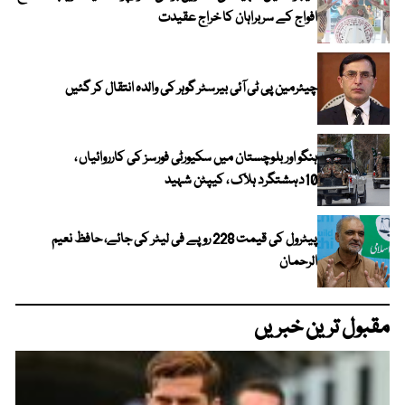
افواج کے سربراہان کا خراج عقیدت
چیئرمین پی ٹی آئی بیرسٹر گوہر کی والدہ انتقال کر گئیں
ہنگو اور بلوچستان میں سکیورٹی فورسز کی کارروائیاں ،
10دہشتگرد ہلاک ، کیپٹن شہید
پیٹرول کی قیمت 228 روپے فی لیٹر کی جائے، حافظ نعیم
الرحمان
مقبول ترین خبریں