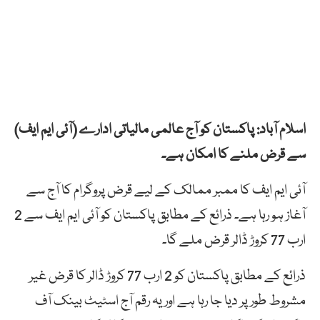
اسلام آباد: پاکستان کو آج عالمی مالیاتی ادارے (آئی ایم ایف)
سے قرض ملنے کا امکان ہے۔
آئی ایم ایف کا ممبر ممالک کے لیے قرض پروگرام کا آج سے
آغاز ہو رہا ہے۔ ذرائع کے مطابق پاکستان کو آئی ایم ایف سے 2
ارب 77 کروڑ ڈالر قرض ملے گا۔
ذرائع کے مطابق پاکستان کو 2 ارب 77 کروڑ ڈالر کا قرض غیر
مشروط طور پر دیا جا رہا ہے اور یہ رقم آج اسٹیٹ بینک آف