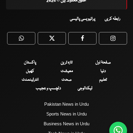
حقوق محفوظ ہیں © 2026
رابطہ کریں
پرائیویسی پالیسی
WhatsApp
Twitter
Facebook
Faceboo
صفحۂ اول
تازہ ترین
پاکستان
دنیا
معیشت
کھیل
تعلیم
صحت
انٹرٹینمنٹ
ٹیکنالوجی
دلچسپ و عجیب
Pakistan News in Urdu
Sports News in Urdu
Business News in Urdu