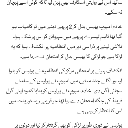
ساتھ اس نے روایتی اسکارف بھی پہن لیا تاکہ کوئی اسے پہچان
نہ سکے۔
خادم امبوپ بھیس بدل کر 2 پرچے دینے میں تو کامیاب ہو
گیا تھا تاہم تیسرے پرچے میں سپروائزر کو اس پر شک ہوا۔
تلاشی لینے پر ذرا سی دیر میں انتظامیہ پر انکشاف ہوا کہ یہ
لڑکا ہے جو لڑکی کا بھیس بدل کر امتحان دے رہا ہے۔
انکشاف ہونے پر امتحانی مرکز کی انتظامیہ نے پولیس کو بلوا
لیا اور اگلے چند منٹوں میں امبوپ نے پولیس کے سامنے
سچائی اگل دی۔ خادم امبوپ نے پولیس کو بتایا کہ وہ اپنی گرل
فرینڈ کی جگہ امتحان دے رہا تھا جو قریبی ریسٹورینٹ میں
اس کا انتظار کر رہی ہے۔
پولیس نے فوری طور پر لڑکی کو بھی گرفتار کر لیا اور دونوں پر