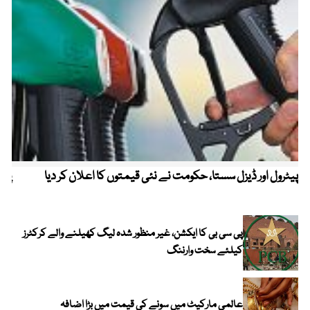
پیٹرول اور ڈیزل سستا، حکومت نے نئی قیمتوں کا اعلان کر دیا
پیٹ
پی سی بی کا ایکشن، غیر منظور شدہ لیگ کھیلنے والے کرکٹرز
کیلئے سخت وارننگ
عالمی مارکیٹ میں سونے کی قیمت میں بڑا اضافہ