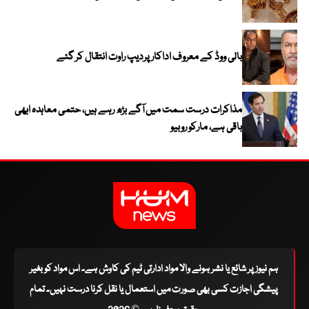
بالی ووڈ کے معروف اداکار پردیپ راوت انتقال کر گئے
مذاکرات درست سمت میں آگے بڑھ رہے ہیں، حتمی معاہدہ ابھی
باقی ہے، مارکو روبیو
ہم نیوز پر شائع یا نشر ہونے والا مواد ادارتی ٹیم کی کاوش ہے۔ اس مواد کو بغیر
پیشگی اجازت کسی بھی صورت میں استعمال یا نقل کرنا درست نہیں۔ تمام