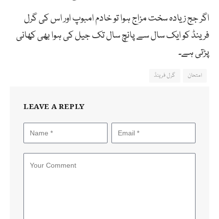
اگر جج زیادہ سخت مزاج ہوا تو خادم امبوپ اور اس کی گرل
فرینڈ کو ایک سال سے پانچ سال تک جیل کی ہوا بھی کھانی
پڑتی ہے۔
امتحان
گرل فرینڈ
LEAVE A REPLY