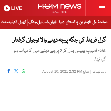
LIVE
6 Aug, 2026
صفحۂ اول
تازہ ترین
پاکستان
دنیا
ایران-اسرائیل جنگ
کھیل
انٹرٹینمنٹ
گرل فرینڈ کی جگہ پرچہ دینے والا نوجوان گرفتار
خادم امبوپ بھیس بدل کر 2 پرچے دینے میں کامیاب ہو
گیا تھا۔
|
شائع
August 10, 2021 2:32 PM
ویب ڈیسک