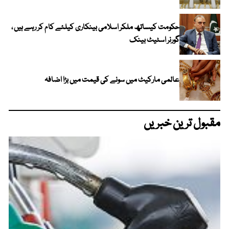
حکومت کیساتھ ملکر اسلامی بینکاری کیلئے کام کر رہے ہیں ،
گورنر اسٹیٹ بینک
عالمی مارکیٹ میں سونے کی قیمت میں بڑا اضافہ
مقبول ترین خبریں