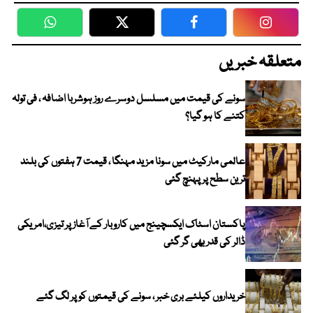
WhatsApp
Twitter
Facebook
Faceboo
متعلقہ خبریں
سونے کی قیمت میں مسلسل دوسرے روز ہوشربا اضافہ ، فی تولہ
کتنے کا ہو گیا؟
عالمی مارکیٹ میں سونا مزید مہنگا ، قیمت 7 ہفتوں کی بلند
ترین سطح پر پہنچ گئی
پاکستان اسٹاک ایکسچینج میں کاروبار کے آغاز پر تیزی،امریکی
ڈالر کی قدر بھی گر گئی
خریداروں کیلئے بری خبر ، سونے کی قیمتوں کو پر لگ گئے