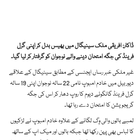
ڈاکار: افریقی ملک سینیگال میں بھیس بدل کر اپنی گرل
فرینڈ کی جگہ امتحان دینے والے نوجوان کو گرفتار کر لیا گیا۔
غیر ملکی خبر رساں ایجنسی کے مطابق سینیگال کے علاقے
دیوربیل میں خادم امبوپ نامی 22 سالہ نوجوان اپنی 19 سالہ
گرل فرینڈ گانگوئے دیوم کا روپ دھار کر اس کی جگہ
گریجویشن کا امتحان دے رہا تھا۔
لمبے بالوں والی وِگ لگانے کے علاوہ خادم امبوپ نے لڑکیوں
کا لباس بھی پہن رکھا تھا جبکہ بالوں اور میک اپ کے ساتھ