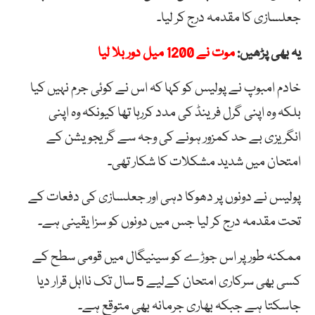
جعلسازی کا مقدمہ درج کر لیا۔
یہ بھی پڑھیں:
موت نے 1200 میل دور بلا لیا
خادم امبوپ نے پولیس کو کہا کہ اس نے کوئی جرم نہیں کیا
بلکہ وہ اپنی گرل فرینڈ کی مدد کررہا تھا کیونکہ وہ اپنی
انگریزی بے حد کمزور ہونے کی وجہ سے گریجویشن کے
امتحان میں شدید مشکلات کا شکار تھی۔
پولیس نے دونوں پر دھوکا دہی اور جعلسازی کی دفعات کے
تحت مقدمہ درج کر لیا جس میں دونوں کو سزا یقینی ہے۔
ممکنہ طور پر اس جوڑے کو سینیگال میں قومی سطح کے
کسی بھی سرکاری امتحان کےلیے 5 سال تک نااہل قرار دیا
جاسکتا ہے جبکہ بھاری جرمانہ بھی متوقع ہے۔