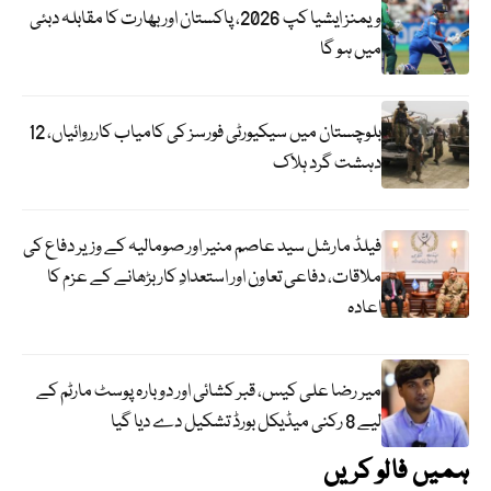
ویمنز ایشیا کپ 2026، پاکستان اور بھارت کا مقابلہ دبئی
میں ہو گا
بلوچستان میں سیکیورٹی فورسز کی کامیاب کارروائیاں، 12
دہشت گرد ہلاک
فیلڈ مارشل سید عاصم منیر اور صومالیہ کے وزیر دفاع کی
ملاقات، دفاعی تعاون اور استعدادِ کار بڑھانے کے عزم کا
اعادہ
میر رضا علی کیس، قبر کشائی اور دوبارہ پوسٹ مارٹم کے
لیے 8 رکنی میڈیکل بورڈ تشکیل دے دیا گیا
ہمیں فالو کریں