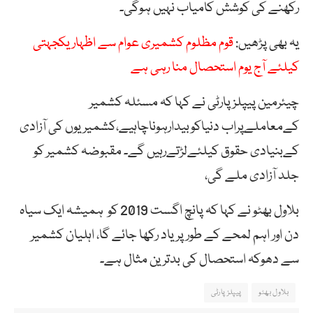
رکھنے کی کوشش کامیاب نہیں ہوگی۔
یہ بھی پڑھیں:
قوم مظلوم کشمیری عوام سے اظہاریکجہتی
کیلئے آج یوم استحصال منا رہی ہے
چیئرمین پیپلزپارٹی نے کہا کہ مسئلہ کشمیر
کےمعاملےپراب دنیاکوبیدارہوناچاہیے،کشمیریوں کی آزادی
کےبنیادی حقوق کیلئےلڑتےرہیں گے۔ مقبوضہ کشمیر کو
جلد آزادی ملے گی،
بلاول بھٹو نے کہا کہ پانچ اگست 2019 کو ہمیشہ ایک سیاہ
دن اور اہم لمحے کے طور پر یاد رکھا جائے گا، اہلیان کشمیر
سے دھوکہ استحصال کی بدترین مثال ہے۔
بلاول بھٹو
پیپلزپارٹی