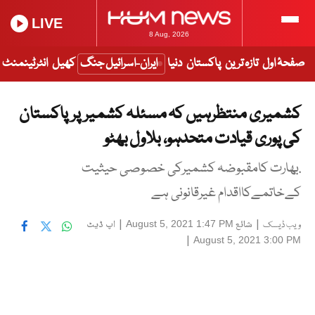
LIVE
8 Aug, 2026
صفحۂ اول
تازہ ترین
پاکستان
دنیا
ایران-اسرائیل جنگ
کھیل
انٹرٹینمنٹ
کشمیری منتظرہیں کہ مسئلہ کشمیرپرپاکستان
کی پوری قیادت متحدہو، بلاول بھٹو
.بھارت کامقبوضہ کشمیرکی خصوصی حیثیت
کےخاتمےکااقدام غیرقانونی ہے
|
شائع
|
اپ ڈیٹ
August 5, 2021 1:47 PM
ویب ڈیسک
|
August 5, 2021 3:00 PM