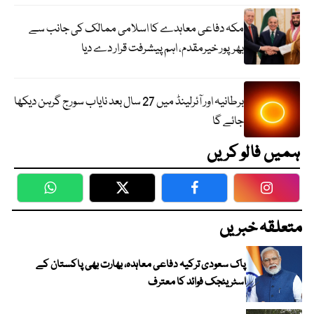
مکہ دفاعی معاہدے کا اسلامی ممالک کی جانب سے
بھرپور خیرمقدم، اہم پیشرفت قرار دے دیا
برطانیہ اور آئرلینڈ میں 27 سال بعد نایاب سورج گرہن دیکھا
جائے گا
ہمیں فالو کریں
WhatsApp
Twitter
Facebook
Faceboo
متعلقہ خبریں
پاک سعودی ترکیہ دفاعی معاہدہ، بھارت بھی پاکستان کے
اسٹریٹجک فوائد کا معترف