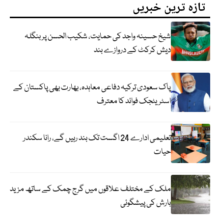
تازہ ترین خبریں
شیخ حسینہ واجد کی حمایت، شکیب الحسن پر بنگلہ
دیش کرکٹ کے دروازے بند
پاک سعودی ترکیہ دفاعی معاہدہ، بھارت بھی پاکستان کے
اسٹریٹجک فوائد کا معترف
تعلیمی ادارے 24 اگست تک بند رہیں گے، رانا سکندر
حیات
ملک کے مختلف علاقوں میں گرج چمک کے ساتھ مزید
بارش کی پیشگوئی