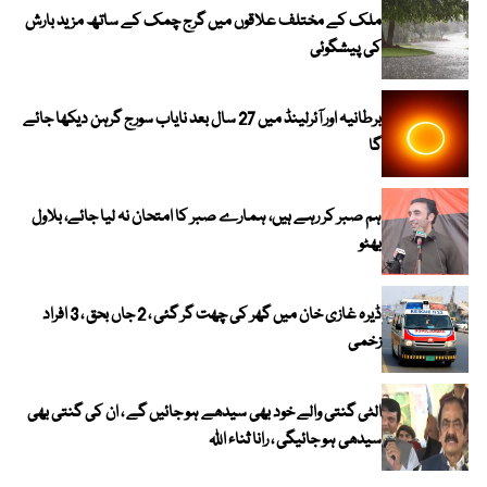
ملک کے مختلف علاقوں میں گرج چمک کے ساتھ مزید بارش
کی پیشگوئی
برطانیہ اور آئرلینڈ میں 27 سال بعد نایاب سورج گرہن دیکھا جائے
گا
ہم صبر کر رہے ہیں، ہمارے صبر کا امتحان نہ لیا جائے، بلاول
بھٹو
ڈیرہ غازی خان میں گھر کی چھت گر گئی ، 2 جاں بحق ، 3 افراد
زخمی
الٹی گنتی والے خود بھی سیدھے ہو جائیں گے ، ان کی گنتی بھی
سیدھی ہو جائیگی ، رانا ثناء اللہ