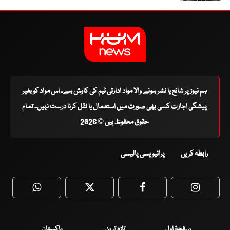
ہم نیوز پر شائع یا نشر ہونے والا مواد ادارتی ٹیم کی کاوش ہے۔ اس مواد کو بغیر
پیشگی اجازت کسی بھی صورت میں استعمال یا نقل کرنا درست نہیں۔ تمام
حقوق محفوظ ہیں © 2026
رابطہ کریں
پرائیویسی پالیسی
WhatsApp
Twitter
Facebook
Faceboo
صفحۂ اول
تازہ ترین
پاکستان