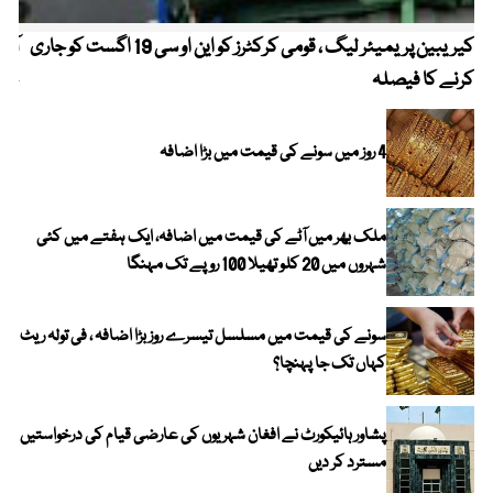
کیریبین پریمیئر لیگ ، قومی کرکٹرز کو این او سی 19 اگست کو جاری
آز
کرنے کا فیصلہ
چھی
4 روز میں سونے کی قیمت میں بڑا اضافہ
ملک بھر میں آٹے کی قیمت میں اضافہ، ایک ہفتے میں کئی
شہروں میں 20 کلو تھیلا 100 روپے تک مہنگا
سونے کی قیمت میں مسلسل تیسرے روز بڑا اضافہ ، فی تولہ ریٹ
کہاں تک جا پہنچا؟
پشاور ہائیکورٹ نے افغان شہریوں کی عارضی قیام کی درخواستیں
مسترد کر دیں