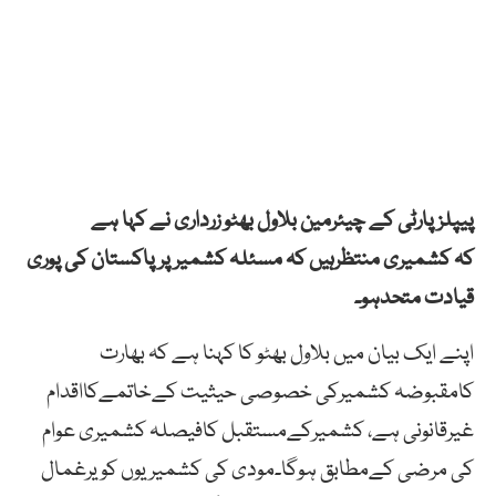
پیپلزپارٹی کے چیئرمین بلاول بھٹو زرداری نے کہا ہے
کہ کشمیری منتظرہیں کہ مسئلہ کشمیرپرپاکستان کی پوری
قیادت متحدہو۔
اپنے ایک بیان میں بلاول بھٹو کا کہنا ہے کہ بھارت
کامقبوضہ کشمیرکی خصوصی حیثیت کےخاتمےکااقدام
غیرقانونی ہے، کشمیرکےمستقبل کافیصلہ کشمیری عوام
کی مرضی کےمطابق ہوگا۔مودی کی کشمیریوں کو یرغمال