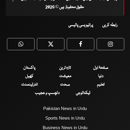
حقوق محفوظ ہیں © 2026
رابطہ کریں
پرائیویسی پالیسی
WhatsApp
Twitter
Facebook
Faceboo
صفحۂ اول
تازہ ترین
پاکستان
دنیا
معیشت
کھیل
تعلیم
صحت
انٹرٹینمنٹ
ٹیکنالوجی
دلچسپ و عجیب
Pakistan News in Urdu
Sports News in Urdu
Business News in Urdu