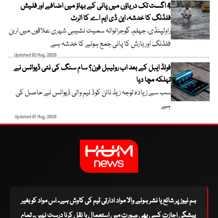
4 اگست تک دریاؤں میں پانی کے بہاؤ میں اضافے اور فلیش
فلڈنگ کا خدشہ، این ڈی ایم اے کا الرٹ
راولپنڈی، جہلم، گوجرانوالہ سمیت نشیبی شہری علاقوں میں اربن
فلڈنگ اور بارش کا پانی جمع ہونے کا خدشہ ہے
Updated 02 Aug, 2026
فولڈ ایبل کے بعد اب رولیبل فون؟ سام سنگ کی نئی ڈیوائس نے
تہلکہ مچا دیا
سب سے زیادہ توجہ زیڈ نائن کوڈ نیم والی ڈیوائس نے حاصل کی
ہے
Updated 01 Aug, 2026
ہم نیوز پر شائع یا نشر ہونے والا مواد ادارتی ٹیم کی کاوش ہے۔ اس مواد کو بغیر
پیشگی اجازت کسی بھی صورت میں استعمال یا نقل کرنا درست نہیں۔ تمام