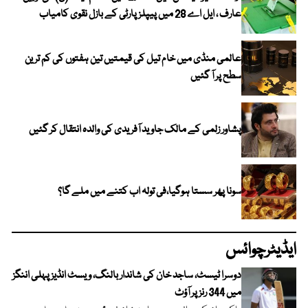
عارف ، ایل اے 28 میں پیپلز پارٹی کے بازل نقوی کامیاب
عالمی منڈی میں خام تیل کی قیمتیں تین ہفتوں کی کم ترین
سطح پر آ گئیں
پشاور زلمی کے مالک جاوید آفریدی کی والدہ انتقال کر گئیں
سونا پھر سستا ہوگیا،فی تولہ اب کتنے میں ملے گا؟
ایڈیٹرچوائس
دوسرا ٹیسٹ، ساجد خان کی شاندار بالنگ، ویسٹ انڈیز پہلی اننگز
میں 344 رنز پر آؤٹ