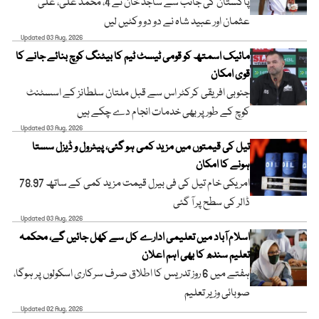
پاکستان کی جانب سے ساجد خان نے 4، محمد علی، علی
عثمان اور عبید شاہ نے دو دو وکٹیں لیں
Updated 03 Aug, 2026
مائیک اسمتھ کو قومی ٹیسٹ ٹیم کا بیٹنگ کوچ بنائے جانے کا
قوی امکان
جنوبی افریقی کرکٹر اس سے قبل ملتان سلطانز کے اسسٹنٹ
کوچ کے طور پر بھی خدمات انجام دے چکے ہیں
Updated 03 Aug, 2026
تیل کی قیمتوں میں مزید کمی ہو گئی، پیٹرول و ڈیزل سستا
ہونے کا امکان
امریکی خام تیل کی فی بیرل قیمت مزید کمی کے ساتھ 78.97
ڈالر کی سطح پر آ گئی
Updated 03 Aug, 2026
اسلام آباد میں تعلیمی ادارے کل سے کھل جائیں گے، محکمہ
تعلیم سندھ کا بھی اہم اعلان
ہفتے میں 6 روز تدریس کا اطلاق صرف سرکاری اسکولوں پر ہوگا،
صوبائی وزیر تعلیم
Updated 02 Aug, 2026