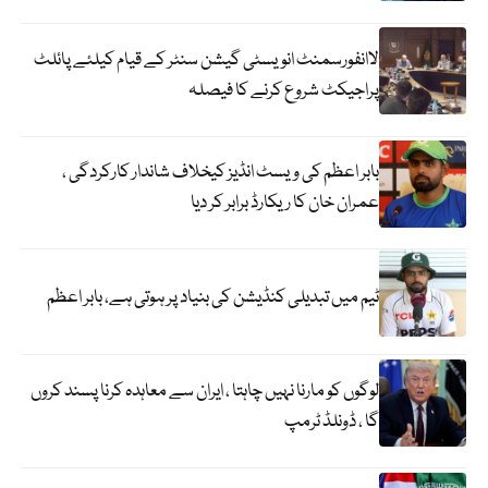
لاانفورسمنٹ انویسٹی گیشن سنٹر کے قیام کیلئے پائلٹ
پراجیکٹ شروع کرنے کا فیصلہ
بابر اعظم کی ویسٹ انڈیز کیخلاف شاندار کارکردگی ،
عمران خان کا ریکارڈ برابر کر دیا
ٹیم میں تبدیلی کنڈیشن کی بنیاد پر ہوتی ہے، بابر اعظم
لوگوں کو مارنا نہیں چاہتا ، ایران سے معاہدہ کرنا پسند کروں
گا ، ڈونلڈ ٹرمپ