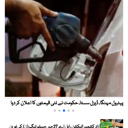
پیٹرول مہنگا، ڈیزل سستا، حکومت نے نئی قیمتوں کا اعلان کر دیا
آزاد کشمیر الیکشن ، ایل اے 27 میں مسلم لیگ (ن) کی نورین