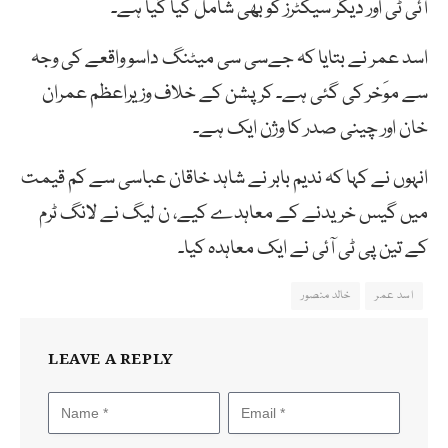
آئی ٹی اور دیگر سیکٹرز کو بھی شامل کیا گیا ہے۔
اسد عمر نے بتایا کہ جےسی سی میٹنگ داسو واقعے کی وجہ
سے موَخر کی گئی ہے۔ کرپشن کے خلاف وزیراعظم عمران
خان اور چینی صدر کا وژن ایک ہے۔
انہوں نے کہا کہ ندیم بابر نے شاہد خاقان عباسی سے کم قیمت
میں گیس خریدنے کے معاہدے کیے، ن لیگ نے لانگ ٹرم
کے تین پی ٹی آئی نے ایک معاہدہ کیا۔
اسد عمر
خالد منصور
LEAVE A REPLY