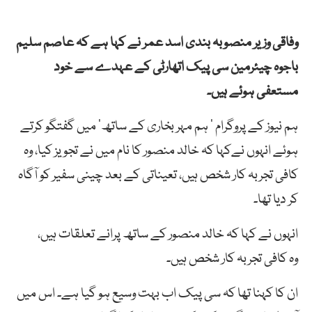
وفاقی
وزیر
منصوبہ بندی
اسد
عمر
نے
کہا
ہے کہ
عاصم
سلیم
باجوہ
چیئرمین
سی
پیک
اتھارٹی
کے
عہدے
سے
خود
مستعفی
ہوئے
ہیں۔
ہم نیوز کے
پروگرام
’
ہم
مہر
بخاری
کے
ساتھ
’
میں
گفتگو
کرتے
ہوئے انہوں نےکہا کہ
خالد
منصور
کا
نام
میں
نے
تجویز
کیا
،
وہ
کافی
تجربہ
کار
شخص
ہیں
،
تعیناتی
کے
بعد
چینی
سفیر
کو
آگاہ
کر دیا
تھا۔
انہوں نے کہا کہ خالد منصور کے ساتھ پرانے تعلقات ہیں،
وہ کافی تجربہ کار شخص ہیں۔
ان کا کہنا تھا کہ سی پیک اب بہت وسیع ہو گیا ہے۔ اس میں