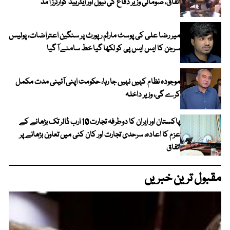
اتفاق، صومالی وزیر دفاع کی نیول اور ایئرہیڈ کوارٹرز آمد
میر رضا علی کی پوسٹ مارٹم رپورٹ پر سنگین اعتراضات، پولیس
سرجن کا ایس ایس پی کو لکھا گیا خط سامنے آ گیا
موجودہ نظام کہیں نہیں جا رہا، حکومت اپنی آئینی مدت مکمل
کرے گی، وزیر داخلہ
پاکستان اور ایران کا دوطرفہ تجارت 10 ارب ڈالر تک بڑھانے کے
عزم کا اعادہ، سرحدی تجارت اور کان کنی میں تعاون بڑھانے پر
اتفاق
مقبول ترین خبریں