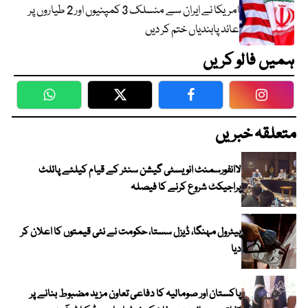
امریکا نے ایران سے منسلک 3 کمپنیوں اور 2 طیاروں پر
عائد پابندیاں ختم کر دیں
ہمیں فالو کریں
WhatsApp
Twitter
Facebook
Faceboo
متعلقہ خبریں
لاانفورسمنٹ انویسٹی گیشن سنٹر کے قیام کیلئے پائلٹ
پراجیکٹ شروع کرنے کا فیصلہ
پیٹرول مہنگا، ڈیزل سستا، حکومت نے نئی قیمتوں کا اعلان کر
دیا
پاکستان اور صومالیہ کا دفاعی تعاون مزید مضبوط بنانے پر