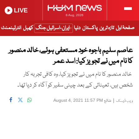
LIVE
6 Aug, 2026
صفحۂ اول
تازہ ترین
پاکستان
دنیا
ایران-اسرائیل جنگ
کھیل
انٹرٹینمنٹ
عاصم سلیم باجوہ خود مستعفی ہوئے، خالد منصور
کا نام میں نے تجویز کیا: اسد عمر
خالد منصور کا نام میں نے تجویز کیا، وہ کافی تجربہ کار
شخص ہیں، تعیناتی کے بعد چینی سفیر کو آگاہ کر دیا تھا۔
|
شائع
August 4, 2021 11:57 PM
ویب ڈیسک