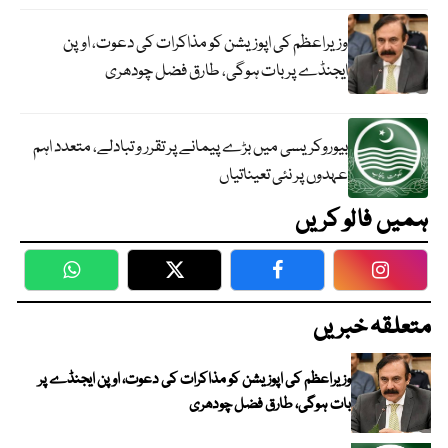
وزیراعظم کی اپوزیشن کو مذاکرات کی دعوت، اوپن
ایجنڈے پر بات ہوگی، طارق فضل چودھری
بیوروکریسی میں بڑے پیمانے پر تقرر و تبادلے، متعدد اہم
عہدوں پر نئی تعیناتیاں
ہمیں فالو کریں
WhatsApp
Twitter
Facebook
Faceboo
متعلقہ خبریں
وزیراعظم کی اپوزیشن کو مذاکرات کی دعوت، اوپن ایجنڈے پر
بات ہوگی، طارق فضل چودھری