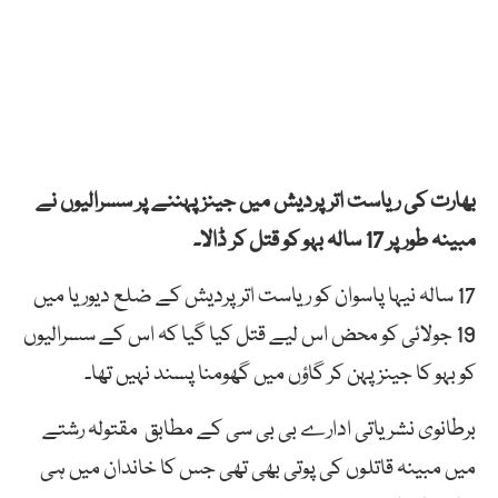
بھارت کی ریاست اتر پردیش میں جینز پہننے پر سسرالیوں نے
مبینہ طور پر 17 سالہ بہو کو قتل کر ڈالا۔
17 سالہ نیہا پاسوان کو ریاست اترپردیش کے ضلع دیوریا میں
19 جولائی کو محض اس لیے قتل کیا گیا کہ اس کے سسرالیوں
کو بہو کا جینز پہن کر گاؤں میں گھومنا پسند نہیں تھا۔
برطانوی نشریاتی ادارے بی بی سی کے مطابق مقتولہ رشتے
میں مبینہ قاتلوں کی پوتی بھی تھی جس کا خاندان میں ہی