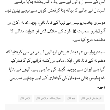
اس کے سسرال والوں نے سے ایک آٹو ریکشہ بلایا اوراسے
اسپتال لے جانے کا بہانہ بنا کر نعش کو پل سے نیچے پھین دیا۔
دوسری جانب پولیس نے نیہا کے نانا، نانی، چچا، خالہ ، کزن اور
آٹو ڈرائیور سمیت 10 افراد کے خلاف قتل اور شواہد مٹانے کا
مقدمہ درج کیا ہے۔
سینئر پولیس عہدیدار شریش ترپاٹھی نے بی بی سی کو بتایا کہ
مقتولہ کے نانا، نانی، ایک مامو اور رکشہ ڈرائیور کو گرفتار کیا
گیا ہے اور ان سے پوچھ گچھ کی جارہی ہے۔ انہوں نے بتایا
کہ پولیس باقی ملزمان کی گرفتاری کے لیے چھاپے مار رہی
ہے۔
اترپردیش لڑکی قتل
بہو قتل
جینز پہننے پر لڑکی قتل
لڑکی قتل