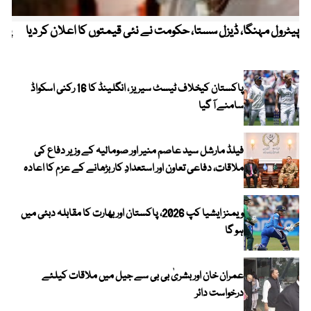
پیٹرول مہنگا، ڈیزل سستا، حکومت نے نئی قیمتوں کا اعلان کر دیا
پنج
پاکستان کیخلاف ٹیسٹ سیریز ، انگلینڈ کا 16 رکنی اسکواڈ
سامنے آ گیا
فیلڈ مارشل سید عاصم منیر اور صومالیہ کے وزیر دفاع کی
ملاقات، دفاعی تعاون اور استعدادِ کار بڑھانے کے عزم کا اعادہ
ویمنز ایشیا کپ 2026، پاکستان اور بھارت کا مقابلہ دبئی میں
ہو گا
عمران خان اور بشریٰ بی بی سے جیل میں ملاقات کیلئے
درخواست دائر