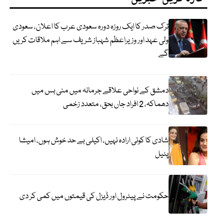
ترک صدر کا ایک روزہ دورہ سعودی عرب کا اعلان، سعودی
ولی عہد اور وزیراعظم شہباز شریف سے اہم ملاقات کریں
گے
دمشق کے نواحی علاقے جرمانہ میں منی بس میں
دھماکہ، 2 افراد جاں بحق، متعدد زخمی
شادی کا کوئی ارادہ نہیں، اکیلی بے حد خوش ہوں، امیشا
پٹیل
حکومت نے پیٹرول اور ڈیزل کی قیمتوں میں کمی کر دی