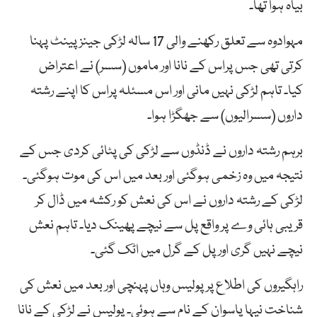
بیاہ ہوا تھا۔
مہوادوہ سے تعلق رکھنے والی 17 سالہ لڑکی جینز پینٹ پہنا
کرتی تھی جس پراس کے نانا اور ماموں (سسر) نے اعتراض
کیا۔ تاہم لڑکی نہیں مانی اور اس مسئلہ پراس کا اپنے رشتہ
داروں (سسرالیوں) سے جھگڑا ہوا۔
برہم رشتہ داروں نے ڈنڈوں سے لڑکی کی پٹائی کردی جس کے
نتیجہ میں وہ زخمی ہوگئی اور بعد میں اس کی موت ہوگئی۔
لڑکی کے رشتہ داروں نے اس کی نعش کو رکشہ میں ڈال کر
قریبی ہائی وے پر واقع پل سے نیچے پھینک دیا۔ تاہم نعش
نیچے نہیں گری اور پل کے گرل میں اٹک گئی۔
راہگیروں کی اطلاع پرپولیس وہاں پہنچی اور بعد میں نعش کی
شناخت نیہا پاسوان کے نام سے ہوئی۔ پولیس نے لڑکی کے نانا