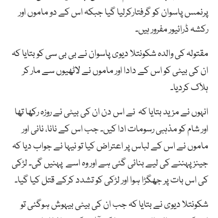
پرنمس پاسوان کو گرفتارکرلیا گیا جبکہ اس کے دو ماموں اور
رکشہ ڈرائیور مفرور ہیں۔
مقتولہ کی والدہ شکونتلا دیوی پاسوان نے بی بی سی کو بتایا کہ
ان کی بیٹی کو اس کے دادا اور ماموں نے لاٹھیوں سے مار کر
ہلاک کردیا۔
انہوں نے مزید بتایا کہ نے اس دن ان کی بیٹی نے روزہ رکھا تھا
اور شام کو مذہبی رسومات ادا کیں۔ جب اس کے نانا، نانی اور
ماموں نے اس کے لباس پر اعتراض کیا تو نیہا نے جواب دیا کہ
جینز پہننے کی لیے بنائی گئی ہے اور وہ اسے پہنیں گی۔ لڑکی
کی اس بات پر جھگڑا ہوا اور لڑکی کو تشدد کرکے قتل کیا گیا۔
شکونتلا دیوی نے بتایا کہ جب ان کی بیٹی بیہوش ہوگئی تو