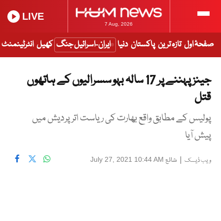
LIVE
7 Aug, 2026
صفحۂ اول
تازہ ترین
پاکستان
دنیا
ایران-اسرائیل جنگ
کھیل
انٹرٹینمنٹ
جینز پہننے پر 17 سالہ بہو سسرالیوں کے ہاتھوں
قتل
پولیس کے مطابق واقع بھارت کی ریاست اترپردیش میں
پیش آیا
|
شائع
July 27, 2021 10:44 AM
ویب ڈیسک