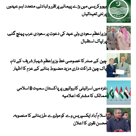
بیوروکریسی میں بڑے پیمانے پر تقرر و تبادلے، متعدد اہم عہدوں
پر نئی تعیناتیاں
وزیراعظم سعودی ولی عہد کی دعوت پر سعودی عرب پہنچ گئے،
پر تپاک استقبال
چین کے صدر کا خصوصی خط وزیراعظم شہباز شریف کے نام،
پاک چین شراکت داری مزید مضبوط بنانے کے عزم کا اظہار
غزہ میں اسرائیلی کارروائیوں پر پاکستان سمیت 8 اسلامی
ممالک کا مشترکہ اعلامیہ
اسلام آباد ایکسپریس وے کو موٹروے طرز بنانے کا منصوبہ،
محسن نقوی کا اعلان