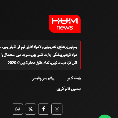
ہم نیوز پر شائع یا نشر ہونے والا مواد ادارتی ٹیم کی کاوش ہے۔ 
مواد کو بغیر پیشگی اجازت کسی بھی صورت میں استعمال یا
نقل کرنا درست نہیں۔ تمام حقوق محفوظ ہیں © 2026
رابطہ کریں
پرائیویسی پالیسی
ہمیں فالو کریں
WhatsApp
Twitter
Facebook
Facebook