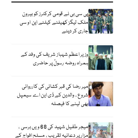
پی سی بی نے قومی کرکٹرز کو بیرون
ملک لیگز کھیلنے کیلئے این او سی
جاری کر دیئے
وزیر اعظم شہباز شریف کی وفد کے
ہمراہ روضہ رسولؐ پر حاضری
میر رضا کی قبر کشائی کی کارروائی
شروع ، والدین کے ڈی این اے سیمپل
بھی لینے کا فیصلہ
میجر طفیل شہید کی 68 ویں برسی ،
مزار پر دعائیہ تقریب ، مسلح افواج کے