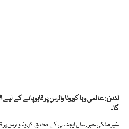
لندن: عالمی وبا کورونا وائرس پر قابو پانے کے لیے 
گا۔
غیر ملکی خبر رساں ایجنسی کے مطابق کورونا وائرس پر ق