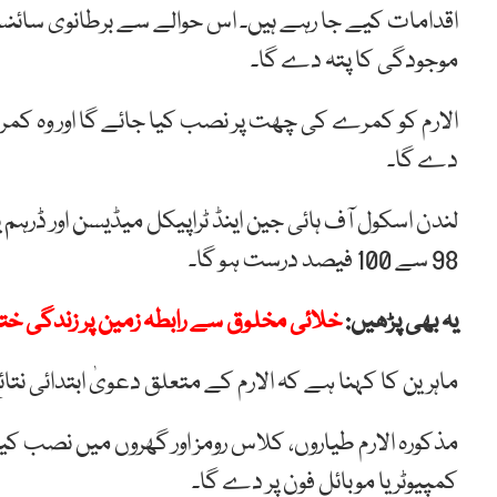
اقدامات کیے جا رہے ہیں۔ اس حوالے سے برطانوی سائنسدان
موجودگی کا پتہ دے گا۔
دے گا۔
لندن اسکول آف ہائی جین اینڈ ٹراپیکل میڈیسن اور ڈرہم 
98 سے 100 فیصد درست ہو گا۔
یہ بھی پڑھیں:
خلائی مخلوق سے رابطہ زمین پر زندگی خت
ماہرین کا کہنا ہے کہ الارم کے متعلق دعویٰ ابتدائی نت
مذکورہ الارم طیاروں، کلاس رومز اور گھروں میں نصب 
کمپیوٹر یا موبائل فون پر دے گا۔