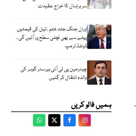
سربراہان کا خراج عقیدت
ایران جنگ جلد ختم ، تیل کی قیمتیں
پہلے سے بھی نچلی سطح پر آئیں گی ،
ڈونلڈ ٹرمپ
چیئرمین پی ٹی آئی بیرسٹر گوہر کی
والدہ انتقال کر گئیں
ہمیں فالو کریں
WhatsApp
Twitter
Facebook
Facebook