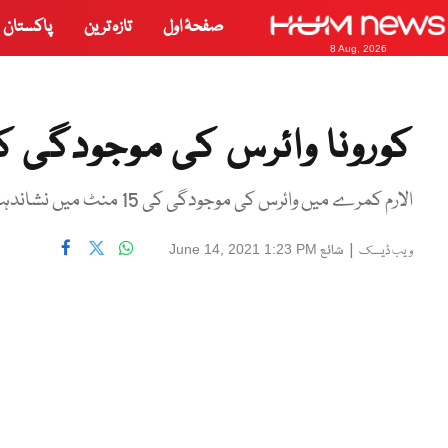
صفحۂ اول
تازہ ترین
پاکستان
8 Aug, 2026
کورونا وائرس کی موجودگی کا پ
الارم کمرے میں وائرس کی موجودگی کی 15 منٹ میں نشاندہی کر دے گا۔
|
شائع
June 14, 2021 1:23 PM
ویب ڈیسک