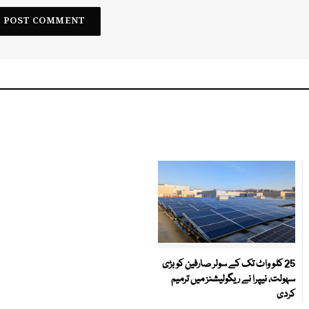
25 کلو واٹ تک کے سولر صارفین کو بڑی
سہولت، نیپرا نے ریگولیشنز میں ترمیم
کردی