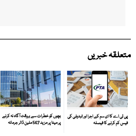
متعلقہ خبریں
بچوں کو خطرات سے بروقت آگاہ نہ کرنے
پی ٹی اے کا ای سم کے اجرا اور تبدیلی کی
پر میٹا پر مزید 567 ملین ڈالر جرمانہ
فیس کم کرنے کا فیصلہ