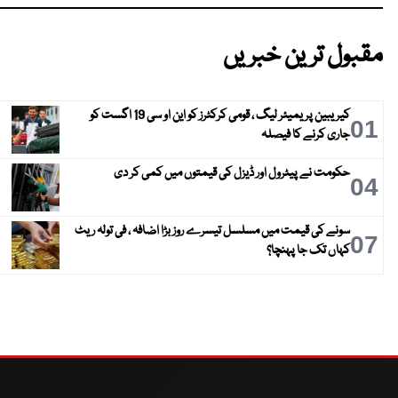
مقبول ترین خبریں
کیریبین پریمیئر لیگ ، قومی کرکٹرز کو این او سی 19 اگست کو
01
جاری کرنے کا فیصلہ
حکومت نے پیٹرول اور ڈیزل کی قیمتوں میں کمی کر دی
04
سونے کی قیمت میں مسلسل تیسرے روز بڑا اضافہ ، فی تولہ ریٹ
07
کہاں تک جا پہنچا؟