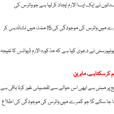
وں نے ایک ایسا الارم ایجاد کر لیا ہے جو وائرس کی
الارم کو کمرے کی چھت پر نصب کیا جائے گا اور وہ کمرے میں وائرس کی موجودگی کی 15 منٹ میں نشاندہی کر
یونیورسٹی نے دعویٰ کیا ہے کہ مذکورہ الارم ڈیوائس کا نتیجہ
م کر سکتاہے، ماہرین
ائج پر مبنی ہے ابھی اس حوالے سے تفصیلی غور کرنا باقی ہے۔
کیا جا سکے گا جو کمرے میں وائرس کی موجودگی کی اطلاع