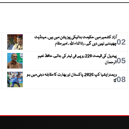
آزاد کشمیر میں حکومت بنانیکی پوزیشن میں ہیں ، مینڈیٹ
3
02
چھیننے نہیں دیں گے ، رانا ثناء اللہ ، امیر مقام
پیٹرول کی قیمت 228 روپے فی لیٹر کی جائے، حافظ نعیم
6
05
الرحمان
ویمنز ایشیا کپ 2026، پاکستان اور بھارت کا مقابلہ دبئی میں ہو
9
08
گا