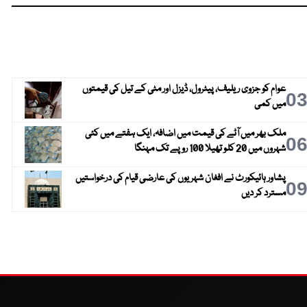
عوام کو جزوی ریلیف، پیٹرول، ڈیزل اور مٹی کے تیل کی قیمتوں
0
میں کمی
ملک بھر میں آٹے کی قیمت میں اضافہ، ایک ہفتے میں کئی
0
شہروں میں 20 کلو تھیلا 100 روپے تک مہنگا
پشاور ہائیکورٹ نے افغان شہریوں کی عارضی قیام کی درخواستیں
0
مسترد کر دیں