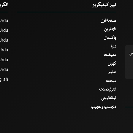
نیوز کیٹیگریز
انگر
صفحۂ اول
Urdu
تازہ ترین
Urdu
پاکستان
Urdu
دنیا
Urdu
اس
معیشت
Urdu
کھیل
Urdu
تعلیم
lish
صحت
انٹرٹینمنٹ
ٹیکنالوجی
دلچسپ و عجیب