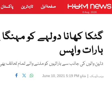
صفحۂ اول
تازہ ترین
پاکستان
6 Aug, 2026
گٹکا کھانا دولہے کو مہنگا پ
بارات واپس
دلہن والوں کی جانب سے باراتیوں کو ملنے والے تمام تحائف ب
|
شائع
June 10, 2021 5:19 PM
ویب ڈیسک