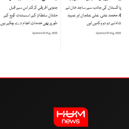
جنوبی افریقی کرکٹر اس سے قبل
پاکستان کی جانب سے ساجد خان نے
ملتان سلطانز کے اسسٹنٹ کوچ کے
4، محمد علی، علی عثمان اور عبید
طور پر بھی خدمات انجام دے چکے ہیں
شاہ نے دو دو وکٹیں لیں
Updated 03 Aug, 2026
Updated 03 Aug, 2026