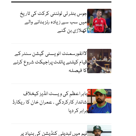
جوس بٹلر ٹی ٹوئنٹی کرکٹ کی تاریخ
میں سب سے زیادہ رنز بنانے والے
کھلاڑی بن گئے
لاانفورسمنٹ انویسٹی گیشن سنٹر کے
قیام کیلئے پائلٹ پراجیکٹ شروع کرنے
کا فیصلہ
بابر اعظم کی ویسٹ انڈیز کیخلاف
شاندار کارکردگی ، عمران خان کا ریکارڈ
برابر کر دیا
ٹیم میں تبدیلی کنڈیشن کی بنیاد پر