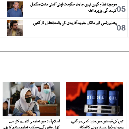
موجودہ نظام کہیں نہیں جا رہا، حکومت اپنی آئینی مدت مکمل
6
05
کرے گی، وزیر داخلہ
پشاور زلمی کے مالک جاوید آفریدی کی والدہ انتقال کر گئیں
9
08
تیل کی قیمتوں میں مزید کمی ہو گئی،
اسلام آباد میں تعلیمی ادارے کل سے
پیٹرول و ڈیزل سستا ہونے کا امکان
کھل جائیں گے، محکمہ تعلیم سندھ کا بھی