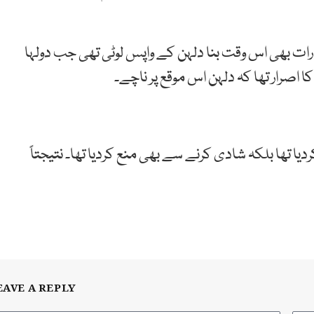
رات بھی اس وقت بنا دلہن کے واپس لوٹی تھی جب دولہا
اصرار تھا کہ دلہن اس موقع پر ناچے۔
یا تھا بلکہ شادی کرنے سے بھی منع کردیا تھا۔ نتیجتاً
EAVE A REPLY