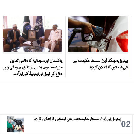
پیٹرول مہنگا، ڈیزل سستا، حکومت نے
پاکستان اور صومالیہ کا دفاعی تعاون
نئی قیمتوں کا اعلان کر دیا
مزید مضبوط بنانے پر اتفاق، صومالی وزیر
دفاع کی نیول اور ایئرہیڈ کوارٹرز آمد
پیٹرول اور ڈیزل سستا، حکومت نے نئی قیمتوں کا اعلان کر دیا
3
02