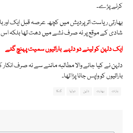
کرنے پڑے۔
بھارتی ریاست اتر پردیش میں کچھ عرصہ قبل ایک اور با
شادی کے موقع پر نہ صرف نشے میں دھت تھا بلکہ اس کا 
ایک دلہن کو لینے دو دلہے باراتیوں سمیت پہنچ گئے
دلہن نے کیا جانے والا مطالبہ ماننے سے نہ صرف انکار کرد
باراتیوں کو واپس جانا پڑا تھا۔
بارات
بھارت
دلہن
دولہا
گٹکا