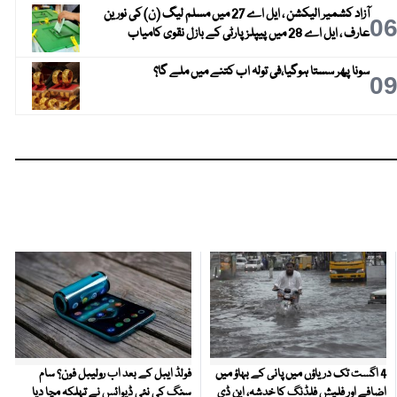
آزاد کشمیر الیکشن ، ایل اے 27 میں مسلم لیگ (ن) کی نورین
0
عارف ، ایل اے 28 میں پیپلز پارٹی کے بازل نقوی کامیاب
سونا پھر سستا ہوگیا،فی تولہ اب کتنے میں ملے گا؟
0
4 اگست تک دریاؤں میں پانی کے بہاؤ میں
فولڈ ایبل کے بعد اب رولیبل فون؟ سام
اضافے اور فلیش فلڈنگ کا خدشہ، این ڈی
سنگ کی نئی ڈیوائس نے تہلکہ مچا دیا