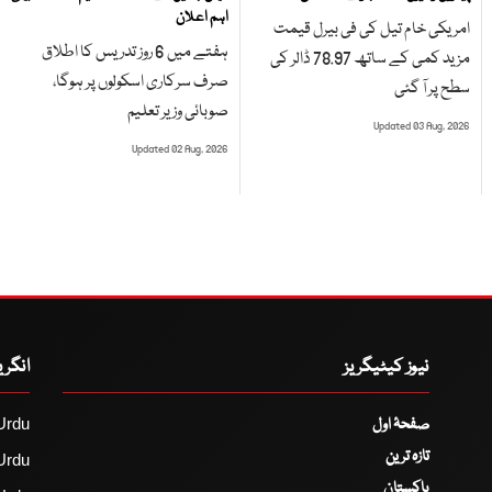
اہم اعلان
امریکی خام تیل کی فی بیرل قیمت
ہفتے میں 6 روز تدریس کا اطلاق
مزید کمی کے ساتھ 78.97 ڈالر کی
صرف سرکاری اسکولوں پر ہوگا،
سطح پر آ گئی
صوبائی وزیر تعلیم
Updated 03 Aug, 2026
Updated 02 Aug, 2026
نیوز کیٹیگریز
انگر
صفحۂ اول
Urdu
تازہ ترین
Urdu
پاکستان