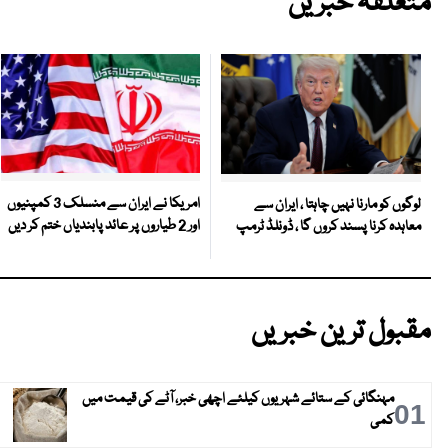
متعلقہ خبریں
امریکا نے ایران سے منسلک 3 کمپنیوں
لوگوں کو مارنا نہیں چاہتا ، ایران سے
اور 2 طیاروں پر عائد پابندیاں ختم کر دیں
معاہدہ کرنا پسند کروں گا ، ڈونلڈ ٹرمپ
مقبول ترین خبریں
مہنگائی کے ستائے شہریوں کیلئے اچھی خبر، آٹے کی قیمت میں
01
کمی