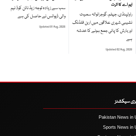
ایم اے کا الرٹ
سب سے زیادہ توجہ زیڈ نائن کوڈ نیم
راولپنڈی، جہلم، گوجرانوالہ سمیت
والی ڈیوائس نے حاصل کی ہے
نشیبی شہری علاقوں میں اربن فلڈنگ
Updated 01 Aug, 2026
اور بارش کا پانی جمع ہونے کا خدشہ
ہے
Updated 02 Aug, 2026
یزی سیکشنز
Pakistan News in 
Sports News in 