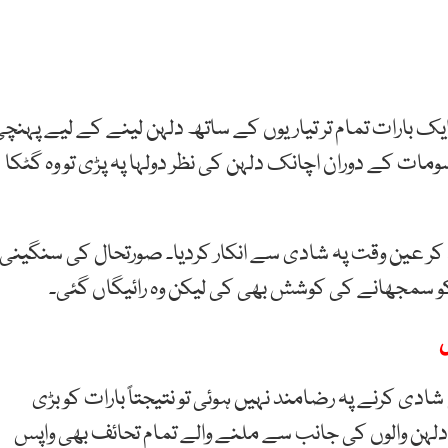
ایک بارات تمام تر تیاریوں کے ساتھ دلہن لینے کے لیے پہنچ
مات کے دوران اچانک دلہن کی نظر دولہا پہ پڑی تو وہ گٹکا
کھ کر عین وقت پہ شادی سے انکار کردیا۔ صورتحال کی سنگینی
ی کو سمجھانے کی کوشش بھی کی لیکن وہ رائیگاں گئی۔
ل
ی کرنے پہ رضامند نہیں ہوئی تو نتیجتاً بارات کو بڑی
دلہن والوں کی جانب سے ملنے والے تمام تحائف بھی واپس