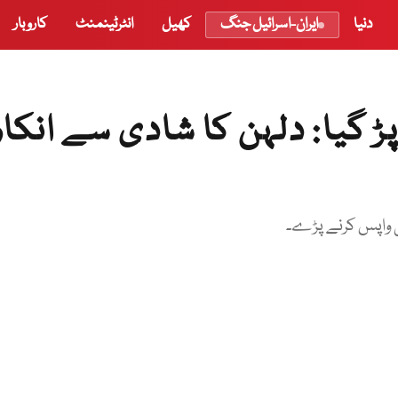
دنیا
ایران-اسرائیل جنگ
کھیل
انٹرٹینمنٹ
کاروبار
ڑ گیا: دلہن کا شادی سے انکار
ھی واپس کرنے پڑے۔