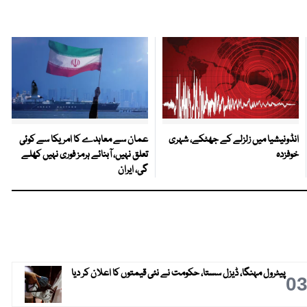
انڈونیشیا میں زلزلے کے جھٹکے، شہری
عمان سے معاہدے کا امریکا سے کوئی
خوفزدہ
تعلق نہیں، آبنائے ہرمز فوری نہیں کھلے
گی، ایران
پیٹرول مہنگا، ڈیزل سستا، حکومت نے نئی قیمتوں کا اعلان کر دیا
0