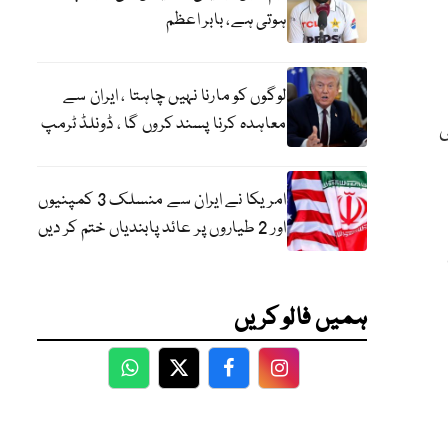
ہوتی ہے، بابر اعظم
لوگوں کو مارنا نہیں چاہتا ، ایران سے
معاہدہ کرنا پسند کروں گا ، ڈونلڈ ٹرمپ
ی
امریکا نے ایران سے منسلک 3 کمپنیوں
اور 2 طیاروں پر عائد پابندیاں ختم کر دیں
ہمیں فالو کریں
WhatsApp
Twitter
Facebook
Facebook