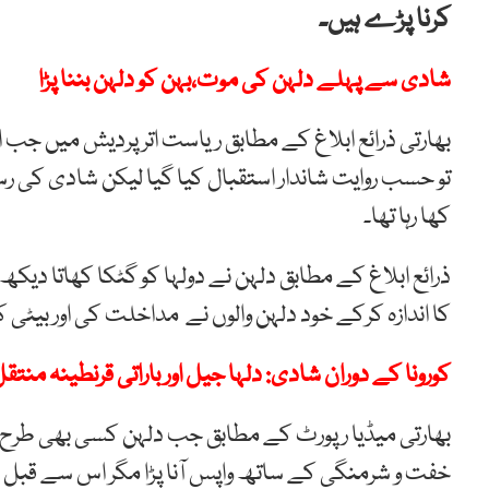
کرنا پڑے ہیں۔
شادی سے پہلے دلہن کی موت،بہن کو دلہن بننا پڑا
بھارتی ذرائع ابلاغ کے مطابق ریاست اتر پردیش میں جب 
تو حسب روایت شاندار استقبال کیا گیا لیکن شادی کی رسو
کھا رہا تھا۔
ذرائع ابلاغ کے مطابق دلہن نے دولہا کو گٹکا کھاتا دی
کا اندازہ کرکے خود دلہن والوں نے مداخلت کی اور بیٹ
کورونا کے دوران شادی: دلہا جیل اور باراتی قرنطینہ منتق
بھارتی میڈیا رپورٹ کے مطابق جب دلہن کسی بھی طرح شاد
خفت و شرمنگی کے ساتھ واپس آنا پڑا مگر اس سے قبل 