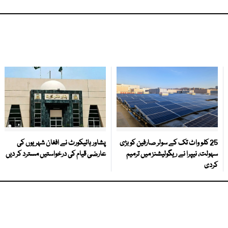
25 کلو واٹ تک کے سولر صارفین کو بڑی
پشاور ہائیکورٹ نے افغان شہریوں کی
سہولت، نیپرا نے ریگولیشنز میں ترمیم
عارضی قیام کی درخواستیں مسترد کر دیں
کردی