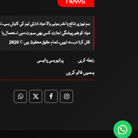
ہم نیوز پر شائع یا نشر ہونے والا مواد ادارتی ٹیم کی کاوش ہے۔ 
مواد کو بغیر پیشگی اجازت کسی بھی صورت میں استعمال یا
نقل کرنا درست نہیں۔ تمام حقوق محفوظ ہیں © 2026
رابطہ کریں
پرائیویسی پالیسی
ہمیں فالو کریں
WhatsApp
Twitter
Facebook
Facebook