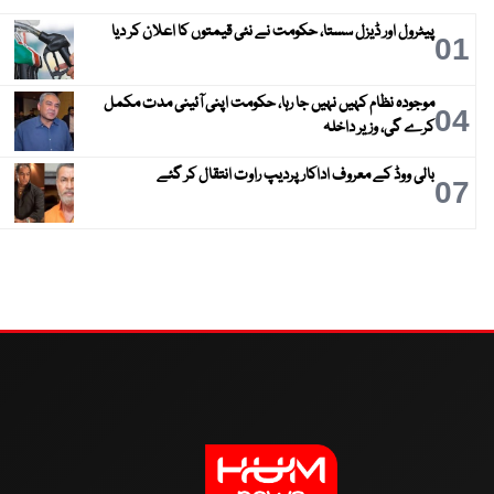
پیٹرول اور ڈیزل سستا، حکومت نے نئی قیمتوں کا اعلان کر دیا
01
موجودہ نظام کہیں نہیں جا رہا، حکومت اپنی آئینی مدت مکمل
04
کرے گی، وزیر داخلہ
بالی ووڈ کے معروف اداکار پردیپ راوت انتقال کر گئے
07