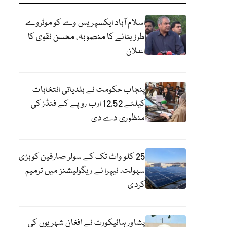
اسلام آباد ایکسپریس وے کو موٹروے
طرز بنانے کا منصوبہ، محسن نقوی کا
اعلان
پنجاب حکومت نے بلدیاتی انتخابات
کیلئے 12.52 ارب روپے کے فنڈز کی
منظوری دے دی
25 کلو واٹ تک کے سولر صارفین کو بڑی
سہولت، نیپرا نے ریگولیشنز میں ترمیم
کردی
پشاور ہائیکورٹ نے افغان شہریوں کی