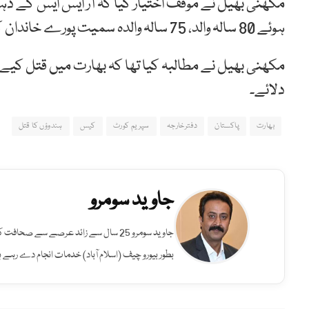
ہوئے 80 سالہ والد، 75 سالہ والدہ سمیت پورے خاندان کو زہریلے انجکشن لگا کر قتل کیا گیا۔
مکھنی بھیل نے مطالبہ کیا تھا کہ بھارت میں قتل کیے 
دلائے۔
بھارت
پاکستان
دفترخارجہ
سپریم کورٹ
کیس
ہندوؤں کا قتل
جاوید سومرو
جاوید سومرو 25 سال سے زائد عرصے سے صح
بطور بیورو چیف (اسلام آباد) خدمات انجام دے رہے ہ