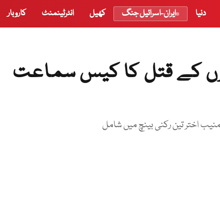
دنیا
ایران-اسرائیل جنگ
کھیل
انٹرٹینمنٹ
کاروبار
ؤں کے قتل کا کیس سماعت
ب اختر تین رکنی بینچ میں شامل