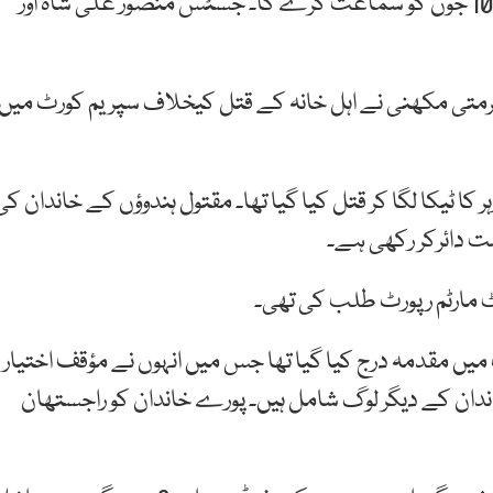
جسٹس عمرعطا بندیال کی سربراہی میں تین رکنی بنچ 10 جون کو سماعت کرے گا۔ جسٹس منصور علی شاہ اور
 شرمتی مکھنی نے اہل خانہ کے قتل کیخلاف سپریم کورٹ میں
 پاکستانی ہندوؤں کو زہر کا ٹیکا لگا کر قتل کیا گیا تھا۔ مقتول ہندوؤں کے خاندان ک
ت دائرکر رکھی ہے۔
ں مقدمہ درج کیا گیا تھا جس میں انہوں نے مؤقف اختیار
خاندان کے دیگر لوگ شامل ہیں۔ پورے خاندان کو راجستھان