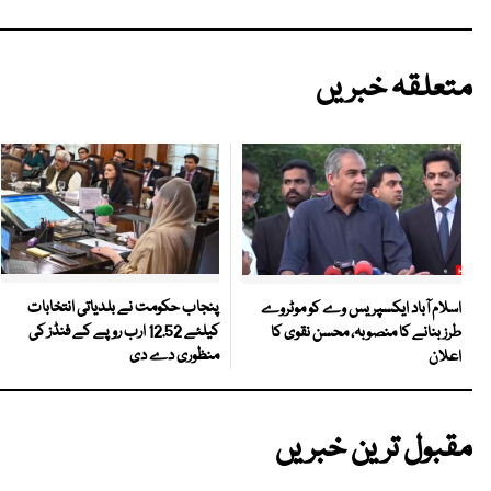
متعلقہ خبریں
پنجاب حکومت نے بلدیاتی انتخابات
اسلام آباد ایکسپریس وے کو موٹروے
کیلئے 12.52 ارب روپے کے فنڈز کی
طرز بنانے کا منصوبہ، محسن نقوی کا
منظوری دے دی
اعلان
مقبول ترین خبریں