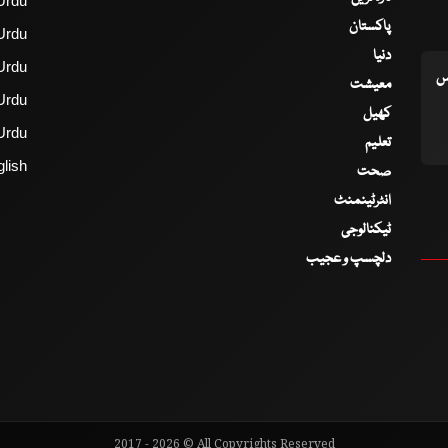
Urdu
پاکستان
Urdu
دنیا
Urdu
اس
معیشت
Urdu
کھیل
Urdu
تعلیم
lish
صحت
انٹرٹینمنٹ
ٹیکنالوجی
دلچسپ و عجیب
2017 - 2026 © All Copyrights Reserved