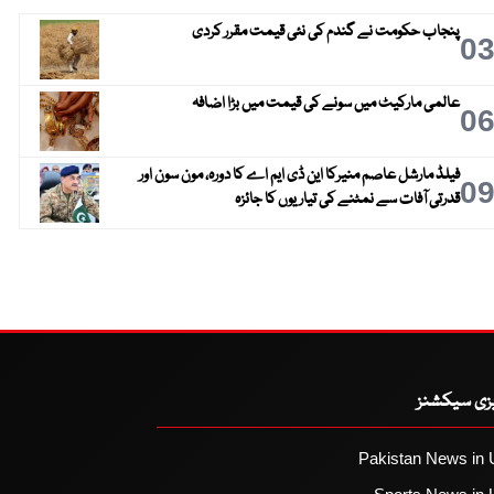
پنجاب حکومت نے گندم کی نئی قیمت مقرر کردی
0
عالمی مارکیٹ میں سونے کی قیمت میں بڑا اضافہ
0
فیلڈ مارشل عاصم منیرکا این ڈی ایم اے کا دورہ، مون سون اور
0
قدرتی آفات سے نمٹنے کی تیاریوں کا جائزہ
یزی سیکشنز
Pakistan News in 