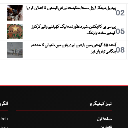
پیٹرول مہنگا، ڈیزل سستا، حکومت نے نئی قیمتوں کا اعلان کر دیا
3
02
پی سی بی کا ایکشن، غیر منظور شدہ لیگ کھیلنے والے کرکٹرز
6
05
کیلئے سخت وارننگ
آئندہ 48 گھنٹوں میں بارشوں اور دریاؤں میں طغیانی کا خدشہ،
9
08
ہنگامی تیاریاں تیز
نیوز کیٹیگریز
انگر
صفحۂ اول
Urdu
تازہ ترین