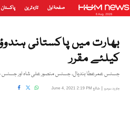
صفحۂ اول
تازہ ترین
پاکستان
6 Aug, 2026
بھارت میں پاکستانی ہندو
کیلئے مقرر
جسٹس عمرعطا بندیال، جسٹس منصور علی شاہ اور جسٹس منی
|
شائع
June 4, 2021 2:19 PM
جاوید سومرو