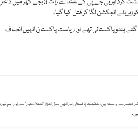
مکھنی بھیل نے موقف اختیار کیا کہ آر ایس ایس کے دہشت گرد اور بی جے پی کے غنڈے رات 3 بجے گھر میں د
گئے ہندو پاکستانی تھے اور ریاست پاکستان انہیں انصاف
افت کے شعبے سے وابستہ ہیں، حکومتِ پاکستان نے انہیں سول اعزاز "تمغۂ امتیاز" سے نوازا،ہم نیوز 
یں۔