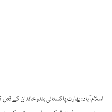
اسلام آباد: بھارت پاکستانی ہندو خاندان کے قتل