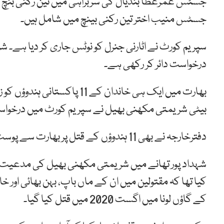
جسٹس منیب اختر تین رکنی بینچ میں شامل ہیں۔
سپریم کورٹ نے اٹارنی جنرل کو نوٹس جاری کر دیا ہے۔
درخواست دائر کر رکھی ہے۔
بھارت میں ایک ہی خاندان کے 11
بیٹی شریمتی مکھنی بھیل نے سپریم کورٹ میں درخواس
دفترخارجہ نے بھی 11 ہندوؤں کے قتل پر بھارت سے پوسٹ مارٹم رپورٹ طلب کی تھی۔
شہداد پور تھانے میں شریمتی مکھنی بھیل کی مدعیت می
کیا تھا کہ مقتولین میں ان کے ماں باپ، بہن بھائی اور 
کے گاؤں لونا میں اگست 2020 میں قتل کیا گیا۔