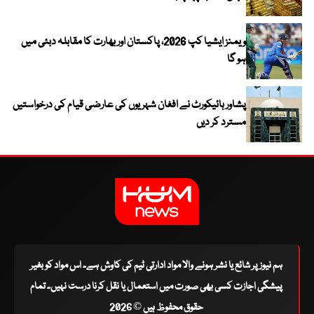
ویمنز ایشیا کپ 2026، پاکستان اور بھارت کا مقابلہ دبئی میں
ہو گا
پشاور ہائیکورٹ نے افغان شہریوں کی عارضی قیام کی درخواستیں
مسترد کر دیں
ہم نیوز پر شائع یا نشر ہونے والا مواد ادارتی ٹیم کی کاوش ہے۔ اس مواد کو بغیر
پیشگی اجازت کسی بھی صورت میں استعمال یا نقل کرنا درست نہیں۔ تمام
حقوق محفوظ ہیں © 2026