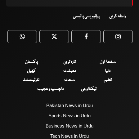
رابطہ کریں
پرائیویسی پالیسی
WhatsApp
Twitter
Facebook
Faceboo
صفحۂ اول
تازہ ترین
پاکستان
دنیا
معیشت
کھیل
تعلیم
صحت
انٹرٹینمنٹ
ٹیکنالوجی
دلچسپ و عجیب
Pakistan News in Urdu
Sports News in Urdu
Business News in Urdu
Tech News in Urdu