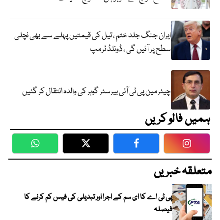
ایران جنگ جلد ختم ، تیل کی قیمتیں پہلے سے بھی نچلی
سطح پر آئیں گی ، ڈونلڈ ٹرمپ
چیئرمین پی ٹی آئی بیرسٹر گوہر کی والدہ انتقال کر گئیں
ہمیں فالو کریں
WhatsApp
Twitter
Facebook
Faceboo
متعلقہ خبریں
پی ٹی اے کا ای سم کے اجرا اور تبدیلی کی فیس کم کرنے کا
فیصلہ