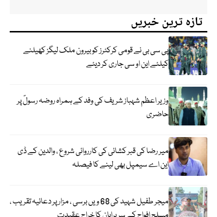
تازہ ترین خبریں
پی سی بی نے قومی کرکٹرز کو بیرون ملک لیگز کھیلنے
کیلئے این او سی جاری کر دیئے
وزیر اعظم شہباز شریف کی وفد کے ہمراہ روضہ رسولؐ پر
حاضری
میر رضا کی قبر کشائی کی کارروائی شروع ، والدین کے ڈی
این اے سیمپل بھی لینے کا فیصلہ
میجر طفیل شہید کی 68 ویں برسی ، مزار پر دعائیہ تقریب ،
مسلح افواج کے سربراہان کا خراج عقیدت