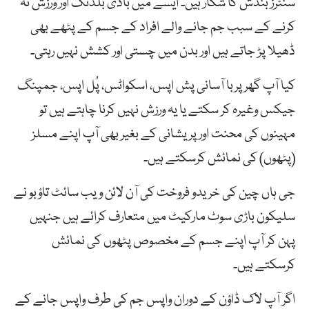
سنٹرز بندش کا شکار ہیں۔ ایسے میں باڈی بلڈنگ اور ورزش نہ
کرنے کے سبب جم جانے والے افراد کے جسم کے پٹھے بھی
ڈھیلا پڑ جاتے ہیں اور بدن میں چستی اور کشش نہیں رہتی۔
کیا آپ گھر پربا آسانی پش اپس، اسکواٹس، پُل اپس، جمپنگ
جیکس وغیرہ کر سکتے یا یہ ورزش نہیں کرنا چاہتے ہیں تو
مہینوں کی محنت اور پریشانی کے بغیر بھی آپ اپنے مسلز
(پٹھوں) کی نمائش کرسکتے ہیں۔
جی ہاں چین کی خریدو فروخت کی آن لائن ویب سائٹ تاؤبو نے
سلیکون باڑی سوٹ مارکیٹ میں متعارف کرائے ہیں جنہیں
پہن کر آپ اپنے جسم کے مخصوص پٹھوں کی نمائش
کرسکتے ہیں۔
اگر آپ لاک ڈاؤن کے دوران واپس جم کی طرف واپس جانے کے