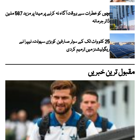
بچوں کو خطرات سے بروقت آگاہ نہ کرنے پر میٹا پر مزید 567 ملین
ڈالر جرمانہ
25 کلو واٹ تک کے سولر صارفین کو بڑی سہولت، نیپرا نے
ریگولیشنز میں ترمیم کردی
مقبول ترین خبریں