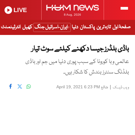
LIVE
8 Aug, 2026
صفحۂ اول
تازہ ترین
پاکستان
دنیا
ایران-اسرائیل جنگ
کھیل
انٹرٹینمنٹ
باڈی بلڈرز جیسا دکھنے کیلئے سوٹ تیار
عالمی وبا کورونا کے سبب پوری دنیا میں جم اور باڈی
بلڈنگ سنٹرز بندش کا شکار ہیں۔
|
شائع
April 19, 2021 6:23 PM
ویب ڈیسک