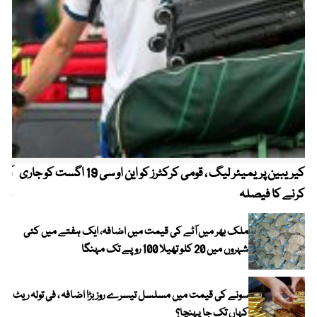
کیریبین پریمیئر لیگ ، قومی کرکٹرز کو این او سی 19 اگست کو جاری
آز
کرنے کا فیصلہ
چھی
ملک بھر میں آٹے کی قیمت میں اضافہ، ایک ہفتے میں کئی
شہروں میں 20 کلو تھیلا 100 روپے تک مہنگا
سونے کی قیمت میں مسلسل تیسرے روز بڑا اضافہ ، فی تولہ ریٹ
کہاں تک جا پہنچا؟