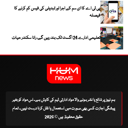
پی ٹی اے کا ای سم کے اجرا اور تبدیلی کی فیس کم کرنے کا
فیصلہ
تعلیمی ادارے 24 اگست تک بند رہیں گے، رانا سکندر حیات
ہم نیوز پر شائع یا نشر ہونے والا مواد ادارتی ٹیم کی کاوش ہے۔ اس مواد کو بغیر
پیشگی اجازت کسی بھی صورت میں استعمال یا نقل کرنا درست نہیں۔ تمام
حقوق محفوظ ہیں © 2026