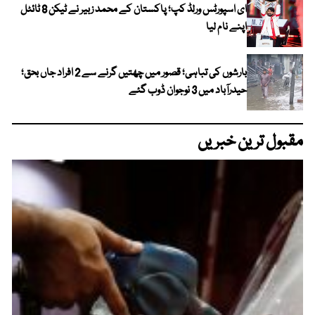
ای اسپورٹس ورلڈ کپ؛ پاکستان کے محمد زبیر نے ٹیکن 8 ٹائٹل
اپنے نام لیا
بارشوں کی تباہی؛ قصور میں چھتیں گرنے سے 2 افراد جاں بحق؛
حیدرآباد میں 3 نوجوان ڈوب گئے
مقبول ترین خبریں