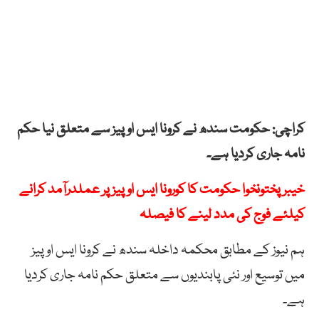
کراچی: حکومت سندھ نے کرونا ایس او پیز سے متعلق نیا حکم
نامہ جاری کردیا ہے۔
خیبر پختونخوا حکومت کا کورونا ایس اوپیز پر عملدرآمد کرانے
کیلئے فوج کی مدد لینے کا فیصلہ
ہم نیوز کے مطابق محکمہ داخلہ سندھ نے کرونا ایس او پیز
میں توسیع اور نئی پابندیوں سے متعلق حکم نامہ جاری کردیا
ہے۔