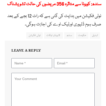
سندھ: کورونا سے متاثرہ 356 مریضوں کی حالت تشویشناک
نوٹی فکیشن میں ہدایت کی گئی ہے کہ رات 12 بجے کے بعد
صرف ہوم ڈلیوری اورٹیک اوے کی اجازت ہوگی۔
تبدیل
حکومت
سندھ
کاروبای اوقات
نوٹی فکیشن
LEAVE A REPLY