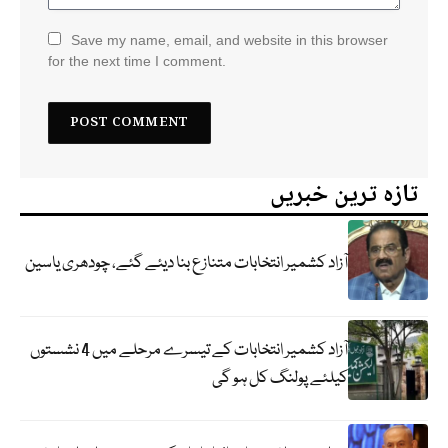
Save my name, email, and website in this browser
for the next time I comment.
تازہ ترین خبریں
آزاد کشمیر انتخابات متنازع بنا دیئے گئے، چودھری یاسین
آزاد کشمیر انتخابات کے تیسرے مرحلے میں 4 نشستوں
کیلئے پولنگ کل ہو گی