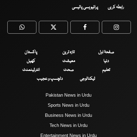
رابطہ کریں
پرائیویسی پالیسی
WhatsApp
Twitter
Facebook
Faceboo
صفحۂ اول
تازہ ترین
پاکستان
دنیا
معیشت
کھیل
تعلیم
صحت
انٹرٹینمنٹ
ٹیکنالوجی
دلچسپ و عجیب
Pakistan News in Urdu
Sports News in Urdu
Business News in Urdu
Tech News in Urdu
Entertainment News in Urdu