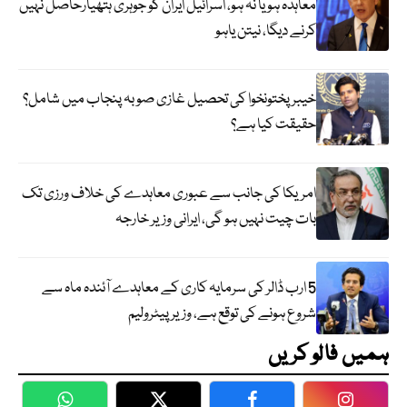
معاہدہ ہو یا نہ ہو، اسرائیل ایران کو جوہری ہتھیارحاصل نہیں
کرنے دیگا، نیتن یاہو
خیبر پختونخوا کی تحصیل غازی صوبہ پنجاب میں شامل؟
حقیقت کیا ہے؟
امریکا کی جانب سے عبوری معاہدے کی خلاف ورزی تک
بات چیت نہیں ہو گی، ایرانی وزیر خارجہ
5 ارب ڈالر کی سرمایہ کاری کے معاہدے آئندہ ماہ سے
شروع ہونے کی توقع ہے، وزیر پیٹرولیم
ہمیں فالو کریں