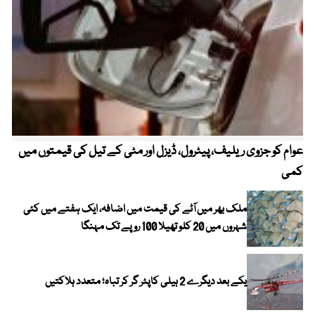
عوام کو جزوی ریلیف، پیٹرول، ڈیزل اور مٹی کے تیل کی قیمتوں میں
4 روز میں سونے کی قیمت میں بڑا اضافہ
کمی
ملک بھر میں آٹے کی قیمت میں اضافہ، ایک ہفتے میں کئی
شہروں میں 20 کلو تھیلا 100 روپے تک مہنگا
یکے بعد دیگرے 2 ہیلی کاپٹر گر کر تباہ؛ متعدد ہلاکتیں