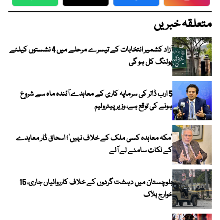
WhatsApp
Twitter
Facebook
Faceboo
متعلقہ خبریں
آزاد کشمیر انتخابات کے تیسرے مرحلے میں 4 نشستوں کیلئے
پولنگ کل ہو گی
5 ارب ڈالر کی سرمایہ کاری کے معاہدے آئندہ ماہ سے شروع
ہونے کی توقع ہے، وزیر پیٹرولیم
‘مکہ معاہدہ کسی ملک کے خلاف نہیں’؛ اسحاق ڈار معاہدے
کے نکات سامنے لے آئے
بلوچستان میں دہشت گردوں کے خلاف کارروائیاں جاری، 15
خوارج ہلاک