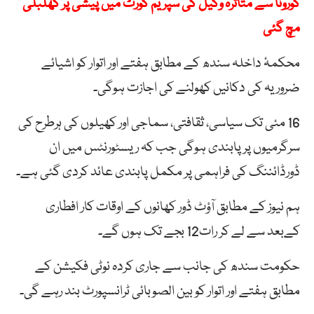
کورونا سے متاثرہ وکیل کی سپریم کورٹ میں پیشی پر کھلبلی
مچ گئی
محکمۂ داخلہ سندھ کے مطابق ہفتے اور اتوار کو اشیائے
ضروریہ کی دکانیں کھولنے کی اجازت ہوگی۔
16 مئی تک سیاسی، ثقافتی، سماجی اور کھیلوں کی ہرطرح کی
سرگرمیوں پرپابندی ہوگی جب کہ ریسٹورنٹس میں ان
ڈورڈائننگ کی فراہمی پر مکمل پابندی عائد کردی گئی ہے۔
ہم نیوز کے مطابق آؤٹ ڈور کھانوں کے اوقات کار افطاری
کےبعد سے لے کر رات12 بجے تک ہوں گے۔
حکومت سندھ کی جانب سے جاری کردہ نوٹی فکیشن کے
مطابق ہفتے اور اتوار کو بین الصوبائی ٹرانسپورٹ‌ بند رہے گی۔