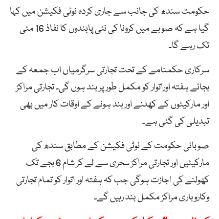
حکومت سندھ کی جانب سے جاری کردہ نوٹی فکیشن میں کہا
گیا ہے کہ صوبے میں کرونا کی نئی پابندوں کا نفاذ 16 مئی
تک رہے گا۔
سرکاری حکمنامے کے تحت تجارتی سرگرمیاں اب جمعہ کے
بجائے ہفتہ اوراتوار کو مکمل طور پر بند ہوں گی۔ تجارتی مراکز
اور مارکیٹوں کے کھلنے اور بند ہونے کے اوقات کار میں بھی
تبدیلی کی گئی ہے۔
صوبائی حکومت کے نوٹی فکیشن کے مطابق سندھ کی
مارکیٹیں اور تجارتی مراکز سحری سے لے کر شام 6 بجے تک
کھولنے کی اجازت ہوگی جب کہ ہفتہ اور اتوار کو تمام تجارتی
وکاروباری مراکز مکمل بند رہیں گے۔