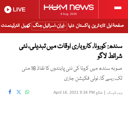
LIVE
9 Aug, 2026
صفحۂ اول
تازہ ترین
پاکستان
دنیا
ایران-اسرائیل جنگ
کھیل
انٹرٹینمنٹ
سندھ: کورونا، کاروباری اوقات میں تبدیلی، نئی
شرائط لاگو
صوبہ سندھ میں کرونا کی نئی پابندوں کا نفاذ 16 مئی
تک رہے گا، نوٹی فکیشن جاری
|
شائع
April 16, 2021 9:34 PM
ویب ڈیسک