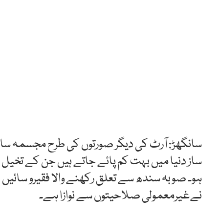
سانگھڑ: آرٹ کی دیگر صورتوں کی طرح مجسمہ س
ساز دنیا میں بہت کم پائے جاتے ہیں جن کے تخیل ک
ہو۔ صوبہ سندھ سے تعلق رکھنے والا فقیرو سائ
نےغیرمعمولی صلاحیتوں سے نوازا ہے۔