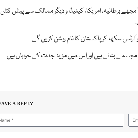
 ‘مجھے برطانیہ، امریکا، کینیڈا و دیگر ممالک سے پیش کش
’
کو آرٹس سکھا کر پاکستان کا نام روشن کریں گے۔
EAVE A REPLY