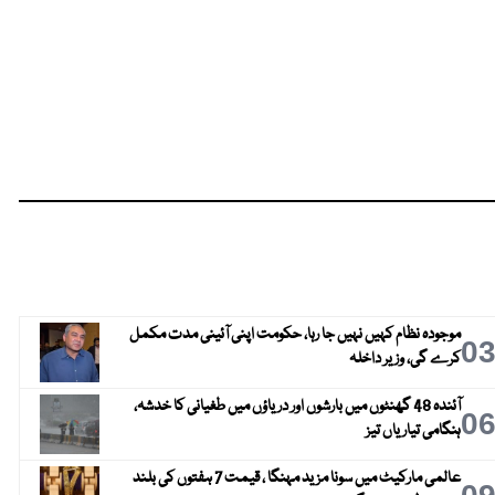
موجودہ نظام کہیں نہیں جا رہا، حکومت اپنی آئینی مدت مکمل
0
کرے گی، وزیر داخلہ
آئندہ 48 گھنٹوں میں بارشوں اور دریاؤں میں طغیانی کا خدشہ،
0
ہنگامی تیاریاں تیز
عالمی مارکیٹ میں سونا مزید مہنگا ، قیمت 7 ہفتوں کی بلند