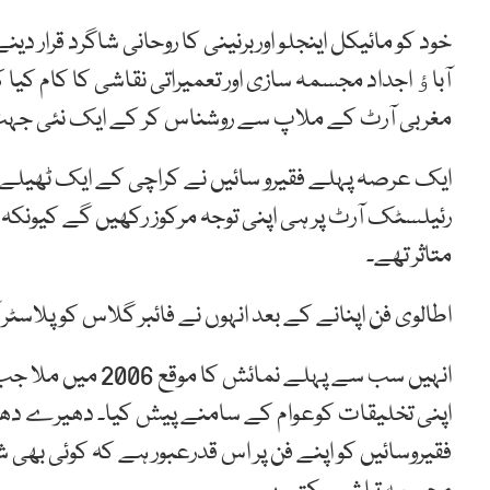
خود کو مائیکل اینجلو اوربرنینی کا روحانی شاگرد قرار دینے و
آباﺅ اجداد مجسمہ سازی اور تعمیراتی نقاشی کا کام کیا 
مغربی آرٹ کے ملاپ سے روشناس کر کے ایک نئی جہ
ایک عرصہ پہلے فقیرو سائیں نے کراچی کے ایک ٹھیلے س
رئیلسٹک آرٹ پر ہی اپنی توجہ مرکوز رکھیں گے کیونکہ وہ
متاثر تھے۔
اطالوی فن اپنانے کے بعد انہوں نے فائبر گلاس کو پلاسٹ
انہیں سب سے پہلے 
اپنی تخلیقات کوعوام کے سامنے پیش کیا۔ دھیرے دھی
فقیروسائیں کو اپنے فن پر اس قدرعبور ہے کہ کوئی ب