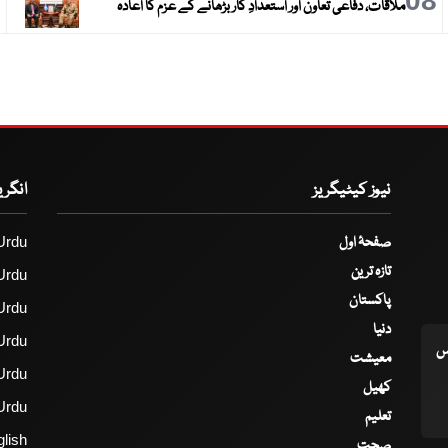
9
08
ملاقات، دفاعی تعاون اور استعدادِ کار بڑھانے کے عزم کا اعادہ
نیوز کیٹیگریز
انگر
صفحۂ اول
Urdu
تازہ ترین
Urdu
پاکستان
Urdu
دنیا
Urdu
اس
معیشت
Urdu
کھیل
Urdu
تعلیم
lish
صحت