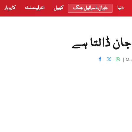
دنیا
ایران-اسرائیل جنگ
کھیل
انٹرٹینمنٹ
کاروبار
جان ڈالتا ہے
|
Ma