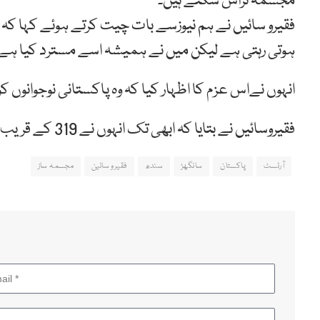
مجسمہ تراش سکتے ہیں۔
فقیرو سائیں نے ہم نیوزسے بات چیت کرتے ہوئے کہا کہ
ہوتی رہتی ہے لیکن میں نے ہمیشہ اسے مسترد کیا ہے۔
انہوں نےاس عزم کا اظہار کیا کہ وہ پاکستانی نوجوانوں 
فقیروسائیں نے بتایا کہ ابھی تک انہوں نے 319 کے قریب مجسمے بنائے ہیں اور اس میں مزید جدت کے خواہاں ہیں۔
آرٹسٹ
پاکستان
سانگھڑ
سندھ
فقیرو سائین
مجسمہ ساز