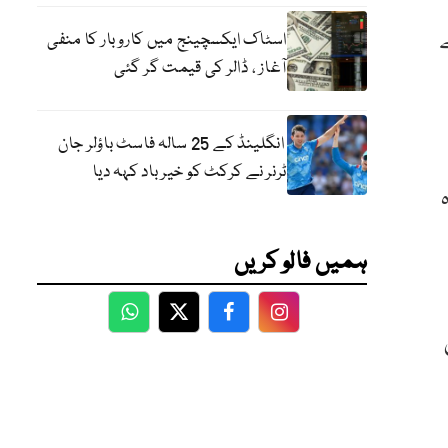
ے
اسٹاک ایکسچینج میں کاروبار کا منفی
آغاز ، ڈالر کی قیمت گر گئی
انگلینڈ کے 25 سالہ فاسٹ باؤلر جان
ٹرنر نے کرکٹ کو خیر باد کہہ دیا
ہمیں فالو کریں
WhatsApp
Twitter
Facebook
Facebook