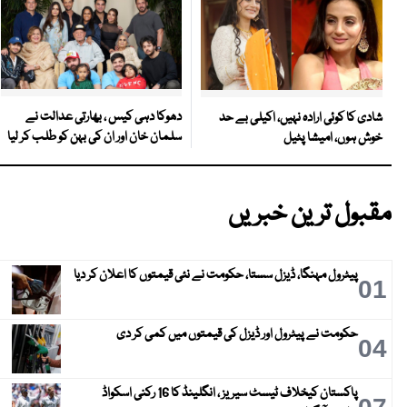
دھوکا دہی کیس ، بھارتی عدالت نے
شادی کا کوئی ارادہ نہیں، اکیلی بے حد
سلمان خان اور ان کی بہن کو طلب کر لیا
خوش ہوں، امیشا پٹیل
مقبول ترین خبریں
پیٹرول مہنگا، ڈیزل سستا، حکومت نے نئی قیمتوں کا اعلان کر دیا
01
حکومت نے پیٹرول اور ڈیزل کی قیمتوں میں کمی کر دی
04
پاکستان کیخلاف ٹیسٹ سیریز ، انگلینڈ کا 16 رکنی اسکواڈ