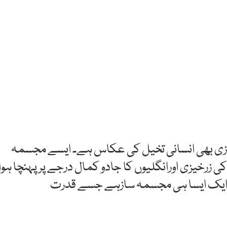
ازی بھی انسانی تخیل کی عکاس ہے۔ ایسے مجسمہ
ی زرخیزی اورانگلیوں کا جادو کمال درجے پر پہنچا ہوا
یں ایک ایسا ہی مجسمہ سازہے جسے قدرت