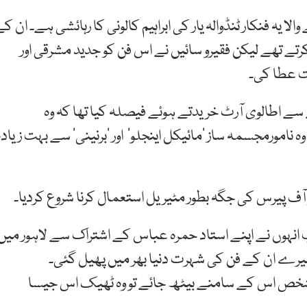
الا یہ فنکار ٹنڈوالہ یار کی ابراہیم کالونی کا رہائشی ہے۔ ان ک
کرتے تھے لیکن فقیرو سائیں نے اس فن کو جدید مشرقی اور
ت عطا کی۔
ے اطالوی آرٹ خریدتے ہوئے فیصلہ کیا تھا کہ وہ
 نامورمجسمہ ساز ‘مائیکل اینجلو’ اور ‘برنینی’ سے بہت زیادہ
ر آف پیرس کی جگہ بطور مٹیریل استعمال کرنا شروع کردیا۔
نمائش کا موقع 2006 میں ملا جب انہوں نے اپنے استاد حمرہ عباس کے اشتراک سے لاہور میں
رے ان کے فن کی شہرت دنیا بھر میں پھیل گئی۔
ھی شخص اس کے سامنے بیٹھ جائے تو وہ ٹھیک اس جیسا