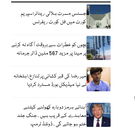
جسٹس مسرت ہلالی ریٹائر؛سپریم
کورٹ میں فل کورٹ ریفرنس
بچوں کو خطرات سے بروقت آگاہ نہ کرنے
پر میٹا پر مزید 567 ملین ڈالر جرمانہ
میر رضا کی قبر کشائی پر تنازع،اہلخانہ
نے نیا میڈیکل بورڈ مسترد کردیا
آبنائے ہرمز دوبارہ کھولنے کیلئے
معاہدے کے قریب ہیں ، جنگ جلد
ختم ہو جائے گی ، ڈونلڈ ٹرمپ