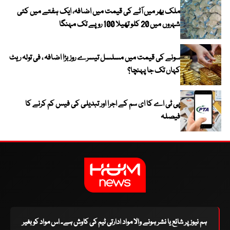
ملک بھر میں آٹے کی قیمت میں اضافہ، ایک ہفتے میں کئی
شہروں میں 20 کلو تھیلا 100 روپے تک مہنگا
سونے کی قیمت میں مسلسل تیسرے روز بڑا اضافہ ، فی تولہ ریٹ
کہاں تک جا پہنچا؟
پی ٹی اے کا ای سم کے اجرا اور تبدیلی کی فیس کم کرنے کا
فیصلہ
ہم نیوز پر شائع یا نشر ہونے والا مواد ادارتی ٹیم کی کاوش ہے۔ اس مواد کو بغیر