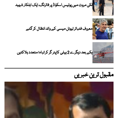
لکی مروت میں پولیس اسکواڈ پر فائرنگ، ایک اہلکار شہید
معروف فٹبالر لیونل میسی کے والد انتقال کر گئے
یکے بعد دیگرے 2 ہیلی کاپٹر گر کر تباہ؛ متعدد ہلاکتیں
مقبول ترین خبریں