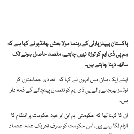
پاکستان پیپلز پارٹی کے رہنما مولا بخش چانڈیو نے کہا ہے کہ
ہم پی ڈی ایم کو توڑنا نہیں چاہتے، مقصد حاصل ہونے تک
ساتھ دینا چاہتے ہیں۔
اپنے ایک بیان میں انہوں نے کہا کہ اتحادی جماعتوں کو
نوٹسز بھیجنے والے پی ڈی ایم کو نقصان پہنچانے کے ذمہ دار
ہیں۔
ان کا کہنا تھا کہ حکومتی ایم این ایز خود حکومت پر انتقام کا
الزام لگا رہے ہیں، اس حکومت کو صرف تحریک عدم اعتماد