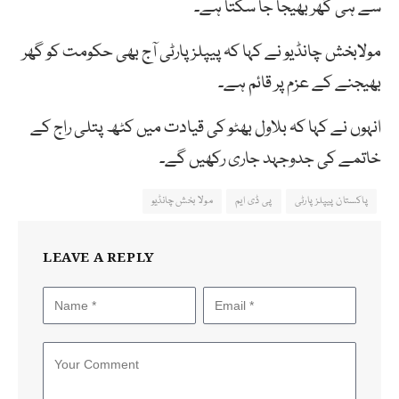
سے ہی گھر بھیجا جا سکتا ہے۔
مولابخش چانڈیو نے کہا کہ پیپلز پارٹی آج بھی حکومت کو گھر
بھیجنے کے عزم پر قائم ہے۔
انہوں نے کہا کہ بلاول بھٹو کی قیادت میں کٹھ پتلی راج کے
خاتمے کی جدوجہد جاری رکھیں گے۔
پاکستان پیپلز پارٹی
پی ڈی ایم
مولا بخش چانڈیو
LEAVE A REPLY