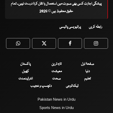
پیشگی اجازت کسی بھی صورت میں استعمال یا نقل کرنا درست نہیں۔ تمام
حقوق محفوظ ہیں © 2026
رابطہ کریں
پرائیویسی پالیسی
WhatsApp
Twitter
Facebook
Faceboo
صفحۂ اول
تازہ ترین
پاکستان
دنیا
معیشت
کھیل
تعلیم
صحت
انٹرٹینمنٹ
ٹیکنالوجی
دلچسپ و عجیب
Pakistan News in Urdu
Sports News in Urdu