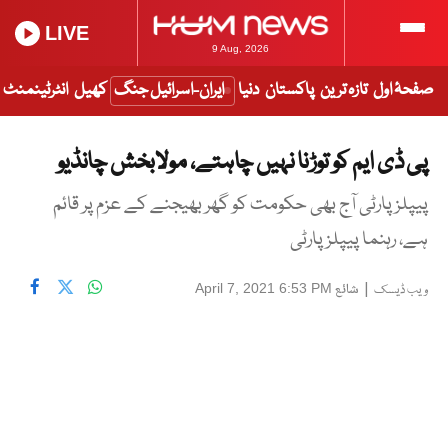
LIVE
9 Aug, 2026
صفحۂ اول
تازہ ترین
پاکستان
دنیا
ایران-اسرائیل جنگ
کھیل
انٹرٹینمنٹ
پی ڈی ایم کو توڑنا نہیں چاہتے، مولابخش چانڈیو
پیپلز پارٹی آج بھی حکومت کو گھر بھیجنے کے عزم پر قائم
ہے، رہنما پیپلز پارٹی
|
شائع
April 7, 2021 6:53 PM
ویب ڈیسک