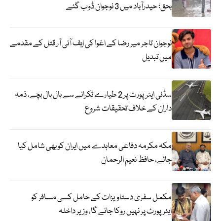
بحق؛ حیدرآباد میں 3 نوجوان ڈوب گئے
نوجوان تاجر میر رضا کے اغوا کی ایف آئی آر قتل کے مقدمے
میں تبدیل
سڈنی ایئرپورٹ پر 2 طیارے ٹکرانے سے بال بال بچے، ذمہ
داران کے خلاف تحقیقات شروع
مکہ مکرمہ دفاعی معاہدے میں ایران کو بھی شامل کیا
جائے، حافظ نعیم الرحمان
مکمل سفری دستاویزات کے حامل کسی مسافر کو
ایئرپورٹ پر نہیں روکا جائے گا، وزیر داخلہ