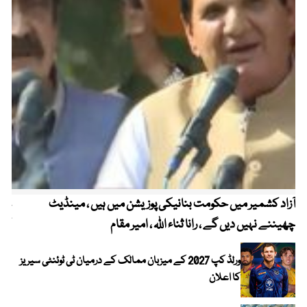
آزاد کشمیر میں حکومت بنانیکی پوزیشن میں ہیں ، مینڈیٹ
عوا
چھیننے نہیں دیں گے ، رانا ثناء اللہ ، امیر مقام
کم
ورلڈ کپ 2027 کے میزبان ممالک کے درمیان ٹی ٹوئنٹی سیریز
کا اعلان