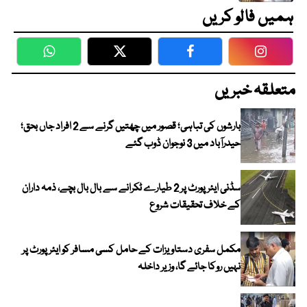
ہمیں فالو کریں
WhatsApp
Twitter
Facebook
Faceboo
متعلقہ خبریں
بارشوں کی تباہی؛ قصور میں چھتیں گرنے سے 2 افراد جاں بحق؛
حیدرآباد میں 3 نوجوان ڈوب گئے
سڈنی ایئرپورٹ پر 2 طیارے ٹکرانے سے بال بال بچے، ذمہ داران
کے خلاف تحقیقات شروع
مکمل سفری دستاویزات کے حامل کسی مسافر کو ایئرپورٹ پر
نہیں روکا جائے گا، وزیر داخلہ