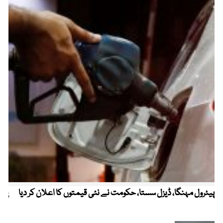
پیٹرول مہنگا، ڈیزل سستا، حکومت نے نئی قیمتوں کا اعلان کر دیا
پنج