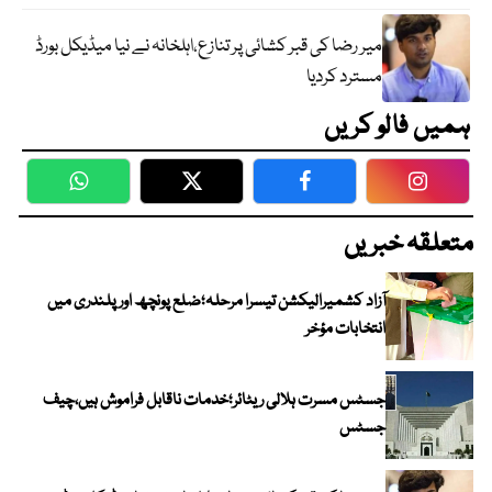
میر رضا کی قبر کشائی پر تنازع،اہلخانہ نے نیا میڈیکل بورڈ
مسترد کردیا
ہمیں فالو کریں
WhatsApp
Twitter
Facebook
Faceboo
متعلقہ خبریں
آزاد کشمیرالیکشن تیسرا مرحلہ؛ضلع پونچھ اور پلندری میں
انتخابات مؤخر
جسٹس مسرت ہلالی ریٹائر؛خدمات ناقابل فراموش ہیں،چیف
جسٹس