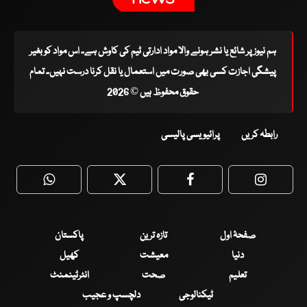
ہم نیوز پر شائع یا نشر ہونے والا مواد ادارتی ٹیم کی کاوش ہے۔ اس مواد کو بغیر
پیشگی اجازت کسی بھی صورت میں استعمال یا نقل کرنا درست نہیں۔ تمام
حقوق محفوظ ہیں © 2026
رابطہ کریں
پرائیویسی پالیسی
WhatsApp
Twitter
Facebook
Faceboo
صفحۂ اول
تازہ ترین
پاکستان
دنیا
معیشت
کھیل
تعلیم
صحت
انٹرٹینمنٹ
ٹیکنالوجی
دلچسپ و عجیب