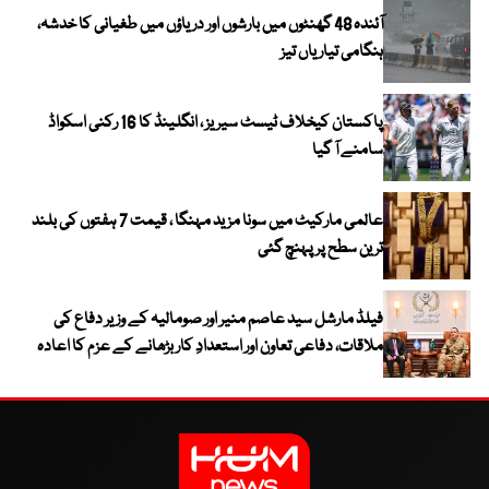
آئندہ 48 گھنٹوں میں بارشوں اور دریاؤں میں طغیانی کا خدشہ،
ہنگامی تیاریاں تیز
پاکستان کیخلاف ٹیسٹ سیریز ، انگلینڈ کا 16 رکنی اسکواڈ
سامنے آ گیا
عالمی مارکیٹ میں سونا مزید مہنگا ، قیمت 7 ہفتوں کی بلند
ترین سطح پر پہنچ گئی
فیلڈ مارشل سید عاصم منیر اور صومالیہ کے وزیر دفاع کی
ملاقات، دفاعی تعاون اور استعدادِ کار بڑھانے کے عزم کا اعادہ