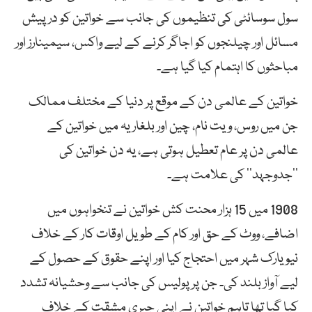
سول سوسائٹی کی تنظیموں کی جانب سے خواتین کو درپیش
مسائل اور چیلنجوں کو اجاگر کرنے کے لیے واکس، سیمینارز اور
مباحثوں کا اہتمام کیا گیا ہے۔
خواتین کے عالمی دن کے موقع پر دنیا کے مختلف ممالک
جن میں روس، ویت نام، چین اور بلغاریہ میں خواتین کے
عالمی دن پر عام تعطیل ہوتی ہے، یہ دن خواتین کی
’’جدوجہد‘‘ کی علامت ہے۔
1908 میں 15 ہزار محنت کش خواتین نے تنخواہوں میں
اضافے، ووٹ کے حق اور کام کے طویل اوقات کار کے خلاف
نیویارک شہر میں احتجاج کیا اور اپنے حقوق کے حصول کے
لیے آواز بلند کی۔ جن پر پولیس کی جانب سے وحشیانہ تشدد
کیا گیا تھا تاہم خواتین نے اپنی جبری مشقت کے خلاف