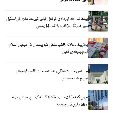
بینکاک ، دادا اور دادی کو قتل کرنے کے بعد ملزم کی اسکول
میں فائرنگ ، 8 افراد ہلاک ، 14 زخمی
براڈ پیک حادثہ،5غیرملکی کوہ پیماؤں کی میتیں اسلام
آبادپہنچادی گئیں
جسٹس مسرت ہلالی ریٹائر؛خدمات ناقابل فراموش
ہیں،چیف جسٹس
بچوں کو خطرات سے بروقت آگاہ نہ کرنے پر میٹا پر مزید
567 ملین ڈالر جرمانہ