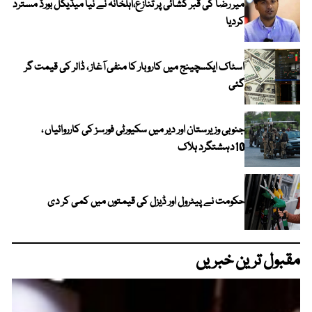
میر رضا کی قبر کشائی پر تنازع،اہلخانہ نے نیا میڈیکل بورڈ مسترد
کردیا
اسٹاک ایکسچینج میں کاروبار کا منفی آغاز ، ڈالر کی قیمت گر
گئی
جنوبی وزیرستان اور دیر میں سکیورٹی فورسز کی کارروائیاں ،
10دہشتگرد ہلاک
حکومت نے پیٹرول اور ڈیزل کی قیمتوں میں کمی کر دی
مقبول ترین خبریں