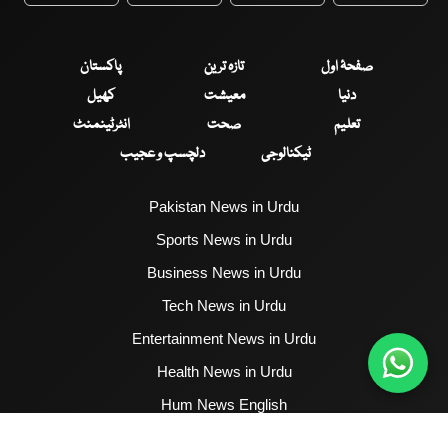
صفحۂ اول
تازہ ترین
پاکستان
دنیا
معیشت
کھیل
تعلیم
صحت
انٹرٹینمنٹ
ٹیکنالوجی
دلچسپ و عجیب
Pakistan News in Urdu
Sports News in Urdu
Business News in Urdu
Tech News in Urdu
Entertainment News in Urdu
Health News in Urdu
Hum News English