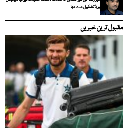
میر رضا کی قبر کشائی کا معاملہ، سندھ حکومت نے نیا میڈیکل
بورڈ تشکیل دے دیا
مقبول ترین خبریں