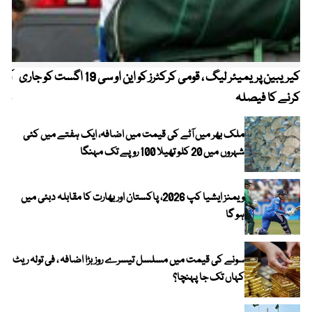
کیریبین پریمیئر لیگ ، قومی کرکٹرز کو این او سی 19 اگست کو جاری
آز
کرنے کا فیصلہ
چھی
ملک بھر میں آٹے کی قیمت میں اضافہ، ایک ہفتے میں کئی
شہروں میں 20 کلو تھیلا 100 روپے تک مہنگا
ویمنز ایشیا کپ 2026، پاکستان اور بھارت کا مقابلہ دبئی میں
ہو گا
سونے کی قیمت میں مسلسل تیسرے روز بڑا اضافہ ، فی تولہ ریٹ
کہاں تک جا پہنچا؟