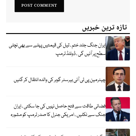
تازہ ترین خبریں
ایران جنگ جلد ختم ، تیل کی قیمتیں پہلے سے بھی نچلی
سطح پر آئیں گی ، ڈونلڈ ٹرمپ
چیئرمین پی ٹی آئی بیرسٹر گوہر کی والدہ انتقال کر گئیں
فضائی طاقت سے فتح حاصل نہیں کی جا سکتی ، ایران
جنگ سے نکلیں ، امریکی جنرل کا صدر ٹرمپ کو مشورہ