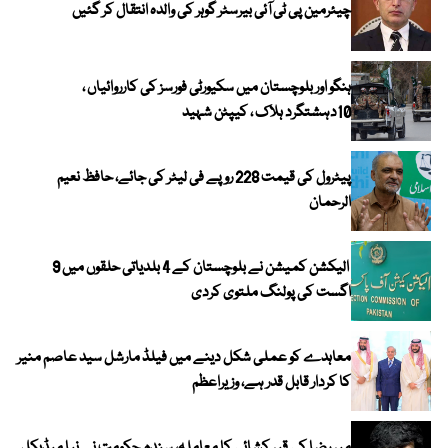
چیئرمین پی ٹی آئی بیرسٹر گوہر کی والدہ انتقال کر گئیں
ہنگو اور بلوچستان میں سکیورٹی فورسز کی کارروائیاں ،
10دہشتگرد ہلاک ، کیپٹن شہید
پیٹرول کی قیمت 228 روپے فی لیٹر کی جائے، حافظ نعیم
الرحمان
الیکشن کمیشن نے بلوچستان کے 4 بلدیاتی حلقوں میں 9
اگست کی پولنگ ملتوی کردی
معاہدے کو عملی شکل دینے میں فیلڈ مارشل سید عاصم منیر
کا کردار قابل قدر ہے، وزیراعظم