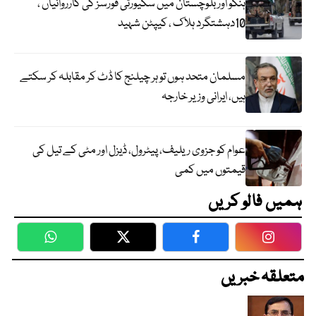
ہنگو اور بلوچستان میں سکیورٹی فورسز کی کارروائیاں ،
10دہشتگرد ہلاک ، کیپٹن شہید
مسلمان متحد ہوں تو ہر چیلنج کا ڈٹ کر مقابلہ کر سکتے
ہیں، ایرانی وزیر خارجہ
عوام کو جزوی ریلیف، پیٹرول، ڈیزل اور مٹی کے تیل کی
قیمتوں میں کمی
ہمیں فالو کریں
WhatsApp
Twitter
Facebook
Faceboo
متعلقہ خبریں