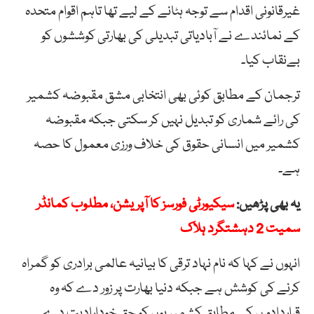
غیرقانونی اقدام سے توجہ ہٹانے کے لیے تھا تاہم اقوام متحدہ
کے نمائندے نے آبادیاتی تبدیلی کی بھارتی کوششوں کو
بےنقاب کیا۔
ترجمان کے مطابق کوئی بھی انتخابی مشق مقبوضہ کشمیر
کی رائے شماری کو تبدیل نہیں کر سکتی جبکہ مقبوضہ
کشمیر میں انسانی حقوق کی خلاف ورزی معمول کا حصہ
ہے۔
یہ بھی پڑھیں:
سیکیورٹی فورسز کا آپریشن، مطلوب کمانڈر
سمیت 2 دہشتگرد ہلاک
انہوں نے کہا کہ نام نہاد ترقی کا بیانیہ عالمی برادری کو گمراہ
کرنے کی کوشش ہے جبکہ دنیا بھارت پر زور دے کہ وہ
قراردادو ں کے مطابق کشمیریوں کو حق خودارادیت دے۔