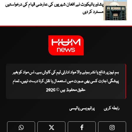
پشاور ہائیکورٹ نے افغان شہریوں کی عارضی قیام کی درخواستیں
مسترد کر دیں
ہم نیوز پر شائع یا نشر ہونے والا مواد ادارتی ٹیم کی کاوش ہے۔ اس مواد کو بغیر
پیشگی اجازت کسی بھی صورت میں استعمال یا نقل کرنا درست نہیں۔ تمام
حقوق محفوظ ہیں © 2026
رابطہ کریں
پرائیویسی پالیسی
WhatsApp
Twitter
Facebook
Faceboo