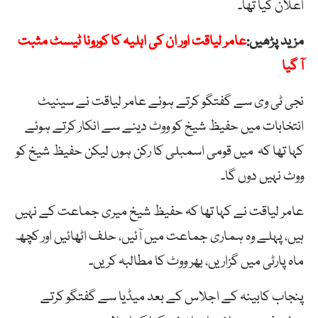
اعلان کیا تھا۔
مزید پڑھیں:
عامر لیاقت اور ان کی اہلیہ کا کورونا ٹیسٹ مثبت
آ گیا
نجی ٹی وی سے گفتگو کرتے ہوئے عامر لیاقت نے سینیٹ
انتخابات میں حفیظ شیخ کو ووٹ دینے سے انکار کرتے ہوئے
کہا تھا کہ میں قومی اسمبلی کا رکن ہوں لیکن حفیظ شیخ کو
ووٹ نہیں دوں گا۔
عامر لیاقت نے کہا تھا کہ حفیظ شیخ میری جماعت کے نہیں
ہیں، پہلے وہ ہماری جماعت میں آئیں، حلف اٹھائیں اور کچھ
ماہ پارٹی میں گزاریں، بھر ووٹ کا مطالبہ کریں۔
پنجاب کابینہ کے اجلاس کے بعد میڈیا سے گفتگو کرتے