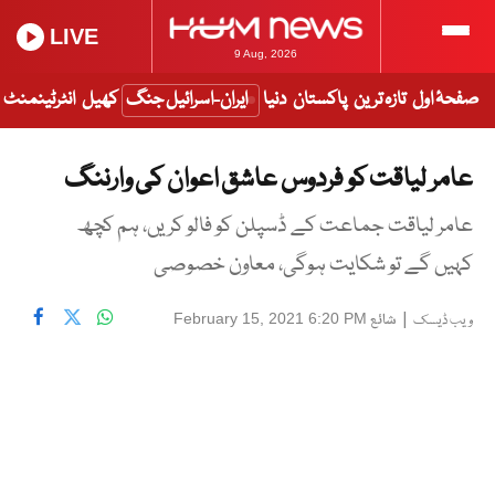
LIVE
9 Aug, 2026
صفحۂ اول
تازہ ترین
پاکستان
دنیا
ایران-اسرائیل جنگ
کھیل
انٹرٹینمنٹ
عامر لیاقت کو فردوس عاشق اعوان کی وارننگ
عامر لیاقت جماعت کے ڈسپلن کو فالو کریں، ہم کچھ
کہیں گے تو شکایت ہوگی، معاون خصوصی
|
شائع
February 15, 2021 6:20 PM
ویب ڈیسک