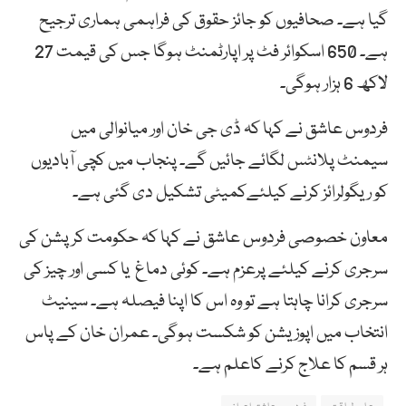
گیا ہے۔ صحافیوں کو جائز حقوق کی فراہمی ہماری ترجیح
ہے۔ 650 اسکوائر فٹ پر اپارٹمنٹ ہوگا جس کی قیمت 27
لاکھ 6 ہزار ہوگی۔
فردوس عاشق نے کہا کہ ڈی جی خان اور میانوالی میں
سیمنٹ پلانٹس لگائے جائیں گے۔ پنجاب میں کچی آبادیوں
کو ریگولرائز کرنے کیلئےکمیٹی تشکیل دی گئی ہے۔
معاون خصوصی فردوس عاشق نے کہا کہ حکومت کرپشن کی
سرجری کرنے کیلئے پرعزم ہے۔ کوئی دماغ یا کسی اور چیز کی
سرجری کرانا چاہتا ہے تو وہ اس کا اپنا فیصلہ ہے۔ سینیٹ
انتخاب میں اپوزیشن کو شکست ہوگی۔ عمران خان کے پاس
ہر قسم کا علاج کرنے کاعلم ہے۔