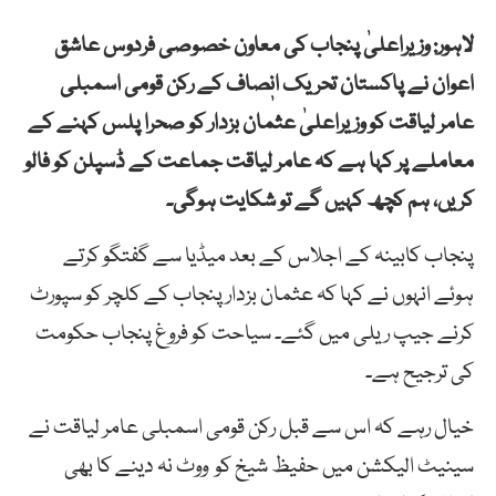
لاہور: وزیراعلیٰ پنجاب کی معاون خصوصی فردوس عاشق
اعوان نے پاکستان تحریک انٖصاف کے رکن قومی اسمبلی
عامر لیاقت کو وزیراعلیٰ عثمان بزدار کو صحرا پلس کہنے کے
معاملے پر کہا ہے کہ عامر لیاقت جماعت کے ڈسپلن کو فالو
کریں، ہم کچھ کہیں گے تو شکایت ہوگی۔
پنجاب کابینہ کے اجلاس کے بعد میڈیا سے گفتگو کرتے
ہوئے انہوں نے کہا کہ عثمان بزدار پنجاب کے کلچر کو سپورٹ
کرنے جیپ ریلی میں گئے۔ سیاحت کو فروغ پنجاب حکومت
کی ترجیح ہے۔
خیال رہے کہ اس سے قبل رکن قومی اسمبلی عامر لیاقت نے
سینیٹ الیکشن میں حفیظ شیخ کو ووٹ نہ دینے کا بھی