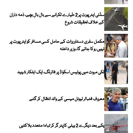
سڈنی ایئرپورٹ پر 2 طیارے ٹکرانے سے بال بال بچے، ذمہ داران
کے خلاف تحقیقات شروع
مکمل سفری دستاویزات کے حامل کسی مسافر کو ایئرپورٹ پر
نہیں روکا جائے گا، وزیر داخلہ
لکی مروت میں پولیس اسکواڈ پر فائرنگ، ایک اہلکار شہید
معروف فٹبالر لیونل میسی کے والد انتقال کر گئے
یکے بعد دیگرے 2 ہیلی کاپٹر گر کر تباہ؛ متعدد ہلاکتیں