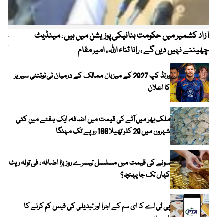
آزاد کشمیر میں حکومت بنانیکی پوزیشن میں ہیں ، مینڈیٹ
عوا
چھیننے نہیں دیں گے ، رانا ثناء اللہ ، امیر مقام
کم
ورلڈ کپ 2027 کے میزبان ممالک کے درمیان ٹی ٹوئنٹی سیریز
کا اعلان
ملک بھر میں آٹے کی قیمت میں اضافہ، ایک ہفتے میں کئی
شہروں میں 20 کلو تھیلا 100 روپے تک مہنگا
سونے کی قیمت میں مسلسل تیسرے روز بڑا اضافہ ، فی تولہ ریٹ
کہاں تک جا پہنچا؟
پی ٹی اے کا ای سم کے اجرا اور تبدیلی کی فیس کم کرنے کا