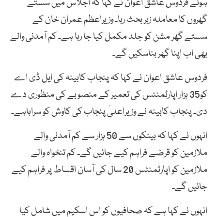
ہوئے فردوس عاشق اعوان نے کہا کہ اجلاس میں سستے
گھروں کا معاملہ زہر بحث رہا۔ وزیراعظم عمران خان کے
سستے گھر مشن کو جلد مکمل کیا جا رہا ہے۔ کم آمدنی والے
بھی اب اپنا گھر بناسکیں گے۔
فردوس عاشق اعوان نے کہا کہ پنجاب کابینہ کی ایل ڈی اے
کو35 ہزار اپارٹمنٹس کی تعمیر کے منصوبے کی منظوری دے
دی۔ پنجاب کابینہ نے وزیراعلیٰ پنجاب کی کاوش کو سراہاہے۔
انہوں نے کہا کہ بینکوں سے 50 ہزار سے کم آمدنی والے
ملازمین کو قرضے فراہم کیے جائیں گے۔ کم تنخواہ والے
ملازمین کو اپارٹمنٹس 20 سال کی آسان اقساط پر فراہم کیے
جائیں گے۔
انہوں نے کہا ہے کہ صحافیوں کو اس اسکیم میں شامل کیا