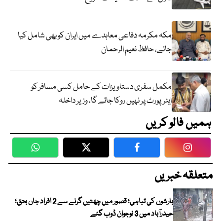
مکہ مکرمہ دفاعی معاہدے میں ایران کو بھی شامل کیا
جائے، حافظ نعیم الرحمان
مکمل سفری دستاویزات کے حامل کسی مسافر کو
ایئرپورٹ پر نہیں روکا جائے گا، وزیر داخلہ
ہمیں فالو کریں
WhatsApp
Twitter
Facebook
Faceboo
متعلقہ خبریں
بارشوں کی تباہی؛ قصور میں چھتیں گرنے سے 2 افراد جاں بحق؛
حیدرآباد میں 3 نوجوان ڈوب گئے