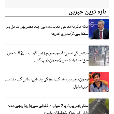
تازہ ترین خبریں
مکہ مکرمہ دفاعی معاہدے میں جلد مصر بھی شامل ہو
سکتا ہے، ترک وزیر خارجہ
بارشوں کی تباہی؛ قصور میں چھتیں گرنے سے 2 افراد جاں
بحق؛ حیدرآباد میں 3 نوجوان ڈوب گئے
نوجوان تاجر میر رضا کے اغوا کی ایف آئی آر قتل کے مقدمے
میں تبدیل
سڈنی ایئرپورٹ پر 2 طیارے ٹکرانے سے بال بال بچے، ذمہ
داران کے خلاف تحقیقات شروع