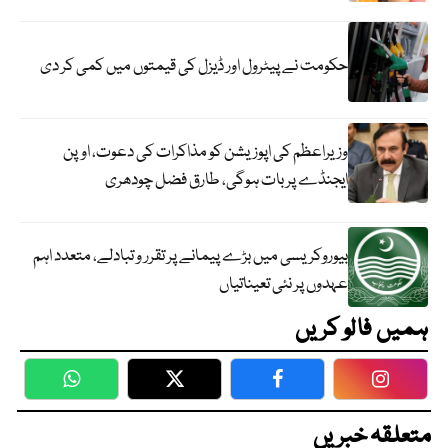
حکومت نے پیٹرول اور ڈیزل کی قیمتوں میں کمی کر دی
وزیراعظم کی اپوزیشن کو مذاکرات کی دعوت، اوپن
ایجنڈے پر بات ہوگی، طارق فضل چودھری
بیوروکریسی میں بڑے پیمانے پر تقرر و تبادلے، متعدد اہم
عہدوں پر نئی تعیناتیاں
ہمیں فالو کریں
WhatsApp
Twitter
Facebook
Faceboo
متعلقہ خبریں