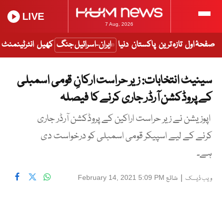
LIVE
7 Aug, 2026
صفحۂ اول
تازہ ترین
پاکستان
دنیا
ایران-اسرائیل جنگ
کھیل
انٹرٹینمنٹ
سینیٹ انتخابات: زیر حراست ارکانِ قومی اسمبلی
کے پروڈکشن آرڈر جاری کرنے کا فیصلہ
اپوزیشن نے زیر حراست اراکین کے پروڈکشن آرڈر جاری
کرنے کے لیے اسپیکر قومی اسمبلی کو درخواست دی
ہے۔
|
شائع
February 14, 2021 5:09 PM
ویب ڈیسک