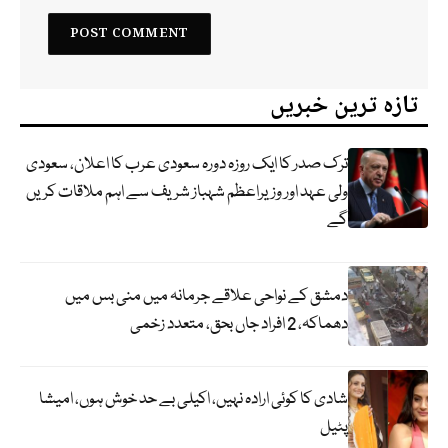
تازہ ترین خبریں
ترک صدر کا ایک روزہ دورہ سعودی عرب کا اعلان، سعودی
ولی عہد اور وزیراعظم شہباز شریف سے اہم ملاقات کریں
گے
دمشق کے نواحی علاقے جرمانہ میں منی بس میں
دھماکہ، 2 افراد جاں بحق، متعدد زخمی
شادی کا کوئی ارادہ نہیں، اکیلی بے حد خوش ہوں، امیشا
پٹیل