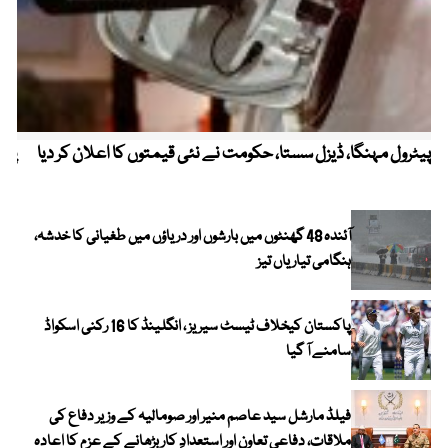
پیٹرول مہنگا، ڈیزل سستا، حکومت نے نئی قیمتوں کا اعلان کر دیا
پنج
آئندہ 48 گھنٹوں میں بارشوں اور دریاؤں میں طغیانی کا خدشہ،
ہنگامی تیاریاں تیز
پاکستان کیخلاف ٹیسٹ سیریز ، انگلینڈ کا 16 رکنی اسکواڈ
سامنے آ گیا
فیلڈ مارشل سید عاصم منیر اور صومالیہ کے وزیر دفاع کی
ملاقات، دفاعی تعاون اور استعدادِ کار بڑھانے کے عزم کا اعادہ