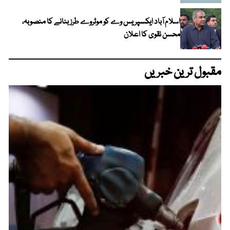
اسلام آباد ایکسپریس وے کو موٹروے طرز بنانے کا منصوبہ،
محسن نقوی کا اعلان
مقبول ترین خبریں