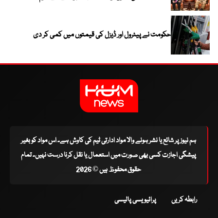
حکومت نے پیٹرول اور ڈیزل کی قیمتوں میں کمی کر دی
ہم نیوز پر شائع یا نشر ہونے والا مواد ادارتی ٹیم کی کاوش ہے۔ اس مواد کو بغیر
پیشگی اجازت کسی بھی صورت میں استعمال یا نقل کرنا درست نہیں۔ تمام
حقوق محفوظ ہیں © 2026
رابطہ کریں
پرائیویسی پالیسی