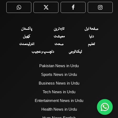
WhatsApp
Twitter
Facebook
Faceboo
صفحۂ اول
تازہ ترین
پاکستان
دنیا
معیشت
کھیل
تعلیم
صحت
انٹرٹینمنٹ
ٹیکنالوجی
دلچسپ و عجیب
Pakistan News in Urdu
Sports News in Urdu
Business News in Urdu
Tech News in Urdu
Entertainment News in Urdu
Health News in Urdu
Hum News English