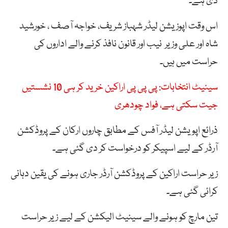
دی ہے۔
اس
وقت
اپوزیشن
لیڈر
شہباز
شریف،
خواجہ
آصف
،
خورشید
شاہ
اور
علی
وزیر
نیب
اور
قانون
نافذ
کرنے
والے
اداروں
کی
حراست
میں
ہیں۔
سینیٹ انتخابات: پی پی پی اراکین خرید کر ہی 10 نشستیں
جیت سکتی ہے، فواد چودھری
ذرائع
اپویشن
لیڈر
آفس
کے
مطابق
چاروں
ارکان
کے
پروڈکشن
آرڈر
کے
لیے
اسپیکر
کو
درخواست
کر
دی
گئی
ہے۔
زیر
حراست
اراکین
کے
پروڈکشن
آرڈر
جاری
ہونے
کی
یقین
دہانی
کرائی
گئی
ہے
۔
تین
مارچ
کو
ہونے
والے
سینیٹ
الیکشن
کے
لیے
زیر
حراست