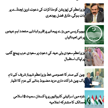
وزیراعظم کی اپوزیشن کو مذاکرات کی دعوت، اوپن ایجنڈے پر
بات ہوگی، طارق فضل چودھری
بیوروکریسی میں بڑے پیمانے پر تقرر و تبادلے، متعدد اہم عہدوں
پر نئی تعیناتیاں
وزیراعظم سعودی ولی عہد کی دعوت پر سعودی عرب پہنچ گئے،
پر تپاک استقبال
چین کے صدر کا خصوصی خط وزیراعظم شہباز شریف کے نام،
پاک چین شراکت داری مزید مضبوط بنانے کے عزم کا اظہار
غزہ میں اسرائیلی کارروائیوں پر پاکستان سمیت 8 اسلامی
ممالک کا مشترکہ اعلامیہ