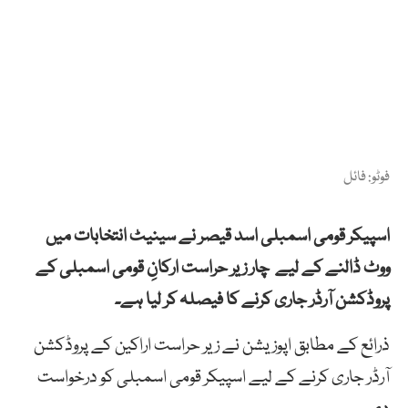
فوٹو: فائل
اسپیکر قومی اسمبلی اسد قیصر نے
سینیٹ
انتخابات
میں
ووٹ
ڈالنے
کے
لیے
چار زیر حراست ارکانِ قومی اسمبلی کے
پروڈکشن آرڈر جاری کرنے کا فیصلہ کر لیا ہے۔
ذرائع کے مطابق
اپوزیشن
نے
زیر
حراست
اراکین
کے
پروڈکشن
آرڈر
جاری
کرنے کے لیے
اسپیکر
قومی
اسمبلی
کو درخواست