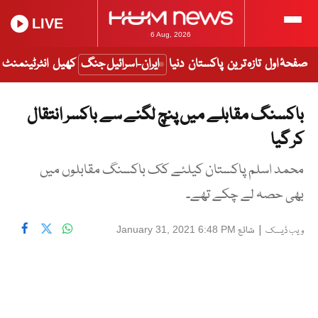
LIVE
6 Aug, 2026
صفحۂ اول
تازہ ترین
پاکستان
دنیا
ایران-اسرائیل جنگ
کھیل
انٹرٹینمنٹ
باکسنگ مقابلے میں پنچ لگنے سے باکسر انتقال
کر گیا
محمد اسلم پاکستان کیلئے کک باکسنگ مقابلوں میں
بھی حصہ لے چکے تھے۔
|
شائع
January 31, 2021 6:48 PM
ویب ڈیسک