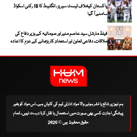
پاکستان کیخلاف ٹیسٹ سیریز ، انگلینڈ کا 16 رکنی اسکواڈ
سامنے آ گیا
فیلڈ مارشل سید عاصم منیر اور صومالیہ کے وزیر دفاع کی
ملاقات، دفاعی تعاون اور استعدادِ کار بڑھانے کے عزم کا اعادہ
ہم نیوز پر شائع یا نشر ہونے والا مواد ادارتی ٹیم کی کاوش ہے۔ اس مواد کو بغیر
پیشگی اجازت کسی بھی صورت میں استعمال یا نقل کرنا درست نہیں۔ تمام
حقوق محفوظ ہیں © 2026