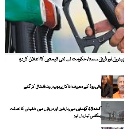
پیٹرول اور ڈیزل سستا، حکومت نے نئی قیمتوں کا اعلان کر دیا
پیٹ
بالی ووڈ کے معروف اداکار پردیپ راوت انتقال کر گئے
آئندہ 48 گھنٹوں میں بارشوں اور دریاؤں میں طغیانی کا خدشہ،
ہنگامی تیاریاں تیز