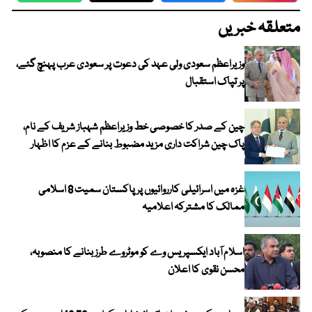
متعلقہ خبریں
وزیراعظم سعودی ولی عہد کی دعوت پر سعودی عرب پہنچ گئے،
پر تپاک استقبال
چین کے صدر کا خصوصی خط وزیراعظم شہباز شریف کے نام،
پاک چین شراکت داری مزید مضبوط بنانے کے عزم کا اظہار
غزہ میں اسرائیلی کارروائیوں پر پاکستان سمیت 8 اسلامی
ممالک کا مشترکہ اعلامیہ
اسلام آباد ایکسپریس وے کو موٹروے طرز بنانے کا منصوبہ،
محسن نقوی کا اعلان