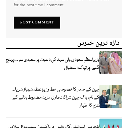
for the next time I comment.
تازہ ترین خبریں
وزیراعظم سعودی ولی عہد کی دعوت پر سعودی عرب پہنچ
گئے، پر تپاک استقبال
چین کے صدر کا خصوصی خط وزیراعظم شہباز شریف
کے نام، پاک چین شراکت داری مزید مضبوط بنانے کے
عزم کا اظہار
غزہ میں اسرائیلی کارروائیوں پر پاکستان سمیت 8 اسلامی