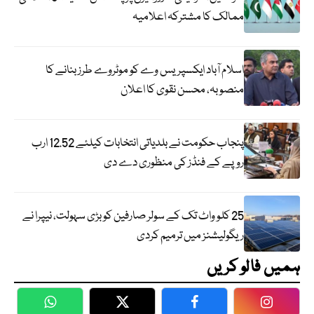
ممالک کا مشترکہ اعلامیہ
اسلام آباد ایکسپریس وے کو موٹروے طرز بنانے کا
منصوبہ، محسن نقوی کا اعلان
پنجاب حکومت نے بلدیاتی انتخابات کیلئے 12.52 ارب
روپے کے فنڈز کی منظوری دے دی
25 کلو واٹ تک کے سولر صارفین کو بڑی سہولت، نیپرا نے
ریگولیشنز میں ترمیم کردی
ہمیں فالو کریں
WhatsApp
Twitter
Facebook
Faceboo