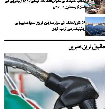
پنجاب حکومت نے بلدیاتی انتخابات کیلئے 12.52 ارب روپے کے
فنڈز کی منظوری دے دی
25 کلو واٹ تک کے سولر صارفین کو بڑی سہولت، نیپرا نے
ریگولیشنز میں ترمیم کردی
مقبول ترین خبریں