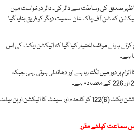
 اظہر صدیق کی وساطت سے دائر کی۔ دائر درخواست میں
یکشن کمشن آف پاکستان سمیت دیگر کو فریق بنایا گیا
یکشن ایکٹ کی دفعہ (6)122کو چیلنچ کرتے ہوئے موقف اختیار کیا گیا کہ الیکشن ایکٹ کی اس
ا ہے۔
ام ہر دور میں لگتا رہا ہے اور دھاندلی ہوتی رہی جبکہ
درخواست گزار نے عدالت سے استدعا کی کہ عدالت الیکشن ایکٹ (6)122 کو کلعدم اور سینٹ کا الیکشن اوپن بیلٹ
نس سماعت کیلئے مقرر