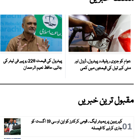
پیٹرول کی قیمت 228 روپے فی لیٹر کی
عوام کو جزوی ریلیف، پیٹرول، ڈیزل اور
جائے، حافظ نعیم الرحمان
مٹی کے تیل کی قیمتوں میں کمی
مقبول ترین خبریں
کیریبین پریمیئر لیگ ، قومی کرکٹرز کو این او سی 19 اگست کو
01
جاری کرنے کا فیصلہ