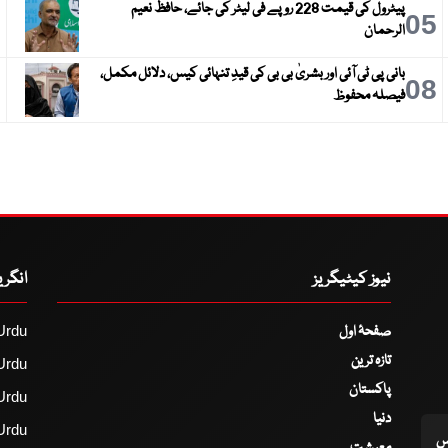
پیٹرول کی قیمت 228 روپے فی لیٹر کی جائے، حافظ نعیم
6
05
الرحمان
بانی پی ٹی آئی اور بشریٰ بی بی کی قیدِ تنہائی کیس، دلائل مکمل،
9
08
فیصلہ محفوظ
نیوز کیٹیگریز
انگر
صفحۂ اول
Urdu
تازہ ترین
Urdu
پاکستان
Urdu
دنیا
Urdu
اس