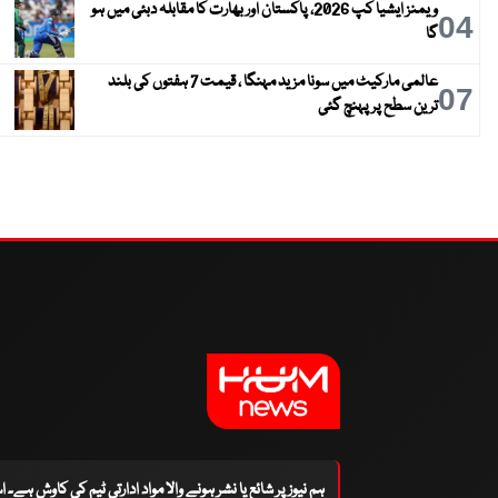
ویمنز ایشیا کپ 2026، پاکستان اور بھارت کا مقابلہ دبئی میں ہو
04
گا
عالمی مارکیٹ میں سونا مزید مہنگا ، قیمت 7 ہفتوں کی بلند
07
ترین سطح پر پہنچ گئی
ہم نیوز پر شائع یا نشر ہونے والا مواد ادارتی ٹیم کی کاوش ہے۔ 