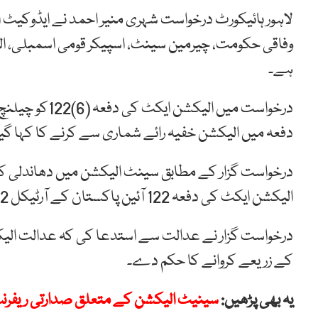
لاہور ہائیکورٹ درخواست شہری منیر احمد نے ایڈوکیٹ
وفاقی حکومت، چیرمین سینٹ، اسپیکر قومی اسمبلی، ال
ہے۔
درخواست میں ال
دفعہ میں الیکشن خفیہ رائے شماری سے کرنے کا کہا گی
درخواست گزار کے مطابق سینٹ الیکشن میں دھاندلی کا الز
الیکشن ایکٹ کی دفعہ 122 آئین پاکستان کے آرٹیکل 22 اور 226 کے متصادم ہے۔
کے زریعے کروانے کا حکم دے۔
یہ بھی پڑھیں:
سینیٹ الیکشن کے متعلق صدارتی ریفر