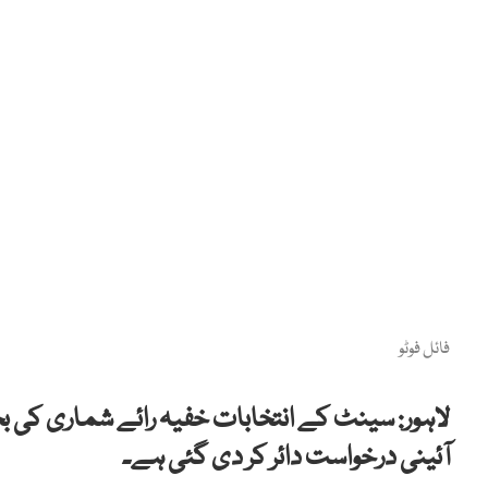
فائل فوٹو
لاہور: سینٹ کے انتخابات خفیہ رائے شماری کی بجا
آئینی درخواست دائر کر دی گئی ہے۔