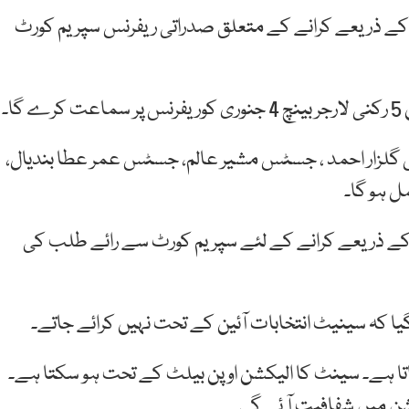
کے ذریعے کرانے کے متعلق صدراتی ریفرنس سپریم کورٹ
۔
گلزار احمد ، جسٹس مشیر عالم، جسٹس عمر عطا بندیال،
 ہو گا۔
 کے ذریعے کرانے کے لئے سپریم کورٹ سے رائے طلب کی
گیا کہ سینیٹ انتخابات آئین کے تحت نہیں کرائے جاتے۔
 ایکٹ 2017 کے تحت کرایا جاتا ہے۔ سینٹ کا الیکشن اوپن بیلٹ کے تحت ہو سکتا ہے۔
شن میں شفافیت آ ئے گی۔