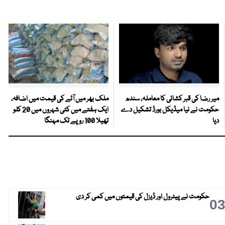
میر رضا کی قبر کشائی کا معاملہ، سندھ
ملک بھر میں آٹے کی قیمت میں اضافہ،
حکومت نے نیا میڈیکل بورڈ تشکیل دے
ایک ہفتے میں کئی شہروں میں 20 کلو
دیا
تھیلا 100 روپے تک مہنگا
حکومت نے پیٹرول اور ڈیزل کی قیمتوں میں کمی کر دی
0