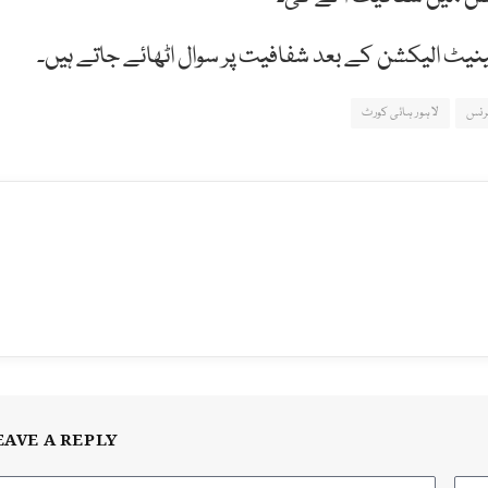
نیٹ الیکشن کے بعد شفافیت پر سوال اٹھائے جاتے ہیں۔
رنس
لاہور ہائی کورٹ
EAVE A REPLY