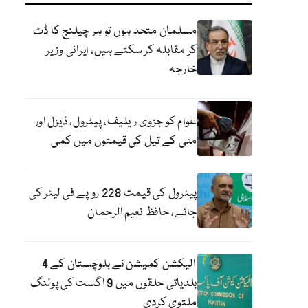
مسلمان متحد ہوں تو ہر چیلنج کا ڈٹ
کر مقابلہ کر سکتے ہیں، ایرانی وزیر
خارجہ
عوام کو جزوی ریلیف، پیٹرول، ڈیزل اور
مٹی کے تیل کی قیمتوں میں کمی
پیٹرول کی قیمت 228 روپے فی لیٹر کی
جائے، حافظ نعیم الرحمان
الیکشن کمیشن نے بلوچستان کے 4
بلدیاتی حلقوں میں 9 اگست کی پولنگ
ملتوی کردی