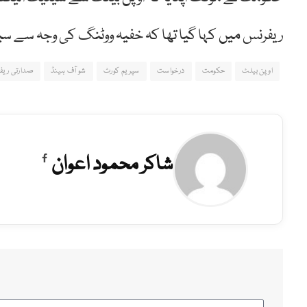
ریفرنس میں کہا گیا تھا کہ خفیہ ووٹنگ کی وجہ سے سی
اوپن بیلٹ
حکومت
درخواست
سپریم کورٹ
شو آف ہینڈ
صدارتی ریف
شاکر محمود اعوان
Facebook