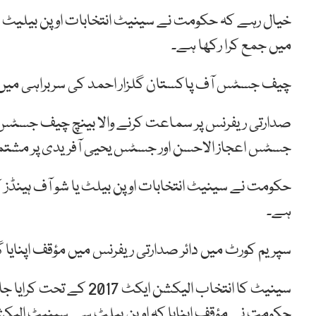
خیال رہے کہ حکومت نے سینیٹ انتخابات اوپن بیلیٹ 
میں جمع کرا رکھا ہے۔
چیف جسٹس آف پاکستان گلزار احمد کی سربراہی میں 5 رکنی لارجر بینچ 4 جنوری کوریفرنس پر سماعت کرے گا
صدارتی ریفرنس پر سماعت کرنے والا بینچ چیف جسٹس 
جسٹس اعجاز الاحسن اور جسٹس یحیی آفریدی پر مشتمل
حکومت نے سینیٹ انتخابات اوپن بیلٹ یا شو آف ہینڈز
ہے۔
سپریم کورٹ میں دائر صدارتی ریفرنس میں مؤقف اپنایا 
سینیٹ کا انتخاب الیکشن
حکومت نے مؤقف اپنایا کہ اوپن بیلٹ سے سینیٹ الیک