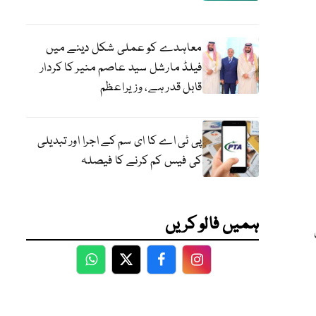
معاہدے کو عملی شکل دینے میں
فیلڈ مارشل سید عاصم منیر کا کردار
قابل قدر ہے، وزیراعظم
پی ٹی اے کا ای سم کے اجرا اور تبدیلی
کی فیس کم کرنے کا فیصلہ
ہمیں فالو کریں
WhatsApp
Twitter
Facebook
Facebook