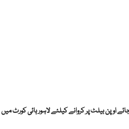
ئے اوپن بیلٹ پر کروانے کیلئے لاہور ہائی کورٹ میں