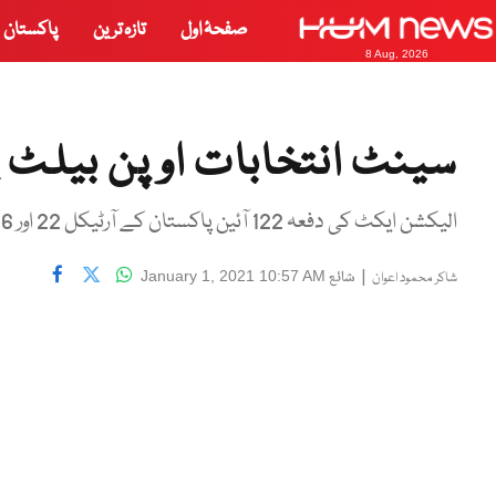
صفحۂ اول
تازہ ترین
پاکستان
8 Aug, 2026
سینٹ انتخابات اوپن بیلٹ پ
الیکشن ایکٹ کی دفعہ 122 آئین پاکستان کے آرٹیکل 22 اور 226 کے متصادم ہے
|
شائع
January 1, 2021 10:57 AM
شاکر محمود اعوان