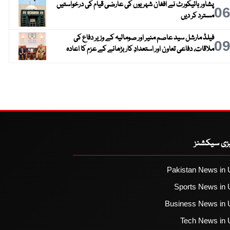
پشاور ہائیکورٹ نے افغان شہریوں کی عارضی قیام کی درخواستیں
0
مسترد کر دیں
فیلڈ مارشل سید عاصم منیر اور صومالیہ کے وزیر دفاع کی
0
ملاقات، دفاعی تعاون اور استعدادِ کار بڑھانے کے عزم کا اعادہ
یزی سیکشنز
Pakistan News in 
Sports News in 
Business News in 
Tech News in 