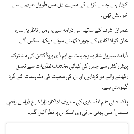
کردار ہے جسے کرنے کی میرے دل میں طویل عرصے سے
خواہش تھی ۔
عمران اشرف کے ساتھ اس ڈرامہ سیریل میں ناظرین سارہ
خان کو اداکاری کے جوہر دکھاتے ہوئے دیکھ سکیں گے۔
ڈرامہ سیریل شازیہ وجاہت اور ایم ڈی پروڈکشن کی مشترکہ
پیش کش ہے جس کی کہانی مختلف نظریات سے تعلق
رکھنے والے دو کرداروں اور ان کی محبت کی مفاہمت کے گرد
گھومتی ہے۔
پاکستانی فلم انڈسٹری کی معروف اداکارہ زارا شیخ ڈرامے’رقصِ
بسمل’ میں پہلی بار ٹی وی اسکرین پر نظر آئیں گے۔