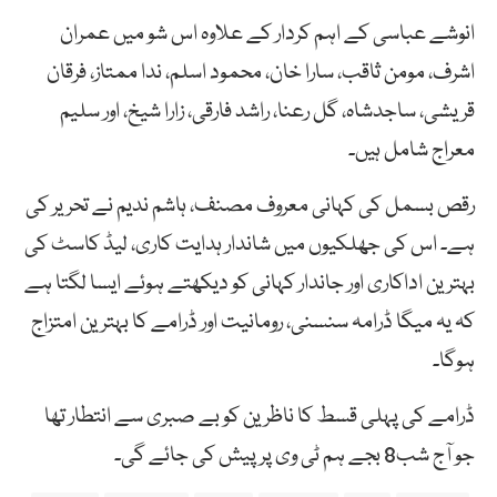
انوشے عباسی کے اہم کردار کے علاوہ اس شو میں عمران
اشرف، مومن ثاقب، سارا خان، محمود اسلم، ندا ممتاز، فرقان
قریشی، ساجدشاہ، گل رعنا، راشد فارقی، زارا شیخ، اور سلیم
معراج شامل ہیں۔
رقص بسمل کی کہانی معروف مصنف، ہاشم ندیم نے تحریر کی
ہے۔ اس کی جھلکیوں میں شاندار ہدایت کاری، لیڈ کاسٹ کی
بہترین اداکاری اور جاندار کہانی کو دیکھتے ہوئے ایسا لگتا ہے
کہ یہ میگا ڈرامہ سنسنی، رومانیت اور ڈرامے کا بہترین امتزاج
ہوگا۔
ڈرامے کی پہلی قسط کا ناظرین کو بے صبری سے انتطار تھا
جو آج شب8 بجے ہم ٹی وی پر پیش کی جائے گی۔