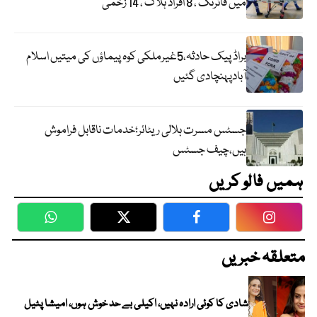
میں فائرنگ ، 8 افراد ہلاک ، 14 زخمی
براڈ پیک حادثہ،5غیرملکی کوہ پیماؤں کی میتیں اسلام
آبادپہنچادی گئیں
جسٹس مسرت ہلالی ریٹائر؛خدمات ناقابل فراموش
ہیں،چیف جسٹس
ہمیں فالو کریں
WhatsApp
Twitter
Facebook
Faceboo
متعلقہ خبریں
شادی کا کوئی ارادہ نہیں، اکیلی بے حد خوش ہوں، امیشا پٹیل