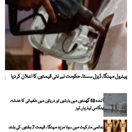
پیٹرول مہنگا، ڈیزل سستا، حکومت نے نئی قیمتوں کا اعلان کر دیا
پنج
آئندہ 48 گھنٹوں میں بارشوں اور دریاؤں میں طغیانی کا خدشہ،
ہنگامی تیاریاں تیز
عالمی مارکیٹ میں سونا مزید مہنگا ، قیمت 7 ہفتوں کی بلند