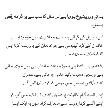
ہم ٹی وی پرشروع ہو رہا ہےاس سال کا سب سے بڑا ڈرامہ رقص
بسمل۔
اس سیریل کی کہانی ہمارے معاشرے میں موجود ایسے
خاندان کے گرد گھومتی ہے جو خاندان کے باہر رشتہ کرنا اپنی
انا کیخلاف سمجھتا ہے۔
رشتہ چاہے کتنا ہی باجوڑ ہو بات خاندان ہی میں جوڑی جاتی
ہے اور سچی محبت ہاتھ ملتی رہ جاتی ہے۔ عمران
اشرف’رقص بسمل‘ میں موسیٰ کا کردار نبھائیں گے۔
اپنے انسٹاگرام اکائونٹ پر عمران اشرف نے لکھا’میں آپ کو
اپنے اگلے کردار موسیٰ سے متعارف کراتا ہوں یہ ایک ایسا