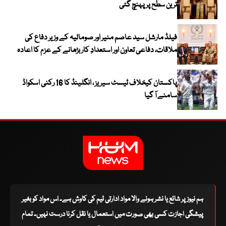
ترین سطح پر پہنچ گئی
فیلڈ مارشل سید عاصم منیر اور صومالیہ کے وزیر دفاع کی
ملاقات، دفاعی تعاون اور استعدادِ کار بڑھانے کے عزم کا اعادہ
پاکستان کیخلاف ٹیسٹ سیریز ، انگلینڈ کا 16 رکنی اسکواڈ
سامنے آ گیا
ہم نیوز پر شائع یا نشر ہونے والا مواد ادارتی ٹیم کی کاوش ہے۔ اس مواد کو بغیر
پیشگی اجازت کسی بھی صورت میں استعمال یا نقل کرنا درست نہیں۔ تمام