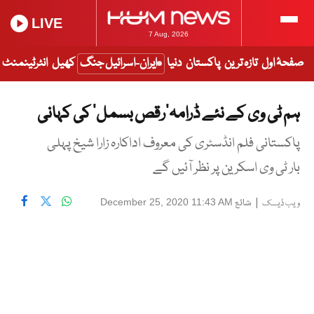
LIVE
7 Aug, 2026
صفحۂ اول
تازہ ترین
پاکستان
دنیا
ایران-اسرائیل جنگ
کھیل
انٹرٹینمنٹ
ہم ٹی وی کے نئے ڈرامہ’رقص بسمل‘ کی کہانی
پاکستانی فلم انڈسٹری کی معروف اداکارہ زارا شیخ پہلی
بار ٹی وی اسکرین پر نظر آئیں گے
|
شائع
December 25, 2020 11:43 AM
ویب ڈیسک