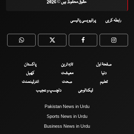
حقوق محفوظ ہیں © 2026
رابطہ کریں
پرائیویسی پالیسی
WhatsApp
Twitter
Facebook
Faceboo
صفحۂ اول
تازہ ترین
پاکستان
دنیا
معیشت
کھیل
تعلیم
صحت
انٹرٹینمنٹ
ٹیکنالوجی
دلچسپ و عجیب
Pakistan News in Urdu
Sports News in Urdu
Business News in Urdu