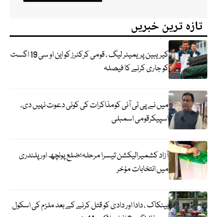
تازہ ترین خبریں
کیریبین پریمیئر لیگ ، قومی کرکٹرز کو این او سی 19 اگست
کو جاری کرنے کا فیصلہ
میں نے پی ٹی آئی کومذاکرات کی کوئی دعوت نہیں دی،
اسپیکرقومی اسمبلی
آزاد کشمیرالیکشن تیسرا مرحلہ؛ضلع پونچھ اور پلندری
میں انتخابات مؤخر
بینکاک ، دادا اور دادی کو قتل کرنے کے بعد ملزم کی اسکول