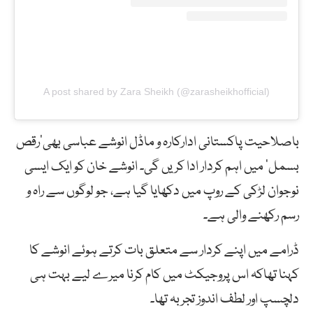
A post shared by Zara Sheikh (@zarasheikhofficial)
باصلاحیت پاکستانی ادارکارہ و ماڈل انوشے عباسی بھی’رقص
بسمل‘ میں اہم کردار ادا کریں گی۔ انوشے خان کو ایک ایسی
نوجوان لڑکی کے روپ میں دکھایا گیا ہے، جو لوگوں سے راہ و
رسم رکھنے والی ہے۔
ڈرامے میں اپنے کردار سے متعلق بات کرتے ہوئے انوشے کا
کہنا تھاکہ اس پروجیکٹ میں کام کرنا میرے لیے بہت ہی
دلچسپ اور لطف اندوز تجربہ تھا۔