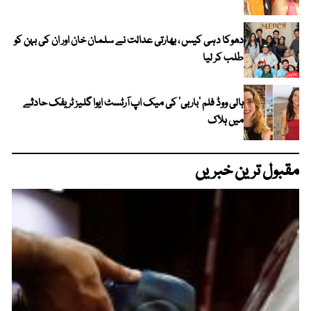
دھوکا دہی کیس ، بھارتی عدالت نے سلمان خان اور ان کی بہن کو
طلب کر لیا
ہالی ووڈ فلم ’باربی‘ کی میک اپ آرٹسٹ ایوا گلیز ٹریفک حادثے
میں ہلاک
مقبول ترین خبریں