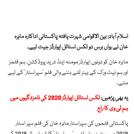
اسلام آباد: بین الاقوامی شہرت یافتہ پاکستانی اداکارہ ماہرہ
خان نے رواں برس دو لکس اسٹائل ایوارڈز جیت لیے۔
ماہرہ خان کو دونوں ایوارڈز مومنہ اینڈ درید پروڈکشن، ہم فلمز
اور ہم نیٹ ورک کے بینر تلے بننے والی فلم ’سپراسٹار‘ کے لیے
ملے۔
یہ بھی پڑھیں:
لکس اسٹائل ایوارڈز 2020 کی نامزدگیوں میں
ہم ٹی وی کا راج
پاکستانی فلموں کی سپراسٹار ماہرہ خان کی فلم سپر اسٹار
2019 میں ریلیز ہوئی تھی۔ ’سپر اسٹار‘ کا شمار سال 2019 کی