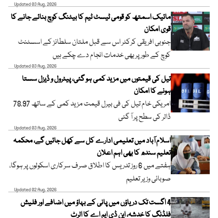
Updated 03 Aug, 2026
مائیک اسمتھ کو قومی ٹیسٹ ٹیم کا بیٹنگ کوچ بنائے جانے کا
قوی امکان
جنوبی افریقی کرکٹر اس سے قبل ملتان سلطانز کے اسسٹنٹ
کوچ کے طور پر بھی خدمات انجام دے چکے ہیں
Updated 03 Aug, 2026
تیل کی قیمتوں میں مزید کمی ہو گئی، پیٹرول و ڈیزل سستا
ہونے کا امکان
امریکی خام تیل کی فی بیرل قیمت مزید کمی کے ساتھ 78.97
ڈالر کی سطح پر آ گئی
Updated 03 Aug, 2026
اسلام آباد میں تعلیمی ادارے کل سے کھل جائیں گے، محکمہ
تعلیم سندھ کا بھی اہم اعلان
ہفتے میں 6 روز تدریس کا اطلاق صرف سرکاری اسکولوں پر ہوگا،
صوبائی وزیر تعلیم
Updated 02 Aug, 2026
4 اگست تک دریاؤں میں پانی کے بہاؤ میں اضافے اور فلیش
فلڈنگ کا خدشہ، این ڈی ایم اے کا الرٹ