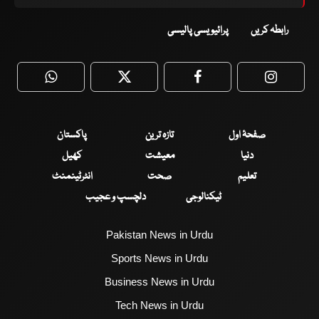
رابطہ کریں
پرائیویسی پالیسی
WhatsApp
Twitter
Facebook
Faceboo
صفحۂ اول
تازہ ترین
پاکستان
دنیا
معیشت
کھیل
تعلیم
صحت
انٹرٹینمنٹ
ٹیکنالوجی
دلچسپ و عجیب
Pakistan News in Urdu
Sports News in Urdu
Business News in Urdu
Tech News in Urdu