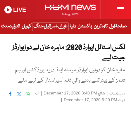
LIVE
6 Aug, 2026
صفحۂ اول
تازہ ترین
پاکستان
دنیا
ایران-اسرائیل جنگ
کھیل
انٹرٹینمنٹ
لکس اسٹائل ایوارڈ 2020: ماہرہ خان نے دو ایوارڈز
جیت لیے
ماہرہ خان کو دونوں ایوارڈز مومنہ اینڈ درید پروڈکشن اور ہم
فلمز کے بینر تلے بننے والی فلم ’سپراسٹار‘ کے لیے ملے
|
شائع
|
اپ
December 17, 2020 3:40 PM
ویب ڈیسک
ڈیٹ
|
December 17, 2020 5:20 PM