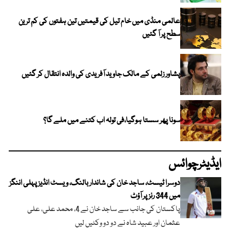
عالمی منڈی میں خام تیل کی قیمتیں تین ہفتوں کی کم ترین
سطح پر آ گئیں
پشاور زلمی کے مالک جاوید آفریدی کی والدہ انتقال کر گئیں
سونا پھر سستا ہوگیا،فی تولہ اب کتنے میں ملے گا؟
ایڈیٹرچوائس
دوسرا ٹیسٹ، ساجد خان کی شاندار بالنگ، ویسٹ انڈیز پہلی اننگز
میں 344 رنز پر آؤٹ
پاکستان کی جانب سے ساجد خان نے 4، محمد علی، علی
عثمان اور عبید شاہ نے دو دو وکٹیں لیں