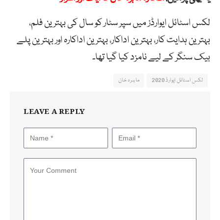
لکس اسٹائل ایوارڈز میں سپر سٹار کو سال کی بہترین فلم،
بہترین ہدایت کار، بہترین اداکار، بہترین اداکارہ اور بہترین پلے
بیک سنگر کے لیے نامزد کیا گیا تھا۔
لکس اسٹائل ایوارڈ 2020
ماہرہ خان
LEAVE A REPLY