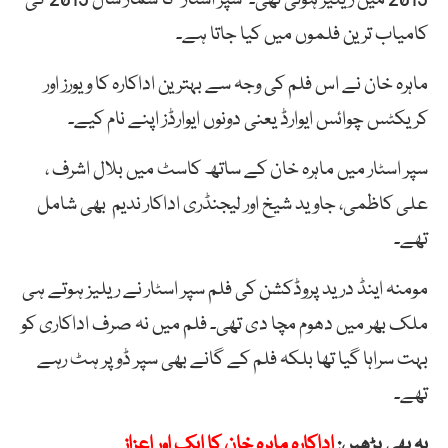
کامیاب ترین فلموں میں کیا جاتا ہے۔
ماہرہ خان نے اس فلم کی وجہ سے بہترین اداکارہ کا ویورز اور
کریکٹس چوائس ایوارڈ یعنی دونوں ایوارڈز اپنے نام کیے۔
سپر اسٹار میں ماہرہ خان کے ساتھ کاسٹ میں بلال اشرف ،
علی کاظمی، جاوید شیخ اور لیجنڈری اداکار ندیم بھی شامل
تھے۔
مومنہ اینڈ درید پروڈکشن کی فلم سپر اسٹار نے ریلیز ہوتے ہی
ملک بھر میں دھوم مچا دی تھی۔ فلم میں نہ صرف اداکاری کو
بہت سراہا گیا تھا بلکہ فلم کے گانے بھی سپر ڈوپر ہٹ رہے
تھے۔
یہ بھی پڑھیں:
اداکارہ ماہرہ خان کا ایک اور اعزاز