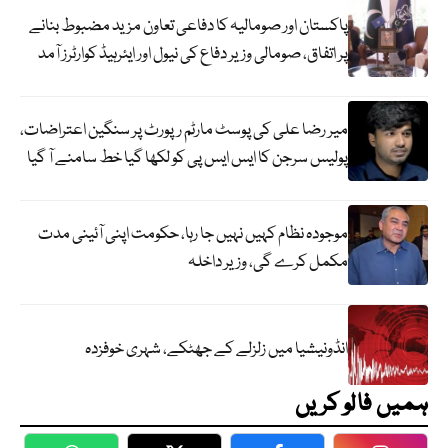
پاکستان اور صومالیہ کا دفاعی تعاون مزید مضبوط بنانے
پر اتفاق، صومالی وزیر دفاع کی نیول اور ایئرہیڈ کوارٹرز آمد
میر رضا علی کی پوسٹ مارٹم رپورٹ پر سنگین اعتراضات،
پولیس سرجن کا ایس ایس پی کو لکھا گیا خط سامنے آ گیا
موجودہ نظام کہیں نہیں جا رہا، حکومت اپنی آئینی مدت
مکمل کرے گی، وزیر داخلہ
انڈونیشیا میں زلزلے کے جھٹکے، شہری خوفزدہ
ہمیں فالو کریں