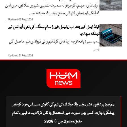
راولپنڈی، جہلم، گوجرانوالہ سمیت نشیبی شہری علاقوں میں اربن
فلڈنگ اور بارش کا پانی جمع ہونے کا خدشہ ہے
Updated 02 Aug, 2026
فولڈ ایبل کے بعد اب رولیبل فون؟ سام سنگ کی نئی ڈیوائس نے
تہلکہ مچا دیا
سب سے زیادہ توجہ زیڈ نائن کوڈ نیم والی ڈیوائس نے حاصل کی
ہے
Updated 01 Aug, 2026
ہم نیوز پر شائع یا نشر ہونے والا مواد ادارتی ٹیم کی کاوش ہے۔ اس مواد کو بغیر
پیشگی اجازت کسی بھی صورت میں استعمال یا نقل کرنا درست نہیں۔ تمام
حقوق محفوظ ہیں © 2026