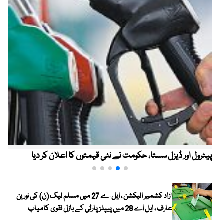
پیٹرول اور ڈیزل سستا، حکومت نے نئی قیمتوں کا اعلان کر دیا
آزاد کشمیر الیکشن ، ایل اے 27 میں مسلم لیگ (ن) کی نورین
عارف ، ایل اے 28 میں پیپلز پارٹی کے بازل نقوی کامیاب