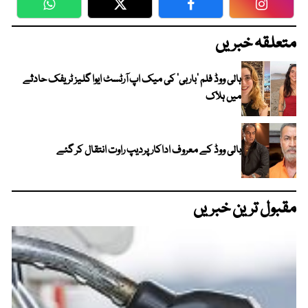
WhatsApp
Twitter
Facebook
Faceboo
متعلقہ خبریں
ہالی ووڈ فلم ’باربی‘ کی میک اپ آرٹسٹ ایوا گلیز ٹریفک حادثے
میں ہلاک
بالی ووڈ کے معروف اداکار پردیپ راوت انتقال کر گئے
مقبول ترین خبریں