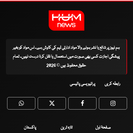
ہم نیوز پر شائع یا نشر ہونے والا مواد ادارتی ٹیم کی کاوش ہے۔ اس مواد کو بغیر
پیشگی اجازت کسی بھی صورت میں استعمال یا نقل کرنا درست نہیں۔ تمام
حقوق محفوظ ہیں © 2026
رابطہ کریں
پرائیویسی پالیسی
WhatsApp
Twitter
Facebook
Faceboo
صفحۂ اول
تازہ ترین
پاکستان