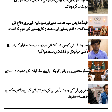
بلوچستان میں سیکیورٹی فورسز کی کامیاب کارروائیاں، 12
دہشت گرد ہلاک
فیلڈ مارشل سید عاصم منیر اور صومالیہ کے وزیر دفاع کی
ملاقات، دفاعی تعاون اور استعدادِ کار بڑھانے کے عزم کا اعادہ
میر رضا علی کیس، قبر کشائی اور دوبارہ پوسٹ مارٹم کے لیے 8
رکنی میڈیکل بورڈ تشکیل دے دیا گیا
حکومت نے پی ٹی آئی کو ایک بارپھر مذاکرات کی دعوت دے دی
بانی پی ٹی آئی اور بشریٰ بی بی کی قیدِ تنہائی کیس، دلائل مکمل،
فیصلہ محفوظ