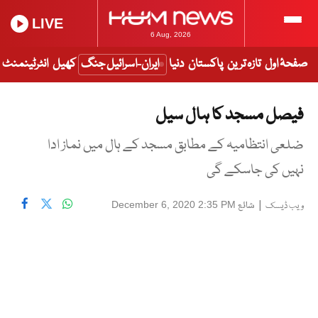
LIVE
6 Aug, 2026
صفحۂ اول
تازہ ترین
پاکستان
دنیا
ایران-اسرائیل جنگ
کھیل
انٹرٹینمنٹ
فیصل مسجد کا ہال سیل
ضلعی انتظامیہ کے مطابق مسجد کے ہال میں نماز ادا
نہیں کی جاسکے گی
|
شائع
December 6, 2020 2:35 PM
ویب ڈیسک