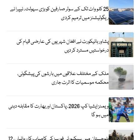
25 کلو واٹ تک کے سولر صارفین کو بڑی سہولت، نیپرا نے
ریگولیشنز میں ترمیم کردی
پشاور ہائیکورٹ نے افغان شہریوں کی عارضی قیام کی
درخواستیں مسترد کر دیں
ملک کے مختلف علاقوں میں بارشوں کی پیشگوئی،
محکمہ موسمیات کا الرٹ جاری
ویمنز ایشیا کپ 2026، پاکستان اور بھارت کا مقابلہ دبئی
میں ہو گا
بلوچستان میں سیکیورٹی فورسز کی کامیاب کارروائیاں، 12