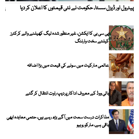
پیٹرول اور ڈیزل سستا، حکومت نے نئی قیمتوں کا اعلان کر دیا
پیٹ
پی سی بی کا ایکشن، غیر منظور شدہ لیگ کھیلنے والے کرکٹرز
کیلئے سخت وارننگ
عالمی مارکیٹ میں سونے کی قیمت میں بڑا اضافہ
بالی ووڈ کے معروف اداکار پردیپ راوت انتقال کر گئے
مذاکرات درست سمت میں آگے بڑھ رہے ہیں، حتمی معاہدہ ابھی
باقی ہے، مارکو روبیو