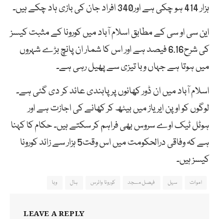
ہزار 414 ہو چکی ہے اور340 افراد جان کی بازی ہاد چکے ہیں۔
این سی او سی کے مطابق اسلام آباد میں کورونا کے مثبت کیسز
کی شرح6.16 فیصد ہے اور اس کا شمار ان پانچ بڑے شہروں
میں ہوتا ہے جہاں وبا تیزی سے پھیل رہی ہے۔
اسلام آباد میں ان ڈور کھانوں پر پابندی عائد کر دی گئی ہے۔
لوگوں کو اوپن ایریاز میں بیٹھ کر کھانے کی اجازت ہے اور
ہوٹل ٹیک اوے سروس بھی فراہم کر سکتے ہیں۔ حکام کا کہنا
ہے کہ وفاقی درالحکومت میں اس وقت5 ہزار سے زائد کورونا
کیسز ہیں۔
اموات
سیل
فیصل مسجد
کورونا وائرس
ہال
وبا
LEAVE A REPLY