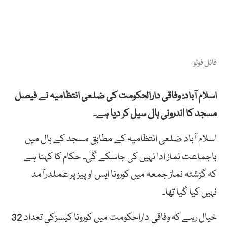
فائل فوٹو
اسلام
آباد: وفاقی دارالحکومت کی ضلعی انتظامیہ نے
فیصل
مسجد
کا
اندرونی
ہال سیل کر دیا ہے۔
اسلام
آباد
ضلعی
انتظامیہ
کے
مطابق
مسجد
کے
ہال
میں
باجماعت
نماز
ادا
نہیں
کی
جاسکے
گی۔ حکام کا کہنا ہے
کہ
گزشتہ
نماز
جمعہ
میں
کورونا ایس
او
پیز
پر
عملدرآمد
نہیں
کیا
گیا تھا۔
خیال رہے کہ وفاقی داراحکومت میں کورونا کیسزکی تعداد 32