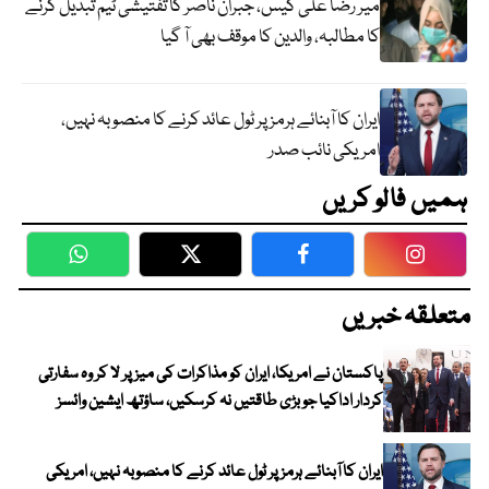
میر رضا علی کیس، جبران ناصر کا تفتیشی ٹیم تبدیل کرنے
کا مطالبہ، والدین کا موقف بھی آ گیا
ایران کا آبنائے ہرمز پر ٹول عائد کرنے کا منصوبہ نہیں،
امریکی نائب صدر
ہمیں فالو کریں
WhatsApp
Twitter
Facebook
Faceboo
متعلقہ خبریں
پاکستان نے امریکا، ایران کو مذاکرات کی میز پر لا کر وہ سفارتی
کردار اداکیا جو بڑی طاقتیں نہ کرسکیں، ساؤتھ ایشین وائسز
ایران کا آبنائے ہرمز پر ٹول عائد کرنے کا منصوبہ نہیں، امریکی