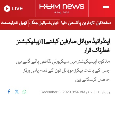
LIVE
9 Aug, 2026
صفحۂ اول
تازہ ترین
پاکستان
دنیا
ایران-اسرائیل جنگ
کھیل
انٹرٹینمنٹ
اینڈرائیڈ موبائل صارفین کیلئے11اپیلیکیشنز
خطرناک قرار
مذکورہ اپیلیکیشنز میں سیکیورٹی نقائص پائے گئے ہیں
جس کے باعث ہیکرز موبائل فون کے تمام پاس ورڈز
حاصل کرسکتے ہیں
|
شائع
December 6, 2020 9:56 AM
ویب ڈیسک