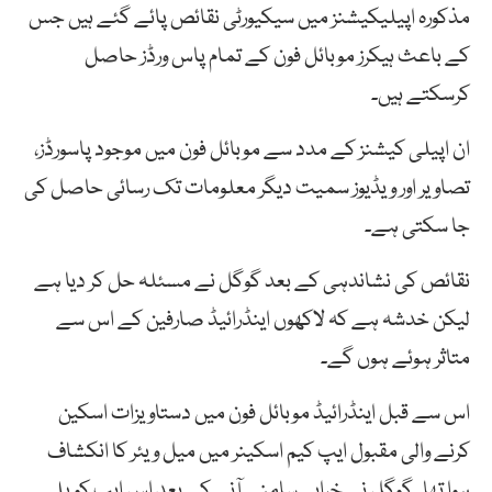
مذکورہ اپیلیکیشنز میں سیکیورٹی نقائص پائے گئے ہیں جس
کے باعث ہیکرز موبائل فون کے تمام پاس ورڈز حاصل
کرسکتے ہیں۔
ان اپیلی کیشنز کے مدد سے موبائل فون میں موجود پاسورڈز،
تصاویر اور ویڈیوز سمیت دیگر معلومات تک رسائی حاصل کی
جا سکتی ہے۔
نقائص کی نشاندہی کے بعد گوگل نے مسئلہ حل کر دیا ہے
لیکن خدشہ ہے کہ لاکھوں اینڈرائیڈ صارفین کے اس سے
متاثر ہوئے ہوں گے۔
اس سے قبل اینڈرائیڈ موبائل فون میں دستاویزات اسکین
کرنے والی مقبول ایپ کیم اسکینر میں میل ویئر کا انکشاف
ہوا تھا۔ گوگل نے خرابی سامنے آنے کے بعد اس ایپ کو پلے