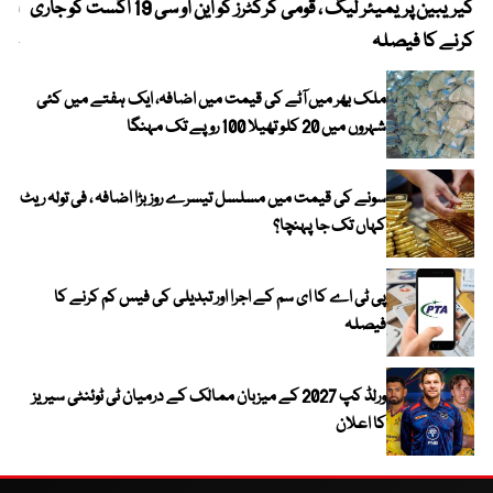
کیریبین پریمیئر لیگ ، قومی کرکٹرز کو این او سی 19 اگست کو جاری
آز
کرنے کا فیصلہ
چھی
ملک بھر میں آٹے کی قیمت میں اضافہ، ایک ہفتے میں کئی
شہروں میں 20 کلو تھیلا 100 روپے تک مہنگا
سونے کی قیمت میں مسلسل تیسرے روز بڑا اضافہ ، فی تولہ ریٹ
کہاں تک جا پہنچا؟
پی ٹی اے کا ای سم کے اجرا اور تبدیلی کی فیس کم کرنے کا
فیصلہ
ورلڈ کپ 2027 کے میزبان ممالک کے درمیان ٹی ٹوئنٹی سیریز
کا اعلان