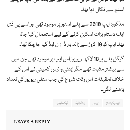
اسٹور سے نکال دیا تھا۔
مذکورہ ایپ 2010 سے پلے اسٹور پر موجود تھی اور اسے پی ڈی
ایف دستاویزات اسکین کرنے کے لیے استعمال کیا جاتا
تھا۔ ایپ کو 10 کروڑ سے زائد بار ڈاﺅن لوڈ کیا جاچکا تھا۔
گوگل پلے پر 18 لاکھ ریویوز اس ایپ پر موجود تھے جن میں
سے بیشتر مثبت تھے مگر اینٹی وائرس کمپنی نے اس کے
خلاف تحقیقات اس وقت شروع کی جب منفی ریویوز کی تعداد
بڑھنے لگی۔
اپیلیکیشنز
ایپس
اینڈرائیڈ
ٹیکنالوجی
LEAVE A REPLY