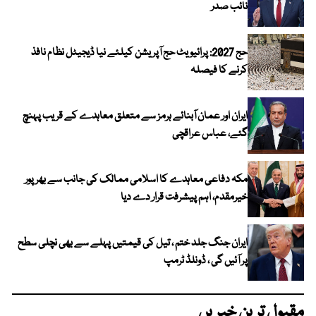
نائب صدر
حج 2027: پرائیویٹ حج آپریشن کیلئے نیا ڈیجیٹل نظام نافذ
کرنے کا فیصلہ
ایران اور عمان آبنائے ہرمز سے متعلق معاہدے کے قریب پہنچ
گئے، عباس عراقچی
مکہ دفاعی معاہدے کا اسلامی ممالک کی جانب سے بھرپور
خیرمقدم، اہم پیشرفت قرار دے دیا
ایران جنگ جلد ختم ، تیل کی قیمتیں پہلے سے بھی نچلی سطح
پر آئیں گی ، ڈونلڈ ٹرمپ
مقبول ترین خبریں