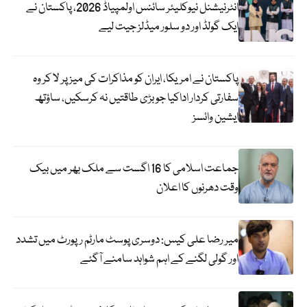
انٹرنیشنل نیوکلیئر سائنس اولمپیاڈ 2026، پاکستان نے
ایک گولڈ اور دو سلور میڈلز جیت لیے
پاکستان نے امریکا، ایران کو مذاکرات کی میز پر لا کر وہ
سفارتی کردار اداکیا جو بڑی طاقتیں نہ کرسکیں، ساؤتھ
ایشین وائسز
جماعت اسلامی کا 16 اگست سے ملک بھر میں بیک
وقت دھرنوں کا اعلان
میر رضا علی کیس: دوسری پوسٹ مارٹم رپورٹ میں تشدد
اور گولی لگنے کے اہم شواہد سامنے آگئے