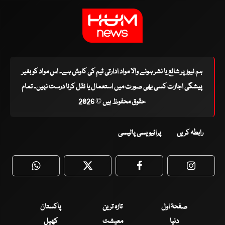
ہم نیوز پر شائع یا نشر ہونے والا مواد ادارتی ٹیم کی کاوش ہے۔ اس مواد کو بغیر
پیشگی اجازت کسی بھی صورت میں استعمال یا نقل کرنا درست نہیں۔ تمام
حقوق محفوظ ہیں © 2026
رابطہ کریں
پرائیویسی پالیسی
WhatsApp
Twitter
Facebook
Faceboo
صفحۂ اول
تازہ ترین
پاکستان
دنیا
معیشت
کھیل