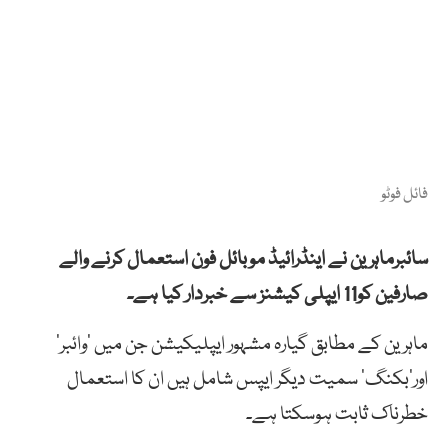
فائل فوٹو
سائبرماہرین نے اینڈرائیڈ موبائل فون استعمال کرنے والے
صارفین کو11 ایپلی کیشنز سے خبردار کیا ہے۔
ماہرین کے مطابق گیارہ مشہور ایپلیکیشن جن میں ’وائبر‘
اور’بکنگ‘ سمیت دیگر ایپس شامل ہیں ان کا استعمال
خطرناک ثابت ہوسکتا ہے۔