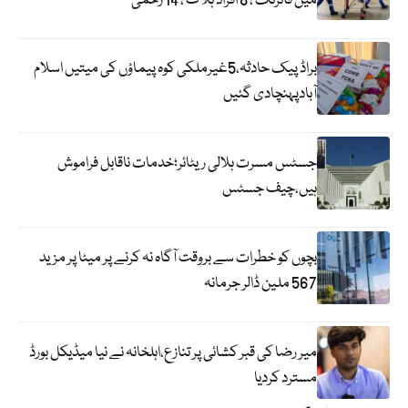
میں فائرنگ ، 8 افراد ہلاک ، 14 زخمی
براڈ پیک حادثہ،5غیرملکی کوہ پیماؤں کی میتیں اسلام
آبادپہنچادی گئیں
جسٹس مسرت ہلالی ریٹائر؛خدمات ناقابل فراموش
ہیں،چیف جسٹس
بچوں کو خطرات سے بروقت آگاہ نہ کرنے پر میٹا پر مزید
567 ملین ڈالر جرمانہ
میر رضا کی قبر کشائی پر تنازع،اہلخانہ نے نیا میڈیکل بورڈ
مسترد کردیا