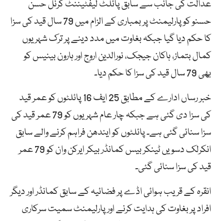
عدالت کی جانب سے سابق پائلٹ لیفٹیننٹ کرنل حسن
حسنو کو پارلیمنٹ پر بمباری کے الزام میں 79 سال قید کی سزا
کا حکم دیا گیا جبکہ بغاوت میں مدد دینے پر ترک شہریوں
کمال بتماز، ہاکان جیجک، نورالدین اروج اور ہارون بینیس کو
بھی 79 سال قید کی سزا کا حکم دیا۔
خبر رساں ادارے کے مطابق 25 ایف 16 پائلٹوں کو عمر قید
کی سزا دی گئی ہے جبکہ چار عام شہریوں کو 79 عمر قید کی
سزا سنائی گئی ہے۔ پائلٹوں کو ایندھن فراہم کرنے والے سابق
انکرلک دسویں ٹینکر بیس کمانڈر بیکر ایرکن وان کو 79 عمر
قید کی سزا سنائی گئی۔
انقرہ کے قریب ہوائی اڈے پر فضائیہ کے سابق کمانڈر اور دیگر
افراد پر بغاوت کی ہدایت کرنے اور پارلیمنٹ سمیت سرکاری