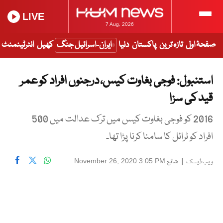
LIVE
7 Aug, 2026
صفحۂ اول
تازہ ترین
پاکستان
دنیا
ایران-اسرائیل جنگ
کھیل
انٹرٹینمنٹ
استنبول: فوجی بغاوت کیس، درجنوں افراد کو عمر
قید کی سزا
2016 کو فوجی بغاوت کیس میں ترک عدالت میں 500
افراد کو ٹرائل کا سامنا کرنا پڑا تھا۔
|
شائع
November 26, 2020 3:05 PM
ویب ڈیسک