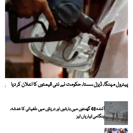
پیٹرول مہنگا، ڈیزل سستا، حکومت نے نئی قیمتوں کا اعلان کر دیا
پنج
آئندہ 48 گھنٹوں میں بارشوں اور دریاؤں میں طغیانی کا خدشہ،
ہنگامی تیاریاں تیز