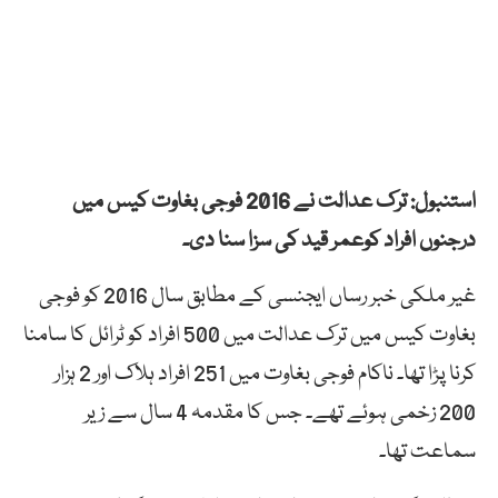
استنبول: ترک عدالت نے 2016 فوجی بغاوت کیس میں
درجنوں افراد کوعمر قید کی سزا سنا دی۔
غیر ملکی خبر رساں ایجنسی کے مطابق سال 2016 کو فوجی
بغاوت کیس میں ترک عدالت میں 500 افراد کو ٹرائل کا سامنا
کرنا پڑا تھا۔ ناکام فوجی بغاوت میں 251 افراد ہلاک اور 2 ہزار
200 زخمی ہوئے تھے۔ جس کا مقدمہ 4 سال سے زیر
سماعت تھا۔