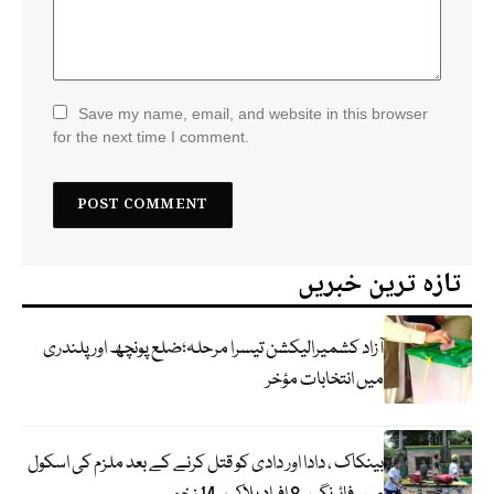
Save my name, email, and website in this browser
for the next time I comment.
تازہ ترین خبریں
آزاد کشمیرالیکشن تیسرا مرحلہ؛ضلع پونچھ اور پلندری
میں انتخابات مؤخر
بینکاک ، دادا اور دادی کو قتل کرنے کے بعد ملزم کی اسکول