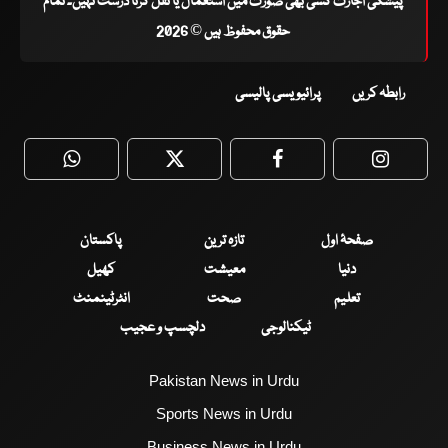
پیشگی اجازت کسی بھی صورت میں استعمال یا نقل کرنا درست نہیں۔ تمام
حقوق محفوظ ہیں © 2026
رابطہ کریں
پرائیویسی پالیسی
WhatsApp
Twitter
Facebook
Faceboo
صفحۂ اول
تازہ ترین
پاکستان
دنیا
معیشت
کھیل
تعلیم
صحت
انٹرٹینمنٹ
ٹیکنالوجی
دلچسپ و عجیب
Pakistan News in Urdu
Sports News in Urdu
Business News in Urdu