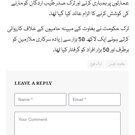
عمارتوں پر بمباری کرنے اور ترک صدر طیب اردگان کو مارنے
کی کوشش کرنے کا الزام عائد کیا گیا تھا۔
ترک حکومت نے بغاوت کے مبینہ حامیوں کے خلاف کارروائی
کرتے ہوئے ایک لاکھ 50 ہزار سے زیادہ سرکاری ملازمین کو
برطرف اور 50 ہزار افراد کو گرفتار کیا تھا۔
بغاوت کیس
ترک فوج
LEAVE A REPLY