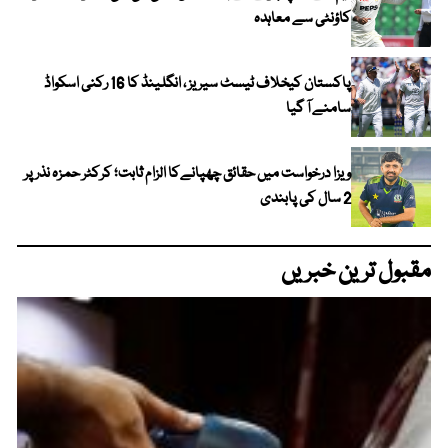
کاؤنٹی سے معاہدہ
پاکستان کیخلاف ٹیسٹ سیریز ، انگلینڈ کا 16 رکنی اسکواڈ
سامنے آ گیا
ویزا درخواست میں حقائق چھپانےکا الزام ثابت؛ کرکٹر حمزہ نذر پر
2 سال کی پابندی
مقبول ترین خبریں