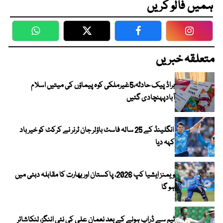
ہمیں فالو کریں
WhatsApp
Twitter
Facebook
Faceboo
متعلقہ خبریں
براڈ پیک حادثہ،5غیرملکی کوہ پیماؤں کی میتیں اسلام
آبادپہنچادی گئیں
انگلینڈ کے 25 سالہ فاسٹ باؤلر جان ٹرنر نے کرکٹ کو خیر باد
کہہ دیا
ویمنز ایشیا کپ 2026، پاکستان اور بھارت کا مقابلہ دبئی میں
ہو گا
ٹیم سے ڈراپ ہونے کے بعد نعمان علی کی نئی اننگز، لنکاشائر