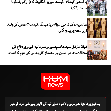
پاکستان کیخلاف ٹیسٹ سیریز ، انگلینڈ کا 16 رکنی اسکواڈ
سامنے آ گیا
عالمی مارکیٹ میں سونا مزید مہنگا ، قیمت 7 ہفتوں کی بلند
ترین سطح پر پہنچ گئی
فیلڈ مارشل سید عاصم منیر اور صومالیہ کے وزیر دفاع کی
ملاقات، دفاعی تعاون اور استعدادِ کار بڑھانے کے عزم کا اعادہ
ہم نیوز پر شائع یا نشر ہونے والا مواد ادارتی ٹیم کی کاوش ہے۔ اس مواد کو بغیر