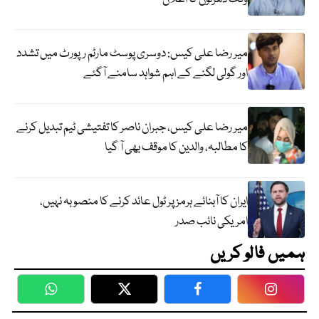
میر رضا علی کیس: دوسری پوسٹ مارٹم رپورٹ میں تشدد
اور گولی لگنے کے اہم شواہد سامنے آگئے
میر رضا علی کیس، جبران ناصر کا تفتیشی ٹیم تبدیل کرنے
کا مطالبہ، والدین کا موقف بھی آ گیا
ایران کا آبنائے ہرمز پر ٹول عائد کرنے کا منصوبہ نہیں،
امریکی نائب صدر
ہمیں فالو کریں
WhatsApp
Twitter
Facebook
Faceboo