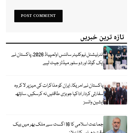
تازہ ترین خبریں
انٹرنیشنل نیوکلیئر سائنس اولمپیاڈ 2026، پاکستان نے
ایک گولڈ اور دو سلور میڈلز جیت لیے
پاکستان نے امریکا، ایران کو مذاکرات کی میز پر لا کر وہ
سفارتی کردار اداکیا جو بڑی طاقتیں نہ کرسکیں، ساؤتھ
ایشین وائسز
جماعت اسلامی کا 16 اگست سے ملک بھر میں بیک
وقت دھرنوں کا اعلان