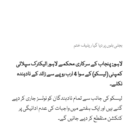
بجلی بلوں پر دیا گیا ریلیف ختم
لاہور: پنجاب کے سرکاری محکمے لاہور الیکٹرک سپلائی
کمپنی (لیسکو) کے سوا 4 ارب روپے سے زائد کے نادہندہ
نکلے۔
لیسکو کی جانب سے تمام نادہندگان کو نوٹسز جاری کر دیے
گئے ہیں اور ایک ہفتے میں واجبات کی عدم ادائیگی پر
کنکشن منقطع کر دیے جائیں گے۔