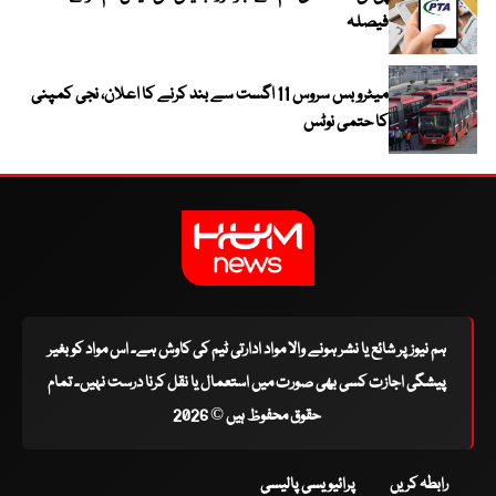
فیصلہ
میٹرو بس سروس 11 اگست سے بند کرنے کا اعلان، نجی کمپنی
کا حتمی نوٹس
ہم نیوز پر شائع یا نشر ہونے والا مواد ادارتی ٹیم کی کاوش ہے۔ اس مواد کو بغیر
پیشگی اجازت کسی بھی صورت میں استعمال یا نقل کرنا درست نہیں۔ تمام
حقوق محفوظ ہیں © 2026
رابطہ کریں
پرائیویسی پالیسی