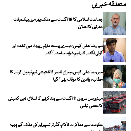
متعلقہ خبریں
جماعت اسلامی کا 16 اگست سے ملک بھر میں بیک وقت
دھرنوں کا اعلان
میر رضا علی کیس: دوسری پوسٹ مارٹم رپورٹ میں تشدد اور
گولی لگنے کے اہم شواہد سامنے آگئے
میر رضا علی کیس، جبران ناصر کا تفتیشی ٹیم تبدیل کرنے کا
مطالبہ، والدین کا موقف بھی آ گیا
میٹرو بس سروس 11 اگست سے بند کرنے کا اعلان، نجی کمپنی
کا حتمی نوٹس
حکومت سے مذاکرات ناکام، گڈز ٹرانسپورٹرز کی ملک گیر پہیہ