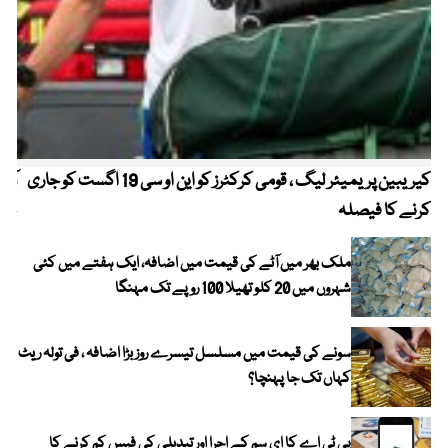
کیریبین پریمیئر لیگ ، قومی کرکٹرز کو این او سی 19 اگست کو جاری
آز
کرنے کا فیصلہ
چھی
ملک بھر میں آٹے کی قیمت میں اضافہ، ایک ہفتے میں کئی
شہروں میں 20 کلو تھیلا 100 روپے تک مہنگا
سونے کی قیمت میں مسلسل تیسرے روز بڑا اضافہ ، فی تولہ ریٹ
کہاں تک جا پہنچا؟
پی ٹی اے کا ای سم کے اجرا اور تبدیلی کی فیس کم کرنے کا