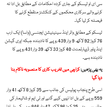
سی ای او لیسکو کے جاری کردہ احکامات کے مطابق بل ادا نہ
کرنے والے سرکاری محکموں کے کنکشنز منقطع کرنے کا
فیصلہ کر لیا گیا۔
لیسکو کے مطابق واٹر اینڈ سینیٹیشن ایجنسی (واسا) ایک ارب
76 کروڑ 92 لاکھ 9 ہزار 439 روپے کا نادہندہ جبکہ ایری گیشن
اینڈ پاور ڈیپارٹمنٹ 40 کروڑ 33 لاکھ 39 ہزار 431 روپے کا
نادہندہ ہے۔
یہ بھی پڑھیں:
کراچی میں تخریب کاری کا منصوبہ ناکام بنا
دیا گیا
اسی طرح پنجاب پولیس کی جانب سے 35 کروڑ 8 لاکھ 41 ہزار
559 روپے کے بل ادا نہیں کیے گئے اور ٹی ایم او شالیمار کی
جانب سے بھی 25 کروڑ 96 لاکھ 47 ہزار 846 روپے کے بل ادا