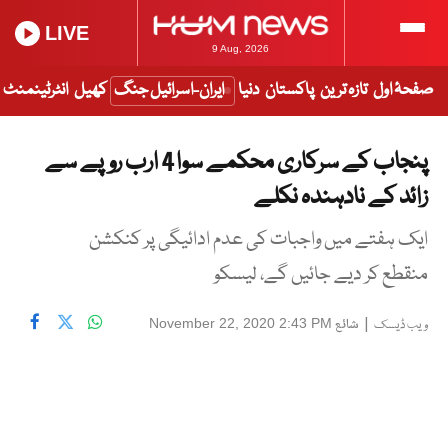
LIVE
9 Aug, 2026
صفحۂ اول
تازہ ترین
پاکستان
دنیا
ایران-اسرائیل جنگ
کھیل
انٹرٹینمنٹ
پنجاب کے سرکاری محکمے سوا 4 ارب روپے سے
زائد کے نادہندہ نکلے
ایک ہفتے میں واجبات کی عدم ادائیگی پر کنکشن
منقطع کر دیے جائیں گے، لیسکو
|
شائع
November 22, 2020 2:43 PM
ویب ڈیسک