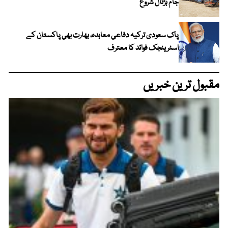
جام ہڑتال شروع
پاک سعودی ترکیہ دفاعی معاہدہ، بھارت بھی پاکستان کے
اسٹریٹجک فوائد کا معترف
مقبول ترین خبریں