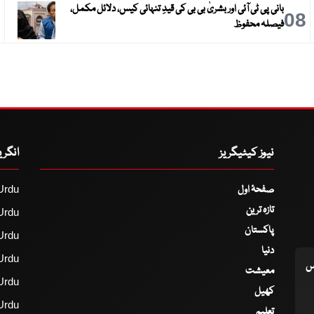
بانی پی ٹی آئی اور بشریٰ بی بی کی قیدِ تنہائی کیس، دلائل مکمل،
9
08
فیصلہ محفوظ
نیوز کیٹیگریز
انگر
صفحۂ اول
Urdu
تازہ ترین
Urdu
پاکستان
Urdu
دنیا
Urdu
اس
معیشت
Urdu
کھیل
Urdu
تعلیم