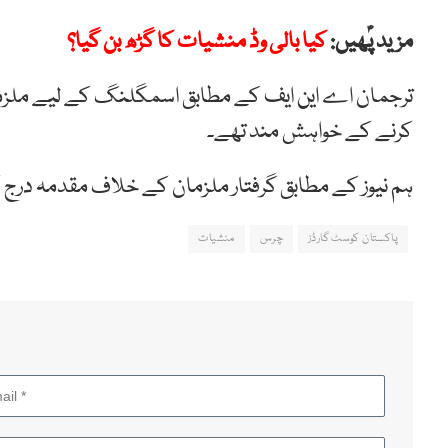
مزید پؑھیں:
کیا بالی وڈ منشیات کا گڑھ بن گیا؟
ترجمان اے این ایف کے مطابق اسمگلنگ کے لیے ملزما
کرنے کے خواہش مند تھے۔
ہم نیوز کے مطابق گرفتار ملزمان کے خلاف مقدمہ درج
پاکستان کوسٹ گارڈز
چرس
منشیات