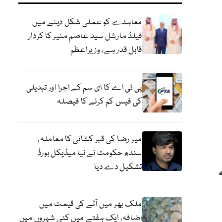
معاہدے کو عملی شکل دینے میں
فیلڈ مارشل سید عاصم منیر کا کردار
قابل قدر ہے، وزیراعظم
پی ٹی اے کا ای سم کے اجرا اور تبدیلی
کی فیس کم کرنے کا فیصلہ
میر رضا کی قبر کشائی کا معاملہ،
سندھ حکومت نے نیا میڈیکل بورڈ
تشکیل دے دیا
ملک بھر میں آٹے کی قیمت میں
اضافہ، ایک ہفتے میں کئی شہروں میں