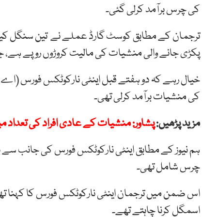
کی چرس برآمد کرلی گئی۔
ترجمان کے مطابق کوسٹ گارڈ عملے نے تین سنگل کیبن 
پکڑی جانے والی منشیات کی مالیت کروڑوں روپے ہے، 
خیال رہے کہ دو ہفتے قبل اینٹی نارکوٹکس فورس (اے ای
کی منشیات برآمد کرلی تھی۔
مزید پڑھیں:
پشاور: منشیات کے عادی افراد کی تعداد م
چرس شامل تھی۔
اس ضمن میں ترجمان اینٹی نارکوٹکس فورس کا کہنا تھ
اسمگل کرنا چاہتے تھے۔