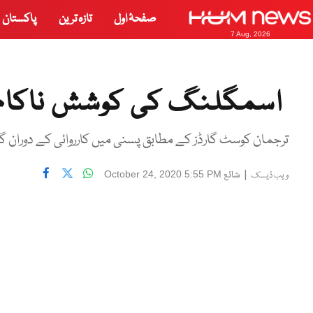
صفحۂ اول
تازہ ترین
پاکستان
7 Aug, 2026
اسمگلنگ کی کوشش ناکام، 3 ہزار کلو سے زائد چرس برا
ترجمان کوسٹ گارڈز کے مطابق پسنی میں کارروائی کے دوران گا
|
شائع
October 24, 2020 5:55 PM
ویب ڈیسک