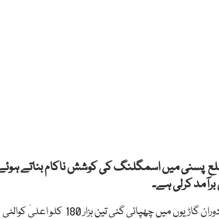
لع پسنی میں اسمگلنگ کی کوشش ناکام بناتے ہوئے
برآمد کرلی ہے۔
ترجمان کوسٹ گارڈزکے مطابق پسنی میں کارروائی کے دوران گاڑیوں میں چھپائی گئی تین ہزار 180 کلو اعلیٰ کوالٹی