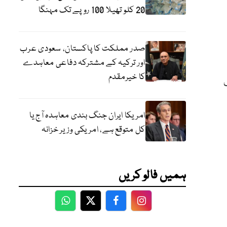
20 کلو تھیلا 100 روپے تک مہنگا
صدر مملکت کا پاکستان، سعودی عرب
اور ترکیہ کے مشترکہ دفاعی معاہدے
کا خیرمقدم
امریکا ایران جنگ بندی معاہدہ آج یا
کل متوقع ہے، امریکی وزیر خزانہ
ہمیں فالو کریں
WhatsApp
Twitter
Facebook
Facebook