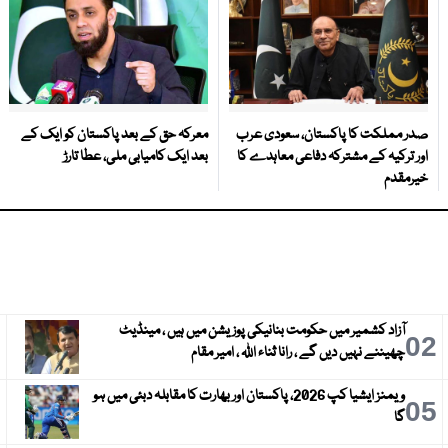
صدر مملکت کا پاکستان، سعودی عرب
معرکہ حق کے بعد پاکستان کو ایک کے
اور ترکیہ کے مشترکہ دفاعی معاہدے کا
بعد ایک کامیابی ملی، عطا تارڑ
خیرمقدم
آزاد کشمیر میں حکومت بنانیکی پوزیشن میں ہیں ، مینڈیٹ
3
02
چھیننے نہیں دیں گے ، رانا ثناء اللہ ، امیر مقام
ویمنز ایشیا کپ 2026، پاکستان اور بھارت کا مقابلہ دبئی میں ہو
6
05
گا