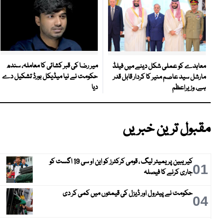
میر رضا کی قبر کشائی کا معاملہ، سندھ
معاہدے کو عملی شکل دینے میں فیلڈ
حکومت نے نیا میڈیکل بورڈ تشکیل دے
مارشل سید عاصم منیر کا کردار قابل قدر
دیا
ہے، وزیراعظم
مقبول ترین خبریں
کیریبین پریمیئر لیگ ، قومی کرکٹرز کو این او سی 19 اگست کو
01
جاری کرنے کا فیصلہ
حکومت نے پیٹرول اور ڈیزل کی قیمتوں میں کمی کر دی
04