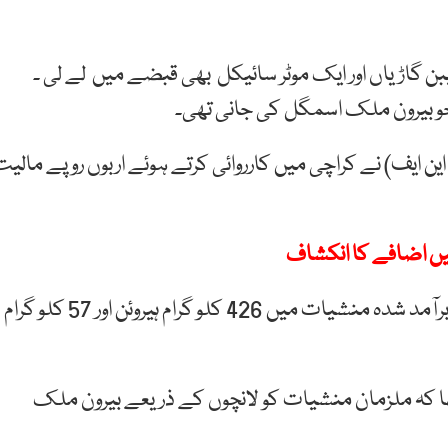
گاڑیاں اور ایک موٹر سائیکل بھی قبضے میں لے لی ۔
جو بیرون ملک اسمگل کی جانی تھی۔
ن ایف) نے کراچی میں کارروائی کرتے ہوئے اربوں روپے مالیت
یں اضافے کا انکشاف
ہم نیوز کے مطابق اینٹی نارکوٹکس فورس کی جانب سے برآمد شدہ منشیات میں 426 کلو گرام ہیروئن اور 57 کلو گرام
ا کہ ملزمان منشیات کو لانچوں کے ذریعے بیرون ملک