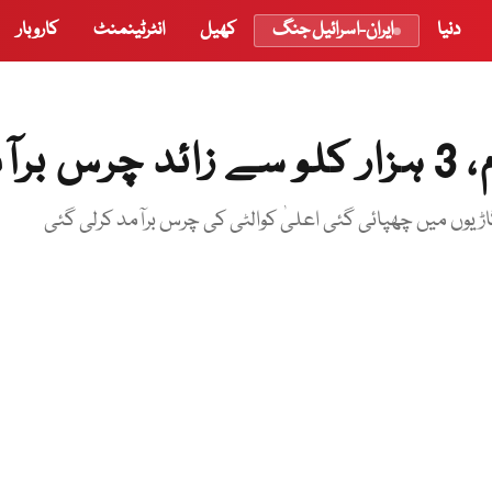
دنیا
ایران-اسرائیل جنگ
کھیل
انٹرٹینمنٹ
کاروبار
ٓمد
ڑیوں میں چھپائی گئی اعلیٰ کوالٹی کی چرس برآمد کرلی گئی