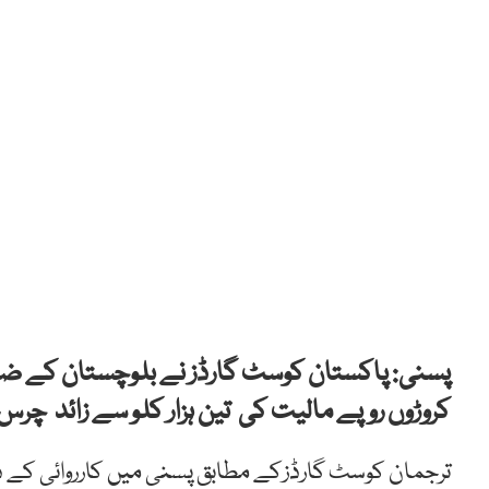
پسنی: پاکستان کوسٹ گارڈز نے بلوچستان کے ض
کروڑوں روپے مالیت کی تین ہزار کلو سے زائد چرس 