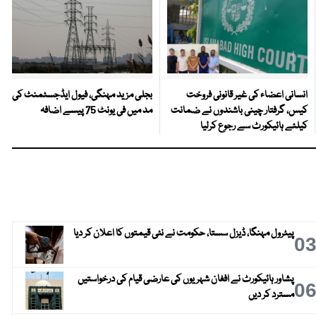
انسانی اعضاء کی غیر قانونی فروخت
بجلی مزید مہنگی، فیول ایڈجسٹمنٹ کی
کیس، گرفتار چینی باشندوں نے ضمانت
مد میں فی یونٹ 75 پیسے اضافہ
کیلئے ہائیکورٹ سے رجوع کرلیا
پیٹرول مہنگا، ڈیزل سستا، حکومت نے نئی قیمتوں کا اعلان کر دیا
0
پشاور ہائیکورٹ نے افغان شہریوں کی عارضی قیام کی درخواستیں
0
مسترد کر دیں