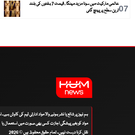
عالمی مارکیٹ میں سونا مزید مہنگا ، قیمت 7 ہفتوں کی بلند
07
ترین سطح پر پہنچ گئی
ہم نیوز پر شائع یا نشر ہونے والا مواد ادارتی ٹیم کی کاوش ہے۔ 
مواد کو بغیر پیشگی اجازت کسی بھی صورت میں استعمال یا
نقل کرنا درست نہیں۔ تمام حقوق محفوظ ہیں © 2026