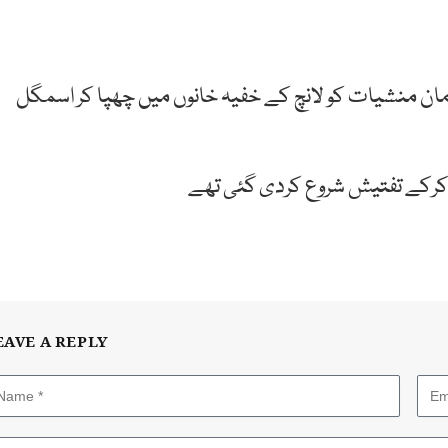
ن منشیات کو لانچ کے خفیہ خانوں میں چھپا کر اسمگل
 کرکے تفتیش شروع کردی گئی تھے
EAVE A REPLY