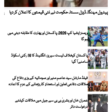
پیٹرول مہنگا، ڈیزل سستا، حکومت نے نئی قیمتوں کا اعلان کر دیا
پنج
ویمنز ایشیا کپ 2026، پاکستان اور بھارت کا مقابلہ دبئی میں
ہو گا
پاکستان کیخلاف ٹیسٹ سیریز ، انگلینڈ کا 16 رکنی اسکواڈ
سامنے آ گیا
فیلڈ مارشل سید عاصم منیر اور صومالیہ کے وزیر دفاع کی
ملاقات، دفاعی تعاون اور استعدادِ کار بڑھانے کے عزم کا اعادہ
عمران خان اور بشریٰ بی بی سے جیل میں ملاقات کیلئے
درخواست دائر