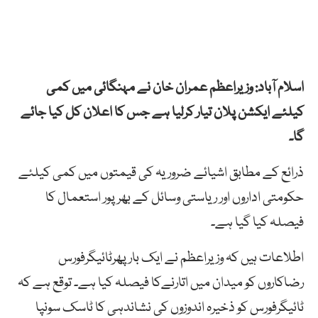
اسلام آباد: وزیراعظم عمران خان نے مہنگائی میں کمی
کیلئے ایکشن پلان تیار کرلیا ہے جس کا اعلان کل کیا جائے
گا۔
ذرائع کے مطابق اشیائے ضروریہ کی قیمتوں میں کمی کیلئے
حکومتی اداروں اور ریاستی وسائل کے بھرپور استعمال کا
فیصلہ کیا گیا ہے۔
اطلاعات ہیں کہ وزیراعظم نے ایک بار پھرٹائیگرفورس
رضاکاروں کو میدان میں اتارنےکا فیصلہ کیا ہے۔ توقع ہے کہ
ٹائیگرفورس کو ذخیرہ اندوزوں کی نشاندہی کا ٹاسک سونپا