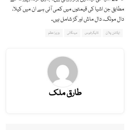
مطابق جن اشیا کی قیمتوں میں کمی آئی ہے ان میں کیلا،
دال مونگ، دال ماش اور گڑ شامل ہیں۔
ایکشن پلان
ٹائیگرفورس
مہنگائی
وزیراعظم
طارق ملک