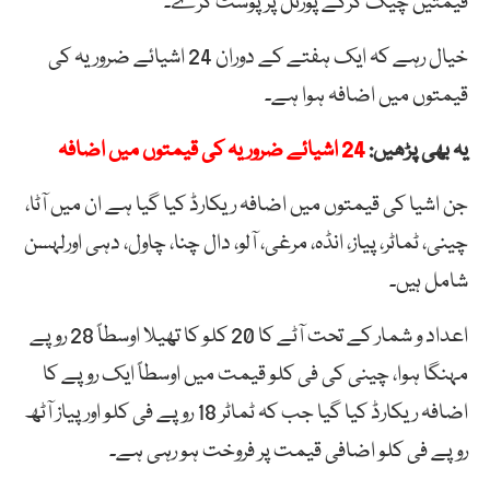
قیمتیں چیک کرکے پورٹل پرپوسٹ کرے۔
خیال رہے کہ ایک ہفتے کے دوران 24 اشیائے ضروریہ کی
قیمتوں میں اضافہ ہوا ہے۔
یہ بھی پڑھیں:
24 اشیائے ضروریہ کی قیمتوں میں اضافہ
جن اشیا کی قیمتوں میں اضافہ ریکارڈ کیا گیا ہے ان میں آٹا،
چینی، ٹماٹر، پیاز، انڈہ، مرغی، آلو، دال چنا، چاول، دہی اورلہسن
شامل ہیں۔
اعداد و شمار کے تحت آٹے کا 20 کلو کا تھیلا اوسطاً 28 روپے
مہنگا ہوا، چینی کی فی کلو قیمت میں اوسطاً ایک روپے کا
اضافہ ریکارڈ کیا گیا جب کہ ٹماٹر 18 روپے فی کلو اور پیاز آٹھ
روپے فی کلو اضافی قیمت پر فروخت ہو رہی ہے۔