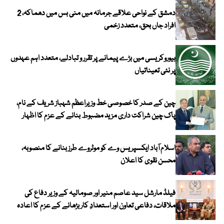
دمشق کے نواحی علاقے جرمانہ میں منی بس میں دھماکہ، 2
افراد جاں بحق، متعدد زخمی
بیوروکریسی میں بڑے پیمانے پر تقرر و تبادلے، متعدد اہم عہدوں
پر نئی تعیناتیاں
چین کے صدر کا خصوصی خط وزیراعظم شہباز شریف کے نام،
پاک چین شراکت داری مزید مضبوط بنانے کے عزم کا اظہار
اسلام آباد ایکسپریس وے کو موٹروے طرز بنانے کا منصوبہ،
محسن نقوی کا اعلان
فیلڈ مارشل سید عاصم منیر اور صومالیہ کے وزیر دفاع کی
ملاقات، دفاعی تعاون اور استعدادِ کار بڑھانے کے عزم کا اعادہ