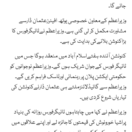
جائے گا۔
وزیراعظم کےمعاون خصوصی یوتھ افیئرزعثمان ڈارسے
مشاورت مکمل کر لی گئی ہے۔ وزیراعظم نےٹائیگرفورس کا
بڑاکنوشن بلانےکی ہدایت کی ہے۔
کنونشن آئندہ ہفتےاسلام آباد میں منعقد ہوگا جس میں
ٹائیگر فورس کےجوان شریک ہوں گے۔ وزیراعظم نوجوانوں کو
حکومتی ایکشن پلان پر رہنمائی اورٹاسک فراہم کریں گے۔
وزیراعظم سے گائیڈلائنزملتے ہی عثمان ڈارنےکنونشن کی
تیاریاں شروع کردی ہیں۔
وزیراعظم نے کہا میں چاہتاہوں ٹائیگرفورس روزانہ کی بنیاد
پراشیا خورونوش کی قیمتوں کاجائزہ لے اور اپنے علاقوں میں