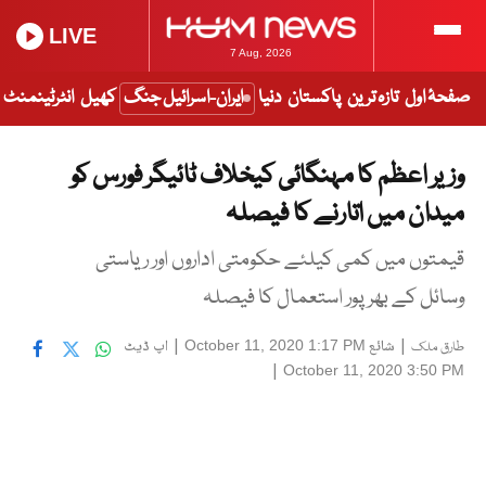
LIVE
7 Aug, 2026
صفحۂ اول
تازہ ترین
پاکستان
دنیا
ایران-اسرائیل جنگ
کھیل
انٹرٹینمنٹ
وزیر اعظم کا مہنگائی کیخلاف ٹائیگر فورس کو
میدان میں اتارنے کا فیصلہ
قیمتوں میں کمی کیلئے حکومتی اداروں اور ریاستی
وسائل کے بھرپور استعمال کا فیصلہ
|
شائع
|
اپ ڈیٹ
October 11, 2020 1:17 PM
طارق ملک
|
October 11, 2020 3:50 PM