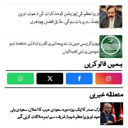
وزیراعظم کی اپوزیشن کو مذاکرات کی دعوت، اوپن
ایجنڈے پر بات ہوگی، طارق فضل چودھری
بیوروکریسی میں بڑے پیمانے پر تقرر و تبادلے، متعدد اہم
عہدوں پر نئی تعیناتیاں
ہمیں فالو کریں
WhatsApp
Twitter
Facebook
Faceboo
متعلقہ خبریں
ترک صدر کا ایک روزہ دورہ سعودی عرب کا اعلان، سعودی ولی
عہد اور وزیراعظم شہباز شریف سے اہم ملاقات کریں گے