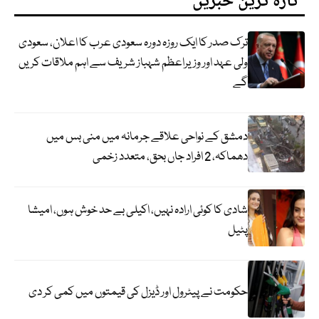
تازہ ترین خبریں
ترک صدر کا ایک روزہ دورہ سعودی عرب کا اعلان، سعودی
ولی عہد اور وزیراعظم شہباز شریف سے اہم ملاقات کریں
گے
دمشق کے نواحی علاقے جرمانہ میں منی بس میں
دھماکہ، 2 افراد جاں بحق، متعدد زخمی
شادی کا کوئی ارادہ نہیں، اکیلی بے حد خوش ہوں، امیشا
پٹیل
حکومت نے پیٹرول اور ڈیزل کی قیمتوں میں کمی کر دی