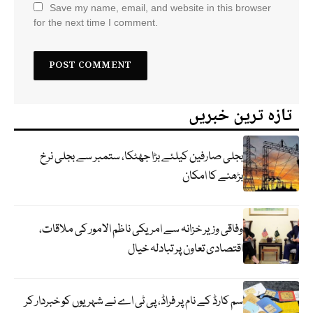
Save my name, email, and website in this browser
for the next time I comment.
تازہ ترین خبریں
بجلی صارفین کیلئے بڑا جھٹکا، ستمبر سے بجلی نرخ
بڑھنے کا امکان
وفاقی وزیر خزانہ سے امریکی ناظم الامور کی ملاقات،
اقتصادی تعاون پر تبادلہ خیال
سم کارڈ کے نام پر فراڈ، پی ٹی اے نے شہریوں کو خبردار کر