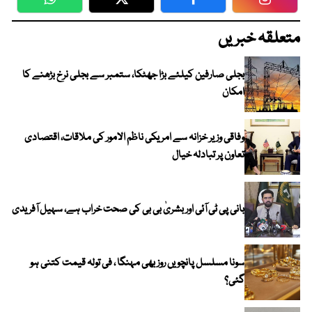
WhatsApp
Twitter
Facebook
Faceboo
متعلقہ خبریں
بجلی صارفین کیلئے بڑا جھٹکا، ستمبر سے بجلی نرخ بڑھنے کا
امکان
وفاقی وزیر خزانہ سے امریکی ناظم الامور کی ملاقات، اقتصادی
تعاون پر تبادلہ خیال
بانی پی ٹی آئی اور بشریٰ بی بی کی صحت خراب ہے، سہیل آفریدی
سونا مسلسل پانچویں روز بھی مہنگا ، فی تولہ قیمت کتنی ہو
گئی؟