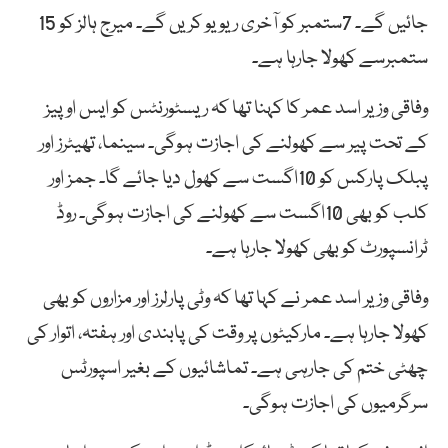
جائیں گے۔ 7ستمبر کو آخری ریویو کریں گے۔ میرج ہالز کو 15
ستمبرسے کھولا جارہا ہے۔
وفاقی وزیر اسد عمر کا کہنا تھا کہ ریسٹورنٹس کو ایس او پیز
کے تحت پیر سے کھولنے کی اجازت ہوگی۔ سینما، تھیٹرز اور
پبلک پارکس کو 10اگست سے کھول دیا جائے گا۔ جمز اور
کلب کو بھی 10اگست سے کھولنے کی اجازت ہوگی۔ روڈ
ٹرانسپورٹ کو بھی کھولا جارہا ہے۔
وفاقی وزیر اسد عمر نے کہا تھا کہ وٹی پارلرز اور مزاروں کو بھی
کھولا جارہا ہے۔ مارکیٹوں پر وقت کی پابندی اور ہفتہ، اتوار کی
چھٹی ختم کی جارہی ہے۔ تماشائیوں کے بغیر اسپورٹس
سرگرمیوں کی اجازت ہوگی۔