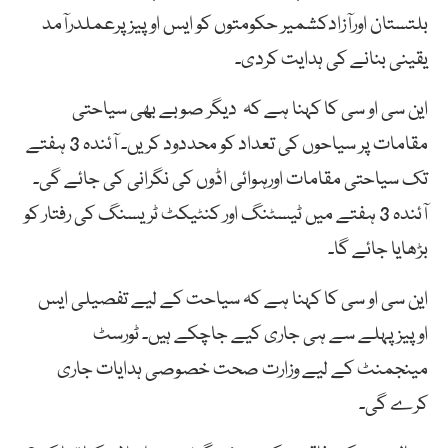
بلتستان اورآزادکشمیر حکومتوں کو ایس اوپیزپرعملدرآمد
یقینی بنانے کی ہدایت کردی۔
این سی او سی کا کہنا ہے کہ دیگر صوبے بھی سیاحتی
مقامات پر سیاحوں کی تعداد کو محددود کریں۔ آئندہ 3 ہفتے
تک سیاحتی مقامات اورہوائی اڈوں کی نگرانی کی جائے گی۔
آئندہ 3 ہفتے میں ٹیسٹنگ اور کنٹیکٹ ٹریسنگ کی رفتار کو
بڑھایا جائے گا۔
این سی او سی کا کہنا ہے کہ سیاحت کے لیے تفصیلی ایس
اوپیز پہلے سے ہی جاری کیے جاچکے ہیں۔ ٹورسٹ
مینجمنٹ کے لیے وزارت صحت خصوصی ہدایات جاری
کرے گی۔