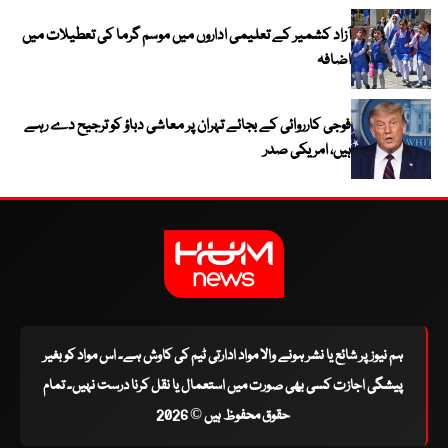
آزاد کشمیر کے تعلیمی اداروں میں موسم گرما کی تعطیلات میں
اضافہ
فوجی کارروائی کے بجائے تہران پر معاشی دباؤ کو ترجیح دے رہے
ہیں، امریکی صدر
ہم نیوز پر شائع یا نشر ہونے والا مواد ادارتی ٹیم کی کاوش ہے۔ اس مواد کو بغیر
پیشگی اجازت کسی بھی صورت میں استعمال یا نقل کرنا درست نہیں۔ تمام
حقوق محفوظ ہیں © 2026