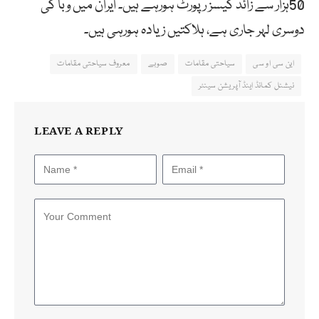
50ہزار سے زائد کیسز رپورٹ ہورہے ہیں۔ ایران میں وبا کی
دوسری لہر جاری ہے، ہلاکتیں زیادہ ہورہی ہیں۔
این سی او سی
سیاحتی مقامات
صوبے
معروف سیاحتی مقامات
نیشنل کمانڈ اینڈ آپریشن سینٹر
LEAVE A REPLY