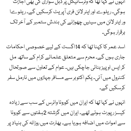
انہوں نے کہا تھا کہ وٹرسائیکل پر ڈبل سواری کی بھی اجازت
ہوگی۔ ریلوے اور ایئر لائن فری آپریٹ کرسکیں گے۔ ریلوےا
ور ایئر لائن میں سیٹیں چھوڑنے کی بندش ستمبر کے آخر تک
برقرار ہوگی۔
اسد عمر کا کہنا تھا کہ 14اگست کے لیے خصوصی احکامات
جاری ہوں گے۔ محرم سے متعلق علمائے کرام کے ساتھ مل
کر ایس اوپیز بنائی جاچکی ہیں۔ عوام کے تعاون سے صورتحال
کنٹرول میں آئی۔ یکم اکتوبر سے مسافر جہازوں میں نارمل سفر
کرسکیں گے۔
انہوں نے کہا تھا کہ ایران میں کورونا وائرس کے سب سے زیادہ
کیسز رپورٹ ہوئے تھے۔ ایران میں گزشتہ 2ہفتوں سے کورونا
سے اموات میں اضافہ ہورہا ہے۔ بھارت میں روزانہ کی بنیاد پر