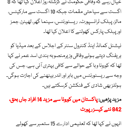
خیال رہے کہ وفاقی حکومت نے گزشتہ روز اعلان کیا تھا کہ 8
اگست سے سیاحتی مقمات جبکہ 10 اگست سے مارکیٹس،
مالز، پبلک ٹرانسپورٹ، ریسٹورنٹس، سینما گھر، تھیٹرز، جمز
اور پبلک پارکس کھولنے کا اعلان کیا تھا۔
نیشنل کمانڈ اینڈ کنٹرول سنٹر کے اجلاس کے بعد میڈیا کو
بریفنگ دیتے ہوئے وفاقی وزیرمنصوبہ بندی اسد عمر نے کہا
تھا کہ کورونا وبا کے حوالے سے کافی بہتری آئی ہے، جس کی
وجہ سے ریسٹورنٹس میں باہر اور اندر بیٹھنے کی اجازت ہوگی۔
ہوٹلز بھی شادی کے فنکشن کرسکتے ہیں۔
مزید پڑھیں:
پاکستان میں کورونا سے مزید 14 افراد جاں بحق،
842 نئے کیسز رپورٹ
انہوں نے کہا تھا کہ تعلیمی ادارے 15 ستمبر سے کھولے