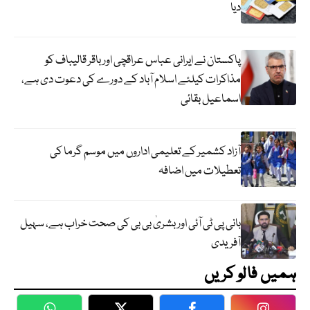
دیا
پاکستان نے ایرانی عباس عراقچی اورباقر قالیباف کو
مذاکرات کیلئے اسلام آباد کے دورے کی دعوت دی ہے،
اسماعیل بقائی
آزاد کشمیر کے تعلیمی اداروں میں موسم گرما کی
تعطیلات میں اضافہ
بانی پی ٹی آئی اور بشریٰ بی بی کی صحت خراب ہے، سہیل
آفریدی
ہمیں فالو کریں