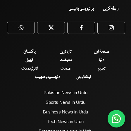
رابطہ کریں
پرائیویسی پالیسی
WhatsApp
Twitter
Facebook
Faceboo
صفحۂ اول
تازہ ترین
پاکستان
دنیا
معیشت
کھیل
تعلیم
صحت
انٹرٹینمنٹ
ٹیکنالوجی
دلچسپ و عجیب
Pakistan News in Urdu
Sports News in Urdu
Business News in Urdu
Tech News in Urdu