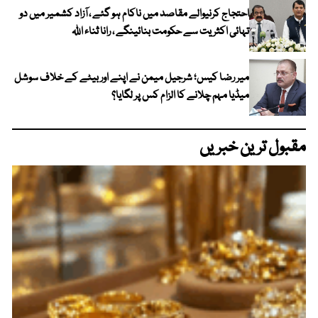
احتجاج کرنیوالے مقاصد میں ناکام ہو گئے ، آزاد کشمیر میں دو
تہائی اکثریت سے حکومت بنائینگے ، رانا ثناء اللہ
میر رضا کیس؛ شرجیل میمن نے اپنے اور بیٹے کے خلاف سوشل
میڈیا مہم چلانے کا الزام کس پر لگایا؟
مقبول ترین خبریں