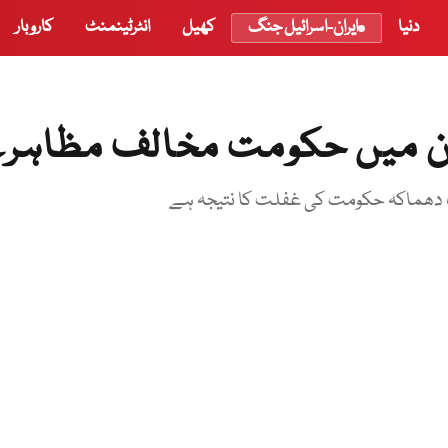
دنیا
ایران-اسرائیل جنگ
کھیل
انٹرٹینمنٹ
کاروبار
ان میں حکومت مخالف مظاہ
ت دھماکہ حکومت کی غفلت کا نتیجہ ہے