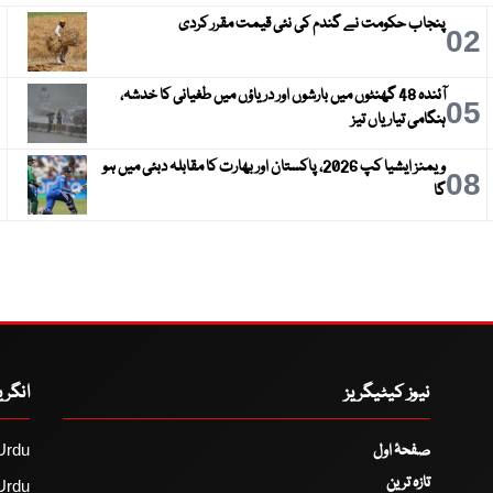
پنجاب حکومت نے گندم کی نئی قیمت مقرر کردی
3
02
آئندہ 48 گھنٹوں میں بارشوں اور دریاؤں میں طغیانی کا خدشہ،
6
05
ہنگامی تیاریاں تیز
ویمنز ایشیا کپ 2026، پاکستان اور بھارت کا مقابلہ دبئی میں ہو
9
08
گا
نیوز کیٹیگریز
انگر
صفحۂ اول
Urdu
تازہ ترین
Urdu