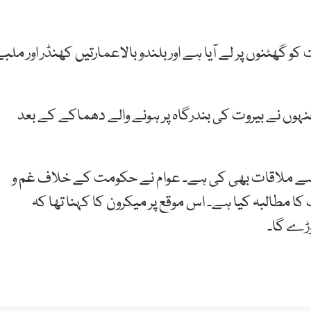
و گھٹنوں پر لے آیا ہے اور بلندو بالاعمارتیں کھنڈر اور ملب
ہوں نے بیروت کی بندرگاہ پر ہونے والے دھماکے کے بعد
 سے ملاقات بھی کی ہے۔ عوام نے حکومت کے خلاف غم و
مطالبہ کیا ہے۔ اس موقع پر میکرون کا کہنا تھا کہ
وڑے گا۔