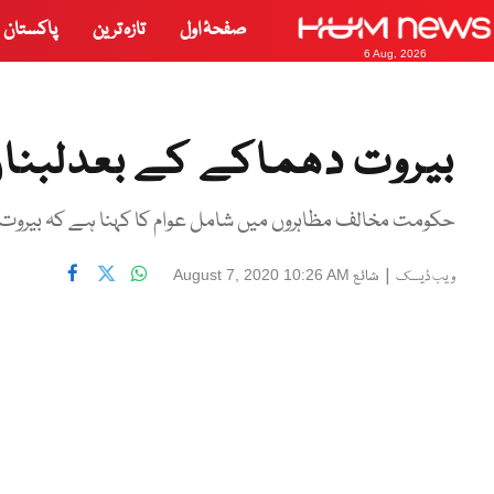
صفحۂ اول
تازہ ترین
پاکستان
6 Aug, 2026
بیروت دھماکے کے بعدلبن
حکومت مخالف مظاہروں میں شامل عوام کا کہنا ہے کہ بیرو
|
شائع
August 7, 2020 10:26 AM
ویب ڈیسک