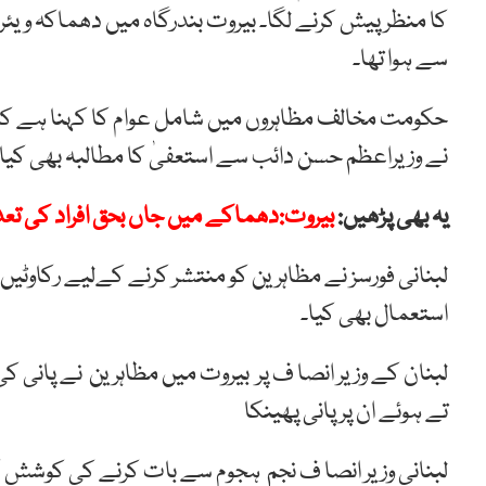
کا منظر پیش کرنے لگا۔ بیروت بندرگاہ میں دھماکہ ویئر
سے ہوا تھا۔
حکومت مخالف مظاہروں میں شامل عوام کا کہنا ہے ک
نے وزیراعظم حسن دائب سے استعفیٰ کا مطالبہ بھی کیا
یہ بھی پڑھیں:
بیروت:دھماکے میں جاں بحق افراد کی تعداد145سے بڑھ گئی، ہزاروں 
لبنانی فورسز نے مظاہرین کو منتشر کرنے کےلیے رکاوٹیں
استعمال بھی کیا۔
لبنان کے وزیر انصا ف پر بیروت میں مظاہرین نے پانی ک
تے ہوئے ان پر پانی پھینکا
لبنانی وزیر انصا ف نجم ہجوم سے بات کرنے کی کوشش 