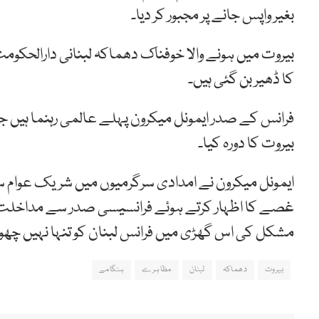
بغیر واپس جانے پر مجبور کر دیا۔
بیروت میں ہونے والا خوفناک دھماکہ لبنانی دارالحکومت ک
کا ڈھیر بن گئی ہیں۔
فرانس کے صدر ایمونل میکرون پہلے عالمی رہنما ہیں جن
بیروت کا دورہ کیا۔
ایمونل میکرون نے امدادی سرگرمیوں میں شریک عوام
غصے کا اظہار کرتے ہوئے فرانسیسی صدر سے مداخلت کا 
مشکل کی اس گھڑی میں فرانس لبنان کو تنہا نہیں چھ
بیروت
دھماکہ
لبنان
مظاہرے
ہنگامے