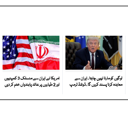
لوگوں کو مارنا نہیں چاہتا ، ایران سے
امریکا نے ایران سے منسلک 3 کمپنیوں
معاہدہ کرنا پسند کروں گا ، ڈونلڈ ٹرمپ
اور 2 طیاروں پر عائد پابندیاں ختم کر دیں