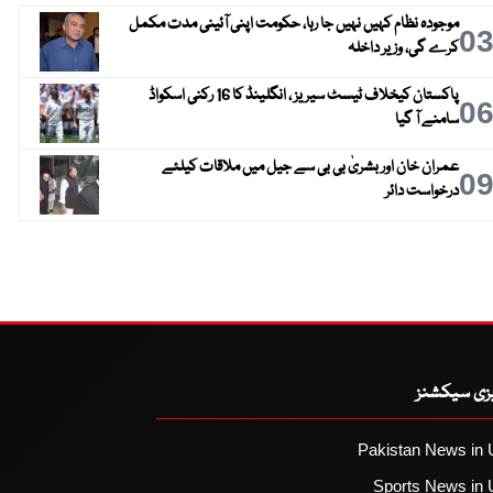
موجودہ نظام کہیں نہیں جا رہا، حکومت اپنی آئینی مدت مکمل
0
کرے گی، وزیر داخلہ
پاکستان کیخلاف ٹیسٹ سیریز ، انگلینڈ کا 16 رکنی اسکواڈ
0
سامنے آ گیا
عمران خان اور بشریٰ بی بی سے جیل میں ملاقات کیلئے
0
درخواست دائر
یزی سیکشنز
Pakistan News in 
Sports News in 