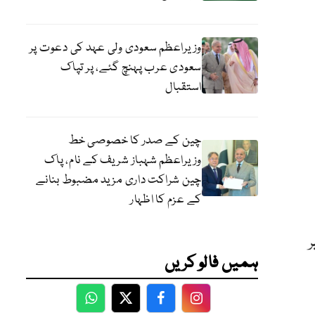
وزیراعظم سعودی ولی عہد کی دعوت پر
سعودی عرب پہنچ گئے، پر تپاک
استقبال
چین کے صدر کا خصوصی خط
وزیراعظم شہباز شریف کے نام، پاک
چین شراکت داری مزید مضبوط بنانے
کے عزم کا اظہار
ر
ہمیں فالو کریں
WhatsApp
Twitter
Facebook
Facebook