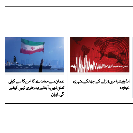
انڈونیشیا میں زلزلے کے جھٹکے، شہری
عمان سے معاہدے کا امریکا سے کوئی
خوفزدہ
تعلق نہیں، آبنائے ہرمز فوری نہیں کھلے
گی، ایران