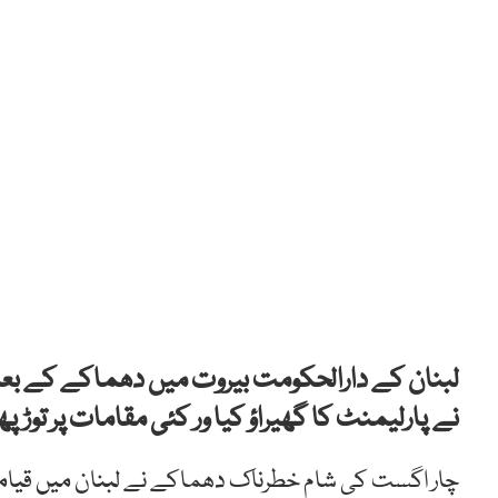
لبنان کے دارالحکومت بیروت میں دھماکے کے ب
نے پارلیمنٹ کا گھیراؤ کیا ور کئی مقامات پر توڑپھ
چار اگست کی شام خطرناک دھماکے نے لبنان میں قیامت 