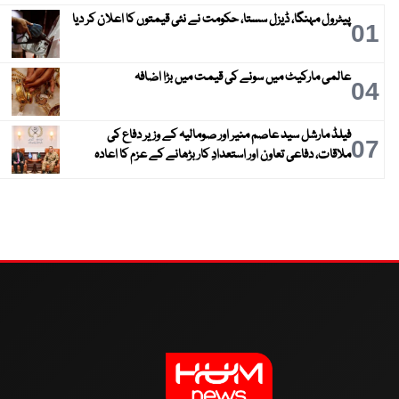
پیٹرول مہنگا، ڈیزل سستا، حکومت نے نئی قیمتوں کا اعلان کر دیا
01
عالمی مارکیٹ میں سونے کی قیمت میں بڑا اضافہ
04
فیلڈ مارشل سید عاصم منیر اور صومالیہ کے وزیر دفاع کی
07
ملاقات، دفاعی تعاون اور استعدادِ کار بڑھانے کے عزم کا اعادہ