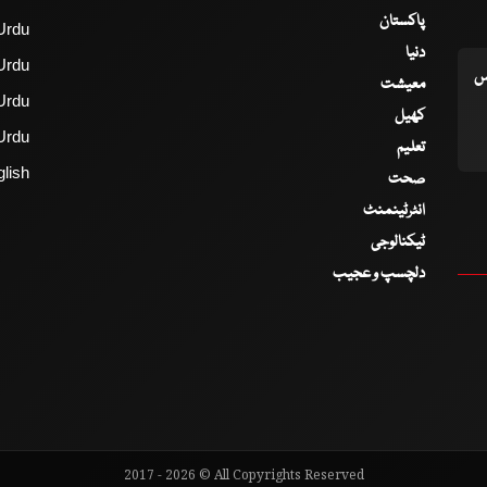
پاکستان
Urdu
دنیا
Urdu
اس
معیشت
Urdu
کھیل
Urdu
تعلیم
lish
صحت
انٹرٹینمنٹ
ٹیکنالوجی
دلچسپ و عجیب
2017 - 2026 © All Copyrights Reserved