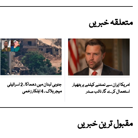
متعلقہ خبریں
جنوبی لبنان میں دھماکا ، 2 اسرائیلی
امریکا ایران سے نمٹنے کیلئے ہر ہتھیار
میجر ہلاک ، 4 اہلکار زخمی
استعمال کرے گا، نائب صدر
مقبول ترین خبریں