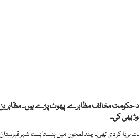
عد حکومت مخالف مظاہرے پھوٹ پڑے ہیں۔ مظاہرین
وڑ بھی کی۔
برپا کر دی تھی۔ چند لمحوں میں ہنستا بستا شہر قبرستان