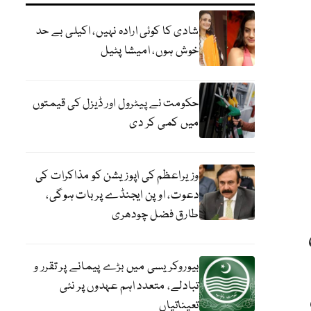
شادی کا کوئی ارادہ نہیں، اکیلی بے حد
خوش ہوں، امیشا پٹیل
حکومت نے پیٹرول اور ڈیزل کی قیمتوں
میں کمی کر دی
وزیراعظم کی اپوزیشن کو مذاکرات کی
دعوت، اوپن ایجنڈے پر بات ہوگی،
طارق فضل چودھری
بیوروکریسی میں بڑے پیمانے پر تقرر و
تبادلے، متعدد اہم عہدوں پر نئی
تعیناتیاں