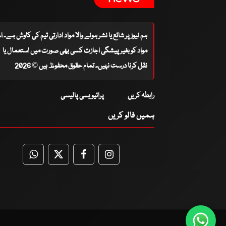
ہم نیوز پر شائع یا نشر ہونے والا مواد ادارتی ٹیم کی کاوش ہے۔ 
مواد کو بغیر پیشگی اجازت کسی بھی صورت میں استعمال یا
نقل کرنا درست نہیں۔ تمام حقوق محفوظ ہیں © 2026
رابطہ کریں
پرائیویسی پالیسی
ہمیں فالو کریں
WhatsApp
Twitter
Facebook
Facebook