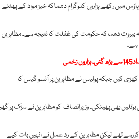
ہاؤس میں رکھے ہزاروں کلوگرام دھماکہ خیز مواد کے پھٹنے
ہ بیروت دھماکہ حکومت کی غفلت کا نتیجہ ہے۔ مظاہرین
 ہے۔
زخمی
 کھڑی کیں جبکہ پولیس نے مظاہرین پر آنسو گیس کا
ی بوتلیں بھی پھینکی۔ وزیرانصاف کو مظاہرین نے سڑک پر گھی
کررہے تھے لیکن مظاہرین کے رد عمل نے انہیں بات کیے