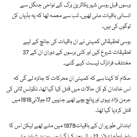
برسوں قبل روسی شہر یکاترین برگ کے نواحی جنگل سے
انسانی باقیات ملی تھیں۔ تب سے معمہ تھا کہ یہ ہڈیاں کن
لوگوں کی ہیں۔
روسی تحقیقاتی کمیٹی نے ان باقیات کی جانچ کے لیے
تحقیقات شروع کیں اور کئی برسوں کے دوران ان کے 37
مختلف فرانزک ٹیسٹ کیے گئے۔
حکام کا کہنا ہے کہ کمیٹی ان محرکات کا جائزہ لے گی کہ
اس خاندان کو کن حالات میں قتل کیا گیا تھا۔ نکولس ثانی کی
جرمن نژاد بیوی اور پانچ بچے تھے جنہیں 17جولائی1918میں
قتل کردیا گیا تھا۔
ابتدائی طور پر ان کے باقیات1979 میں ملے تھے لیکن اس کا
باضابطہ اعلان 12 سال بعد کیا گیا جب مزید شواہد ملے۔