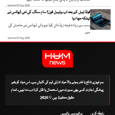
Updated 02 Aug, 2026
فولڈ ایبل کے بعد اب رولیبل فون؟ سام سنگ کی نئی ڈیوائس نے
تہلکہ مچا دیا
سب سے زیادہ توجہ زیڈ نائن کوڈ نیم والی ڈیوائس نے حاصل کی
ہے
Updated 01 Aug, 2026
ہم نیوز پر شائع یا نشر ہونے والا مواد ادارتی ٹیم کی کاوش ہے۔ اس مواد کو بغیر
پیشگی اجازت کسی بھی صورت میں استعمال یا نقل کرنا درست نہیں۔ تمام
حقوق محفوظ ہیں © 2026
رابطہ کریں
پرائیویسی پالیسی