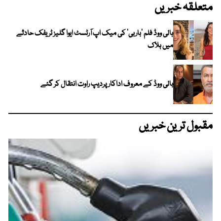
متعلقہ خبریں
ہالی ووڈ فلم ’باربی‘ کی میک اپ آرٹسٹ ایوا گلیز ٹریفک حادثے
میں ہلاک
بالی ووڈ کے معروف اداکار پردیپ راوت انتقال کر گئے
مقبول ترین خبریں