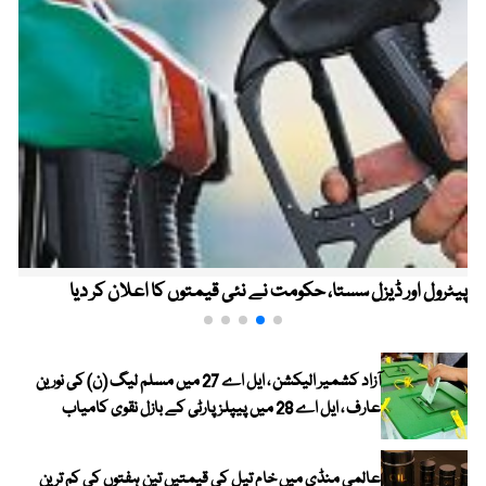
پیٹرول اور ڈیزل سستا، حکومت نے نئی قیمتوں کا اعلان کر دیا
آزاد کشمیر الیکشن ، ایل اے 27 میں مسلم لیگ (ن) کی نورین
عارف ، ایل اے 28 میں پیپلز پارٹی کے بازل نقوی کامیاب
عالمی منڈی میں خام تیل کی قیمتیں تین ہفتوں کی کم ترین