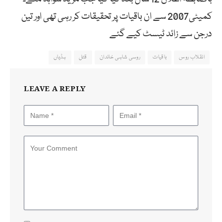
کمیٹی2007 سے ان باقیات پر تحقیقات کر رہی تھی اور تین
درجن سے زائد ٹیسٹ کیے گئے
انقلاب روس
باقیات
روسی شاہی خاندان
قتل
ہڈیاں
LEAVE A REPLY