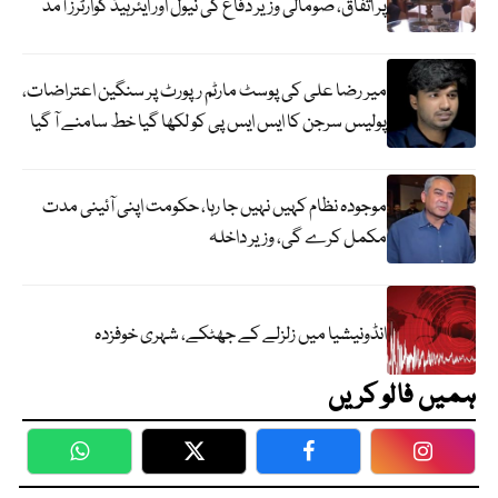
پر اتفاق، صومالی وزیر دفاع کی نیول اور ایئرہیڈ کوارٹرز آمد
میر رضا علی کی پوسٹ مارٹم رپورٹ پر سنگین اعتراضات،
پولیس سرجن کا ایس ایس پی کو لکھا گیا خط سامنے آ گیا
موجودہ نظام کہیں نہیں جا رہا، حکومت اپنی آئینی مدت
مکمل کرے گی، وزیر داخلہ
انڈونیشیا میں زلزلے کے جھٹکے، شہری خوفزدہ
ہمیں فالو کریں
WhatsApp
Twitter
Facebook
Faceboo