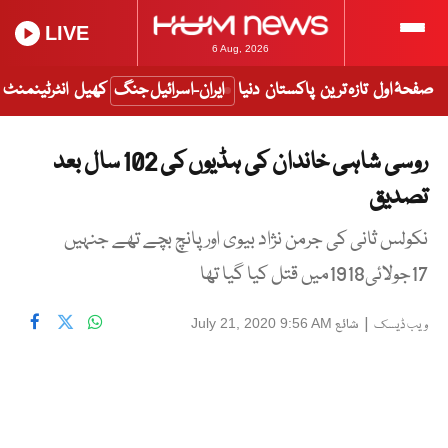
LIVE
6 Aug, 2026
صفحۂ اول
تازہ ترین
پاکستان
دنیا
ایران-اسرائیل جنگ
کھیل
انٹرٹینمنٹ
روسی شاہی خاندان کی ہڈیوں کی 102 سال بعد
تصدیق
نکولس ثانی کی جرمن نژاد بیوی اور پانچ بچے تھے جنہیں
17جولائی1918میں قتل کیا گیا تھا
|
شائع
July 21, 2020 9:56 AM
ویب ڈیسک