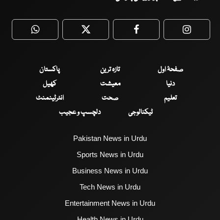
WhatsApp
Twitter
Facebook
Faceboo
صفحۂ اول
تازہ ترین
پاکستان
دنیا
معیشت
کھیل
تعلیم
صحت
انٹرٹینمنٹ
ٹیکنالوجی
دلچسپ و عجیب
Pakistan News in Urdu
Sports News in Urdu
Business News in Urdu
Tech News in Urdu
Entertainment News in Urdu
Health News in Urdu