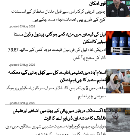
قوی امکان
جنوبی افریقی کرکٹر اس سے قبل ملتان سلطانز کے اسسٹنٹ
کوچ کے طور پر بھی خدمات انجام دے چکے ہیں
Updated 03 Aug, 2026
تیل کی قیمتوں میں مزید کمی ہو گئی، پیٹرول و ڈیزل سستا
ہونے کا امکان
امریکی خام تیل کی فی بیرل قیمت مزید کمی کے ساتھ 78.97
ڈالر کی سطح پر آ گئی
Updated 03 Aug, 2026
اسلام آباد میں تعلیمی ادارے کل سے کھل جائیں گے، محکمہ
تعلیم سندھ کا بھی اہم اعلان
ہفتے میں 6 روز تدریس کا اطلاق صرف سرکاری اسکولوں پر ہوگا،
صوبائی وزیر تعلیم
Updated 02 Aug, 2026
4 اگست تک دریاؤں میں پانی کے بہاؤ میں اضافے اور فلیش
فلڈنگ کا خدشہ، این ڈی ایم اے کا الرٹ
راولپنڈی، جہلم، گوجرانوالہ سمیت نشیبی شہری علاقوں میں اربن
فلڈنگ اور بارش کا پانی جمع ہونے کا خدشہ ہے