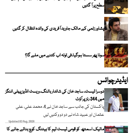
سطح پر آ گئیں
پشاور زلمی کے مالک جاوید آفریدی کی والدہ انتقال کر گئیں
سونا پھر سستا ہوگیا،فی تولہ اب کتنے میں ملے گا؟
ایڈیٹرچوائس
دوسرا ٹیسٹ، ساجد خان کی شاندار بالنگ، ویسٹ انڈیز پہلی اننگز
میں 344 رنز پر آؤٹ
پاکستان کی جانب سے ساجد خان نے 4، محمد علی، علی
عثمان اور عبید شاہ نے دو دو وکٹیں لیں
Updated 03 Aug, 2026
مائیک اسمتھ کو قومی ٹیسٹ ٹیم کا بیٹنگ کوچ بنائے جانے کا