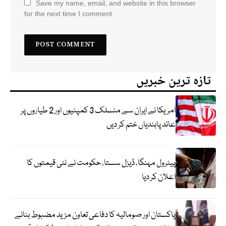
Save my name, email, and website in this browser
for the next time I comment.
تازہ ترین خبریں
امریکا نے ایران سے منسلک 3 کمپنیوں اور 2 طیاروں پر
عائد پابندیاں ختم کر دیں
پیٹرول مہنگا، ڈیزل سستا، حکومت نے نئی قیمتوں کا
اعلان کر دیا
پاکستان اور صومالیہ کا دفاعی تعاون مزید مضبوط بنانے