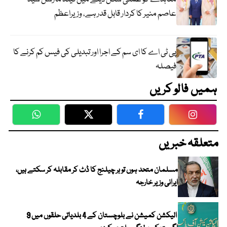
عاصم منیر کا کردار قابل قدر ہے، وزیراعظم
پی ٹی اے کا ای سم کے اجرا اور تبدیلی کی فیس کم کرنے کا
فیصلہ
ہمیں فالو کریں
WhatsApp
Twitter
Facebook
Faceboo
متعلقہ خبریں
مسلمان متحد ہوں تو ہر چیلنج کا ڈٹ کر مقابلہ کر سکتے ہیں،
ایرانی وزیر خارجہ
الیکشن کمیشن نے بلوچستان کے 4 بلدیاتی حلقوں میں 9