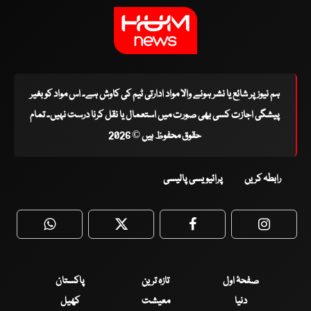
ہم نیوز پر شائع یا نشر ہونے والا مواد ادارتی ٹیم کی کاوش ہے۔ اس مواد کو بغیر
پیشگی اجازت کسی بھی صورت میں استعمال یا نقل کرنا درست نہیں۔ تمام
حقوق محفوظ ہیں © 2026
رابطہ کریں
پرائیویسی پالیسی
WhatsApp
Twitter
Facebook
Faceboo
صفحۂ اول
تازہ ترین
پاکستان
دنیا
معیشت
کھیل