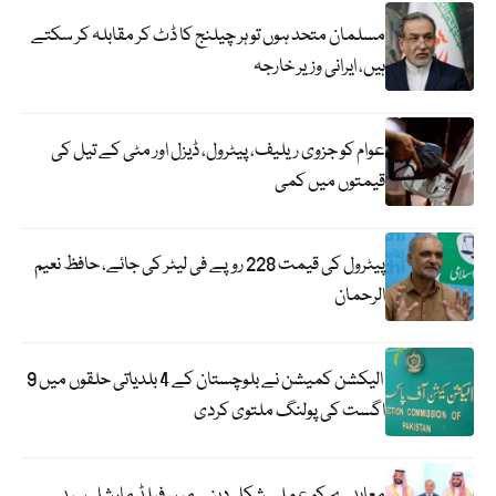
مسلمان متحد ہوں تو ہر چیلنج کا ڈٹ کر مقابلہ کر سکتے
ہیں، ایرانی وزیر خارجہ
عوام کو جزوی ریلیف، پیٹرول، ڈیزل اور مٹی کے تیل کی
قیمتوں میں کمی
پیٹرول کی قیمت 228 روپے فی لیٹر کی جائے، حافظ نعیم
الرحمان
الیکشن کمیشن نے بلوچستان کے 4 بلدیاتی حلقوں میں 9
اگست کی پولنگ ملتوی کردی
معاہدے کو عملی شکل دینے میں فیلڈ مارشل سید