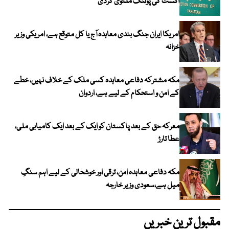
اگست کی پولنگ ملتوی کردی
امریکا ایران جنگ بندی معاہدہ آج یا کل متوقع ہے، امریکی وزیر
خزانہ
مکہ مشترکہ دفاعی معاہدہ کسی ملک کے خلاف نہیں، خطے
کے امن و استحکام کے لیے ہے، اردوان
معرکہ حق کے بعد پاکستان کو ایک کے بعد ایک کامیابی ملی،
عطا تارڑ
مکہ دفاعی معاہدہ امن، ترقی اور خوشحالی کے لیے اہم سنگِ
میل ہے،سعودی وزیر خارجہ
مقبول ترین خبریں