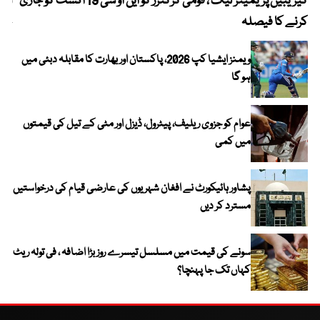
کیریبین پریمیئر لیگ ، قومی کرکٹرز کو این او سی 19 اگست کو جاری
آز
کرنے کا فیصلہ
چھی
ویمنز ایشیا کپ 2026، پاکستان اور بھارت کا مقابلہ دبئی میں
ہو گا
عوام کو جزوی ریلیف، پیٹرول، ڈیزل اور مٹی کے تیل کی قیمتوں
میں کمی
پشاور ہائیکورٹ نے افغان شہریوں کی عارضی قیام کی درخواستیں
مسترد کر دیں
سونے کی قیمت میں مسلسل تیسرے روز بڑا اضافہ ، فی تولہ ریٹ
کہاں تک جا پہنچا؟