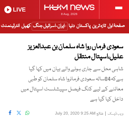
LIVE
8 Aug, 2026
صفحۂ اول
تازہ ترین
پاکستان
دنیا
ایران-اسرائیل جنگ
کھیل
انٹرٹینمنٹ
سعودی فرماں روا شاہ سلمان بن عبدالعزیز
علیل،اسپتال منتقل
شاہی محل سے جاری ہونے والے بیان میں کہا گیا
ہےکہ84سالہ سعودی فرمانروا شاہ سلمان کو طبی
معائنے کے لیے کنگ فیصل سپیشلسٹ اسپتال میں
داخل کیا گیا ہے
|
شائع
July 20, 2020 9:25 AM
ویب ڈیسک