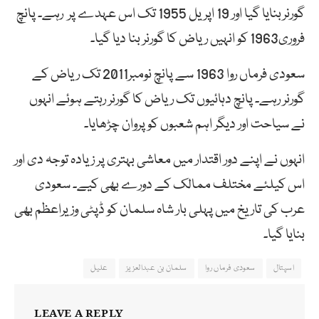
گورنربنایا گیا اور 19 اپریل 1955 تک اس عہدے پر رہے۔ پانچ
فروری1963 کو انہیں ریاض کا گورنر بنا دیا گیا۔
سعودی فرماں روا 1963 سے پانچ نومبر2011 تک ریاض کے
گورنر رہے۔ پانچ دہائیوں تک ریاض کا گورنر رہتے ہوئے انہوں
نے سیاحت اور دیگر اہم شعبوں کو پروان چڑھایا۔
انہوں نے اپنے دور اقتدار میں معاشی بہتری پر زیادہ توجہ دی اور
اس کیلئے مختلف ممالک کے دورے بھی کیے۔ سعودی
عرب کی تاریخ میں پہلی بار شاہ سلمان کو ڈپٹی وزیراعظم بھی
بنایا گیا۔
اسپتال
سعودی فرماں روا
سلمان بن عبدالعزیز
علیل
LEAVE A REPLY