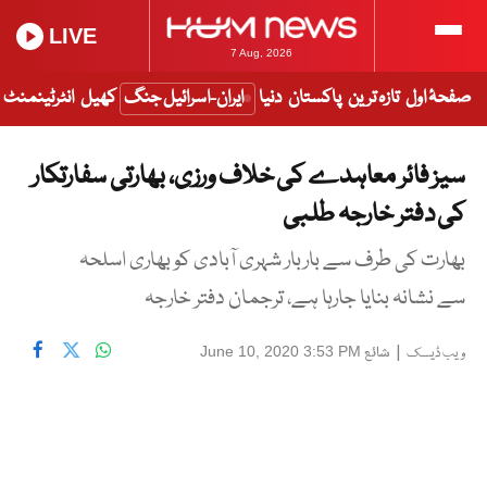
LIVE
7 Aug, 2026
صفحۂ اول
تازہ ترین
پاکستان
دنیا
ایران-اسرائیل جنگ
کھیل
انٹرٹینمنٹ
سیز فائر معاہدے کی خلاف ورزی، بھارتی سفارتکار
کی دفتر خارجہ طلبی
بھارت کی طرف سے باربار شہری آبادی کو بھاری اسلحہ
سے نشانہ بنایا جارہا ہے، ترجمان دفتر خارجہ
|
شائع
June 10, 2020 3:53 PM
ویب ڈیسک