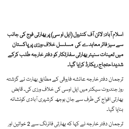
اسلام آباد: لائن آف کنٹرول (ایل او سی) پر بھارتی فوج کی جانب
سے سیز فائر معاہدے کی مسلسل خلاف ورزی پر پاکستان
میں تعینات سنیئر بھارتی سفارتکار کو دفتر خارجہ طلب کرکے
شدیداحتجاج ریکارڈ کرایا گیا۔
ترجمان دفتر خارجہ عائشہ فاروقی کے مطابق بھارت نے گزشتہ
روز جندروٹ سیکٹر میں ایل اوسی کی خلاف ورزی کی۔ قابض
بھارتی افواج کی طرف سے جان بوجھ کرشہری آبادی کونشانہ
بنایا گیا۔
ترجمان دفتر خارجہ نے کہا کہ بھارتی فائرنگ سے 2 خواتین اور