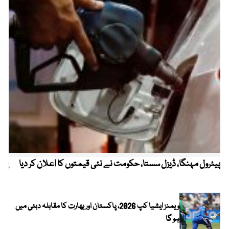
پیٹرول مہنگا، ڈیزل سستا، حکومت نے نئی قیمتوں کا اعلان کر دیا
پنج
ویمنز ایشیا کپ 2026، پاکستان اور بھارت کا مقابلہ دبئی میں
ہو گا