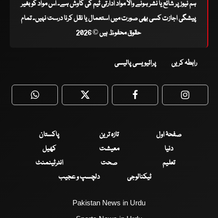
ہم نیوز پر شائع یا نشر ہونے والا مواد ادارتی ٹیم کی کاوش ہے۔ اس مواد کو بغیر
پیشگی اجازت کسی بھی صورت میں استعمال یا نقل کرنا درست نہیں۔ تمام
حقوق محفوظ ہیں © 2026
رابطہ کریں
پرائیویسی پالیسی
WhatsApp
Twitter
Facebook
Faceboo
صفحۂ اول
تازہ ترین
پاکستان
دنیا
معیشت
کھیل
تعلیم
صحت
انٹرٹینمنٹ
ٹیکنالوجی
دلچسپ و عجیب
Pakistan News in Urdu