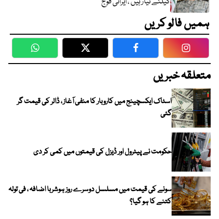
کیلئے تیار ہیں ، ایرانی فوج
ہمیں فالو کریں
WhatsApp
Twitter
Facebook
Faceboo
متعلقہ خبریں
اسٹاک ایکسچینج میں کاروبار کا منفی آغاز ، ڈالر کی قیمت گر
گئی
حکومت نے پیٹرول اور ڈیزل کی قیمتوں میں کمی کر دی
سونے کی قیمت میں مسلسل دوسرے روز ہوشربا اضافہ ، فی تولہ
کتنے کا ہو گیا؟