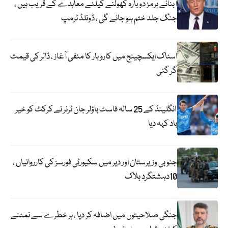
آبنائے ہرمز دوبارہ کھولنے کیلئے معاہدے کے قریب ہیں ،
جنگ جلد ختم ہو جائے گی ، ڈونلڈ ٹرمپ
اسٹاک ایکسچینج میں کاروبار کا منفی آغاز ، ڈالر کی قیمت
گر گئی
انگلینڈ کے 25 سالہ فاسٹ باؤلر جان ٹرنر نے کرکٹ کو خیر
باد کہہ دیا
جنوبی وزیرستان اور دیر میں سکیورٹی فورسز کی کارروائیاں ،
10دہشتگرد ہلاک
جنگی صلاحیتوں میں اضافہ کر دیا ، ہر خطرے سے نمٹنے