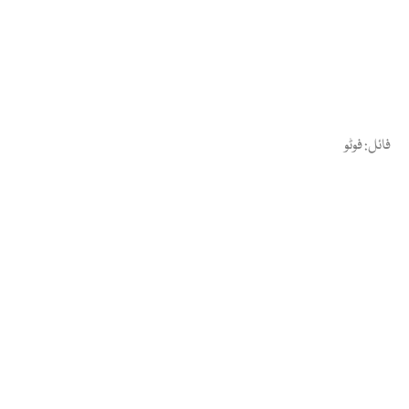
فائل: فوٹو