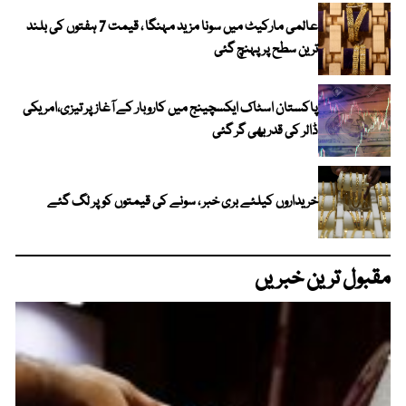
عالمی مارکیٹ میں سونا مزید مہنگا ، قیمت 7 ہفتوں کی بلند
ترین سطح پر پہنچ گئی
پاکستان اسٹاک ایکسچینج میں کاروبار کے آغاز پر تیزی،امریکی
ڈالر کی قدر بھی گر گئی
خریداروں کیلئے بری خبر ، سونے کی قیمتوں کو پر لگ گئے
مقبول ترین خبریں