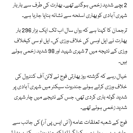
2 بچے شدید زخمی ہوگئے تھے۔ بھارت کی طرف سے باربار
شہری آبادی کوبھاری اسلحہ سے نشانہ بنایا جارہا ہے۔
ترجمان کا کہنا ہے کہ رواں سال اب تک ایک ہزار 296 بار
بھارت نے ایل اوسی کی خلاف ورزی کی۔ ایل او سی کیخلاف
ورزی کے نتیجہ میں 7 شہری شہید اور 98 شدید زخمی ہوئے
ہیں۔
خیال رہے کہ گزشتہ روز بھارتی فوج نے لائن آف کنٹرول کی
خلاف ورزی کرتے ہوئے جندروٹ سیکٹر میں شہری آبادی پر
شدید گولہ باری کردی تھی، جس کے نتیجے میں چار شہری
شدید زخمی ہوئے تھے۔
فوج کے شعبہ تعلقات عامہ (آئی ایس پی آر) کی جانب سے
جاری پریس ریلیز میں کہا گیا تھا کہ جندروٹ سیکٹر پر بھارتی