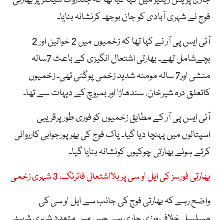
فوج نے شہری آبادی کو جان بوجھ کرنشانہ بنایا۔
آئی ایس پی آر نے کہا تھا کہ زخمیوں میں 2 خواتین اور 2
بچےشامل تھے۔ بھارتی اشتعال انگیزی کے باعث 7سالہ
منشی اور7 سالہ مومنہ شدید زخمی پوگئی تھی۔ زخمیوں
کاتعلق درہ شیرخان، سندھاڑا اور بمروچ کے دیہات سے تھا۔
آئی ایس پی آر کے مطابق زخمیوں کو فوری طورپرقریبی
اسپتالوں میں پہنچا دیا گیا۔ پاک فوج کی بھرپورجوابی کارروائی
کرتے ہوئے بھارتی چوکیوں کونشانہ بنایا گیا۔
بھارتی فورسز کی ایل او سی پر بلااشتعال فائرنگ، 3 شہری زخمی
واضح رہے کہ بھارتی فوج کی جانب سے ایل او سی کی
مسلسل خلاف ورزی جاری ہے جس میں متعدد شہری شہید