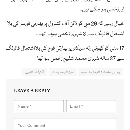
اور زخمی ہو چکے ہیں۔
خیال رہے کہ 20 مئِ کو لائن آف کنٹرول پر بھارتی فورسز کی بلا
اشتعال فائرنگ سے 3 شہری زخمی ہوئے تھے۔
17 مئی کو کھوئی رٹہ سیکٹر پر بھارتی فوج کی بلااشتعال فائرنگ
سے 37 سالہ شہری محمد شفیع زخمی ہوا تھا
بھارتی سفارت دفتر خارجہ طلب
سیز فائر معاہدے
لائن آف کنٹرول
LEAVE A REPLY