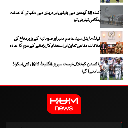
آئندہ 48 گھنٹوں میں بارشوں اور دریاؤں میں طغیانی کا خدشہ،
ہنگامی تیاریاں تیز
فیلڈ مارشل سید عاصم منیر اور صومالیہ کے وزیر دفاع کی
ملاقات، دفاعی تعاون اور استعدادِ کار بڑھانے کے عزم کا اعادہ
پاکستان کیخلاف ٹیسٹ سیریز ، انگلینڈ کا 16 رکنی اسکواڈ
سامنے آ گیا