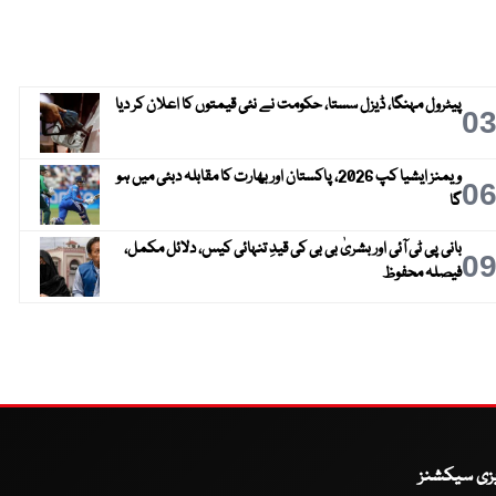
پیٹرول مہنگا، ڈیزل سستا، حکومت نے نئی قیمتوں کا اعلان کر دیا
0
ویمنز ایشیا کپ 2026، پاکستان اور بھارت کا مقابلہ دبئی میں ہو
0
گا
بانی پی ٹی آئی اور بشریٰ بی بی کی قیدِ تنہائی کیس، دلائل مکمل،
0
فیصلہ محفوظ
یزی سیکشنز