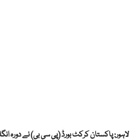
لاہور: پاکستان کرکٹ بورڈ (پی سی بی) نے دورہ ان