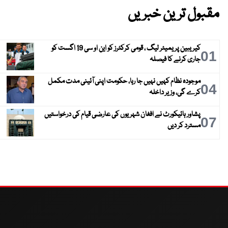
مقبول ترین خبریں
کیریبین پریمیئر لیگ ، قومی کرکٹرز کو این او سی 19 اگست کو
01
جاری کرنے کا فیصلہ
موجودہ نظام کہیں نہیں جا رہا، حکومت اپنی آئینی مدت مکمل
04
کرے گی، وزیر داخلہ
پشاور ہائیکورٹ نے افغان شہریوں کی عارضی قیام کی درخواستیں
07
مسترد کر دیں