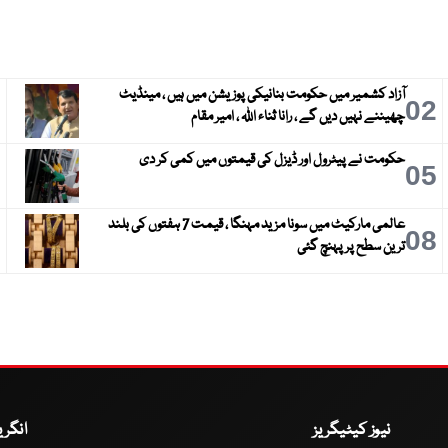
آزاد کشمیر میں حکومت بنانیکی پوزیشن میں ہیں ، مینڈیٹ
3
02
چھیننے نہیں دیں گے ، رانا ثناء اللہ ، امیر مقام
حکومت نے پیٹرول اور ڈیزل کی قیمتوں میں کمی کر دی
6
05
عالمی مارکیٹ میں سونا مزید مہنگا ، قیمت 7 ہفتوں کی بلند
9
08
ترین سطح پر پہنچ گئی
نیوز کیٹیگریز
انگر