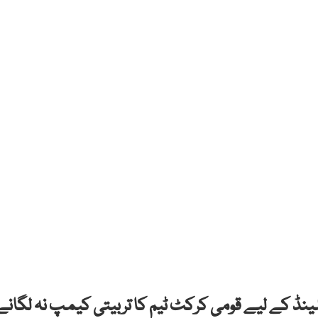
گلینڈ کے لیے قومی کرکٹ ٹیم کا تربیتی کیمپ نہ لگانے