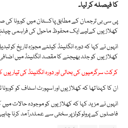
کا فیصلہ کر لیا۔
پی سی بی ترجمان کے مطابق پاکستان میں کورونا کی صو
کھلاڑیوں کےلیے ایک محفوظ ماحول کی فراہمی چیلن
انہوں نے کہا کہ دورہ انگلینڈ کیلئے مجوزہ تاریخ کو تبد
کھلاڑیوں کو جلد بھیجنے کا مقصد انگلینڈ میں اضافی
کرکٹ سرگرمیوں کی بحالی اور دورہ انگلینڈ کی تیاریوں
ان کا کہنا تھا کہ کھلاڑیوں اور اسپورٹ اسٹاف کو کورو
انہوں نے مزید کہا کہ کھلاڑیوں کو موجودہ حالات میں ک
فاصلوں کے پروٹوکولز پر سختی سے عملدرآمد کرنا چاہی