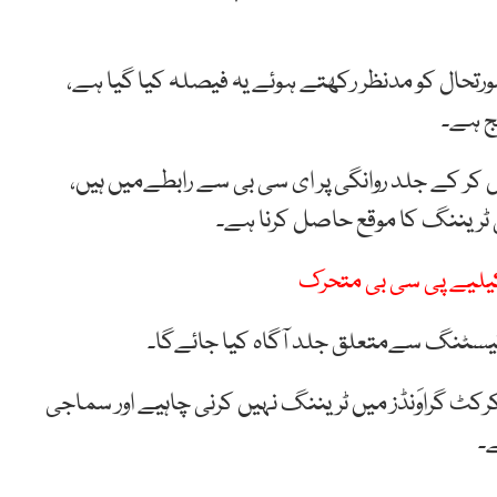
رتحال کو مدنظر رکھتے ہوئے یہ فیصلہ کیا گیا ہے،
ج ہے۔
یل کر کے جلد روانگی پر ای سی بی سے رابطےمیں ہیں،
 ٹریننگ کا موقع حاصل کرنا ہے۔
 کیلیے پی سی بی متحرک
نا ٹیسٹنگ سےمتعلق جلد آگاہ کیا جائےگا۔
رکٹ گراوَنڈز میں ٹریننگ نہیں کرنی چاہیے اور سماجی
ے۔