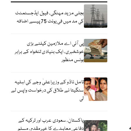
بجلی مزید مہنگی، فیول ایڈجسٹمنٹ
کی مد میں فی یونٹ 75 پیسے اضافہ
پی آئی اے ملازمین کیلئے بڑی
خوشخبری، ایک بنیادی تنخواہ کے برابر
بونس منظور
تامل ناڈو کے وزیراعلیٰ وجے کی اہلیہ
سنگیتا نے طلاق کی درخواست واپس لے
لی
پاکستان، سعودی عرب اور ترکیہ کے
دفاعی معاہدے کا خیرمقدم، مسلم