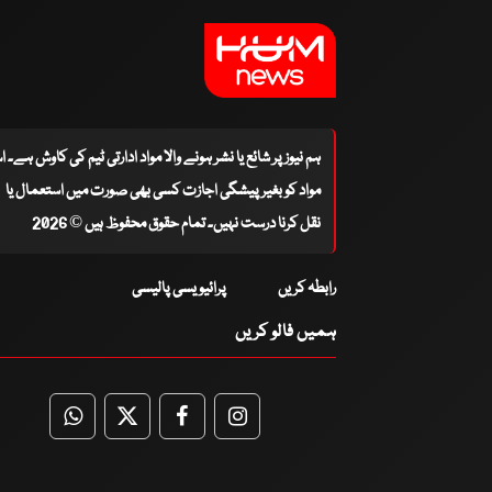
ہم نیوز پر شائع یا نشر ہونے والا مواد ادارتی ٹیم کی کاوش ہے۔ 
مواد کو بغیر پیشگی اجازت کسی بھی صورت میں استعمال یا
نقل کرنا درست نہیں۔ تمام حقوق محفوظ ہیں © 2026
رابطہ کریں
پرائیویسی پالیسی
ہمیں فالو کریں
WhatsApp
Twitter
Facebook
Facebook