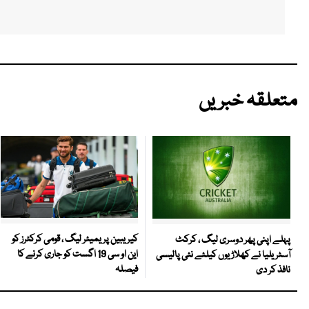
متعلقہ خبریں
کیریبین پریمیئر لیگ ، قومی کرکٹرز کو
پہلے اپنی پھر دوسری لیگ ، کرکٹ
این او سی 19 اگست کو جاری کرنے کا
آسٹریلیا نے کھلاڑیوں کیلئے نئی پالیسی
فیصلہ
نافذ کر دی