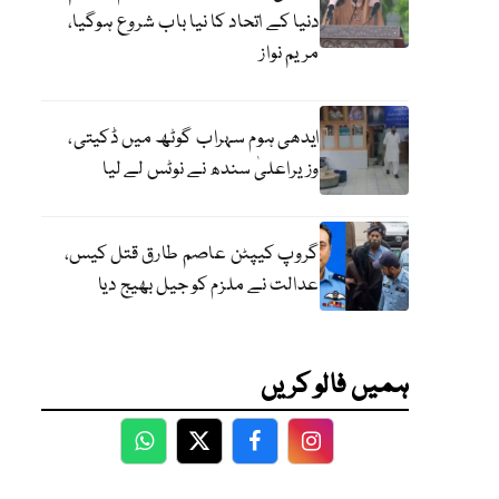
دنیا کے اتحاد کا نیا باب شروع ہوگیا،
مریم نواز
ایدھی ہوم سہراب گوٹھ میں ڈکیتی،
وزیراعلیٰ سندھ نے نوٹس لے لیا
گروپ کیپٹن عاصم طارق قتل کیس،
عدالت نے ملزم کو جیل بھیج دیا
ہمیں فالو کریں
WhatsApp
Twitter
Facebook
Facebook