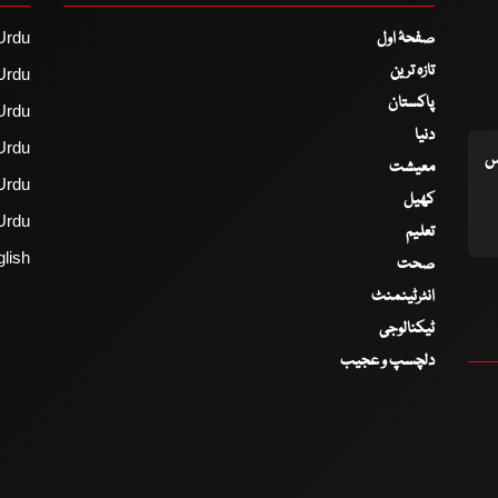
صفحۂ اول
Urdu
تازہ ترین
Urdu
پاکستان
Urdu
دنیا
Urdu
اس
معیشت
Urdu
کھیل
Urdu
تعلیم
lish
صحت
انٹرٹینمنٹ
ٹیکنالوجی
دلچسپ و عجیب