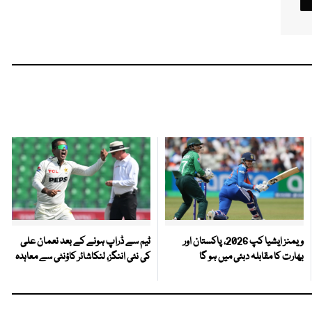
ویمنز ایشیا کپ 2026، پاکستان اور
ٹیم سے ڈراپ ہونے کے بعد نعمان علی
بھارت کا مقابلہ دبئی میں ہو گا
کی نئی اننگز، لنکاشائر کاؤنٹی سے معاہدہ