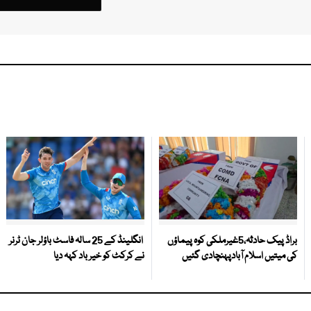
براڈ پیک حادثہ،5غیرملکی کوہ پیماؤں
انگلینڈ کے 25 سالہ فاسٹ باؤلر جان ٹرنر
کی میتیں اسلام آبادپہنچادی گئیں
نے کرکٹ کو خیر باد کہہ دیا