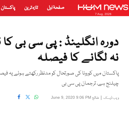
صفحۂ اول
تازہ ترین
پاکستان
7 Aug, 2026
دورہ انگلینڈ : پی سی بی کا
نہ لگانے کا فیصلہ
پاکستان میں کورونا کی صورتحال کو مدنظر رکھتے ہوئے یہ فی
چیلنج ہے، ترجمان پی سی بی
|
شائع
June 9, 2020 9:06 PM
ویب ڈیسک